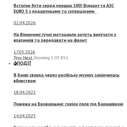
Встигни бути серед перших 100! Відкриття АЗС
EURO 5 з подарунками та суперцінами
02.04.2026
На Вінничині гучні мотоцикли хочуть вилучати у
власників та передавати на фронт
17.03.2026
Prev
Next
Showing
1
Of
851
ПОДІЇ
В Києві сварка через російську музику закінчилась
вбивством
18.04.2025
Пожежа на Броварщині: горіло поле під Баришівкою
14.04.2025