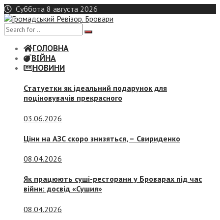
Skip
Суббота 8 августа 2026
to
content
ГОЛОВНА
ВІЙНА
НОВИНИ
Статуетки як ідеальний подарунок для
поціновувачів прекрасного
03.06.2026
Ціни на АЗС скоро знизяться, –
Свириденко
08.04.2026
Як працюють суші-ресторани у Броварах під час
війни: досвід «Сушия»
08.04.2026