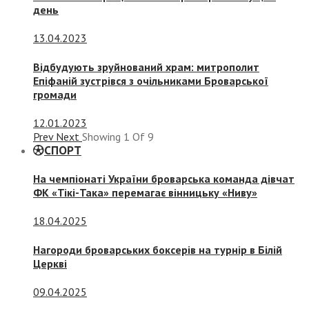
день
13.04.2023
Відбудують зруйнований храм: митрополит
Епіфаній зустрівся з очільниками Броварської
громади
12.01.2023
Prev
Next
Showing
1
Of
9
СПОРТ
На чемпіонаті України броварська команда дівчат
ФК «Тікі-Така» перемагає вінницьку «Ниву»
18.04.2025
Нагороди броварських боксерів на турнір в Білій
Церкві
09.04.2025