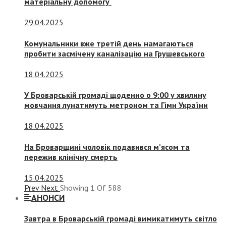
матеріальну допомогу
29.04.2025
Комунальники вже третій день намагаються
пробити засмічену каналізацію на Грушевського
18.04.2025
У Броварській громаді щоденно о 9:00 у хвилину
мовчання лунатимуть метроном та Гімн України
18.04.2025
На Броварщині чоловік подавився м’ясом та
пережив клінічну смерть
15.04.2025
Prev
Next
Showing
1
Of
588
АНОНСИ
Завтра в Броварській громаді вимикатимуть світло