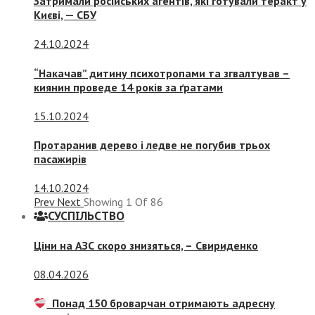
Затримали російських агентів, які готували теракт у
Києві, — СБУ
24.10.2024
“Накачав” дитину психотропами та згвалтував –
киянин проведе 14 років за ґратами
15.10.2024
Протаранив дерево і ледве не погубив трьох
пасажирів
14.10.2024
Prev
Next
Showing
1
Of
86
СУСПIЛЬСТВО
Ціни на АЗС скоро знизяться, –
Свириденко
08.04.2026
Понад 150 броварчан отримають адресну