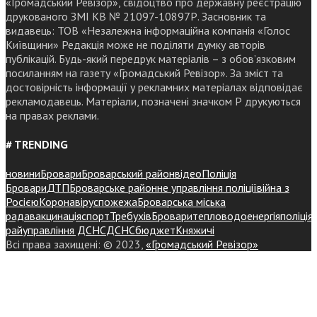
«Громадський Ревізор», свідоцтво про державну реєстрацію
друкованого ЗМІ КВ № 21097-10897Р. Засновник та
видавець: ТОВ «Незалежна інформаційна компанія «Голос
Київщини» Редакція може не поділяти думку авторів
публікацій. Будь-який передрук матеріалів – з обов’язковим
посиланням на газету «Громадський Ревізор». За зміст та
достовірність інформації у рекламних матеріалах відповідає
рекламодавець. Матеріали, позначені значком Р друкуються
на правах реклами.
# TRENDING
новини
Бровари
Броварський район
відео
Поліція
Бровари
ДТП
Броварське районне управління поліції
війна з
Росією
Коронавірус
пожежа
Броварська міська
рада
вакцинація
спорт
Требухів
Броваритепловодоенергія
поліція
райуправління ДСНС
ДСНС
бюджет
Княжичі
Всі права захищені: © 2023,
«Громадський Ревізор»