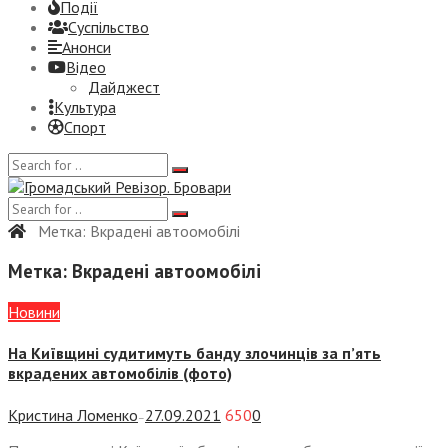
Події
Суспiльство
Анонси
Відео
Дайджест
Культура
Спорт
Метка:
Вкрадені автоомобілі
Метка:
Вкрадені автоомобілі
Новини
На Київщині судитимуть банду злочинців за п’ять
вкрадених автомобілів (фото)
Кристина Ломенко
27.09.2021
650
0
—