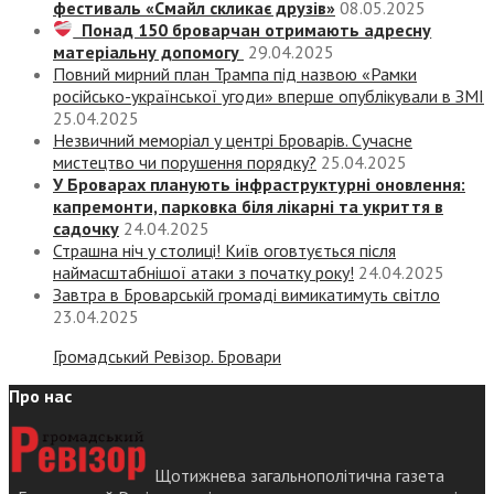
фестиваль «Смайл скликає друзів»
08.05.2025
Понад 150 броварчан отримають адресну
матеріальну допомогу
29.04.2025
Повний мирний план Трампа під назвою «‎Рамки
російсько-української угоди» вперше опублікували в ЗМІ
25.04.2025
Незвичний меморіал у центрі Броварів. Сучасне
мистецтво чи порушення порядку?
25.04.2025
У Броварах планують інфраструктурні оновлення:
капремонти, парковка біля лікарні та укриття в
садочку
24.04.2025
Страшна ніч у столиці! Київ оговтується після
наймасштабнішої атаки з початку року!
24.04.2025
Завтра в Броварській громаді вимикатимуть світло
23.04.2025
Громадський Ревізор. Бровари
Про нас
Щотижнева загальнополітична газета