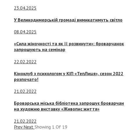
23.04.2025
У Великодимерській громаді вимикатимуть світло
08.04.2025
«Сила жіночності та як її розвинути»: броварчанок
запрошують на семінар
22.02.2022
Кіноклуб з психологом у КІП «ТепЛиця», сезон 2022
розпочато!
21.02.2022
Броварська міська бібліотека запрошує броварчан
на художню виставку «Живопис життя»
21.02.2022
Prev
Next
Showing
1
Of
19