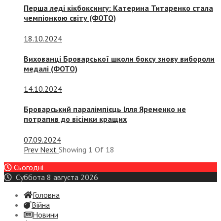
Перша леді кікбоксингу: Катерина Титаренко стала
чемпіонкою світу (ФОТО)
18.10.2024
Вихованці Броварської школи боксу знову вибороли
медалі (ФОТО)
14.10.2024
Броварський паралімпієць Ілля Яременко не
потрапив до вісімки кращих
07.09.2024
Prev
Next
Showing
1
Of
18
Сьогодні
Суббота 8 августа 2026
Головна
Війна
Новини