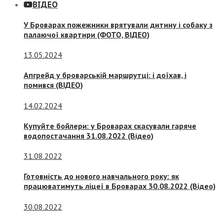
ВІДЕО
У Броварах пожежники врятували дитину і собаку з
палаючої квартири (ФОТО, ВІДЕО)
13.05.2024
Апгрейд у броварській маршрутці: і доїхав, і
помився (ВІДЕО)
14.02.2024
Купуйте бойлери: у Броварах скасували гаряче
водопостачання 31.08.2022 (Відео)
31.08.2022
Готовність до нового навчального року: як
працюватимуть ліцеї в Броварах 30.08.2022 (Відео)
30.08.2022