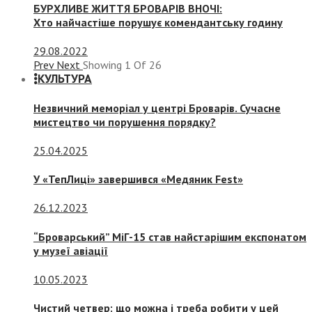
БУРХЛИВЕ ЖИТТЯ БРОВАРІВ ВНОЧІ:
Хто найчастіше порушує комендантську годину
29.08.2022
Prev
Next
Showing
1
Of
26
КУЛЬТУРА
Незвичний меморіал у центрі Броварів. Сучасне
мистецтво чи порушення порядку?
25.04.2025
У «ТепЛиці» завершився «Медяник Fest»
26.12.2023
“Броварський” МіГ-15 став найстарішим експонатом
у музеї авіації
10.05.2023
Чистий четвер: що можна і треба робити у цей