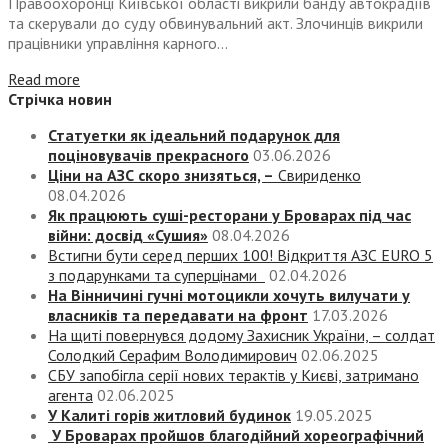
Правоохоронці Київської області викрили банду автокрадіїв
та скерували до суду обвинувальний акт. Злочинців викрили
працівники управління карного...
Read more
Стрічка новин
Статуетки як ідеальний подарунок для
поціновувачів прекрасного
03.06.2026
Ціни на АЗС скоро знизяться, –
Свириденко
08.04.2026
Як працюють суші-ресторани у Броварах під час
війни: досвід «Сушия»
08.04.2026
Встигни бути серед перших 100! Відкриття АЗС EURO 5
з подарунками та суперцінами
02.04.2026
На Вінничині гучні мотоцикли хочуть вилучати у
власників та передавати на фронт
17.03.2026
На щиті повернувся додому Захисник України, – солдат
Солодкий Серафим Володимирович
02.06.2025
СБУ запобігла серії нових терактів у Києві, затримано
агента
02.06.2025
У Калиті горів житловий будинок
19.05.2025
У Броварах пройшов благодійний хореографічний