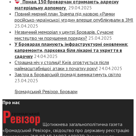
Понад 150 броварчан отримають адресну
матеріальну допомогу
29.04.2025
Повний мирний план Трампа під назвою «‎Рамки
російсько-української угоди» вперше опублікували в ЗМІ
25.04.2025
Незвичний меморіал у центрі Броварів. Сучасне
мистецтво чи порушення порядку?
25.04.2025
У Броварах планують інфраструктурні оновлення:
капремонти, парковка біля лікарні та укриття в
садочку
24.04.2025
Страшна ніч у столиці! Київ оговтується після
наймасштабнішої атаки з початку року!
24.04.2025
Завтра в Броварській громаді вимикатимуть світло
23.04.2025
Громадський Ревізор. Бровари
Про нас
Щотижнева загальнополітична газета
«Громадський Ревізор», свідоцтво про державну реєстрацію