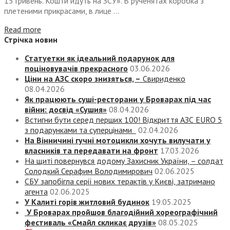
15 гривень. Кошти йдуть на ЗСУ». В рученятах коробка з
плетеними прикрасами, в лице ...
Read more
Стрічка новин
Статуетки як ідеальний подарунок для
поціновувачів прекрасного
03.06.2026
Ціни на АЗС скоро знизяться, –
Свириденко
08.04.2026
Як працюють суші-ресторани у Броварах під час
війни: досвід «Сушия»
08.04.2026
Встигни бути серед перших 100! Відкриття АЗС EURO 5
з подарунками та суперцінами
02.04.2026
На Вінничині гучні мотоцикли хочуть вилучати у
власників та передавати на фронт
17.03.2026
На щиті повернувся додому Захисник України, – солдат
Солодкий Серафим Володимирович
02.06.2025
СБУ запобігла серії нових терактів у Києві, затримано
агента
02.06.2025
У Калиті горів житловий будинок
19.05.2025
У Броварах пройшов благодійний хореографічний
фестиваль «Смайл скликає друзів»
08.05.2025