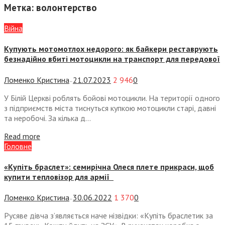
Метка:
волонтерство
Війна
Купують мотомотлох недорого: як байкери реставрують
безнадійно вбиті мотоцикли на транспорт для передової
Ломенко Кристина
21.07.2023
2 946
0
—
У Білій Церкві роблять бойові мотоцикли. На території одного
з підприємств міста тиснуться купкою мотоцикли старі, давні
та неробочі. За кілька д...
Read more
Головне
«Купіть браслет»: семирічна Олеся плете прикраси, щоб
купити тепловізор для армії
Ломенко Кристина
30.06.2022
1 370
0
—
Русяве дівча з’являється наче нізвідки: «Купіть браслетик за