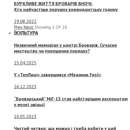
БУРХЛИВЕ ЖИТТЯ БРОВАРІВ ВНОЧІ:
Хто найчастіше порушує комендантську годину
29.08.2022
Prev
Next
Showing
1
Of
26
КУЛЬТУРА
Незвичний меморіал у центрі Броварів. Сучасне
мистецтво чи порушення порядку?
25.04.2025
У «ТепЛиці» завершився «Медяник Fest»
26.12.2023
“Броварський” МіГ-15 став найстарішим експонатом
у музеї авіації
10.05.2023
Чистий четвер: що можна і треба робити у цей