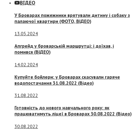
ВІДЕО
У Броварах пожежники врятували дитину і собаку з
палаючої квартири (ФОТО, ВІДЕО)
13.05.2024
Апгрейд у броварській маршрутці: і доїхав, і
помився (ВІДЕО)
14.02.2024
Купуйте бойлери: у Броварах скасували гаряче
водопостачання 31.08.2022 (Відео)
31.08.2022
Готовність до нового навчального року: як
працюватимуть ліцеї в Броварах 30.08.2022 (Відео)
30.08.2022