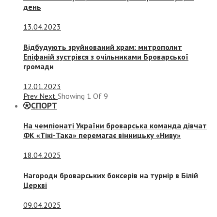
день
13.04.2023
Відбудують зруйнований храм: митрополит
Епіфаній зустрівся з очільниками Броварської
громади
12.01.2023
Prev
Next
Showing
1
Of
9
СПОРТ
На чемпіонаті України броварська команда дівчат
ФК «Тікі-Така» перемагає вінницьку «Ниву»
18.04.2025
Нагороди броварських боксерів на турнір в Білій
Церкві
09.04.2025