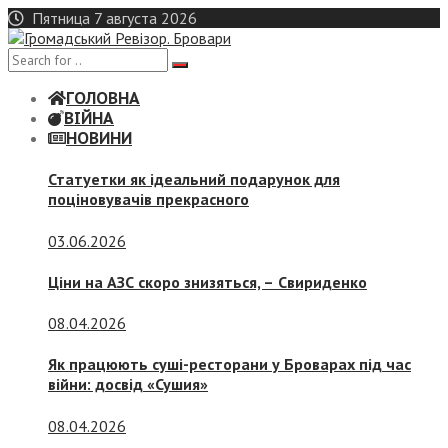
Skip
Пятница 7 августа 2026
to
content
ГОЛОВНА
ВІЙНА
НОВИНИ
Статуетки як ідеальний подарунок для
поціновувачів прекрасного
03.06.2026
Ціни на АЗС скоро знизяться, –
Свириденко
08.04.2026
Як працюють суші-ресторани у Броварах під час
війни: досвід «Сушия»
08.04.2026