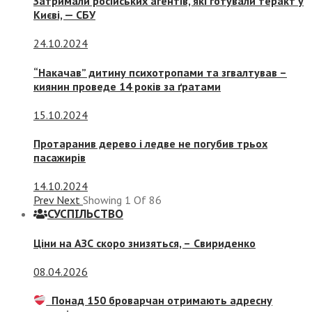
Затримали російських агентів, які готували теракт у
Києві, — СБУ
24.10.2024
“Накачав” дитину психотропами та згвалтував –
киянин проведе 14 років за ґратами
15.10.2024
Протаранив дерево і ледве не погубив трьох
пасажирів
14.10.2024
Prev
Next
Showing
1
Of
86
СУСПIЛЬСТВО
Ціни на АЗС скоро знизяться, –
Свириденко
08.04.2026
Понад 150 броварчан отримають адресну