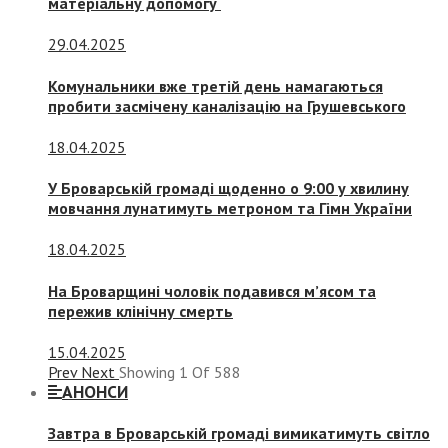
матеріальну допомогу
29.04.2025
Комунальники вже третій день намагаються
пробити засмічену каналізацію на Грушевського
18.04.2025
У Броварській громаді щоденно о 9:00 у хвилину
мовчання лунатимуть метроном та Гімн України
18.04.2025
На Броварщині чоловік подавився м’ясом та
пережив клінічну смерть
15.04.2025
Prev
Next
Showing
1
Of
588
АНОНСИ
Завтра в Броварській громаді вимикатимуть світло