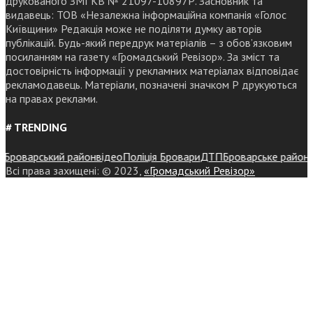
друкованого ЗМІ КВ № 21097-10897Р. Засновник та
видавець: ТОВ «Незалежна інформаційна компанія «Голос
Київщини» Редакція може не поділяти думку авторів
публікацій. Будь-який передрук матеріалів – з обов’язковим
посиланням на газету «Громадський Ревізор». За зміст та
достовірність інформації у рекламних матеріалах відповідає
рекламодавець. Матеріали, позначені значком Р друкуються
на правах реклами.
# TRENDING
роварський район
відео
Поліція Бровари
ДТП
Броварське районне уп
Всі права захищені: © 2023,
«Громадський Ревізор»