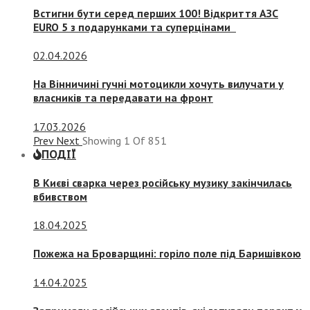
Встигни бути серед перших 100! Відкриття АЗС
EURO 5 з подарунками та суперцінами
02.04.2026
На Вінничині гучні мотоцикли хочуть вилучати у
власників та передавати на фронт
17.03.2026
Prev
Next
Showing
1
Of
851
ПОДІЇ
В Києві сварка через російську музику закінчилась
вбивством
18.04.2025
Пожежа на Броварщині: горіло поле під Баришівкою
14.04.2025