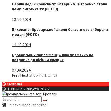
Перша леді кікбоксингу: Катерина Титаренко стала
чемпіонкою світу (ФОТО)
18.10.2024
Вихованці Броварської школи боксу знову вибороли
медалі (ФОТО)
14.10.2024
Броварський паралімпієць Ілля Яременко не
потрапив до вісімки кращих
07.09.2024
Prev
Next
Showing
1
Of
18
Сьогодні
Пятница 7 августа 2026
Метка:
волонтерство