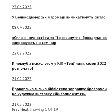
23.04.2025
У Великодимерській громаді вимикатимуть світло
08.04.2025
«Сила жіночності та як її розвинути»: броварчанок
запрошують на семінар
22.02.2022
Кіноклуб з психологом у КІП «ТепЛиця», сезон 2022
розпочато!
21.02.2022
Броварська міська бібліотека запрошує броварчан
на художню виставку «Живопис життя»
21.02.2022
Prev
Next
Showing
1
Of
19