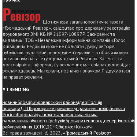
Щотижнева загальнополітична газета
«Громадський Ревізор», свідоцтво про державну реєстрацію
друкованого ЗМІ КВ № 21097-10897Р. Засновник та
видавець: ТОВ «Незалежна інформаційна компанія «Голос
Київщини» Редакція може не поділяти думку авторів
публікацій. Будь-який передрук матеріалів – з обов’язковим
посиланням на газету «Громадський Ревізор». За зміст та
достовірність інформації у рекламних матеріалах відповідає
рекламодавець. Матеріали, позначені значком Р друкуються
на правах реклами.
# TRENDING
новини
Бровари
Броварський район
відео
Поліція
Бровари
ДТП
Броварське районне управління поліції
війна з
Росією
Коронавірус
пожежа
Броварська міська
рада
вакцинація
спорт
Требухів
Броваритепловодоенергія
поліція
райуправління ДСНС
ДСНС
бюджет
Княжичі
Всі права захищені: © 2023,
«Громадський Ревізор»