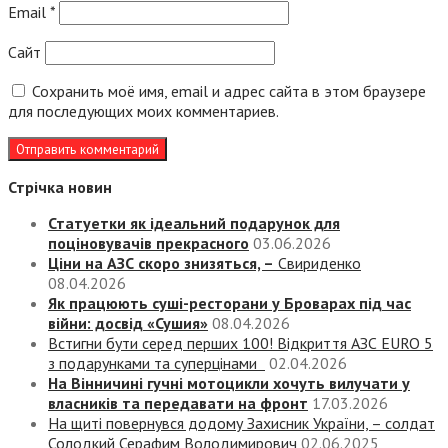
Email
*
Сайт
Сохранить моё имя, email и адрес сайта в этом браузере
для последующих моих комментариев.
Стрічка новин
Статуетки як ідеальний подарунок для
поціновувачів прекрасного
03.06.2026
Ціни на АЗС скоро знизяться, –
Свириденко
08.04.2026
Як працюють суші-ресторани у Броварах під час
війни: досвід «Сушия»
08.04.2026
Встигни бути серед перших 100! Відкриття АЗС EURO 5
з подарунками та суперцінами
02.04.2026
На Вінничині гучні мотоцикли хочуть вилучати у
власників та передавати на фронт
17.03.2026
На щиті повернувся додому Захисник України, – солдат
Солодкий Серафим Володимирович
02.06.2025