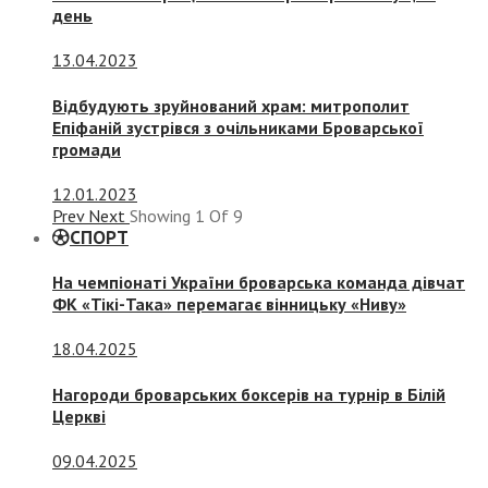
день
13.04.2023
Відбудують зруйнований храм: митрополит
Епіфаній зустрівся з очільниками Броварської
громади
12.01.2023
Prev
Next
Showing
1
Of
9
СПОРТ
На чемпіонаті України броварська команда дівчат
ФК «Тікі-Така» перемагає вінницьку «Ниву»
18.04.2025
Нагороди броварських боксерів на турнір в Білій
Церкві
09.04.2025