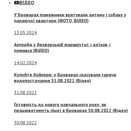
ВІДЕО
У Броварах пожежники врятували дитину і собаку з
палаючої квартири (ФОТО, ВІДЕО)
13.05.2024
Апгрейд у броварській маршрутці: і доїхав, і
помився (ВІДЕО)
14.02.2024
Купуйте бойлери: у Броварах скасували гаряче
водопостачання 31.08.2022 (Відео)
31.08.2022
Готовність до нового навчального року: як
працюватимуть ліцеї в Броварах 30.08.2022 (Відео)
30.08.2022