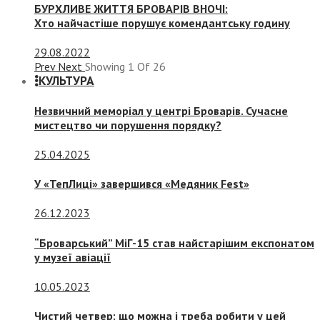
БУРХЛИВЕ ЖИТТЯ БРОВАРІВ ВНОЧІ:
Хто найчастіше порушує комендантську годину
29.08.2022
Prev
Next
Showing
1
Of
26
КУЛЬТУРА
Незвичний меморіал у центрі Броварів. Сучасне
мистецтво чи порушення порядку?
25.04.2025
У «ТепЛиці» завершився «Медяник Fest»
26.12.2023
“Броварський” МіГ-15 став найстарішим експонатом
у музеї авіації
10.05.2023
Чистий четвер: що можна і треба робити у цей