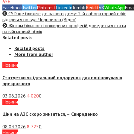
656
Facebook
Twitter
Pinterest
LinkedIn
Tumblr
Reddit
VK
WhatsApp
Emai
CSD ще ближче до вашого дому: 2-й лабораторний офіс
відкрився по вул. Чорновола (Відео)
Жінкам більшості поширених професій доведеться стати
на військовий облік
Related posts
Related posts
More from author
Новини
Статуетки як ідеальний подарунок для поціновувачів
прекрасного
03.06.2026
4 020
0
Новини
Ціни на АЗС скоро знизяться, –
Свириденко
08.04.2026
8 725
0
Новини