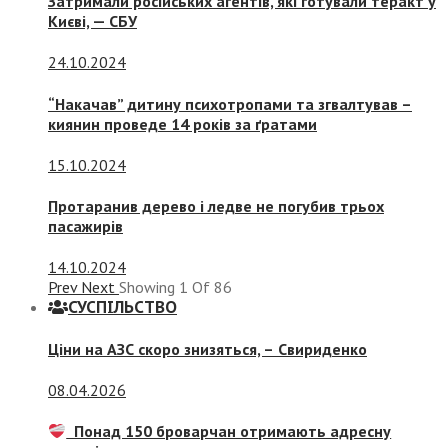
Затримали російських агентів, які готували теракт у
Києві, — СБУ
24.10.2024
“Накачав” дитину психотропами та згвалтував –
киянин проведе 14 років за ґратами
15.10.2024
Протаранив дерево і ледве не погубив трьох
пасажирів
14.10.2024
Prev
Next
Showing
1
Of
86
СУСПIЛЬСТВО
Ціни на АЗС скоро знизяться, –
Свириденко
08.04.2026
Понад 150 броварчан отримають адресну