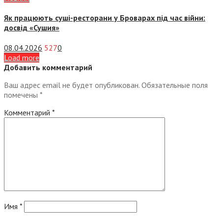
Як працюють суші-ресторани у Броварах під час війни:
досвід «Сушия»
08.04.2026
527
0
Load more
Добавить комментарий
Ваш адрес email не будет опубликован.
Обязательные поля
помечены
*
Комментарий
*
Имя
*