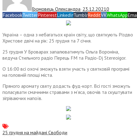
Громовець Олександра
23.12.2021
0
—
Facebook
Twitter
Pinterest
LinkedIn
Tumblr
Reddit
VK
WhatsApp
Emai
Україна – одна з небагатьох країн світу, що святкують Різдво
Христове двічі на рік: 25 грудня та 7 січня.
25 грудня У Броварах запалюватимуть Ольга Вороніна,
ведуча Стильного радіо Перець FM та Радіо-Dj Stereoigor.
О 16:00 всі охочі зможуть взяти участь у святковій програмі
на головній площі міста.
Пряного аромату святу додасть фуд-корт. Всі гості зможуть
поласувати смачними стравами з м’яса, овочів та скуштувати
зігріваючих напоїв.
25 грудня на майдані Свободи