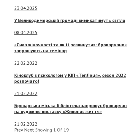
23.04.2025
У Великодимерській громаді вимикатимуть світло
08.04.2025
«Сила жіночності та як її розвинути»: броварчанок
запрошують на семінар
22.02.2022
Кіноклуб з психологом у КІП «ТепЛиця», сезон 2022
розпочато!
21.02.2022
Броварська міська бібліотека запрошує броварчан
на художню виставку «Живопис життя»
21.02.2022
Prev
Next
Showing
1
Of
19