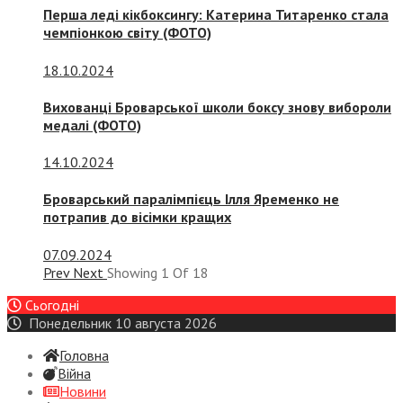
Перша леді кікбоксингу: Катерина Титаренко стала
чемпіонкою світу (ФОТО)
18.10.2024
Вихованці Броварської школи боксу знову вибороли
медалі (ФОТО)
14.10.2024
Броварський паралімпієць Ілля Яременко не
потрапив до вісімки кращих
07.09.2024
Prev
Next
Showing
1
Of
18
Сьогодні
Понедельник 10 августа 2026
Головна
Війна
Новини