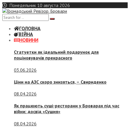
Skip
Понедельник 10 августа 2026
to
content
ГОЛОВНА
ВІЙНА
НОВИНИ
Статуетки як ідеальний подарунок для
поціновувачів прекрасного
03.06.2026
Ціни на АЗС скоро знизяться, –
Свириденко
08.04.2026
Як працюють суші-ресторани у Броварах під час
війни: досвід «Сушия»
08.04.2026