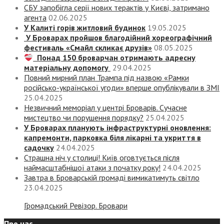
СБУ запобігла серії нових терактів у Києві, затримано
агента
02.06.2025
У Калиті горів житловий будинок
19.05.2025
У Броварах пройшов благодійний хореографічний
фестиваль «Смайл скликає друзів»
08.05.2025
Понад 150 броварчан отримають адресну
матеріальну допомогу
29.04.2025
Повний мирний план Трампа під назвою «‎Рамки
російсько-української угоди» вперше опублікували в ЗМІ
25.04.2025
Незвичний меморіал у центрі Броварів. Сучасне
мистецтво чи порушення порядку?
25.04.2025
У Броварах планують інфраструктурні оновлення:
капремонти, парковка біля лікарні та укриття в
садочку
24.04.2025
Страшна ніч у столиці! Київ оговтується після
наймасштабнішої атаки з початку року!
24.04.2025
Завтра в Броварській громаді вимикатимуть світло
23.04.2025
Громадський Ревізор. Бровари
Про нас