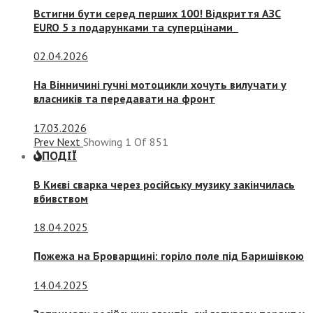
Встигни бути серед перших 100! Відкриття АЗС
EURO 5 з подарунками та суперцінами
02.04.2026
На Вінничині гучні мотоцикли хочуть вилучати у
власників та передавати на фронт
17.03.2026
Prev
Next
Showing
1
Of
851
ПОДІЇ
В Києві сварка через російську музику закінчилась
вбивством
18.04.2025
Пожежа на Броварщині: горіло поле під Баришівкою
14.04.2025