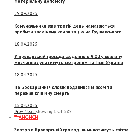
матеріальну допомогу
29.04.2025
Комунальники вже третій день намагаються
пробити засмічену каналізацію на Грушевського
18.04.2025
У Броварській громаді щоденно о 9:00 у хвилину
мовчання лунатимуть метроном та Гімн України
18.04.2025
На Броварщині чоловік подавився м’ясом та
пережив клінічну смерть
15.04.2025
Prev
Next
Showing
1
Of
588
АНОНСИ
Завтра в Броварській громаді вимикатимуть світло