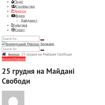
Події
Суспiльство
Анонси
Відео
Дайджест
Культура
Спорт
Анонси
25 грудня на Майдані Свободи
Анонси
Новини
25 грудня на Майдані
Свободи