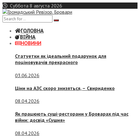
Skip
Суббота 8 августа 2026
to
content
ГОЛОВНА
ВІЙНА
НОВИНИ
Статуетки як ідеальний подарунок для
поціновувачів прекрасного
03.06.2026
Ціни на АЗС скоро знизяться, –
Свириденко
08.04.2026
Як працюють суші-ресторани у Броварах під час
війни: досвід «Сушия»
08.04.2026