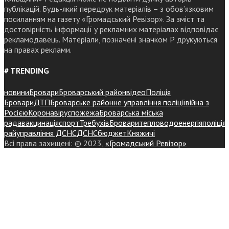
публікацій. Будь-який передрук матеріалів – з обов’язковим
посиланням на газету «Громадський Ревізор». За зміст та
достовірність інформації у рекламних матеріалах відповідає
рекламодавець. Матеріали, позначені значком Р друкуються
на правах реклами.
# TRENDING
новини
Бровари
Броварський район
відео
Поліція
Бровари
ДТП
Броварське районне управління поліції
війна з
Росією
Коронавірус
пожежа
Броварська міська
рада
вакцинація
спорт
Требухів
Броваритепловодоенергія
поліція
райуправління ДСНС
ДСНС
бюджет
Княжичі
Всі права захищені: © 2023,
«Громадський Ревізор»