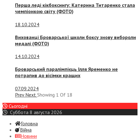
Перша леді кікбоксингу: Катерина Титаренко стала
чемпіонкою світу (ФОТО)
18.10.2024
Вихованці Броварської школи боксу знову вибороли
медалі (ФОТО)
14.10.2024
Броварський паралімпієць Ілля Яременко не
потрапив до вісімки кращих
07.09.2024
Prev
Next
Showing
1
Of
18
Сьогодні
Суббота 8 августа 2026
Головна
Війна
Новини