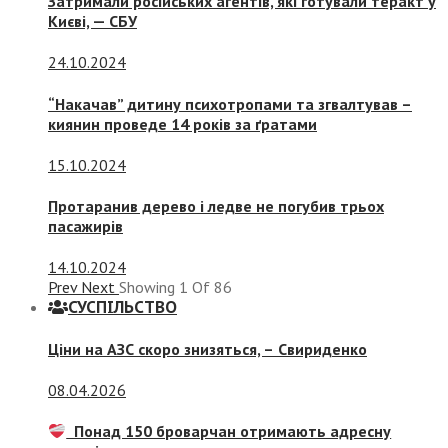
Затримали російських агентів, які готували теракт у
Києві, — СБУ
24.10.2024
“Накачав” дитину психотропами та згвалтував –
киянин проведе 14 років за ґратами
15.10.2024
Протаранив дерево і ледве не погубив трьох
пасажирів
14.10.2024
Prev
Next
Showing
1
Of
86
СУСПIЛЬСТВО
Ціни на АЗС скоро знизяться, –
Свириденко
08.04.2026
Понад 150 броварчан отримають адресну