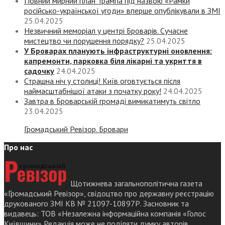
Повний мирний план Трампа під назвою «‎Рамки
російсько-української угоди» вперше опублікували в ЗМІ
25.04.2025
Незвичний меморіал у центрі Броварів. Сучасне
мистецтво чи порушення порядку?
25.04.2025
У Броварах планують інфраструктурні оновлення:
капремонти, парковка біля лікарні та укриття в
садочку
24.04.2025
Страшна ніч у столиці! Київ оговтується після
наймасштабнішої атаки з початку року!
24.04.2025
Завтра в Броварській громаді вимикатимуть світло
23.04.2025
Громадський Ревізор. Бровари
Про нас
Щотижнева загальнополітична газета
«Громадський Ревізор», свідоцтво про державну реєстрацію
друкованого ЗМІ КВ № 21097-10897Р. Засновник та
видавець: ТОВ «Незалежна інформаційна компанія «Голос
Київщини» Редакція може не поділяти думку авторів