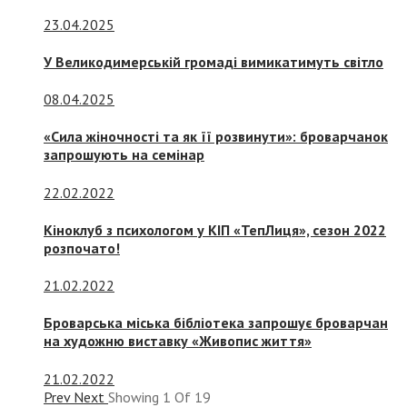
23.04.2025
У Великодимерській громаді вимикатимуть світло
08.04.2025
«Сила жіночності та як її розвинути»: броварчанок
запрошують на семінар
22.02.2022
Кіноклуб з психологом у КІП «ТепЛиця», сезон 2022
розпочато!
21.02.2022
Броварська міська бібліотека запрошує броварчан
на художню виставку «Живопис життя»
21.02.2022
Prev
Next
Showing
1
Of
19