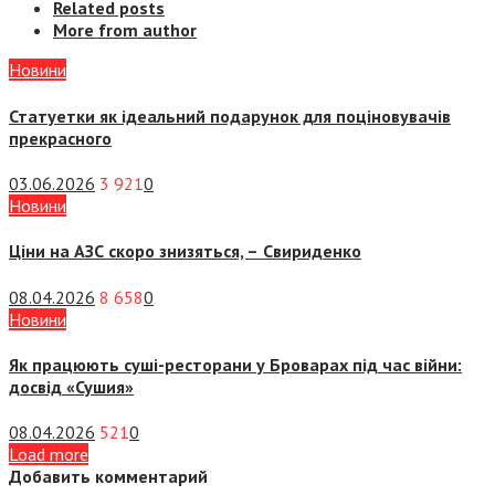
Related posts
More from author
Новини
Статуетки як ідеальний подарунок для поціновувачів
прекрасного
03.06.2026
3 921
0
Новини
Ціни на АЗС скоро знизяться, –
Свириденко
08.04.2026
8 658
0
Новини
Як працюють суші-ресторани у Броварах під час війни:
досвід «Сушия»
08.04.2026
521
0
Load more
Добавить комментарий