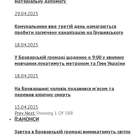
матеріальну допомогу
29.04.2025
Комунальники вже третій день намагаються
пробити засмічену каналізацію на Грушевського
18.04.2025
У Броварській громаді щоденно о 9:00 у хвилину
мовчання лунатимуть метроном та Гімн України
18.04.2025
На Броварщині чоловік подавився м’ясом та
пережив клінічну смерть
15.04.2025
Prev
Next
Showing
1
Of
588
АНОНСИ
Завтра в Броварській громаді вимикатимуть світло