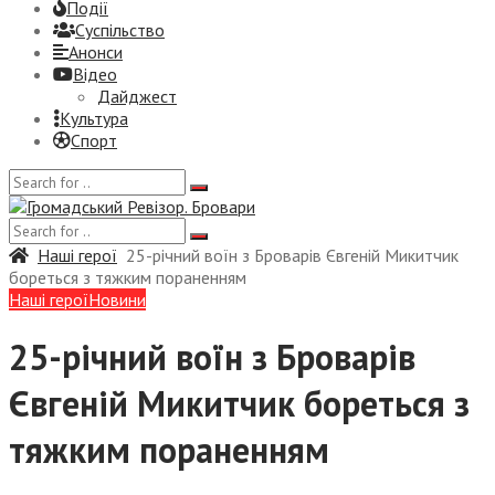
Події
Суспiльство
Анонси
Відео
Дайджест
Культура
Спорт
Наші герої
25-річний воїн з Броварів Євгеній Микитчик
бореться з тяжким пораненням
Наші герої
Новини
25-річний воїн з Броварів
Євгеній Микитчик бореться з
тяжким пораненням