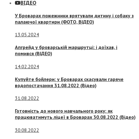
ВІДЕО
У Броварах пожежники врятували дитину і собаку з
палаючої квартири (ФОТО, ВІДЕО)
13.05.2024
Апгрейд у броварській маршрутці: і доїхав, і
помився (ВІДЕО)
14.02.2024
Купуйте бойлери: у Броварах скасували гаряче
водопостачання 31.08.2022 (Відео)
31.08.2022
Готовність до нового навчального року: як
працюватимуть ліцеї в Броварах 30.08.2022 (Відео)
30.08.2022