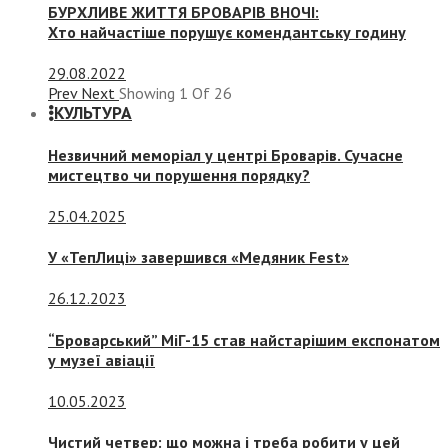
БУРХЛИВЕ ЖИТТЯ БРОВАРІВ ВНОЧІ:
Хто найчастіше порушує комендантську годину
29.08.2022
Prev
Next
Showing
1
Of
26
КУЛЬТУРА
Незвичний меморіал у центрі Броварів. Сучасне
мистецтво чи порушення порядку?
25.04.2025
У «ТепЛиці» завершився «Медяник Fest»
26.12.2023
“Броварський” МіГ-15 став найстарішим експонатом
у музеї авіації
10.05.2023
Чистий четвер: що можна і треба робити у цей