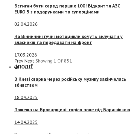
Встигни бути серед перших 100! Відкриття АЗС
EURO 5 з подарунками та суперцінами
02.04.2026
На Вінничині гучні мотоцикли хочуть вилучати у
власників та передавати на фронт
17.03.2026
Prev
Next
Showing
1
Of
851
ПОДІЇ
В Києві сварка через російську музику закінчилась
вбивством
18.04.2025
Пожежа на Броварщині: горіло поле під Баришівкою
14.04.2025