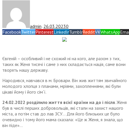
admin
26.03.2023
0
—
Facebook
Twitter
Pinterest
LinkedIn
Tumblr
Reddit
VK
WhatsApp
Emai
Євгеній – особливий і не схожий ні на кого, але разом з тих,
таких як Женя тисячі і саме з них складається нація, саме вони
творять нашу державу.
Народився, навчався в м. Бровари. Він жив життям звичайного
молодого хлопця з планами, мріями, захопленнями, які були
цікаві йому і його сім`ї.
24.02.2022 розділило життя всієї країни на до і після
. Женя
був в числі перших добровольців, які стали на захист нашого
міста, а потім став до лав ЗСУ… Для його близьких це було
очевидно і тому його мама сказала: «Це ж Женя, я знала, що
він піде»…