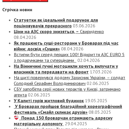
Стрічка новин
Статуетки як ідеальний подарунок для
поціновувачів прекрасного
03.06.2026
Ціни на АЗС скоро знизяться, –
Свириденко
08.04.2026
Як працюють суші-ресторани у Броварах під час
війни: досвід «Сушия»
08.04.2026
Встигни бути серед перших 100! Відкриття АЗС EURO 5
з подарунками та суперцінами
02.04.2026
На Вінничині гучні мотоцикли хочуть вилучати у
власників та передавати на фронт
17.03.2026
На щиті повернувся додому Захисник України, – солдат
Солодкий Серафим Володимирович
02.06.2025
СБУ запобігла серії нових терактів у Києві, затримано
агента
02.06.2025
У Калиті горів житловий будинок
19.05.2025
У Броварах пройшов благодійний хореографічний
фестиваль «Смайл скликає друзів»
08.05.2025
Понад 150 броварчан отримають адресну
матеріальну допомогу
29.04.2025