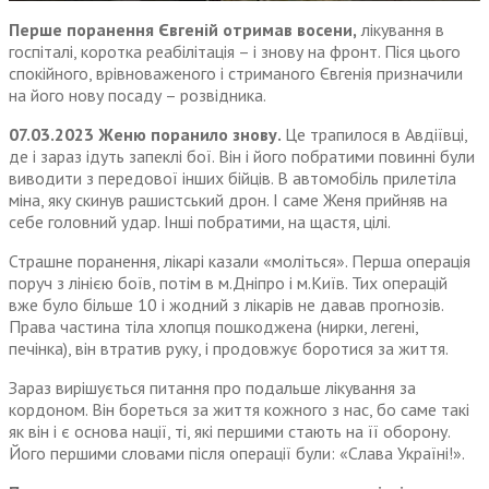
Перше поранення Євгеній отримав восени,
лікування в
госпіталі, коротка реабілітація – і знову на фронт. Піся цього
спокійного, врівноваженого і стриманого Євгенія призначили
на його нову посаду – розвідника.
07.03.2023 Женю поранило знову.
Це трапилося в Авдіївці,
де і зараз ідуть запеклі бої. Він і його побратими повинні були
виводити з передової інших бійців. В автомобіль прилетіла
міна, яку скинув рашистський дрон. І саме Женя прийняв на
себе головний удар. Інші побратими, на щастя, цілі.
Страшне поранення, лікарі казали «моліться». Перша операція
поруч з лінією боїв, потім в м.Дніпро і м.Київ. Тих операцій
вже було більше 10 і жодний з лікарів не давав прогнозів.
Права частина тіла хлопця пошкоджена (нирки, легені,
печінка), він втратив руку, і продовжує боротися за життя.
Зараз вирішується питання про подальше лікування за
кордоном. Він бореться за життя кожного з нас, бо саме такі
як він і є основа нації, ті, які першими стають на її оборону.
Його першими словами після операції були: «Слава Україні!».