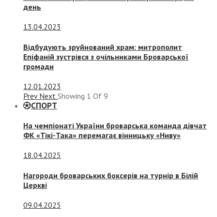
день
13.04.2023
Відбудують зруйнований храм: митрополит
Епіфаній зустрівся з очільниками Броварської
громади
12.01.2023
Prev
Next
Showing
1
Of
9
СПОРТ
На чемпіонаті України броварська команда дівчат
ФК «Тікі-Така» перемагає вінницьку «Ниву»
18.04.2025
Нагороди броварських боксерів на турнір в Білій
Церкві
09.04.2025