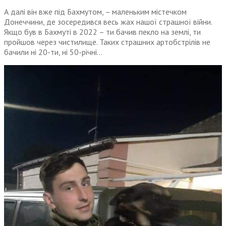
А далі він вже під Бахмутом, – маленьким містечком
Донеччини, де зосередився весь жах нашої страшної війни.
Якщо був в Бахмуті в 2022 – ти бачив пекло на землі, ти
пройшов через чистилище. Таких страшних артобстрілів не
бачили ні 20-ти, ні 50-річні…