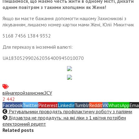
Пишаємося, що маємо честь жити в одному місті, дихати
одним повітрям з такими хлопцями як Женя!
Якщо ви маєте бажання допомогти нашому Захисникові з
лікуванням, лишаємо номер картки мами Жені, Юлії Микитчик
5168 7456 1384 9352
Для переказу в іноземній валюті:
UA183052990262036400945010070
війна
герой
захисник
ЗСУ
2 442
Facebook
Twitter
Pinterest
LinkedIn
Tumblr
Reddit
VK
WhatsApp
Emai
Рятувальники проводять профілактичну роботу з паліями
Відзавтра не продадуть: на які ліки з 1 квітня потрібен
електронний рецепт
Related posts