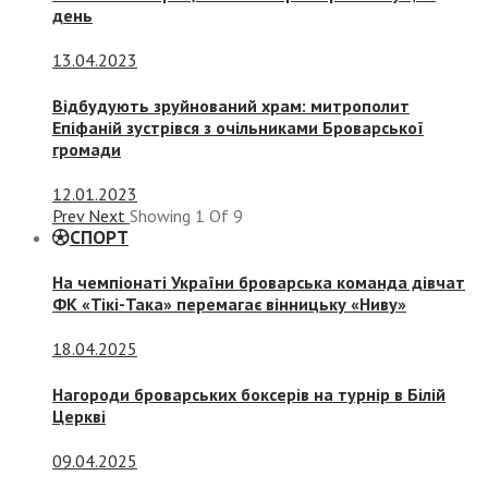
день
13.04.2023
Відбудують зруйнований храм: митрополит
Епіфаній зустрівся з очільниками Броварської
громади
12.01.2023
Prev
Next
Showing
1
Of
9
СПОРТ
На чемпіонаті України броварська команда дівчат
ФК «Тікі-Така» перемагає вінницьку «Ниву»
18.04.2025
Нагороди броварських боксерів на турнір в Білій
Церкві
09.04.2025