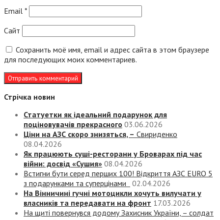
Email
*
Сайт
Сохранить моё имя, email и адрес сайта в этом браузере
для последующих моих комментариев.
Стрічка новин
Статуетки як ідеальний подарунок для
поціновувачів прекрасного
03.06.2026
Ціни на АЗС скоро знизяться, –
Свириденко
08.04.2026
Як працюють суші-ресторани у Броварах під час
війни: досвід «Сушия»
08.04.2026
Встигни бути серед перших 100! Відкриття АЗС EURO 5
з подарунками та суперцінами
02.04.2026
На Вінничині гучні мотоцикли хочуть вилучати у
власників та передавати на фронт
17.03.2026
На щиті повернувся додому Захисник України, – солдат