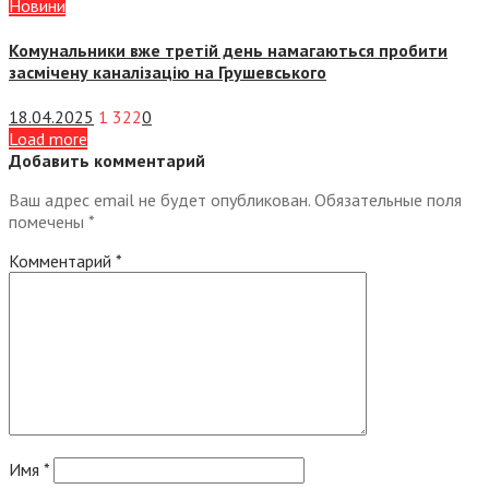
Новини
Комунальники вже третій день намагаються пробити
засмічену каналізацію на Грушевського
18.04.2025
1 322
0
Load more
Добавить комментарий
Ваш адрес email не будет опубликован.
Обязательные поля
помечены
*
Комментарий
*
Имя
*