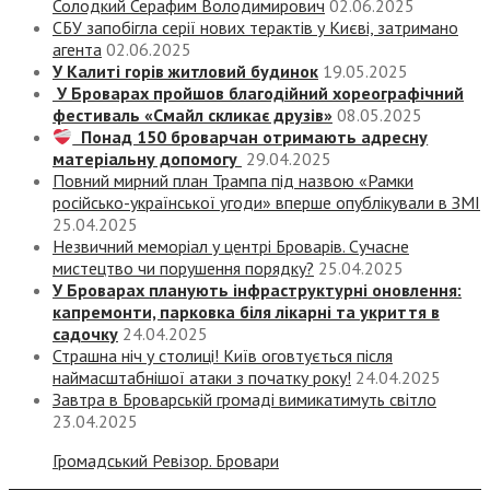
Солодкий Серафим Володимирович
02.06.2025
СБУ запобігла серії нових терактів у Києві, затримано
агента
02.06.2025
У Калиті горів житловий будинок
19.05.2025
У Броварах пройшов благодійний хореографічний
фестиваль «Смайл скликає друзів»
08.05.2025
Понад 150 броварчан отримають адресну
матеріальну допомогу
29.04.2025
Повний мирний план Трампа під назвою «‎Рамки
російсько-української угоди» вперше опублікували в ЗМІ
25.04.2025
Незвичний меморіал у центрі Броварів. Сучасне
мистецтво чи порушення порядку?
25.04.2025
У Броварах планують інфраструктурні оновлення:
капремонти, парковка біля лікарні та укриття в
садочку
24.04.2025
Страшна ніч у столиці! Київ оговтується після
наймасштабнішої атаки з початку року!
24.04.2025
Завтра в Броварській громаді вимикатимуть світло
23.04.2025
Громадський Ревізор. Бровари