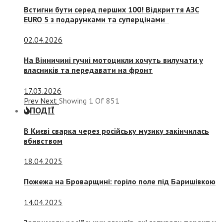
Встигни бути серед перших 100! Відкриття АЗС
EURO 5 з подарунками та суперцінами
02.04.2026
На Вінничині гучні мотоцикли хочуть вилучати у
власників та передавати на фронт
17.03.2026
Prev
Next
Showing
1
Of
851
ПОДІЇ
В Києві сварка через російську музику закінчилась
вбивством
18.04.2025
Пожежа на Броварщині: горіло поле під Баришівкою
14.04.2025