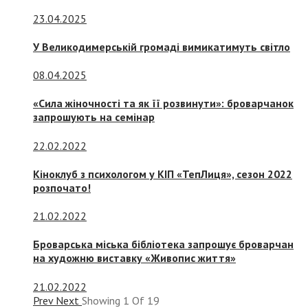
23.04.2025
У Великодимерській громаді вимикатимуть світло
08.04.2025
«Сила жіночності та як її розвинути»: броварчанок
запрошують на семінар
22.02.2022
Кіноклуб з психологом у КІП «ТепЛиця», сезон 2022
розпочато!
21.02.2022
Броварська міська бібліотека запрошує броварчан
на художню виставку «Живопис життя»
21.02.2022
Prev
Next
Showing
1
Of
19