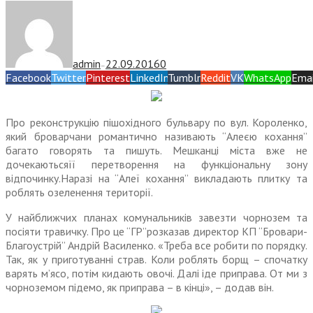
admin
22.09.2016
0
—
Facebook
Twitter
Pinterest
LinkedIn
Tumblr
Reddit
VK
WhatsApp
Emai
Про реконструкцію пішохідного бульвару по вул. Короленко,
який броварчани романтично називають “Алеєю кохання”
багато говорять та пишуть. Мешканці міста вже не
дочекаютьсяїї перетворення на функціональну зону
відпочинку.Наразі на “Алеї кохання” викладають плитку та
роблять озеленення території.
У найближчих планах комунальників завезти чорнозем та
посіяти травичку. Про це “ГР”розказав директор КП “Бровари-
Благоустрій” Андрій Василенко. «Треба все робити по порядку.
Так, як у приготуванні страв. Коли роблять борщ – спочатку
варять м’ясо, потім кидають овочі. Далі іде приправа. От ми з
чорноземом підемо, як приправа – в кінці», – додав він.