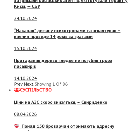
Затримали російських агентів, які готували теракт у
Києві, — СБУ
24.10.2024
“Накачав” дитину психотропами та згвалтував –
киянин проведе 14 років за ґратами
15.10.2024
Протаранив дерево і ледве не погубив трьох
пасажирів
14.10.2024
Prev
Next
Showing
1
Of
86
СУСПIЛЬСТВО
Ціни на АЗС скоро знизяться, –
Свириденко
08.04.2026
Понад 150 броварчан отримають адресну