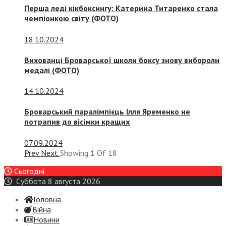
Перша леді кікбоксингу: Катерина Титаренко стала
чемпіонкою світу (ФОТО)
18.10.2024
Вихованці Броварської школи боксу знову вибороли
медалі (ФОТО)
14.10.2024
Броварський паралімпієць Ілля Яременко не
потрапив до вісімки кращих
07.09.2024
Prev
Next
Showing
1
Of
18
Сьогодні
Суббота 8 августа 2026
Головна
Війна
Новини