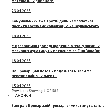
матеріальну допомогу
29.04.2025
Комунальники вже третій день намагаються
пробити засмічену каналізацію на Грушевського
18.04.2025
У Броварській громаді щоденно о 9:00 у хвилину
мовчання лунатимуть метроном та Гімн України
18.04.2025
На Броварщині чоловік подавився м’ясом та
пережив клінічну смерть
15.04.2025
Prev
Next
Showing
1
Of
588
АНОНСИ
Завтра в Броварській громаді вимикатимуть світло