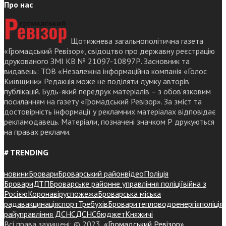
Про нас
Щотижнева загальнополітична газета
«Громадський Ревізор», свідоцтво про державну реєстрацію
друкованого ЗМІ КВ № 21097-10897Р. Засновник та
видавець: ТОВ «Незалежна інформаційна компанія «Голос
Київщини» Редакція може не поділяти думку авторів
публікацій. Будь-який передрук матеріалів – з обов’язковим
посиланням на газету «Громадський Ревізор». За зміст та
достовірність інформації у рекламних матеріалах відповідає
рекламодавець. Матеріали, позначені значком Р друкуються
на правах реклами.
# TRENDING
новини
Бровари
Броварський район
відео
Поліція
Бровари
ДТП
Броварське районне управління поліції
війна з
Росією
Коронавірус
пожежа
Броварська міська
рада
вакцинація
спорт
Требухів
Броваритепловодоенергія
поліція
райуправління ДСНС
ДСНС
бюджет
Княжичі
Всі права захищені: © 2023,
«Громадський Ревізор»