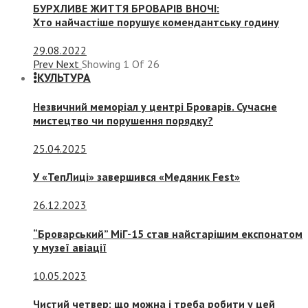
БУРХЛИВЕ ЖИТТЯ БРОВАРІВ ВНОЧІ:
Хто найчастіше порушує комендантську годину
29.08.2022
Prev
Next
Showing
1
Of
26
КУЛЬТУРА
Незвичний меморіал у центрі Броварів. Сучасне
мистецтво чи порушення порядку?
25.04.2025
У «ТепЛиці» завершився «Медяник Fest»
26.12.2023
“Броварський” МіГ-15 став найстарішим експонатом
у музеї авіації
10.05.2023
Чистий четвер: що можна і треба робити у цей