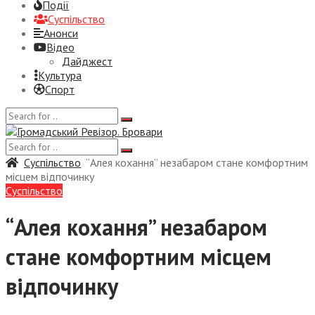
Події
Суспiльство
Анонси
Відео
Дайджест
Культура
Спорт
Суспiльство
“Алея кохання” незабаром стане комфортним
місцем відпочинку
Суспiльство
“Алея кохання” незабаром
стане комфортним місцем
відпочинку