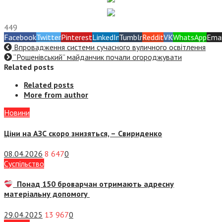
449
Facebook
Twitter
Pinterest
LinkedIn
Tumblr
Reddit
VK
WhatsApp
Emai
Впровадження системи сучасного вуличного освітлення
“Рошенівський” майданчик почали огороджувати
Related posts
Related posts
More from author
Новини
Ціни на АЗС скоро знизяться, –
Свириденко
08.04.2026
8 647
0
Суспiльство
Понад 150 броварчан отримають адресну
матеріальну допомогу
29.04.2025
13 967
0