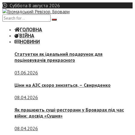
Skip
Суббота 8 августа 2026
to
content
ГОЛОВНА
ВІЙНА
НОВИНИ
Статуетки як ідеальний подарунок для
поціновувачів прекрасного
03.06.2026
Ціни на АЗС скоро знизяться, –
Свириденко
08.04.2026
Як працюють суші-ресторани у Броварах під час
війни: досвід «Сушия»
08.04.2026