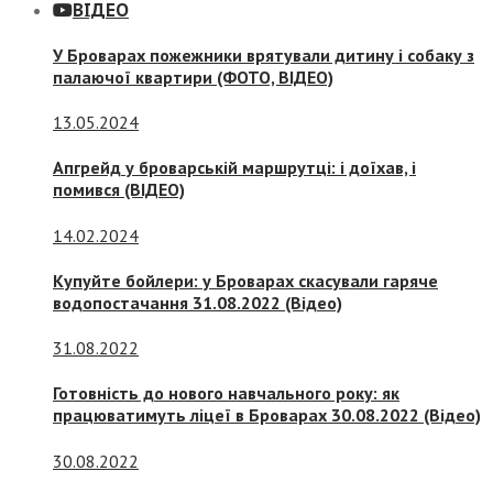
ВІДЕО
У Броварах пожежники врятували дитину і собаку з
палаючої квартири (ФОТО, ВІДЕО)
13.05.2024
Апгрейд у броварській маршрутці: і доїхав, і
помився (ВІДЕО)
14.02.2024
Купуйте бойлери: у Броварах скасували гаряче
водопостачання 31.08.2022 (Відео)
31.08.2022
Готовність до нового навчального року: як
працюватимуть ліцеї в Броварах 30.08.2022 (Відео)
30.08.2022