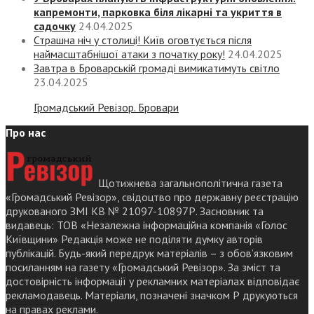
капремонти, парковка біля лікарні та укриття в
садочку
24.04.2025
Страшна ніч у столиці! Київ оговтується після
наймасштабнішої атаки з початку року!
24.04.2025
Завтра в Броварській громаді вимикатимуть світло
23.04.2025
Громадський Ревізор. Бровари
Про нас
Щотижнева загальнополітична газета
«Громадський Ревізор», свідоцтво про державну реєстрацію
друкованого ЗМІ КВ № 21097-10897Р. Засновник та
видавець: ТОВ «Незалежна інформаційна компанія «Голос
Київщини» Редакція може не поділяти думку авторів
публікацій. Будь-який передрук матеріалів – з обов’язковим
посиланням на газету «Громадський Ревізор». За зміст та
достовірність інформації у рекламних матеріалах відповідає
рекламодавець. Матеріали, позначені значком Р друкуються
на правах реклами.