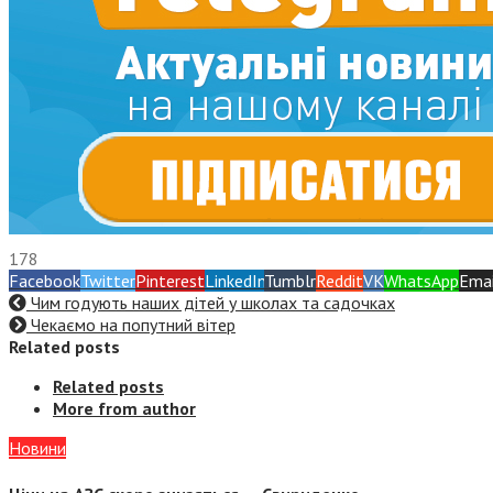
178
Facebook
Twitter
Pinterest
LinkedIn
Tumblr
Reddit
VK
WhatsApp
Emai
Чим годують наших дітей у школах та садочках
Чекаємо на попутний вітер
Related posts
Related posts
More from author
Новини