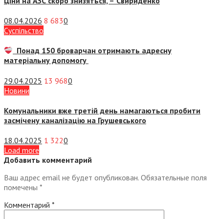
Ціни на АЗС скоро знизяться, –
Свириденко
08.04.2026
8 683
0
Суспiльство
Понад 150 броварчан отримають адресну
матеріальну допомогу
29.04.2025
13 968
0
Новини
Комунальники вже третій день намагаються пробити
засмічену каналізацію на Грушевського
18.04.2025
1 322
0
Load more
Добавить комментарий
Ваш адрес email не будет опубликован.
Обязательные поля
помечены
*
Комментарий
*