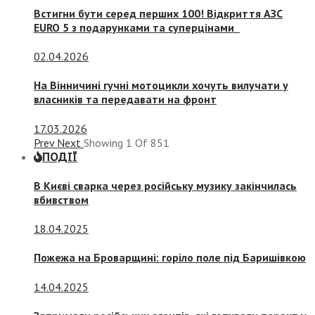
Встигни бути серед перших 100! Відкриття АЗС
EURO 5 з подарунками та суперцінами
02.04.2026
На Вінничині гучні мотоцикли хочуть вилучати у
власників та передавати на фронт
17.03.2026
Prev
Next
Showing
1
Of
851
ПОДІЇ
В Києві сварка через російську музику закінчилась
вбивством
18.04.2025
Пожежа на Броварщині: горіло поле під Баришівкою
14.04.2025