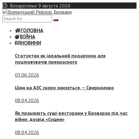
Skip
Воскресенье 9 августа 2026
to
content
ГОЛОВНА
ВІЙНА
НОВИНИ
Статуетки як ідеальний подарунок для
поціновувачів прекрасного
03.06.2026
Ціни на АЗС скоро знизяться, –
Свириденко
08.04.2026
Як працюють суші-ресторани у Броварах під час
війни: досвід «Сушия»
08.04.2026