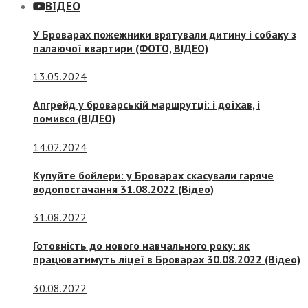
ВІДЕО
У Броварах пожежники врятували дитину і собаку з
палаючої квартири (ФОТО, ВІДЕО)
13.05.2024
Апгрейд у броварській маршрутці: і доїхав, і
помився (ВІДЕО)
14.02.2024
Купуйте бойлери: у Броварах скасували гаряче
водопостачання 31.08.2022 (Відео)
31.08.2022
Готовність до нового навчального року: як
працюватимуть ліцеї в Броварах 30.08.2022 (Відео)
30.08.2022