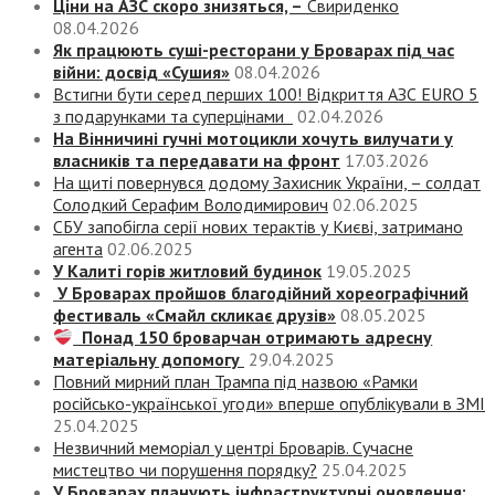
Ціни на АЗС скоро знизяться, –
Свириденко
08.04.2026
Як працюють суші-ресторани у Броварах під час
війни: досвід «Сушия»
08.04.2026
Встигни бути серед перших 100! Відкриття АЗС EURO 5
з подарунками та суперцінами
02.04.2026
На Вінничині гучні мотоцикли хочуть вилучати у
власників та передавати на фронт
17.03.2026
На щиті повернувся додому Захисник України, – солдат
Солодкий Серафим Володимирович
02.06.2025
СБУ запобігла серії нових терактів у Києві, затримано
агента
02.06.2025
У Калиті горів житловий будинок
19.05.2025
У Броварах пройшов благодійний хореографічний
фестиваль «Смайл скликає друзів»
08.05.2025
Понад 150 броварчан отримають адресну
матеріальну допомогу
29.04.2025
Повний мирний план Трампа під назвою «‎Рамки
російсько-української угоди» вперше опублікували в ЗМІ
25.04.2025
Незвичний меморіал у центрі Броварів. Сучасне
мистецтво чи порушення порядку?
25.04.2025
У Броварах планують інфраструктурні оновлення: