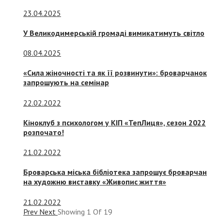
23.04.2025
У Великодимерській громаді вимикатимуть світло
08.04.2025
«Сила жіночності та як її розвинути»: броварчанок
запрошують на семінар
22.02.2022
Кіноклуб з психологом у КІП «ТепЛиця», сезон 2022
розпочато!
21.02.2022
Броварська міська бібліотека запрошує броварчан
на художню виставку «Живопис життя»
21.02.2022
Prev
Next
Showing
1
Of
19