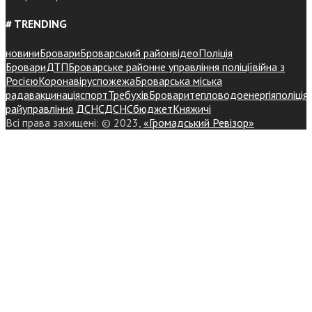
# TRENDING
новини
Бровари
Броварський район
відео
Поліція
Бровари
ДТП
Броварське районне управління поліції
війна з
Росією
Коронавірус
пожежа
Броварська міська
рада
вакцинація
спорт
Требухів
Броваритепловодоенергія
поліція
райуправління ДСНС
ДСНС
бюджет
Княжичі
Всі права захищені: © 2023,
«Громадський Ревізор»