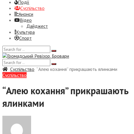
Події
Суспiльство
Анонси
Відео
Дайджест
Культура
Спорт
Суспiльство
“Алею кохання” прикрашають ялинками
Суспiльство
“Алею кохання” прикрашають
ялинками