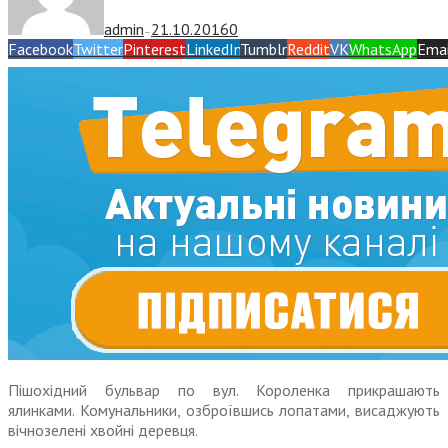
admin
21.10.2016
0
—
Facebook
Twitter
Pinterest
LinkedIn
Tumblr
Reddit
VK
WhatsApp
Emai
Пішохідний бульвар по вул. Короленка прикрашають
ялинками. Комунальники, озброївшись лопатами, висаджують
вічнозелені хвойні деревця.