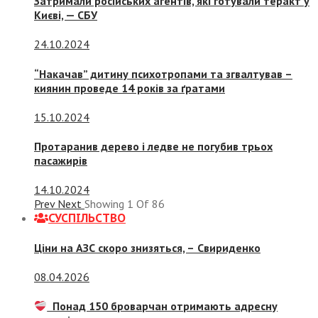
Затримали російських агентів, які готували теракт у
Києві, — СБУ
24.10.2024
“Накачав” дитину психотропами та згвалтував –
киянин проведе 14 років за ґратами
15.10.2024
Протаранив дерево і ледве не погубив трьох
пасажирів
14.10.2024
Prev
Next
Showing
1
Of
86
СУСПIЛЬСТВО
Ціни на АЗС скоро знизяться, –
Свириденко
08.04.2026
Понад 150 броварчан отримають адресну