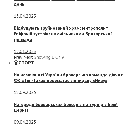
день
13.04.2023
Відбудують зруйнований храм: митрополит
Епіфаній зустрівся з очільниками Броварської
громади
12.01.2023
Prev
Next
Showing
1
Of
9
СПОРТ
На чемпіонаті України броварська команда дівчат
ФК «Тікі-Така» перемагає вінницьку «Ниву»
18.04.2025
Нагороди броварських боксерів на турнір в Білій
Церкві
09.04.2025