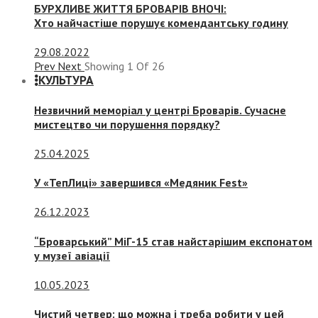
БУРХЛИВЕ ЖИТТЯ БРОВАРІВ ВНОЧІ:
Хто найчастіше порушує комендантську годину
29.08.2022
Prev
Next
Showing
1
Of
26
КУЛЬТУРА
Незвичний меморіал у центрі Броварів. Сучасне
мистецтво чи порушення порядку?
25.04.2025
У «ТепЛиці» завершився «Медяник Fest»
26.12.2023
“Броварський” МіГ-15 став найстарішим експонатом
у музеї авіації
10.05.2023
Чистий четвер: що можна і треба робити у цей