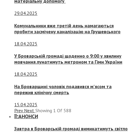
матеріальну допомогу
29.04.2025
Комунальники вже третій день намагаються
пробити засмічену каналізацію на Грушевського
18.04.2025
У Броварській громаді щоденно о 9:00 у хвилину
мовчання лунатимуть метроном та Гімн України
18.04.2025
На Броварщині чоловік подавився м’ясом та
пережив клінічну смерть
15.04.2025
Prev
Next
Showing
1
Of
588
АНОНСИ
Завтра в Броварській громаді вимикатимуть світло