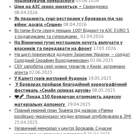
поціновувачів прекрасного
03.06.2026
Ціни на АЗС скоро знизяться, –
Свириденко
08.04.2026
Як працюють суші-ресторани у Броварах під час
війни: досвід «Сушия»
08.04.2026
Встигни бути серед перших 100! Відкриття АЗС EURO 5
з подарунками та суперцінами
02.04.2026
На Вінничині гучні мотоцикли хочуть вилучати у
власників та передавати на фронт
17.03.2026
На щиті повернувся додому Захисник України, – солдат
Солодкий Серафим Володимирович
02.06.2025
СБУ запобігла серії нових терактів у Києві, затримано
агента
02.06.2025
У Калиті горів житловий будинок
19.05.2025
У Броварах пройшов благодійний хореографічний
фестиваль «Смайл скликає друзів»
08.05.2025
❤️‍🩹 Понад 150 броварчан отримають адресну
матеріальну допомогу
29.04.2025
Повний мирний план Трампа під назвою «‎Рамки
російсько-української угоди» вперше опублікували в ЗМІ
25.04.2025
Незвичний меморіал у центрі Броварів. Сучасне