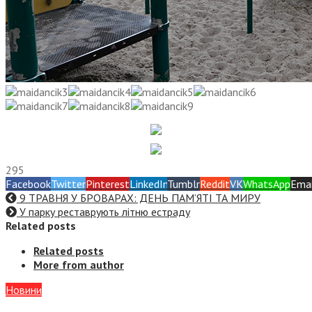
295
Facebook
Twitter
Pinterest
LinkedIn
Tumblr
Reddit
VK
WhatsApp
Emai
9 ТРАВНЯ У БРОВАРАХ: ДЕНЬ ПАМ’ЯТІ ТА МИРУ
У парку реставрують літню естраду
Related posts
Related posts
More from author
Новини