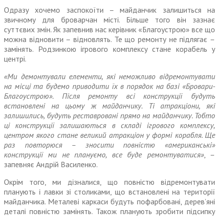
Одразу хочемо заспокоїти – майданчик залишиться на
звичному для броварчан місті. Більше того він зазнає
суттєвих змін. Як запевнив нас керівник «Благоустрою» все що
можна відновити – відновлять. Те що ремонту не підлягає –
замінять. Родзинкою ігрового комплексу стане корабель у
центрі.
«Ми демонтували елементи, які неможливо відремонтувати
на місці та будемо приводити їх в порядок на базі «Бровари-
Благоустрою». Після ремонту всі конструкції будуть
встановлені на цьому ж майданчику. Ті атракціони, які
залишились, будуть реставровані прямо на майданчику. Тобто
ці конструкції залишаються в складі ігрового комплексу,
центром якого стане великий атракціон у формі корабля. Ще
раз повторюся – зносити повністю «американські»
конструкції ми не плануємо, все буде ремонтуватися»
, –
запевняє Андрій Василенко.
Окрім того, ми дізналися, що повністю відремонтувати
планують і лавки зі столиками, що встановлені на території
майданчика. Металеві каркаси будуть пофарбовані, дерев’яні
деталі повністю замінять. Також планують зробити підсипку