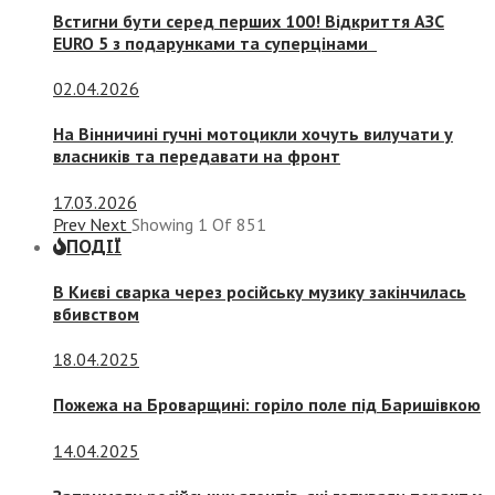
Встигни бути серед перших 100! Відкриття АЗС
EURO 5 з подарунками та суперцінами
02.04.2026
На Вінничині гучні мотоцикли хочуть вилучати у
власників та передавати на фронт
17.03.2026
Prev
Next
Showing
1
Of
851
ПОДІЇ
В Києві сварка через російську музику закінчилась
вбивством
18.04.2025
Пожежа на Броварщині: горіло поле під Баришівкою
14.04.2025