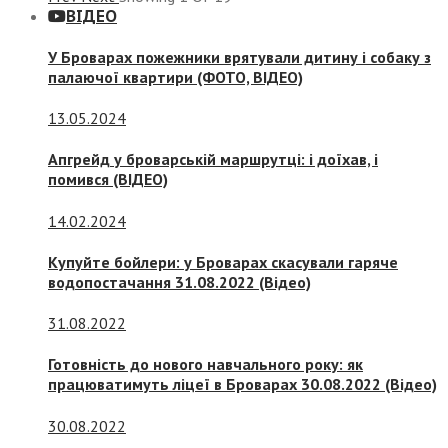
ВІДЕО
У Броварах пожежники врятували дитину і собаку з
палаючої квартири (ФОТО, ВІДЕО)
13.05.2024
Апгрейд у броварській маршрутці: і доїхав, і
помився (ВІДЕО)
14.02.2024
Купуйте бойлери: у Броварах скасували гаряче
водопостачання 31.08.2022 (Відео)
31.08.2022
Готовність до нового навчального року: як
працюватимуть ліцеї в Броварах 30.08.2022 (Відео)
30.08.2022