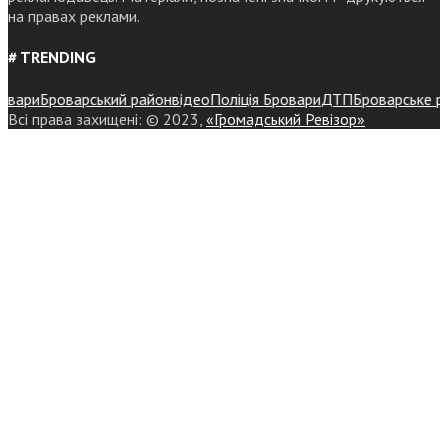
на правах реклами.
# TRENDING
ри
Броварський район
відео
Поліція Бровари
ДТП
Броварське район
Всі права захищені: © 2023,
«Громадський Ревізор»