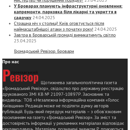
мистецтво чи порушення порядку?
25.04.2025
У Броварах планують інфраструктурні оновлення:
капремонти, парковка біля лікарні та укриття в
садочку
24.04.2025
Страшна ніч у столиці! Київ оговтується після
наймасштабнішої атаки з початку року!
24.04.2025
Завтра в Броварській громаді вимикатимуть світло
23.04.2025
Громадський Ревізор. Бровари
Про нас
Щотижнева загальнополітична газета
«Громадський Ревізор», свідоцтво про державну реєстрацію
друкованого ЗМІ КВ № 21097-10897Р. Засновник та
видавець: ТОВ «Незалежна інформаційна компанія «Голос
Київщини» Редакція може не поділяти думку авторів
публікацій. Будь-який передрук матеріалів – з обов’язковим
посиланням на газету «Громадський Ревізор». За зміст та
достовірність інформації у рекламних матеріалах відповідає
рекламодавець. Матеріали, позначені значком Р друкуються