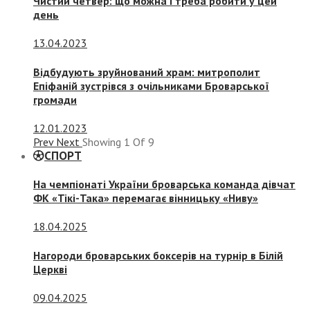
Чистий четвер: що можна і треба робити у цей
день
13.04.2023
Відбудують зруйнований храм: митрополит
Епіфаній зустрівся з очільниками Броварської
громади
12.01.2023
Prev
Next
Showing
1
Of
9
СПОРТ
На чемпіонаті України броварська команда дівчат
ФК «Тікі-Така» перемагає вінницьку «Ниву»
18.04.2025
Нагороди броварських боксерів на турнір в Білій
Церкві
09.04.2025