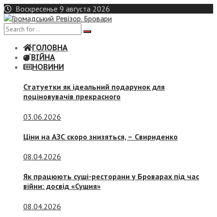
Skip
Воскресенье 9 августа 2026
to
content
ГОЛОВНА
ВІЙНА
НОВИНИ
Статуетки як ідеальний подарунок для
поціновувачів прекрасного
03.06.2026
Ціни на АЗС скоро знизяться, –
Свириденко
08.04.2026
Як працюють суші-ресторани у Броварах під час
війни: досвід «Сушия»
08.04.2026