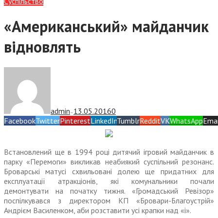
Суспiльство
«Американський» майданчик
відновлять
admin
13.05.2016
0
—
Facebook
Twitter
Pinterest
LinkedIn
Tumblr
Reddit
VK
WhatsApp
Emai
Встановлений ще в 1994 році дитячий ігровий майданчик в
парку «Перемоги» викликав неабиякий суспільний резонанс.
Броварські матусі схвильовані долею ще придатних для
експлуатації атракціонів, які комунальники почали
демонтувати на початку тижня. «Громадський Ревізор»
поспілкувався з директором КП «Бровари-Благоустрій»
Андрієм Василенком, аби розставити усі крапки над «і».