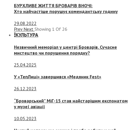
БУРХЛИВЕ ЖИТТЯ БРОВАРІВ ВНОЧІ:
Хто найчастіше порушує комендантську годину
29.08.2022
Prev
Next
Showing
1
Of
26
КУЛЬТУРА
Незвичний меморіал у центрі Броварів. Сучасне
мистецтво чи порушення порядку?
25.04.2025
У «ТепЛиці» завершився «Медяник Fest»
26.12.2023
“Броварський” МіГ-15 став найстарішим експонатом
у музеї авіації
10.05.2023