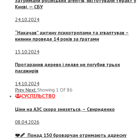
Затримали російських агентів, які готували теракт у
Києві, — СБУ
24.10.2024
“Накачав” дитину психотропами та згвалтував –
киянин проведе 14 років за ґратами
15.10.2024
Протаранив дерево і ледве не погубив трьох
пасажирів
14.10.2024
Prev
Next
Showing
1
Of
86
СУСПIЛЬСТВО
Ціни на АЗС скоро знизяться, –
Свириденко
08.04.2026
❤️‍🩹 Понад 150 броварчан отримають адресну