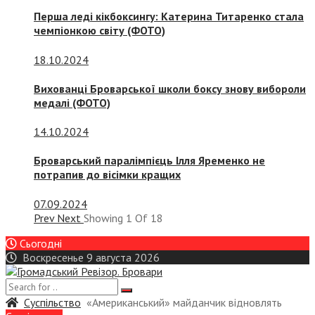
Перша леді кікбоксингу: Катерина Титаренко стала
чемпіонкою світу (ФОТО)
18.10.2024
Вихованці Броварської школи боксу знову вибороли
медалі (ФОТО)
14.10.2024
Броварський паралімпієць Ілля Яременко не
потрапив до вісімки кращих
07.09.2024
Prev
Next
Showing
1
Of
18
Сьогодні
Воскресенье 9 августа 2026
Суспiльство
«Американський» майданчик відновлять