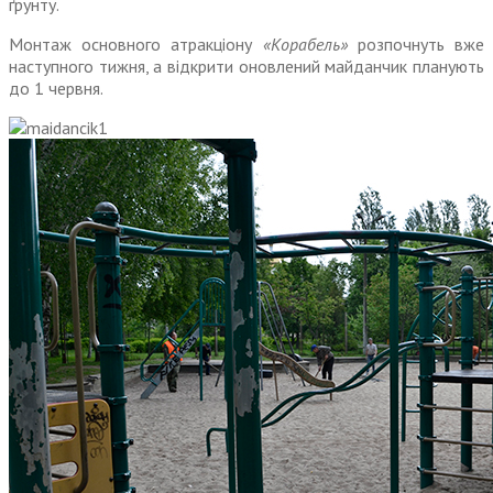
ґрунту.
Монтаж основного атракціону
«Корабель»
розпочнуть вже
наступного тижня, а відкрити оновлений майданчик планують
до 1 червня.