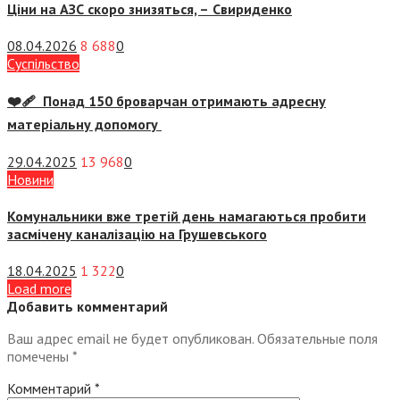
Ціни на АЗС скоро знизяться, –
Свириденко
08.04.2026
8 688
0
Суспiльство
❤️‍🩹 Понад 150 броварчан отримають адресну
матеріальну допомогу
29.04.2025
13 968
0
Новини
Комунальники вже третій день намагаються пробити
засмічену каналізацію на Грушевського
18.04.2025
1 322
0
Load more
Добавить комментарий
Ваш адрес email не будет опубликован.
Обязательные поля
помечены
*
Комментарий
*