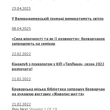
23.04.2025
У Великодимерській громаді вимикатимуть світло
08.04.2025
«Сила жіночності та як її розвинути»: броварчанок
запрошують на семінар
22.02.2022
Кіноклуб з психологом у КІП «ТепЛиця», сезон 2022
розпочато!
21.02.2022
Броварська міська бібліотека запрошує броварчан
на художню виставку «Живопис життя»
21.02.2022
Prev
Next
Showing
1
Of
19