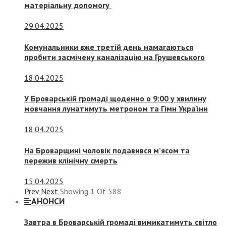
матеріальну допомогу
29.04.2025
Комунальники вже третій день намагаються
пробити засмічену каналізацію на Грушевського
18.04.2025
У Броварській громаді щоденно о 9:00 у хвилину
мовчання лунатимуть метроном та Гімн України
18.04.2025
На Броварщині чоловік подавився м’ясом та
пережив клінічну смерть
15.04.2025
Prev
Next
Showing
1
Of
588
АНОНСИ
Завтра в Броварській громаді вимикатимуть світло