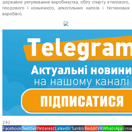
державне регулювання виробництва, обігу спирту етилового,
плодового і коньячного, алкогольних напоїв і тютюнових
виробів»).
242
Facebook
Twitter
Pinterest
LinkedIn
Tumblr
Reddit
VK
WhatsApp
Emai