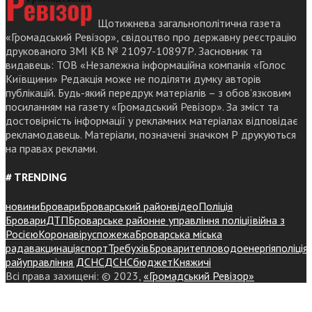
Щотижнева загальнополітична газета
«Громадський Ревізор», свідоцтво про державну реєстрацію
друкованого ЗМІ КВ № 21097-10897Р. Засновник та
видавець: ТОВ «Незалежна інформаційна компанія «Голос
Київщини» Редакція може не поділяти думку авторів
публікацій. Будь-який передрук матеріалів – з обов’язковим
посиланням на газету «Громадський Ревізор». За зміст та
достовірність інформації у рекламних матеріалах відповідає
рекламодавець. Матеріали, позначені значком Р друкуються
на правах реклами.
# TRENDING
новини
Бровари
Броварський район
відео
Поліція
Бровари
ДТП
Броварське районне управління поліції
війна з
Росією
Коронавірус
пожежа
Броварська міська
рада
вакцинація
спорт
Требухів
Броваритепловодоенергія
поліція
райуправління ДСНС
ДСНС
бюджет
Княжичі
Всі права захищені: © 2023,
«Громадський Ревізор»