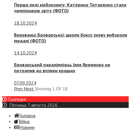
Перша леді кікбоксингу: Катерина Титаренко стала
чемпіонкою світу (ФОТО)
18.10.2024
Вихованці Броварської школи боксу знову вибороли
медалі (ФОТО)
14.10.2024
Броварський паралімпієць Ілля Яременко не
потрапив до вісімки кращих
07.09.2024
Prev
Next
Showing
1
Of
18
Сьогодні
Пятница 7 августа 2026
Головна
Війна
Новини