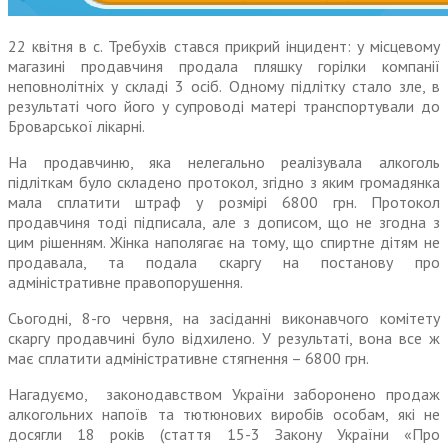
22 квітня в с. Требухів стався прикрий інцидент: у місцевому
магазині продавчиня продала пляшку горілки компанії
неповнолітніх у складі 3 осіб. Одному підлітку стало зле, в
результаті чого його у супроводі матері транспортували до
Броварської лікарні.
На продавчиню, яка нелегально реалізувала алкоголь
підліткам було складено протокол, згідно з яким громадянка
мала сплатити штраф у розмірі 6800 грн. Протокол
продавчиня тоді підписала, але з дописом, що не згодна з
цим рішенням. Жінка наполягає на тому, що спиртне дітям не
продавала, та подала скаргу на постанову про
адміністративне правопорушення.
Сьогодні, 8-го червня, на засіданні виконавчого комітету
скаргу продавчині було відхилено. У результаті, вона все ж
має сплатити адміністративне стягнення – 6800 грн.
Нагадуємо, законодавством України заборонено продаж
алкогольних напоїв та тютюнових виробів особам, які не
досягли 18 років (стаття 15-3 Закону України «Про