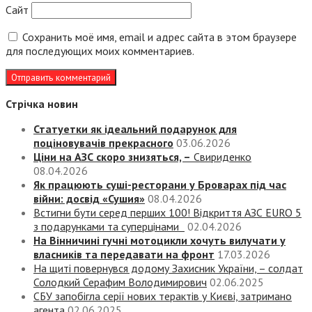
Сайт
Сохранить моё имя, email и адрес сайта в этом браузере
для последующих моих комментариев.
Стрічка новин
Статуетки як ідеальний подарунок для
поціновувачів прекрасного
03.06.2026
Ціни на АЗС скоро знизяться, –
Свириденко
08.04.2026
Як працюють суші-ресторани у Броварах під час
війни: досвід «Сушия»
08.04.2026
Встигни бути серед перших 100! Відкриття АЗС EURO 5
з подарунками та суперцінами
02.04.2026
На Вінничині гучні мотоцикли хочуть вилучати у
власників та передавати на фронт
17.03.2026
На щиті повернувся додому Захисник України, – солдат
Солодкий Серафим Володимирович
02.06.2025
СБУ запобігла серії нових терактів у Києві, затримано
агента
02.06.2025