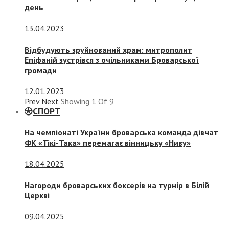
день
13.04.2023
Відбудують зруйнований храм: митрополит
Епіфаній зустрівся з очільниками Броварської
громади
12.01.2023
Prev
Next
Showing
1
Of
9
СПОРТ
На чемпіонаті України броварська команда дівчат
ФК «Тікі-Така» перемагає вінницьку «Ниву»
18.04.2025
Нагороди броварських боксерів на турнір в Білій
Церкві
09.04.2025