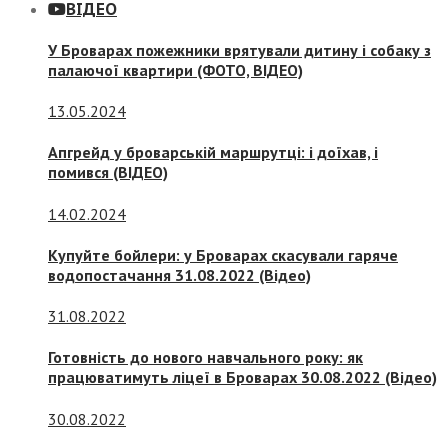
ВІДЕО
У Броварах пожежники врятували дитину і собаку з
палаючої квартири (ФОТО, ВІДЕО)
13.05.2024
Апгрейд у броварській маршрутці: і доїхав, і
помився (ВІДЕО)
14.02.2024
Купуйте бойлери: у Броварах скасували гаряче
водопостачання 31.08.2022 (Відео)
31.08.2022
Готовність до нового навчального року: як
працюватимуть ліцеї в Броварах 30.08.2022 (Відео)
30.08.2022