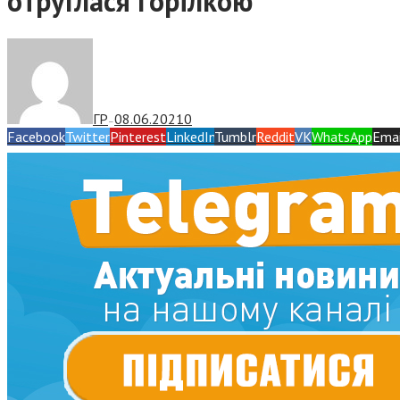
отруїлася горілкою
ГР
08.06.2021
0
—
Facebook
Twitter
Pinterest
LinkedIn
Tumblr
Reddit
VK
WhatsApp
Emai