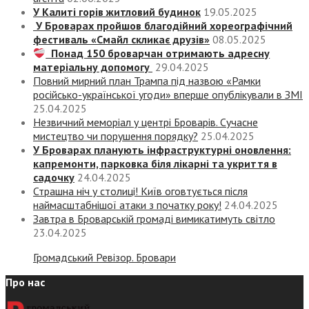
У Калиті горів житловий будинок
19.05.2025
У Броварах пройшов благодійний хореографічний
фестиваль «Смайл скликає друзів»
08.05.2025
Понад 150 броварчан отримають адресну
матеріальну допомогу
29.04.2025
Повний мирний план Трампа під назвою «‎Рамки
російсько-української угоди» вперше опублікували в ЗМІ
25.04.2025
Незвичний меморіал у центрі Броварів. Сучасне
мистецтво чи порушення порядку?
25.04.2025
У Броварах планують інфраструктурні оновлення:
капремонти, парковка біля лікарні та укриття в
садочку
24.04.2025
Страшна ніч у столиці! Київ оговтується після
наймасштабнішої атаки з початку року!
24.04.2025
Завтра в Броварській громаді вимикатимуть світло
23.04.2025
Громадський Ревізор. Бровари
Про нас