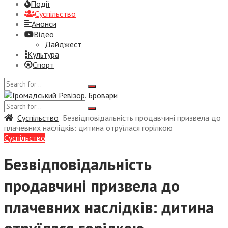
Події
Суспiльство
Анонси
Відео
Дайджест
Культура
Спорт
Суспiльство
Безвідповідальність продавчині призвела до
плачевних наслідків: дитина отруїлася горілкою
Суспiльство
Безвідповідальність
продавчині призвела до
плачевних наслідків: дитина