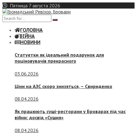
Skip
Пятница 7 августа 2026
to
content
ГОЛОВНА
ВІЙНА
НОВИНИ
Статуетки як ідеальний подарунок для
поціновувачів прекрасного
03.06.2026
Ціни на АЗС скоро знизяться, –
Свириденко
08.04.2026
Як працюють суші-ресторани у Броварах під час
війни: досвід «Сушия»
08.04.2026