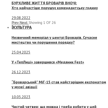
БУРХЛИВЕ ЖИТТЯ БРОВАРІВ ВНОЧІ:
Хто найчастіше порушує комендантську годину
29.08.2022
Prev
Next
Showing
1
Of
26
КУЛЬТУРА
Незвичний меморіал у центрі Броварів. Сучасне
мистецтво чи порушення порядку?
25.04.2025
У «ТепЛиці» завершився «Медяник Fest»
26.12.2023
“Броварський” МіГ-15 став найстарішим експонатом
у музеї авіації
10.05.2023
Чистий четвер: що можна і треба робити у цей