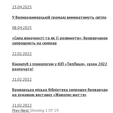
23.04.2025
У Великодимерській громаді вимикатимуть світло
08.04.2025
«Сила жіночності та як її розвинути»: броварчанок
запрошують на семінар
22.02.2022
Кіноклуб з психологом у КІП «ТепЛиця», сезон 2022
розпочато!
21.02.2022
Броварська міська бібліотека запрошує броварчан
на художню виставку «Живопис життя»
21.02.2022
Prev
Next
Showing
1
Of
19