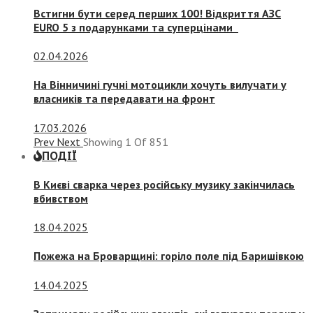
Встигни бути серед перших 100! Відкриття АЗС
EURO 5 з подарунками та суперцінами
02.04.2026
На Вінничині гучні мотоцикли хочуть вилучати у
власників та передавати на фронт
17.03.2026
Prev
Next
Showing
1
Of
851
ПОДІЇ
В Києві сварка через російську музику закінчилась
вбивством
18.04.2025
Пожежа на Броварщині: горіло поле під Баришівкою
14.04.2025