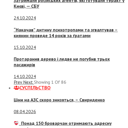
Затримали російських агентів, які готували теракт у
Києві, — СБУ
24.10.2024
“Накачав” дитину психотропами та згвалтував –
киянин проведе 14 років за ґратами
15.10.2024
Протаранив дерево і ледве не погубив трьох
пасажирів
14.10.2024
Prev
Next
Showing
1
Of
86
СУСПIЛЬСТВО
Ціни на АЗС скоро знизяться, –
Свириденко
08.04.2026
Понад 150 броварчан отримають адресну