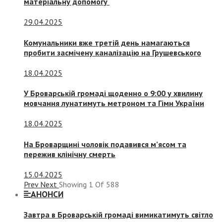
матеріальну допомогу
29.04.2025
Комунальники вже третій день намагаються
пробити засмічену каналізацію на Грушевського
18.04.2025
У Броварській громаді щоденно о 9:00 у хвилину
мовчання лунатимуть метроном та Гімн України
18.04.2025
На Броварщині чоловік подавився м’ясом та
пережив клінічну смерть
15.04.2025
Prev
Next
Showing
1
Of
588
АНОНСИ
Завтра в Броварській громаді вимикатимуть світло