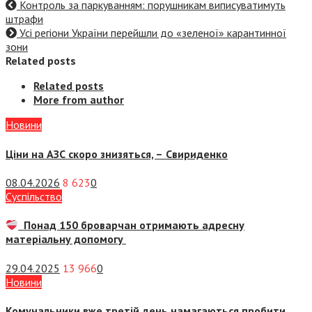
Контроль за паркуванням: порушникам виписуватимуть
штрафи
Усі регіони України перейшли до «зеленої» карантинної
зони
Related posts
Related posts
More from author
Новини
Ціни на АЗС скоро знизяться, –
Свириденко
08.04.2026
8 623
0
Суспiльство
Понад 150 броварчан отримають адресну
матеріальну допомогу
29.04.2025
13 966
0
Новини
Комунальники вже третій день намагаються пробити