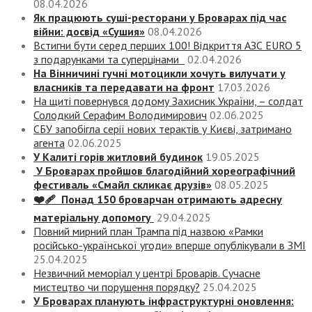
08.04.2026
Як працюють суші-ресторани у Броварах під час
війни: досвід «Сушия»
08.04.2026
Встигни бути серед перших 100! Відкриття АЗС EURO 5
з подарунками та суперцінами
02.04.2026
На Вінничині гучні мотоцикли хочуть вилучати у
власників та передавати на фронт
17.03.2026
На щиті повернувся додому Захисник України, – солдат
Солодкий Серафим Володимирович
02.06.2025
СБУ запобігла серії нових терактів у Києві, затримано
агента
02.06.2025
У Калиті горів житловий будинок
19.05.2025
У Броварах пройшов благодійний хореографічний
фестиваль «Смайл скликає друзів»
08.05.2025
❤️‍🩹 Понад 150 броварчан отримають адресну
матеріальну допомогу
29.04.2025
Повний мирний план Трампа під назвою «‎Рамки
російсько-української угоди» вперше опублікували в ЗМІ
25.04.2025
Незвичний меморіал у центрі Броварів. Сучасне
мистецтво чи порушення порядку?
25.04.2025
У Броварах планують інфраструктурні оновлення: