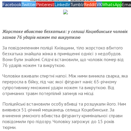
Facebook
Twitter
Pinterest
LinkedIn
Tumblr
Reddit
VK
WhatsApp
Emai
Жорстоке вбивство безхатька: у селищі Коцюбинське чоловік
зазнав 76 ударів ножем та викруткою
За повідомленням поліції Київщини, тіло жорстоко вбитого
безхатька знайшла жінка в приміщенні однієї з недобудов.
Вони були знайомі. Слідчі встановили, що чоловік помер від
76 ударів ножем та викруткою.
Чоловіки вживали спиртні напої. Між ними виникла сварка, яка
переросла в бійку, під час якої фігурант наніс 65-річному
супротивнику множинні удари ножем та викруткою. Від
отриманих травм потерпілий загинув на місці.
Поліцейські встановили особу вбивці та розшукали його. Ним
виявився 51-річний мешканець селища Коцюбинське. За
вчинення умисного вбивства фігуранту кримінальної справи
повідомили про підозру. Чоловіку загрожує до 15 років
тюрми.