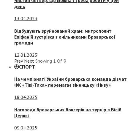
Чистий четвер: що можна і треба робити у цей
день
13.04.2023
Відбудують зруйнований храм: митрополит
Епіфаній зустрівся з очільниками Броварської
громади
12.01.2023
Prev
Next
Showing
1
Of
9
СПОРТ
На чемпіонаті України броварська команда дівчат
ФК «Тікі-Така» перемагає вінницьку «Ниву»
18.04.2025
Нагороди броварських боксерів на турнір в Білій
Церкві
09.04.2025