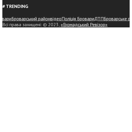
# TRENDING
ари
Броварський район
відео
Поліція Бровари
ДТП
Броварське район
Всі права захищені: © 2023,
«Громадський Ревізор»