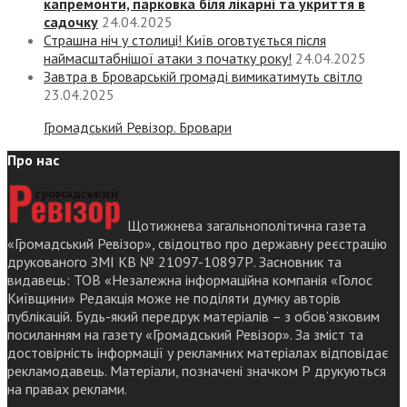
капремонти, парковка біля лікарні та укриття в
садочку
24.04.2025
Страшна ніч у столиці! Київ оговтується після
наймасштабнішої атаки з початку року!
24.04.2025
Завтра в Броварській громаді вимикатимуть світло
23.04.2025
Громадський Ревізор. Бровари
Про нас
Щотижнева загальнополітична газета
«Громадський Ревізор», свідоцтво про державну реєстрацію
друкованого ЗМІ КВ № 21097-10897Р. Засновник та
видавець: ТОВ «Незалежна інформаційна компанія «Голос
Київщини» Редакція може не поділяти думку авторів
публікацій. Будь-який передрук матеріалів – з обов’язковим
посиланням на газету «Громадський Ревізор». За зміст та
достовірність інформації у рекламних матеріалах відповідає
рекламодавець. Матеріали, позначені значком Р друкуються
на правах реклами.