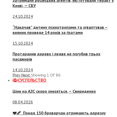
Затримали російських агентів, які готували теракт у
Києві, — СБУ
24.10.2024
“Накачав” дитину психотропами та згвалтував –
киянин проведе 14 років за ґратами
15.10.2024
Протаранив дерево і ледве не погубив трьох
пасажирів
14.10.2024
Prev
Next
Showing
1
Of
86
СУСПIЛЬСТВО
Ціни на АЗС скоро знизяться, –
Свириденко
08.04.2026
❤️‍🩹 Понад 150 броварчан отримають адресну