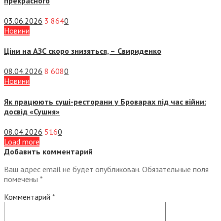
прекрасного
03.06.2026
3 864
0
Новини
Ціни на АЗС скоро знизяться, –
Свириденко
08.04.2026
8 608
0
Новини
Як працюють суші-ресторани у Броварах під час війни:
досвід «Сушия»
08.04.2026
516
0
Load more
Добавить комментарий
Ваш адрес email не будет опубликован.
Обязательные поля
помечены
*
Комментарий
*