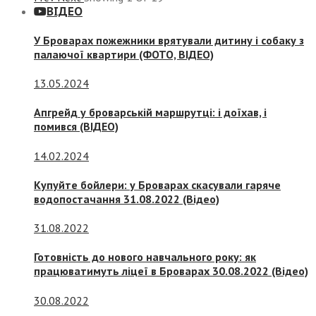
ВІДЕО
У Броварах пожежники врятували дитину і собаку з
палаючої квартири (ФОТО, ВІДЕО)
13.05.2024
Апгрейд у броварській маршрутці: і доїхав, і
помився (ВІДЕО)
14.02.2024
Купуйте бойлери: у Броварах скасували гаряче
водопостачання 31.08.2022 (Відео)
31.08.2022
Готовність до нового навчального року: як
працюватимуть ліцеї в Броварах 30.08.2022 (Відео)
30.08.2022