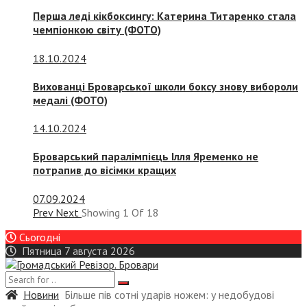
Перша леді кікбоксингу: Катерина Титаренко стала
чемпіонкою світу (ФОТО)
18.10.2024
Вихованці Броварської школи боксу знову вибороли
медалі (ФОТО)
14.10.2024
Броварський паралімпієць Ілля Яременко не
потрапив до вісімки кращих
07.09.2024
Prev
Next
Showing
1
Of
18
Сьогодні
Пятница 7 августа 2026
Новини
Більше пів сотні ударів ножем: у недобудові