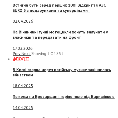
Встигни бути серед перших 100! Відкриття АЗС
EURO 5 з подарунками та суперцінами
02.04.2026
На Вінничині гучні мотоцикли хочуть вилучати у
власників та передавати на фронт
17.03.2026
Prev
Next
Showing
1
Of
851
ПОДІЇ
В Києві сварка через російську музику закінчилась
вбивством
18.04.2025
Пожежа на Броварщині: горіло поле під Баришівкою
14.04.2025