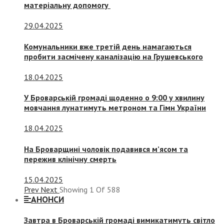
матеріальну допомогу
29.04.2025
Комунальники вже третій день намагаються
пробити засмічену каналізацію на Грушевського
18.04.2025
У Броварській громаді щоденно о 9:00 у хвилину
мовчання лунатимуть метроном та Гімн України
18.04.2025
На Броварщині чоловік подавився м’ясом та
пережив клінічну смерть
15.04.2025
Prev
Next
Showing
1
Of
588
АНОНСИ
Завтра в Броварській громаді вимикатимуть світло