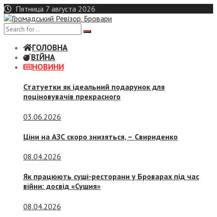
Skip
Пятница 7 августа 2026
to
content
ГОЛОВНА
ВІЙНА
НОВИНИ
Статуетки як ідеальний подарунок для
поціновувачів прекрасного
03.06.2026
Ціни на АЗС скоро знизяться, –
Свириденко
08.04.2026
Як працюють суші-ресторани у Броварах під час
війни: досвід «Сушия»
08.04.2026