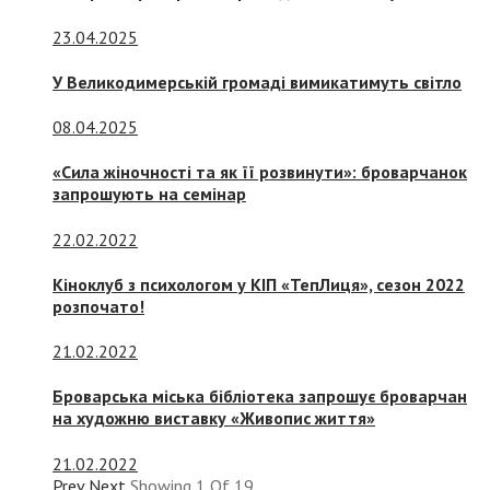
23.04.2025
У Великодимерській громаді вимикатимуть світло
08.04.2025
«Сила жіночності та як її розвинути»: броварчанок
запрошують на семінар
22.02.2022
Кіноклуб з психологом у КІП «ТепЛиця», сезон 2022
розпочато!
21.02.2022
Броварська міська бібліотека запрошує броварчан
на художню виставку «Живопис життя»
21.02.2022
Prev
Next
Showing
1
Of
19