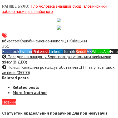
РАНІШЕ БУЛО:
Тіло чоловіка знайшов сусід: зловмисники
забили насмерть знайомого
вбивство
Коцюбинське
новини
поліція Київщини
361
Facebook
Twitter
Pinterest
LinkedIn
Tumblr
Reddit
VK
WhatsApp
Emai
Посадив на ланцюг: у Борисполі рятувальники вивільняли
жінку (ВІДЕО)
Поліція Київщини розслідує обставини ДТП за участі двох
автівок (ФОТО)
Related posts
Related posts
More from author
Новини
Статуетки як ідеальний подарунок для поціновувачів