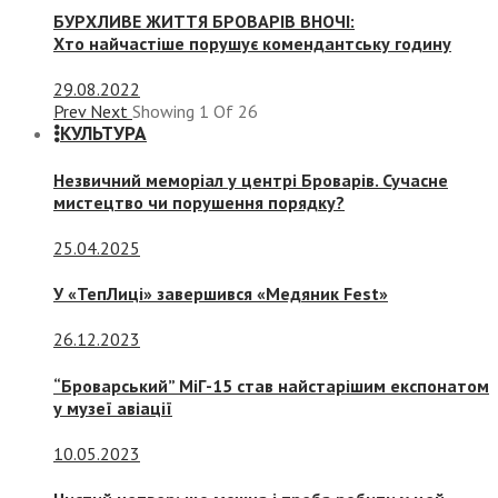
БУРХЛИВЕ ЖИТТЯ БРОВАРІВ ВНОЧІ:
Хто найчастіше порушує комендантську годину
29.08.2022
Prev
Next
Showing
1
Of
26
КУЛЬТУРА
Незвичний меморіал у центрі Броварів. Сучасне
мистецтво чи порушення порядку?
25.04.2025
У «ТепЛиці» завершився «Медяник Fest»
26.12.2023
“Броварський” МіГ-15 став найстарішим експонатом
у музеї авіації
10.05.2023