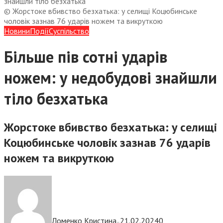
знайшли тіло безхатька
© Жорстоке вбивство безхатька: у селищі Коцюбинське
чоловік зазнав 76 ударів ножем та викруткою
Новини
Події
Суспiльство
Більше пів сотні ударів
ножем: у недобудові знайшли
тіло безхатька
Жорстоке вбивство безхатька: у селищі
Коцюбинське чоловік зазнав 76 ударів
ножем та викруткою
Ломенко Кристина
21.02.2024
0
—