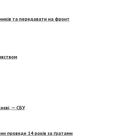
сників та передавати на фронт
бивством
иєві, — СБУ
ин проведе 14 років за ґратами