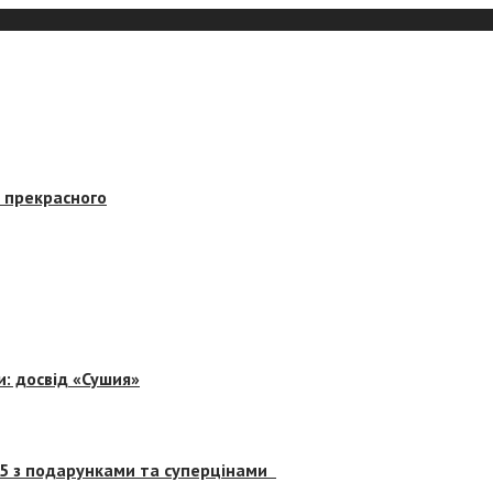
в прекрасного
и: досвід «Сушия»
 5 з подарунками та суперцінами