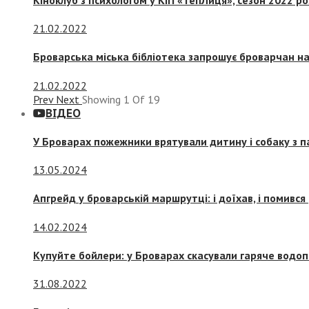
21.02.2022
Броварська міська бібліотека запрошує броварчан 
21.02.2022
Prev
Next
Showing
1
Of
19
ВІДЕО
У Броварах пожежники врятували дитину і собаку з 
13.05.2024
Апгрейд у броварській маршрутці: і доїхав, і помився
14.02.2024
Купуйте бойлери: у Броварах скасували гаряче водоп
31.08.2022