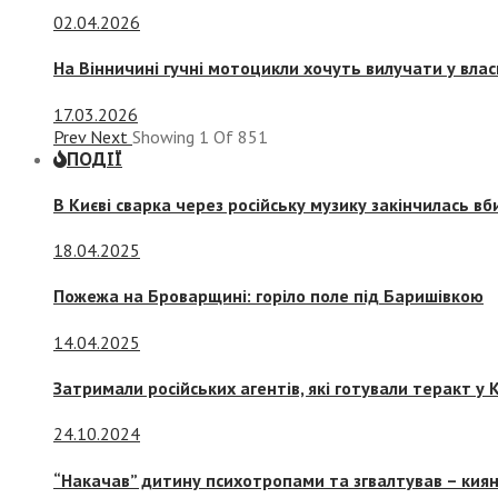
02.04.2026
На Вінничині гучні мотоцикли хочуть вилучати у вла
17.03.2026
Prev
Next
Showing
1
Of
851
ПОДІЇ
В Києві сварка через російську музику закінчилась в
18.04.2025
Пожежа на Броварщині: горіло поле під Баришівкою
14.04.2025
Затримали російських агентів, які готували теракт у К
24.10.2024
“Накачав” дитину психотропами та згвалтував – киян