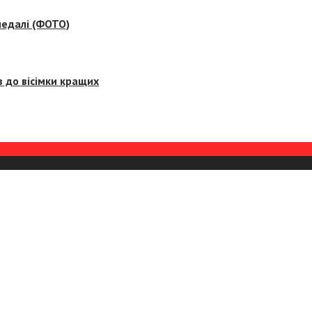
медалі (ФОТО)
 до вісімки кращих