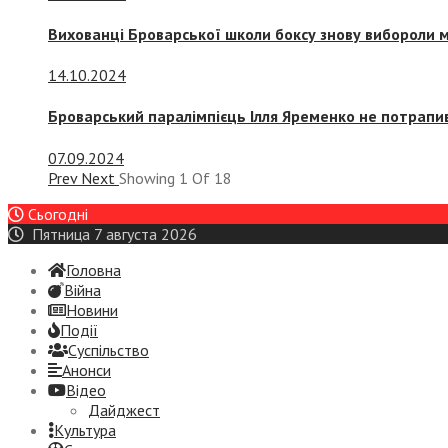
Вихованці Броварської школи боксу знову вибороли 
14.10.2024
Броварський паралімпієць Ілля Яременко не потрапив
07.09.2024
Prev
Next
Showing
1
Of
18
Сьогодні
Пятница 7 августа 2026
Головна
Війна
Новини
Події
Суспiльство
Анонси
Відео
Дайджест
Культура