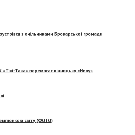
зустрівся з очільниками Броварської громади
 «Тікі-Така» перемагає вінницьку «Ниву»
ві
емпіонкою світу (ФОТО)