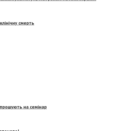
клінічну смерть
запрошують на семінар
озпочато!