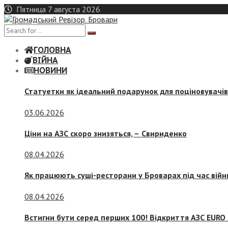
Skip
Пятница 7 августа 2026
to
content
ГОЛОВНА
ВІЙНА
НОВИНИ
Статуетки як ідеальний подарунок для поціновувачі
03.06.2026
Ціни на АЗС скоро знизяться, –
Свириденко
08.04.2026
Як працюють суші-ресторани у Броварах під час війн
08.04.2026
Встигни бути серед перших 100! Відкриття АЗС EURO