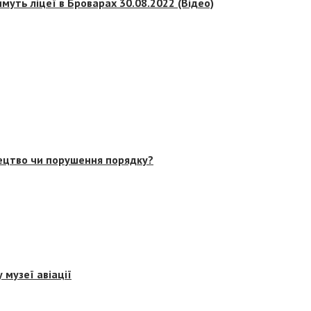
муть ліцеї в Броварах 30.08.2022 (Відео)
тецтво чи порушення порядку?
 музеї авіації