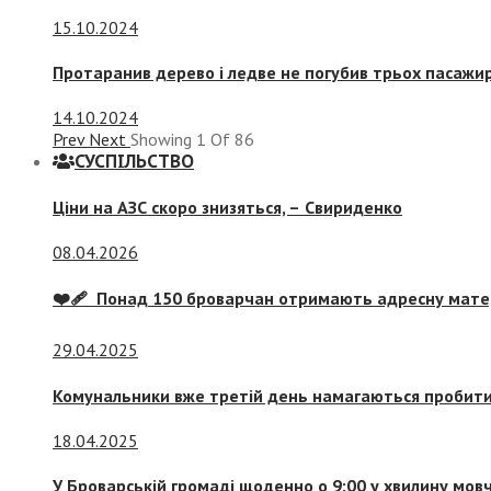
15.10.2024
Протаранив дерево і ледве не погубив трьох пасажир
14.10.2024
Prev
Next
Showing
1
Of
86
СУСПIЛЬСТВО
Ціни на АЗС скоро знизяться, –
Свириденко
08.04.2026
❤️‍🩹 Понад 150 броварчан отримають адресну мат
29.04.2025
Комунальники вже третій день намагаються пробити 
18.04.2025
У Броварській громаді щоденно о 9:00 у хвилину мо