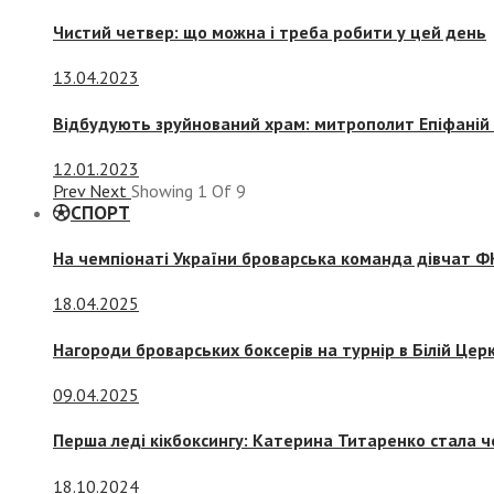
Чистий четвер: що можна і треба робити у цей день
13.04.2023
Відбудують зруйнований храм: митрополит Епіфаній 
12.01.2023
Prev
Next
Showing
1
Of
9
СПОРТ
На чемпіонаті України броварська команда дівчат ФК
18.04.2025
Нагороди броварських боксерів на турнір в Білій Церк
09.04.2025
Перша леді кікбоксингу: Катерина Титаренко стала ч
18.10.2024