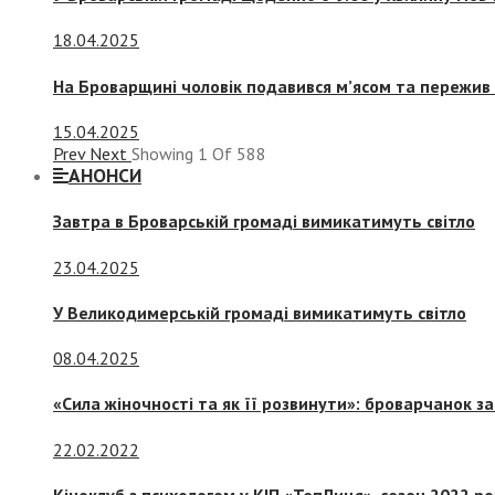
18.04.2025
На Броварщині чоловік подавився м’ясом та пережив 
15.04.2025
Prev
Next
Showing
1
Of
588
АНОНСИ
Завтра в Броварській громаді вимикатимуть світло
23.04.2025
У Великодимерській громаді вимикатимуть світло
08.04.2025
«Сила жіночності та як її розвинути»: броварчанок 
22.02.2022
Кіноклуб з психологом у КІП «ТепЛиця», сезон 2022 р