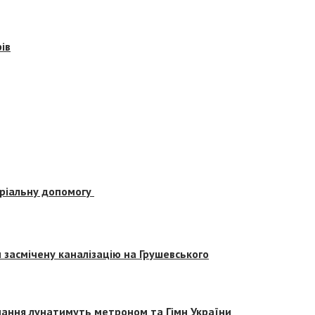
ів
еріальну допомогу
засмічену каналізацію на Грушевського
вчання лунатимуть метроном та Гімн України