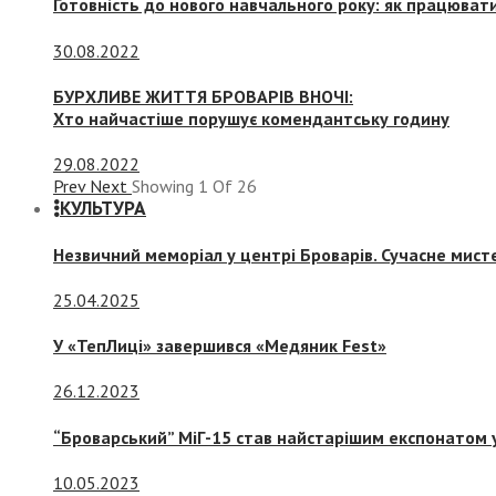
Готовність до нового навчального року: як працювати
30.08.2022
БУРХЛИВЕ ЖИТТЯ БРОВАРІВ ВНОЧІ:
Хто найчастіше порушує комендантську годину
29.08.2022
Prev
Next
Showing
1
Of
26
КУЛЬТУРА
Незвичний меморіал у центрі Броварів. Сучасне мис
25.04.2025
У «ТепЛиці» завершився «Медяник Fest»
26.12.2023
“Броварський” МіГ-15 став найстарішим експонатом у
10.05.2023