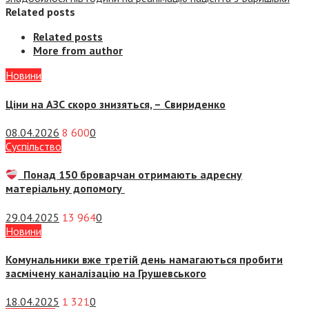
Related posts
Related posts
More from author
Новини
Ціни на АЗС скоро знизяться, –
Свириденко
08.04.2026
8 600
0
Суспiльство
Понад 150 броварчан отримають адресну
матеріальну допомогу
29.04.2025
13 964
0
Новини
Комунальники вже третій день намагаються пробити
засмічену каналізацію на Грушевського
18.04.2025
1 321
0