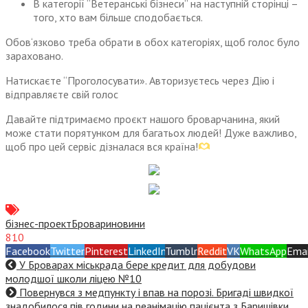
В категорії “Ветеранські бізнеси” на наступній сторінці –
того, хто вам більше сподобається.
Обов‘язково треба обрати в обох категоріях, щоб голос було
зараховано.
Натискаєте “Проголосувати». Авторизуєтесь через Дію і
відправляєте свій голос
Давайте підтримаємо проєкт нашого броварчанина, який
може стати порятунком для багатьох людей! Дуже важливо,
щоб про цей сервіс дізналася вся країна!
бізнес-проект
Бровари
новини
810
Facebook
Twitter
Pinterest
LinkedIn
Tumblr
Reddit
VK
WhatsApp
Emai
У Броварах міськрада бере кредит для добудови
молодшої школи ліцею №10
Повернувся з медпункту і впав на порозі. Бригаді швидкої
знадобилося пів години на реанімацію пацієнта з Баришівки