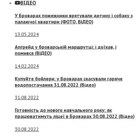
ВІДЕО
У Броварах пожежники врятували дитину і собаку з
палаючої квартири (ФОТО, ВІДЕО)
13.05.2024
Апгрейд у броварській маршрутці: і доїхав, і
помився (ВІДЕО)
14.02.2024
Купуйте бойлери: у Броварах скасували гаряче
водопостачання 31.08.2022 (Відео)
31.08.2022
Готовність до нового навчального року: як
працюватимуть ліцеї в Броварах 30.08.2022 (Відео)
30.08.2022