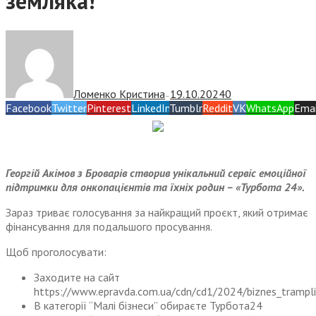
земляка!
Ломенко Кристина
19.10.2024
0
—
Facebook
Twitter
Pinterest
LinkedIn
Tumblr
Reddit
VK
WhatsApp
Emai
Георгій Акімов з Броварів створив унікальний сервіс емоційної
підтримки для онкопацієнтів та їхніх родин – «Турбота 24».
Зараз триває голосування за найкращий проєкт, який отримає
фінансування для подальшого просування.
Щоб проголосувати:
Заходите на сайт
https://www.epravda.com.ua/cdn/cd1/2024/biznes_trampli
В категорії “Малі бізнеси” обираєте Турбота24