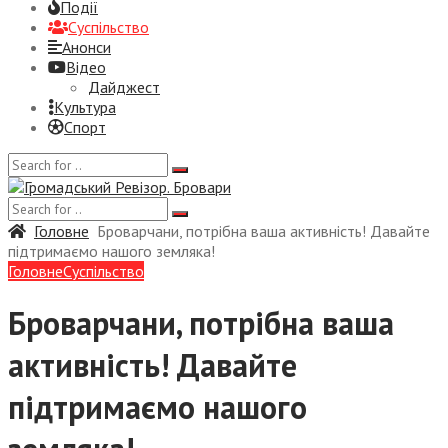
Події
Суспiльство
Анонси
Відео
Дайджест
Культура
Спорт
Головне
Броварчани, потрібна ваша активність! Давайте
підтримаємо нашого земляка!
Головне
Суспiльство
Броварчани, потрібна ваша
активність! Давайте
підтримаємо нашого