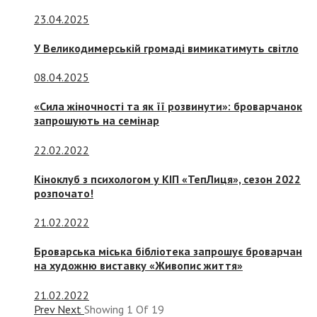
23.04.2025
У Великодимерській громаді вимикатимуть світло
08.04.2025
«Сила жіночності та як її розвинути»: броварчанок
запрошують на семінар
22.02.2022
Кіноклуб з психологом у КІП «ТепЛиця», сезон 2022
розпочато!
21.02.2022
Броварська міська бібліотека запрошує броварчан
на художню виставку «Живопис життя»
21.02.2022
Prev
Next
Showing
1
Of
19