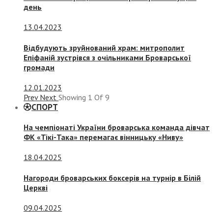
день
13.04.2023
Відбудують зруйнований храм: митрополит
Епіфаній зустрівся з очільниками Броварської
громади
12.01.2023
Prev
Next
Showing
1
Of
9
СПОРТ
На чемпіонаті України броварська команда дівчат
ФК «Тікі-Така» перемагає вінницьку «Ниву»
18.04.2025
Нагороди броварських боксерів на турнір в Білій
Церкві
09.04.2025