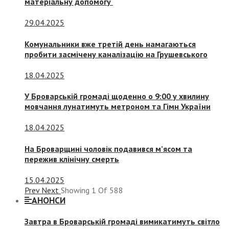
матеріальну допомогу
29.04.2025
Комунальники вже третій день намагаються
пробити засмічену каналізацію на Грушевського
18.04.2025
У Броварській громаді щоденно о 9:00 у хвилину
мовчання лунатимуть метроном та Гімн України
18.04.2025
На Броварщині чоловік подавився м’ясом та
пережив клінічну смерть
15.04.2025
Prev
Next
Showing
1
Of
588
АНОНСИ
Завтра в Броварській громаді вимикатимуть світло