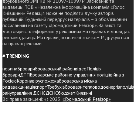
друкованого ЗМІ КВ № 21097-10897Р. Засновник та
видавець: ТОВ «Незалежна інформаційна компанія «Голос
Київщини» Редакція може не поділяти думку авторів
публікацій. Будь-який передрук матеріалів – з обов’язковим
посиланням на газету «Громадський Ревізор». За зміст та
достовірність інформації у рекламних матеріалах відповідає
рекламодавець. Матеріали, позначені значком Р друкуються
на правах реклами.
# TRENDING
новини
Бровари
Броварський район
відео
Поліція
Бровари
ДТП
Броварське районне управління поліції
війна з
Росією
Коронавірус
пожежа
Броварська міська
рада
вакцинація
спорт
Требухів
Броваритепловодоенергія
поліція
райуправління ДСНС
ДСНС
бюджет
Княжичі
Всі права захищені: © 2023,
«Громадський Ревізор»