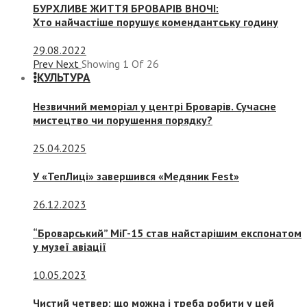
БУРХЛИВЕ ЖИТТЯ БРОВАРІВ ВНОЧІ:
Хто найчастіше порушує комендантську годину
29.08.2022
Prev
Next
Showing
1
Of
26
КУЛЬТУРА
Незвичний меморіал у центрі Броварів. Сучасне
мистецтво чи порушення порядку?
25.04.2025
У «ТепЛиці» завершився «Медяник Fest»
26.12.2023
“Броварський” МіГ-15 став найстарішим експонатом
у музеї авіації
10.05.2023
Чистий четвер: що можна і треба робити у цей