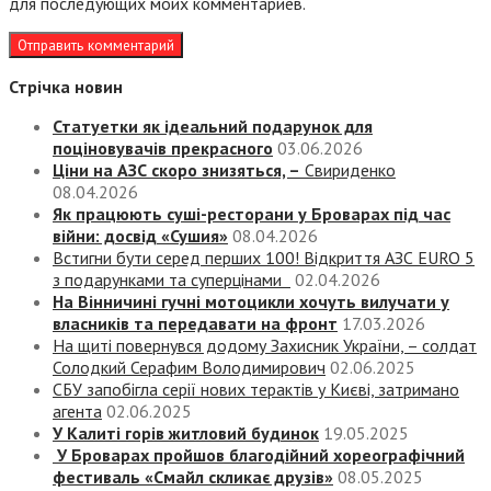
для последующих моих комментариев.
Стрічка новин
Статуетки як ідеальний подарунок для
поціновувачів прекрасного
03.06.2026
Ціни на АЗС скоро знизяться, –
Свириденко
08.04.2026
Як працюють суші-ресторани у Броварах під час
війни: досвід «Сушия»
08.04.2026
Встигни бути серед перших 100! Відкриття АЗС EURO 5
з подарунками та суперцінами
02.04.2026
На Вінничині гучні мотоцикли хочуть вилучати у
власників та передавати на фронт
17.03.2026
На щиті повернувся додому Захисник України, – солдат
Солодкий Серафим Володимирович
02.06.2025
СБУ запобігла серії нових терактів у Києві, затримано
агента
02.06.2025
У Калиті горів житловий будинок
19.05.2025
У Броварах пройшов благодійний хореографічний
фестиваль «Смайл скликає друзів»
08.05.2025