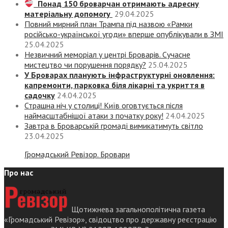
Понад 150 броварчан отримають адресну
матеріальну допомогу
29.04.2025
Повний мирний план Трампа під назвою «‎Рамки
російсько-української угоди» вперше опублікували в ЗМІ
25.04.2025
Незвичний меморіал у центрі Броварів. Сучасне
мистецтво чи порушення порядку?
25.04.2025
У Броварах планують інфраструктурні оновлення:
капремонти, парковка біля лікарні та укриття в
садочку
24.04.2025
Страшна ніч у столиці! Київ оговтується після
наймасштабнішої атаки з початку року!
24.04.2025
Завтра в Броварській громаді вимикатимуть світло
23.04.2025
Громадський Ревізор. Бровари
Про нас
Щотижнева загальнополітична газета
«Громадський Ревізор», свідоцтво про державну реєстрацію