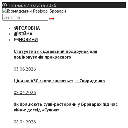
Skip
Пятница 7 августа 2026
to
content
ГОЛОВНА
ВІЙНА
НОВИНИ
Статуетки як ідеальний подарунок для
поціновувачів прекрасного
03.06.2026
Ціни на АЗС скоро знизяться, –
Свириденко
08.04.2026
Як працюють суші-ресторани у Броварах під час
війни: досвід «Сушия»
08.04.2026