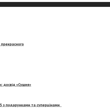
в прекрасного
и: досвід «Сушия»
 5 з подарунками та суперцінами