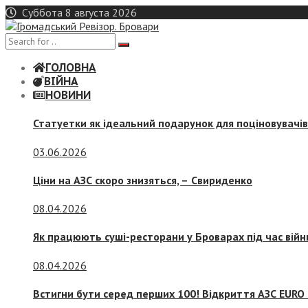
Skip
Суббота 8 августа 2026
to
content
ГОЛОВНА
ВІЙНА
НОВИНИ
Статуетки як ідеальний подарунок для поціновувачі
03.06.2026
Ціни на АЗС скоро знизяться, –
Свириденко
08.04.2026
Як працюють суші-ресторани у Броварах під час війн
08.04.2026
Встигни бути серед перших 100! Відкриття АЗС EURO