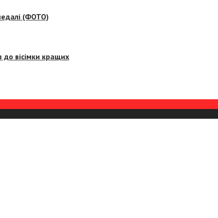
медалі (ФОТО)
 до вісімки кращих