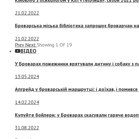
21.02.2022
Броварська міська бібліотека запрошує броварчан 
21.02.2022
Prev
Next
Showing
1
Of
19
ВІДЕО
У Броварах пожежники врятували дитину і собаку з 
13.05.2024
Апгрейд у броварській маршрутці: і доїхав, і помився
14.02.2024
Купуйте бойлери: у Броварах скасували гаряче водоп
31.08.2022