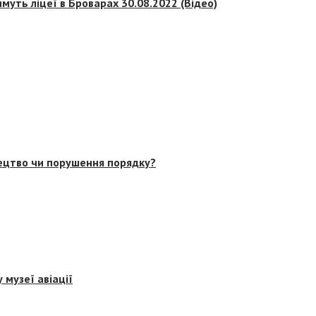
муть ліцеї в Броварах 30.08.2022 (Відео)
тецтво чи порушення порядку?
 музеї авіації