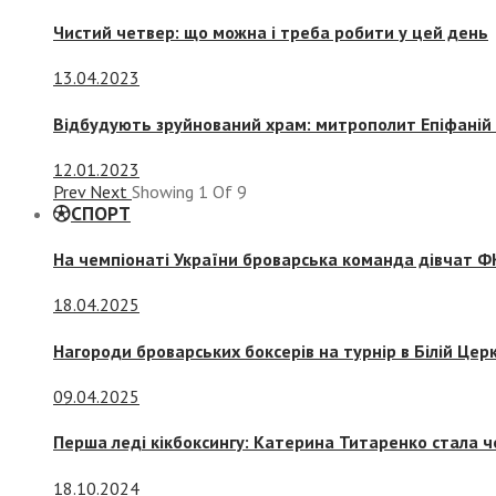
Чистий четвер: що можна і треба робити у цей день
13.04.2023
Відбудують зруйнований храм: митрополит Епіфаній 
12.01.2023
Prev
Next
Showing
1
Of
9
СПОРТ
На чемпіонаті України броварська команда дівчат ФК
18.04.2025
Нагороди броварських боксерів на турнір в Білій Церк
09.04.2025
Перша леді кікбоксингу: Катерина Титаренко стала ч
18.10.2024