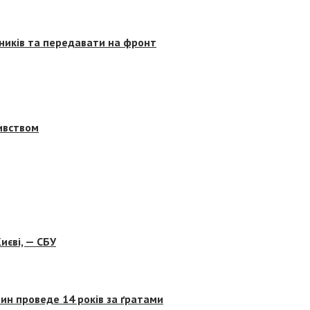
сників та передавати на фронт
бивством
иєві, — СБУ
ин проведе 14 років за ґратами