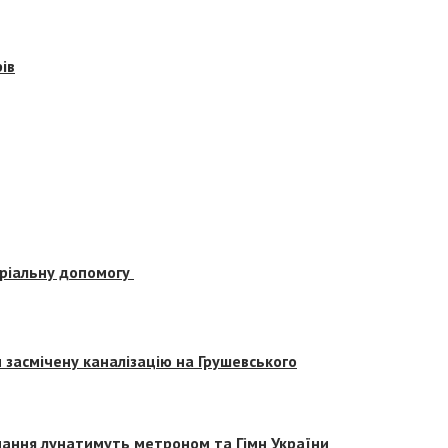
ів
еріальну допомогу
засмічену каналізацію на Грушевського
вчання лунатимуть метроном та Гімн України