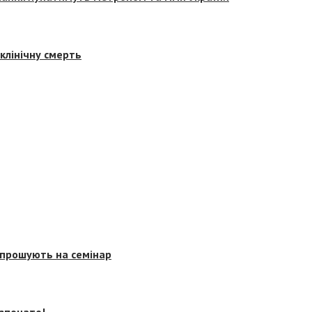
клінічну смерть
запрошують на семінар
озпочато!