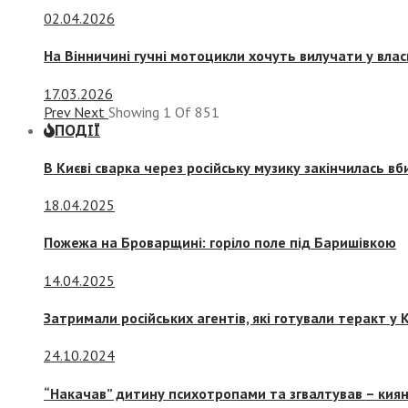
02.04.2026
На Вінничині гучні мотоцикли хочуть вилучати у вла
17.03.2026
Prev
Next
Showing
1
Of
851
ПОДІЇ
В Києві сварка через російську музику закінчилась в
18.04.2025
Пожежа на Броварщині: горіло поле під Баришівкою
14.04.2025
Затримали російських агентів, які готували теракт у К
24.10.2024
“Накачав” дитину психотропами та згвалтував – киян