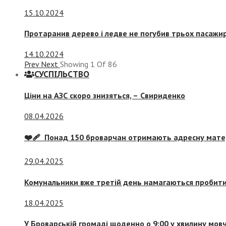
15.10.2024
Протаранив дерево і ледве не погубив трьох пасажир
14.10.2024
Prev
Next
Showing
1
Of
86
СУСПIЛЬСТВО
Ціни на АЗС скоро знизяться, –
Свириденко
08.04.2026
❤️‍🩹 Понад 150 броварчан отримають адресну мат
29.04.2025
Комунальники вже третій день намагаються пробити 
18.04.2025
У Броварській громаді щоденно о 9:00 у хвилину мо