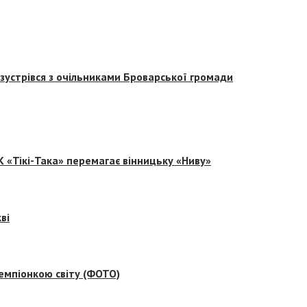
зустрівся з очільниками Броварської громади
 «Тікі-Така» перемагає вінницьку «Ниву»
ві
емпіонкою світу (ФОТО)