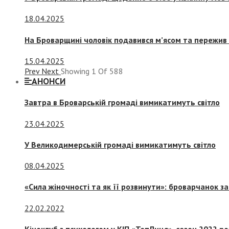
18.04.2025
На Броварщині чоловік подавився м’ясом та пережив 
15.04.2025
Prev
Next
Showing
1
Of
588
АНОНСИ
Завтра в Броварській громаді вимикатимуть світло
23.04.2025
У Великодимерській громаді вимикатимуть світло
08.04.2025
«Сила жіночності та як її розвинути»: броварчанок 
22.02.2022
Кіноклуб з психологом у КІП «ТепЛиця», сезон 2022 р