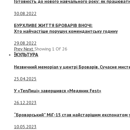
Готовність до нового навчального року: як працювати
30.08.2022
БУРХЛИВЕ ЖИТТЯ БРОВАРІВ ВНОЧІ:
Хто найчастіше порушує комендантську годину
29.08.2022
Prev
Next
Showing
1
Of
26
КУЛЬТУРА
Незвичний меморіал у центрі Броварів. Сучасне мис
25.04.2025
У «ТепЛиці» завершився «Медяник Fest»
26.12.2023
“Броварський” МіГ-15 став найстарішим експонатом у
10.05.2023