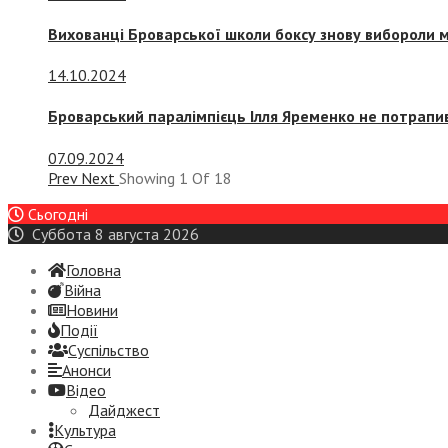
Вихованці Броварської школи боксу знову вибороли 
14.10.2024
Броварський паралімпієць Ілля Яременко не потрапив
07.09.2024
Prev
Next
Showing
1
Of
18
Сьогодні
Суббота 8 августа 2026
Головна
Війна
Новини
Події
Суспiльство
Анонси
Відео
Дайджест
Культура