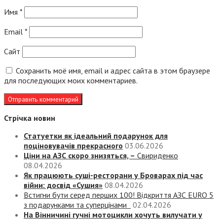
Имя
*
Email
*
Сайт
Сохранить моё имя, email и адрес сайта в этом браузере
для последующих моих комментариев.
Стрічка новин
Статуетки як ідеальний подарунок для
поціновувачів прекрасного
03.06.2026
Ціни на АЗС скоро знизяться, –
Свириденко
08.04.2026
Як працюють суші-ресторани у Броварах під час
війни: досвід «Сушия»
08.04.2026
Встигни бути серед перших 100! Відкриття АЗС EURO 5
з подарунками та суперцінами
02.04.2026
На Вінничині гучні мотоцикли хочуть вилучати у