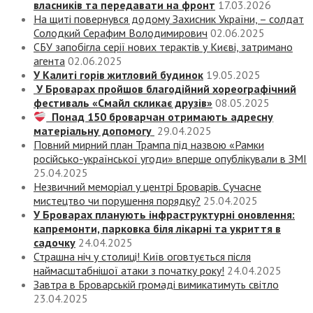
власників та передавати на фронт
17.03.2026
На щиті повернувся додому Захисник України, – солдат
Солодкий Серафим Володимирович
02.06.2025
СБУ запобігла серії нових терактів у Києві, затримано
агента
02.06.2025
У Калиті горів житловий будинок
19.05.2025
У Броварах пройшов благодійний хореографічний
фестиваль «Смайл скликає друзів»
08.05.2025
Понад 150 броварчан отримають адресну
матеріальну допомогу
29.04.2025
Повний мирний план Трампа під назвою «‎Рамки
російсько-української угоди» вперше опублікували в ЗМІ
25.04.2025
Незвичний меморіал у центрі Броварів. Сучасне
мистецтво чи порушення порядку?
25.04.2025
У Броварах планують інфраструктурні оновлення:
капремонти, парковка біля лікарні та укриття в
садочку
24.04.2025
Страшна ніч у столиці! Київ оговтується після
наймасштабнішої атаки з початку року!
24.04.2025
Завтра в Броварській громаді вимикатимуть світло
23.04.2025