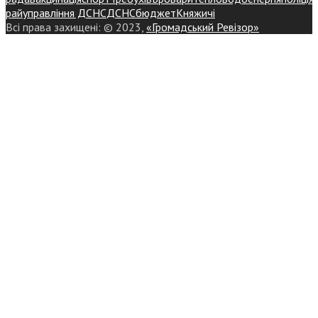
райуправління ДСНС
ДСНС
бюджет
Княжичі
Всі права захищені: © 2023,
«Громадський Ревізор»