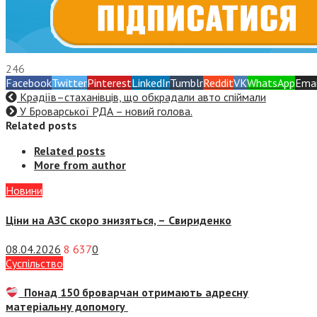
246
Facebook
Twitter
Pinterest
LinkedIn
Tumblr
Reddit
VK
WhatsApp
Emai
Крадіїв–стаханівців, що обкрадали авто спіймали
У Броварської РДА – новий голова.
Related posts
Related posts
More from author
Новини
Ціни на АЗС скоро знизяться, –
Свириденко
08.04.2026
8 637
0
Суспiльство
Понад 150 броварчан отримають адресну
матеріальну допомогу