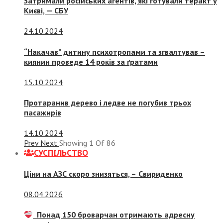
Затримали російських агентів, які готували теракт у
Києві, — СБУ
24.10.2024
“Накачав” дитину психотропами та згвалтував –
киянин проведе 14 років за ґратами
15.10.2024
Протаранив дерево і ледве не погубив трьох
пасажирів
14.10.2024
Prev
Next
Showing
1
Of
86
СУСПIЛЬСТВО
Ціни на АЗС скоро знизяться, –
Свириденко
08.04.2026
Понад 150 броварчан отримають адресну