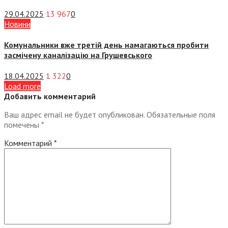
29.04.2025
13 967
0
Новини
Комунальники вже третій день намагаються пробити
засмічену каналізацію на Грушевського
18.04.2025
1 322
0
Load more
Добавить комментарий
Ваш адрес email не будет опубликован.
Обязательные поля
помечены
*
Комментарий
*