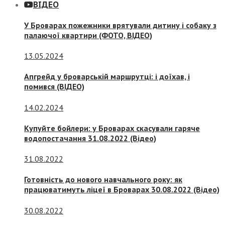
ВІДЕО
У Броварах пожежники врятували дитину і собаку з
палаючої квартири (ФОТО, ВІДЕО)
13.05.2024
Апгрейд у броварській маршрутці: і доїхав, і
помився (ВІДЕО)
14.02.2024
Купуйте бойлери: у Броварах скасували гаряче
водопостачання 31.08.2022 (Відео)
31.08.2022
Готовність до нового навчального року: як
працюватимуть ліцеї в Броварах 30.08.2022 (Відео)
30.08.2022