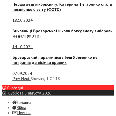
Перша леді кікбоксингу: Катерина Титаренко стала
чемпіонкою світу (ФОТО)
18.10.2024
Вихованці Броварської школи боксу знову вибороли
медалі (ФОТО)
14.10.2024
Броварський паралімпієць Ілля Яременко не
потрапив до вісімки кращих
07.09.2024
Prev
Next
Showing
1
Of
18
Сьогодні
Суббота 8 августа 2026
Головна
Війна
Новини