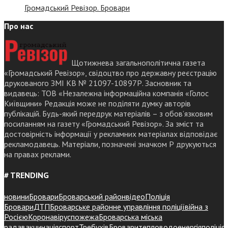
Громадський Ревізор. Бровари
Про нас
Щотижнева загальнополітична газета
«Громадський Ревізор», свідоцтво про державну реєстрацію
друкованого ЗМІ КВ № 21097-10897Р. Засновник та
видавець: ТОВ «Незалежна інформаційна компанія «Голос
Київщини» Редакція може не поділяти думку авторів
публікацій. Будь-який передрук матеріалів – з обов’язковим
посиланням на газету «Громадський Ревізор». За зміст та
достовірність інформації у рекламних матеріалах відповідає
рекламодавець. Матеріали, позначені значком Р друкуються
на правах реклами.
# TRENDING
новини
Бровари
Броварський район
відео
Поліція
Бровари
ДТП
Броварське районне управління поліції
війна з
Росією
Коронавірус
пожежа
Броварська міська
рада
вакцинація
спорт
Требухів
Броваритепловодоенергія
поліція