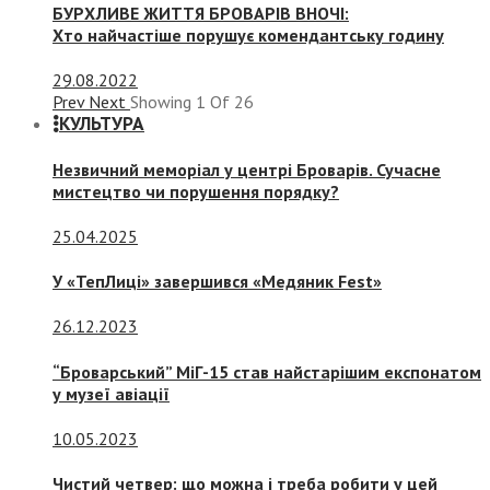
БУРХЛИВЕ ЖИТТЯ БРОВАРІВ ВНОЧІ:
Хто найчастіше порушує комендантську годину
29.08.2022
Prev
Next
Showing
1
Of
26
КУЛЬТУРА
Незвичний меморіал у центрі Броварів. Сучасне
мистецтво чи порушення порядку?
25.04.2025
У «ТепЛиці» завершився «Медяник Fest»
26.12.2023
“Броварський” МіГ-15 став найстарішим експонатом
у музеї авіації
10.05.2023
Чистий четвер: що можна і треба робити у цей