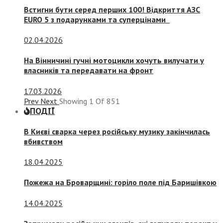
Встигни бути серед перших 100! Відкриття АЗС
EURO 5 з подарунками та суперцінами
02.04.2026
На Вінничині гучні мотоцикли хочуть вилучати у
власників та передавати на фронт
17.03.2026
Prev
Next
Showing
1
Of
851
ПОДІЇ
В Києві сварка через російську музику закінчилась
вбивством
18.04.2025
Пожежа на Броварщині: горіло поле під Баришівкою
14.04.2025