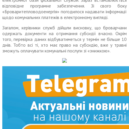
електронної бази фіскальної служби. Зараз встановлюється
відповідне програмне забезпечення. Зі свого боку
«Броваритепловодоенергія» погодилося надавати інформації
щодо комунальних платежів в електронному вигляді.
Загалом, керівники служб дійшли висновку, що броварчани
одержать документи на отримання субсидії вчасно. Окрім
того, перевірка даних відбуватиметься у термін не більше 10
днів. Тобто всі ті, хто має право на субсидію, вже у травні
зможуть оплачувати комунальні послуги зі «знижкою».