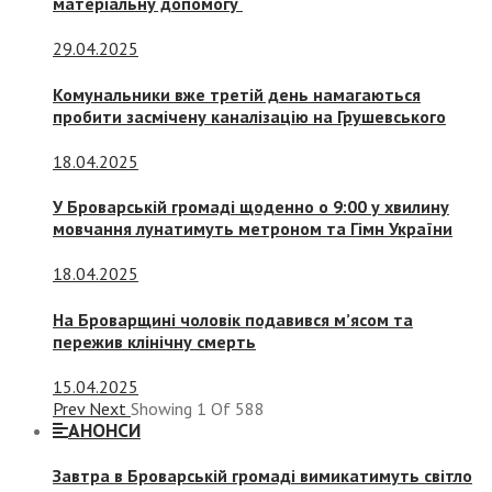
матеріальну допомогу
29.04.2025
Комунальники вже третій день намагаються
пробити засмічену каналізацію на Грушевського
18.04.2025
У Броварській громаді щоденно о 9:00 у хвилину
мовчання лунатимуть метроном та Гімн України
18.04.2025
На Броварщині чоловік подавився м’ясом та
пережив клінічну смерть
15.04.2025
Prev
Next
Showing
1
Of
588
АНОНСИ
Завтра в Броварській громаді вимикатимуть світло