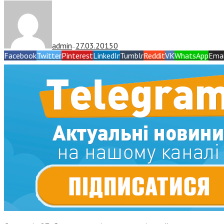
admin
27.03.2015
0
—
Facebook
Twitter
Pinterest
LinkedIn
Tumblr
Reddit
VK
WhatsApp
Emai