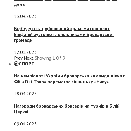
день
13.04.2023
Відбудують зруйнований храм: митрополит
Епіфаній зустрівся з очільниками Броварської
громади
12.01.2023
Prev
Next
Showing
1
Of
9
СПОРТ
На чемпіонаті України броварська команда дівчат
ФК «Тікі-Така» перемагає вінницьку «Ниву»
18.04.2025
Нагороди броварських боксерів на турнір в Білій
Церкві
09.04.2025