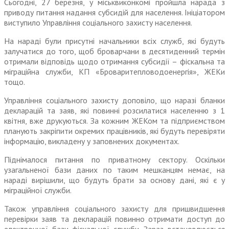
Сьогодні, 27 березня, у міськвиконкомі пройшла нарада з
приводу питання надання субсидій для населення. Ініціатором
виступило Управління соціального захисту населення.
На нараді були присутні начальники всіх служб, які будуть
залучатися до того, щоб броварчани в десятиденний термін
отримали відповідь щодо отримання субсидії – фіскальна та
міграційна служби, КП «Броваритепловодоенергія», ЖЕКи
тощо.
Управління соціального захисту доповіло, що наразі бланки
декларацій та заяв, які повинні розсилатися населенню з 1
квітня, вже друкуються. За кожним ЖЕКом та підприємством
планують закріпити окремих працівників, які будуть перевіряти
інформацію, викладену у заповнених документах.
Піднімалося питання по приватному сектору. Оскільки
узагальненої бази даних по таким мешканцям немає, на
нараді вирішили, що будуть брати за основу дані, які є у
міграційної служби.
Також управління соціального захисту для пришвидшення
перевірки заяв та декларацій повинно отримати доступ до