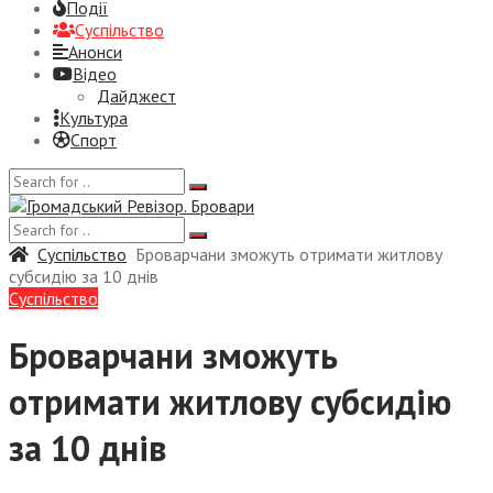
Події
Суспiльство
Анонси
Відео
Дайджест
Культура
Спорт
Суспiльство
Броварчани зможуть отримати житлову
субсидію за 10 днів
Суспiльство
Броварчани зможуть
отримати житлову субсидію
за 10 днів