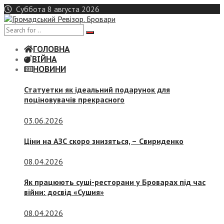
Skip
Суббота 8 августа 2026
to
content
ГОЛОВНА
ВІЙНА
НОВИНИ
Статуетки як ідеальний подарунок для
поціновувачів прекрасного
03.06.2026
Ціни на АЗС скоро знизяться, –
Свириденко
08.04.2026
Як працюють суші-ресторани у Броварах під час
війни: досвід «Сушия»
08.04.2026