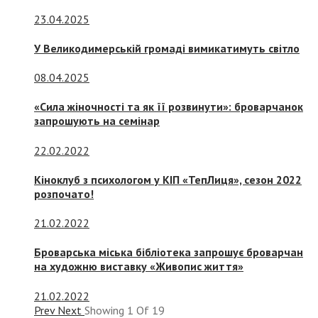
23.04.2025
У Великодимерській громаді вимикатимуть світло
08.04.2025
«Сила жіночності та як її розвинути»: броварчанок
запрошують на семінар
22.02.2022
Кіноклуб з психологом у КІП «ТепЛиця», сезон 2022
розпочато!
21.02.2022
Броварська міська бібліотека запрошує броварчан
на художню виставку «Живопис життя»
21.02.2022
Prev
Next
Showing
1
Of
19