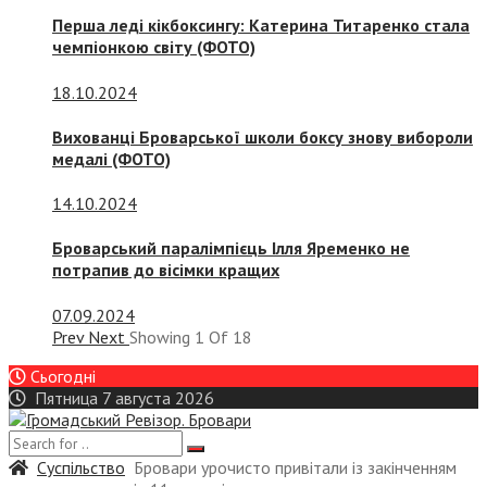
Перша леді кікбоксингу: Катерина Титаренко стала
чемпіонкою світу (ФОТО)
18.10.2024
Вихованці Броварської школи боксу знову вибороли
медалі (ФОТО)
14.10.2024
Броварський паралімпієць Ілля Яременко не
потрапив до вісімки кращих
07.09.2024
Prev
Next
Showing
1
Of
18
Сьогодні
Пятница 7 августа 2026
Суспiльство
Бровари урочисто привітали із закінченням