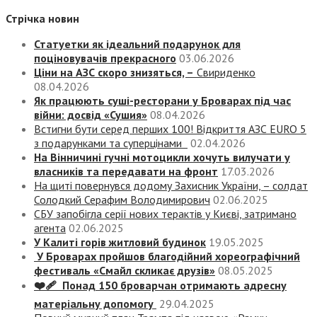
Стрічка новин
Статуетки як ідеальний подарунок для
поціновувачів прекрасного
03.06.2026
Ціни на АЗС скоро знизяться, –
Свириденко
08.04.2026
Як працюють суші-ресторани у Броварах під час
війни: досвід «Сушия»
08.04.2026
Встигни бути серед перших 100! Відкриття АЗС EURO 5
з подарунками та суперцінами
02.04.2026
На Вінничині гучні мотоцикли хочуть вилучати у
власників та передавати на фронт
17.03.2026
На щиті повернувся додому Захисник України, – солдат
Солодкий Серафим Володимирович
02.06.2025
СБУ запобігла серії нових терактів у Києві, затримано
агента
02.06.2025
У Калиті горів житловий будинок
19.05.2025
У Броварах пройшов благодійний хореографічний
фестиваль «Смайл скликає друзів»
08.05.2025
❤️‍🩹 Понад 150 броварчан отримають адресну
матеріальну допомогу
29.04.2025