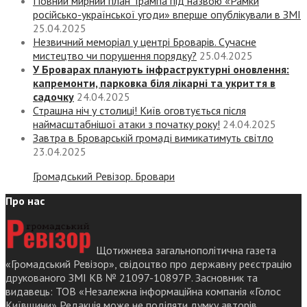
Повний мирний план Трампа під назвою «‎Рамки
російсько-української угоди» вперше опублікували в ЗМІ
25.04.2025
Незвичний меморіал у центрі Броварів. Сучасне
мистецтво чи порушення порядку?
25.04.2025
У Броварах планують інфраструктурні оновлення:
капремонти, парковка біля лікарні та укриття в
садочку
24.04.2025
Страшна ніч у столиці! Київ оговтується після
наймасштабнішої атаки з початку року!
24.04.2025
Завтра в Броварській громаді вимикатимуть світло
23.04.2025
Громадський Ревізор. Бровари
Про нас
Щотижнева загальнополітична газета
«Громадський Ревізор», свідоцтво про державну реєстрацію
друкованого ЗМІ КВ № 21097-10897Р. Засновник та
видавець: ТОВ «Незалежна інформаційна компанія «Голос
Київщини» Редакція може не поділяти думку авторів