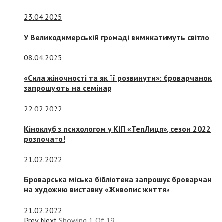
23.04.2025
У Великодимерській громаді вимикатимуть світло
08.04.2025
«Сила жіночності та як її розвинути»: броварчанок
запрошують на семінар
22.02.2022
Кіноклуб з психологом у КІП «ТепЛиця», сезон 2022
розпочато!
21.02.2022
Броварська міська бібліотека запрошує броварчан
на художню виставку «Живопис життя»
21.02.2022
Prev
Next
Showing
1
Of
19