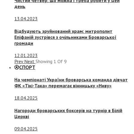
Чистий четвер: що можна і треба робити у цей
день
13.04.2023
Відбудують зруйнований храм: митрополит
Епіфаній зустрівся з очільниками Броварської
громади
12.01.2023
Prev
Next
Showing
1
Of
9
СПОРТ
На чемпіонаті України броварська команда дівчат
ФК «Тікі-Така» перемагає вінницьку «Ниву»
18.04.2025
Нагороди броварських боксерів на турнір в Білій
Церкві
09.04.2025