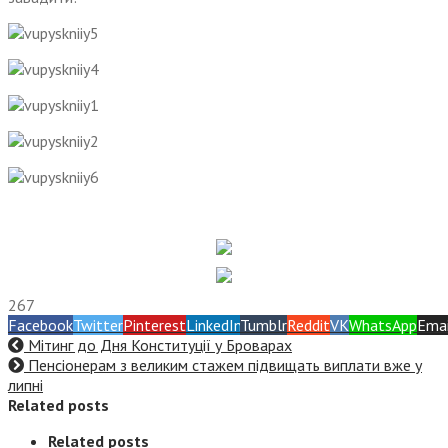
267
Facebook
Twitter
Pinterest
LinkedIn
Tumblr
Reddit
VK
WhatsApp
Emai
Мітинг до Дня Конституції у Броварах
Пенсіонерам з великим стажем підвищать виплати вже у
липні
Related posts
Related posts