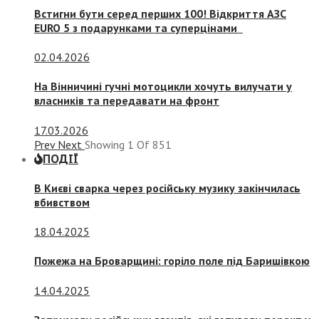
Встигни бути серед перших 100! Відкриття АЗС
EURO 5 з подарунками та суперцінами
02.04.2026
На Вінничині гучні мотоцикли хочуть вилучати у
власників та передавати на фронт
17.03.2026
Prev
Next
Showing
1
Of
851
ПОДІЇ
В Києві сварка через російську музику закінчилась
вбивством
18.04.2025
Пожежа на Броварщині: горіло поле під Баришівкою
14.04.2025