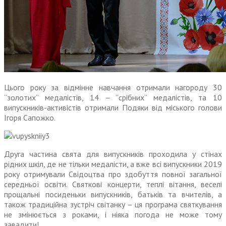
Цього року за відмінне навчання отримали нагороду 30
“золотих” медалістів, 14 – “срібних” медалістів, та 10
випускників-активістів отримали Подяки від міського голови
Ігоря Сапожко.
Друга частина свята для випускників проходила у стінах
рідних шкіл, де не тільки медалісти, а вже всі випускники 2019
року отримували Свідоцтва про здобуття повної загальної
середньої освіти. Святкові концерти, теплі вітання, веселі
прощальні посиденьки випускників, батьків та вчителів, а
також традиційна зустріч світанку – ця програма святкування
не змінюється з роками, і ніяка погода не може тому
завадити!