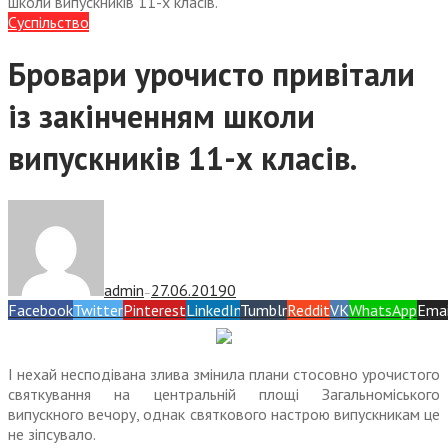
школи випускників 11-х класів.
Суспiльство
Бровари урочисто привітали
із закінченням школи
випускників 11-х класів.
admin
27.06.2019
0
—
Facebook
Twitter
Pinterest
LinkedIn
Tumblr
Reddit
VK
WhatsApp
Emai
І нехай несподівана злива змінила плани стосовно урочистого
святкування на центральній площі Загальноміського
випускного вечору, однак святкового настрою випускникам це
не зіпсувало.