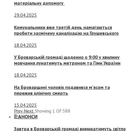
матеріальну допомогу
29.04.2025
Комунальники вже третій день намагаються
пробити засмічену каналізацію на Грушевського
18.04.2025
У Броварській громаді щоденно о 9:00 у хвилину
мовчання лунатимуть метроном та Гімн України
18.04.2025
На Броварщині чоловік подавився м’ясом та
пережив клінічну смерть
15.04.2025
Prev
Next
Showing
1
Of
588
АНОНСИ
Завтра в Броварській громаді вимикатимуть світло