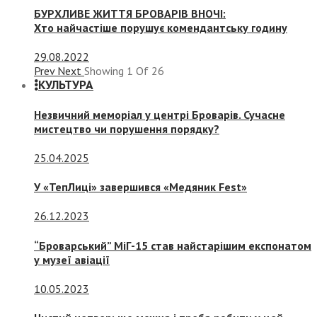
БУРХЛИВЕ ЖИТТЯ БРОВАРІВ ВНОЧІ:
Хто найчастіше порушує комендантську годину
29.08.2022
Prev
Next
Showing
1
Of
26
КУЛЬТУРА
Незвичний меморіал у центрі Броварів. Сучасне
мистецтво чи порушення порядку?
25.04.2025
У «ТепЛиці» завершився «Медяник Fest»
26.12.2023
“Броварський” МіГ-15 став найстарішим експонатом
у музеї авіації
10.05.2023