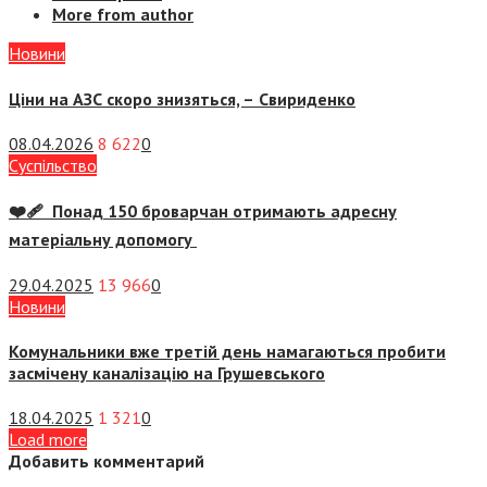
More from author
Новини
Ціни на АЗС скоро знизяться, –
Свириденко
08.04.2026
8 622
0
Суспiльство
❤️‍🩹 Понад 150 броварчан отримають адресну
матеріальну допомогу
29.04.2025
13 966
0
Новини
Комунальники вже третій день намагаються пробити
засмічену каналізацію на Грушевського
18.04.2025
1 321
0
Load more
Добавить комментарий