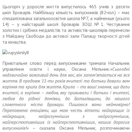
Цьогоріч у доросле життя випустилось 465 учнів з десяти
шкіл Броварів. Найбільшу кількість випускників (82чол.) – має
спеціалізована загальноосвітня школа №7, а найменше (усього
14) – у найстаршій школі Броварів ЗОШ №1. Честування
золотих і срібних медалістів та активістів-школярів перенесли
з Майдану Свободи до актової зали Палацу творчості дітей
та юнацтва.
Привітальне слово перед випускниками тримала Начальник
управління освіти і науки, Оксана Мельник:
«Сьогодні
надзвичайно важливий день для вас, він запам’ятається на все
життя. В продовж 11-ти років вчителі та батьки давали вам
коріння та крила для життя. Крила – то ваші знання, що дали
вчителі, а коріння – любов, яку прививали і батьки і вчителі,
любов до рідної домівки, до Батьківщини, до нашого
славетного міста Бровари. Пишаюся вами неймовірно!
Переповнена емоціями, що маю честь вітати найкращих із
найкращих, найрозумніших з найрозумніших,
найперспективніших із найперспективніших, наших дорогих
випускників!»
– сказала Оксана Мельник, розпочинаючи