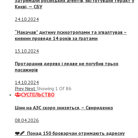
Затримали російських агентів, які готували теракт у
Києві, — СБУ
24.10.2024
“Накачав” дитину психотропами та згвалтував –
киянин проведе 14 років за ґратами
15.10.2024
Протаранив дерево і ледве не погубив трьох
пасажирів
14.10.2024
Prev
Next
Showing
1
Of
86
СУСПIЛЬСТВО
Ціни на АЗС скоро знизяться, –
Свириденко
08.04.2026
❤️‍🩹 Понад 150 броварчан отримають адресну