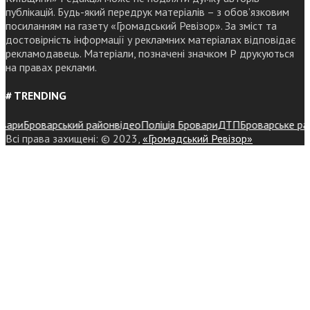
публікацій. Будь-який передрук матеріалів – з обов’язковим
посиланням на газету «Громадський Ревізор». За зміст та
достовірність інформації у рекламних матеріалах відповідає
рекламодавець. Матеріали, позначені значком Р друкуються
на правах реклами.
# TRENDING
и
Броварський район
відео
Поліція Бровари
ДТП
Броварське районне
Всі права захищені: © 2023,
«Громадський Ревізор»