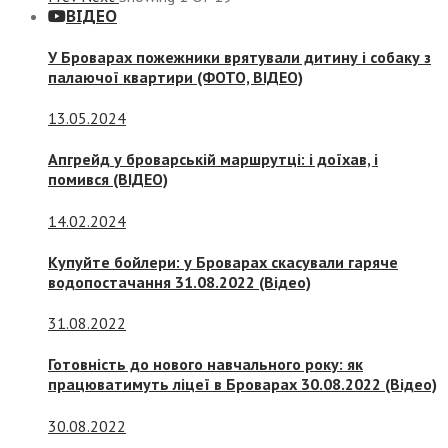
ВІДЕО
У Броварах пожежники врятували дитину і собаку з
палаючої квартири (ФОТО, ВІДЕО)
13.05.2024
Апгрейд у броварській маршрутці: і доїхав, і
помився (ВІДЕО)
14.02.2024
Купуйте бойлери: у Броварах скасували гаряче
водопостачання 31.08.2022 (Відео)
31.08.2022
Готовність до нового навчального року: як
працюватимуть ліцеї в Броварах 30.08.2022 (Відео)
30.08.2022