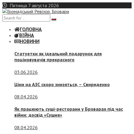
Skip
Пятница 7 августа 2026
to
content
ГОЛОВНА
ВІЙНА
НОВИНИ
Статуетки як ідеальний подарунок для
поціновувачів прекрасного
03.06.2026
Ціни на АЗС скоро знизяться, –
Свириденко
08.04.2026
Як працюють суші-ресторани у Броварах під час
війни: досвід «Сушия»
08.04.2026