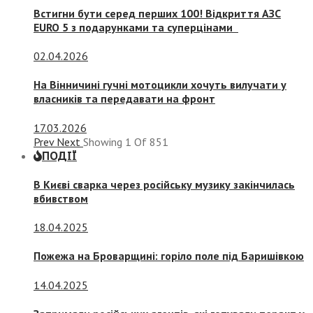
Встигни бути серед перших 100! Відкриття АЗС
EURO 5 з подарунками та суперцінами
02.04.2026
На Вінничині гучні мотоцикли хочуть вилучати у
власників та передавати на фронт
17.03.2026
Prev
Next
Showing
1
Of
851
ПОДІЇ
В Києві сварка через російську музику закінчилась
вбивством
18.04.2025
Пожежа на Броварщині: горіло поле під Баришівкою
14.04.2025