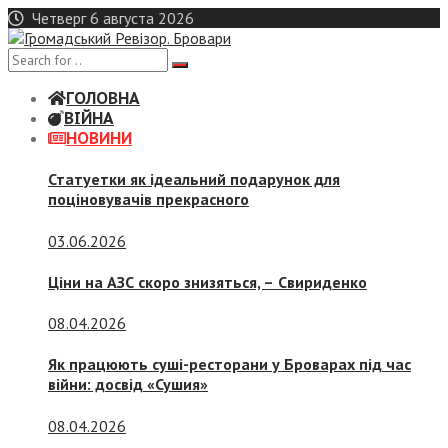
Skip
Четверг 6 августа 2026
to
content
ГОЛОВНА
ВІЙНА
НОВИНИ
Статуетки як ідеальний подарунок для
поціновувачів прекрасного
03.06.2026
Ціни на АЗС скоро знизяться, –
Свириденко
08.04.2026
Як працюють суші-ресторани у Броварах під час
війни: досвід «Сушия»
08.04.2026