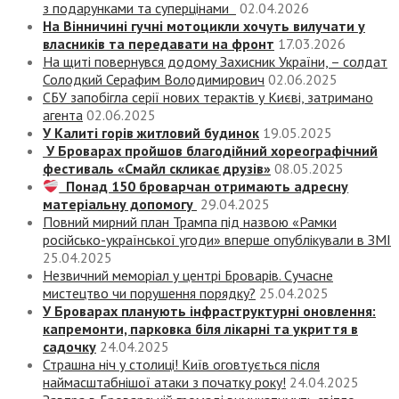
з подарунками та суперцінами
02.04.2026
На Вінничині гучні мотоцикли хочуть вилучати у
власників та передавати на фронт
17.03.2026
На щиті повернувся додому Захисник України, – солдат
Солодкий Серафим Володимирович
02.06.2025
СБУ запобігла серії нових терактів у Києві, затримано
агента
02.06.2025
У Калиті горів житловий будинок
19.05.2025
У Броварах пройшов благодійний хореографічний
фестиваль «Смайл скликає друзів»
08.05.2025
Понад 150 броварчан отримають адресну
матеріальну допомогу
29.04.2025
Повний мирний план Трампа під назвою «‎Рамки
російсько-української угоди» вперше опублікували в ЗМІ
25.04.2025
Незвичний меморіал у центрі Броварів. Сучасне
мистецтво чи порушення порядку?
25.04.2025
У Броварах планують інфраструктурні оновлення:
капремонти, парковка біля лікарні та укриття в
садочку
24.04.2025
Страшна ніч у столиці! Київ оговтується після
наймасштабнішої атаки з початку року!
24.04.2025