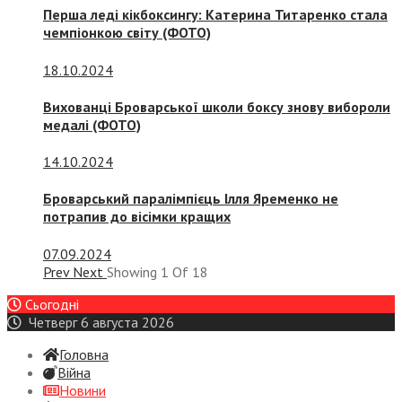
Перша леді кікбоксингу: Катерина Титаренко стала
чемпіонкою світу (ФОТО)
18.10.2024
Вихованці Броварської школи боксу знову вибороли
медалі (ФОТО)
14.10.2024
Броварський паралімпієць Ілля Яременко не
потрапив до вісімки кращих
07.09.2024
Prev
Next
Showing
1
Of
18
Сьогодні
Четверг 6 августа 2026
Головна
Війна
Новини