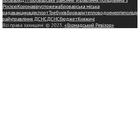
Росією
Коронавірус
пожежа
Броварська міська
рада
вакцинація
спорт
Требухів
Броваритепловодоенергія
поліція
райуправління ДСНС
ДСНС
бюджет
Княжичі
Всі права захищені: © 2023,
«Громадський Ревізор»