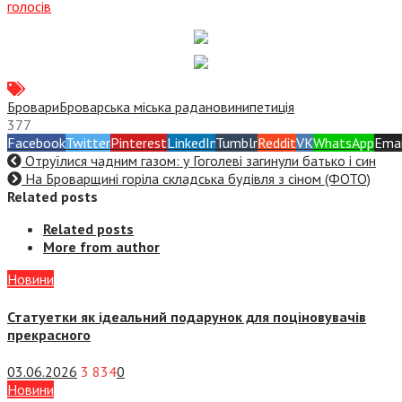
голосів
Бровари
Броварська міська рада
новини
петиція
377
Facebook
Twitter
Pinterest
LinkedIn
Tumblr
Reddit
VK
WhatsApp
Emai
Отруїлися чадним газом: у Гоголеві загинули батько і син
На Броварщині горіла складська будівля з сіном (ФОТО)
Related posts
Related posts
More from author
Новини
Статуетки як ідеальний подарунок для поціновувачів
прекрасного
03.06.2026
3 834
0
Новини