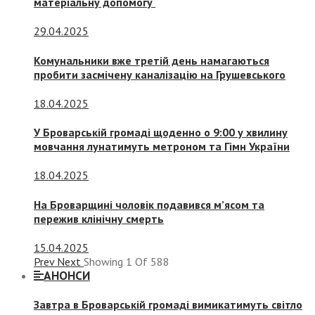
матеріальну допомогу
29.04.2025
Комунальники вже третій день намагаються
пробити засмічену каналізацію на Грушевського
18.04.2025
У Броварській громаді щоденно о 9:00 у хвилину
мовчання лунатимуть метроном та Гімн України
18.04.2025
На Броварщині чоловік подавився м’ясом та
пережив клінічну смерть
15.04.2025
Prev
Next
Showing
1
Of
588
АНОНСИ
Завтра в Броварській громаді вимикатимуть світло