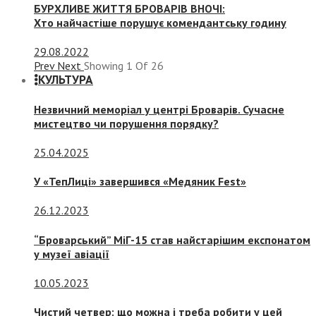
БУРХЛИВЕ ЖИТТЯ БРОВАРІВ ВНОЧІ:
Хто найчастіше порушує комендантську годину
29.08.2022
Prev
Next
Showing
1
Of
26
КУЛЬТУРА
Незвичний меморіал у центрі Броварів. Сучасне
мистецтво чи порушення порядку?
25.04.2025
У «ТепЛиці» завершився «Медяник Fest»
26.12.2023
“Броварський” МіГ-15 став найстарішим експонатом
у музеї авіації
10.05.2023
Чистий четвер: що можна і треба робити у цей