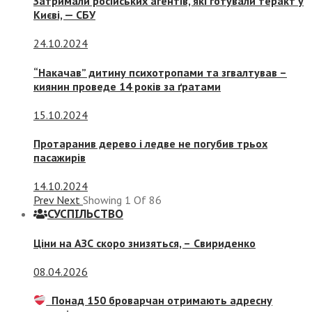
Затримали російських агентів, які готували теракт у
Києві, — СБУ
24.10.2024
“Накачав” дитину психотропами та згвалтував –
киянин проведе 14 років за ґратами
15.10.2024
Протаранив дерево і ледве не погубив трьох
пасажирів
14.10.2024
Prev
Next
Showing
1
Of
86
СУСПIЛЬСТВО
Ціни на АЗС скоро знизяться, –
Свириденко
08.04.2026
Понад 150 броварчан отримають адресну