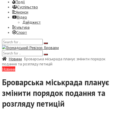
Події
Суспiльство
Анонси
Відео
Дайджест
Культура
Спорт
Новини
Броварська міськрада планує змінити порядок
подання та розгляду петицій
Новини
Броварська міськрада планує
змінити порядок подання та
розгляду петицій