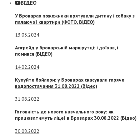
ВІДЕО
У Броварах пожежники врятували дитину і собаку з
палаючої квартири (ФОТО, ВІДЕО)
13.05.2024
Апгрейд у броварській маршрутці: і доїхав, і
помився (ВІДЕО)
14.02.2024
Купуйте бойлери: у Броварах скасували гаряче
водопостачання 31.08.2022 (Відео)
31.08.2022
Готовність до нового навчального року: як
працюватимуть ліцеї в Броварах 30.08.2022 (Відео)
30.08.2022