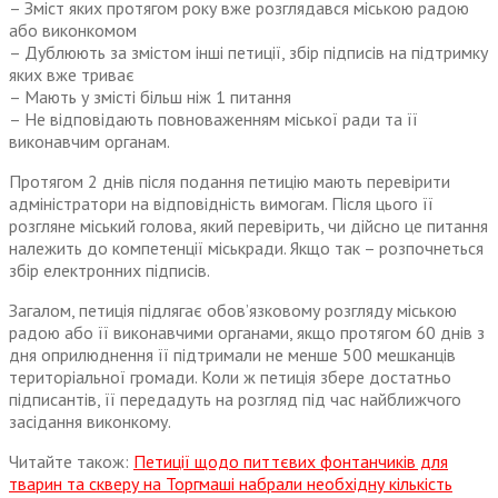
– Зміст яких протягом року вже розглядався міською радою
або виконкомом
– Дублюють за змістом інші петиції, збір підписів на підтримку
яких вже триває
– Мають у змісті більш ніж 1 питання
– Не відповідають повноваженням міської ради та її
виконавчим органам.
Протягом 2 днів після подання петицію мають перевірити
адміністратори на відповідність вимогам. Після цього її
розгляне міський голова, який перевірить, чи дійсно це питання
належить до компетенції міськради. Якщо так – розпочнеться
збір електронних підписів.
Загалом, петиція підлягає обов’язковому розгляду міською
радою або її виконавчими органами, якщо протягом 60 днів з
дня оприлюднення її підтримали не менше 500 мешканців
територіальної громади. Коли ж петиція збере достатньо
підписантів, її передадуть на розгляд під час найближчого
засідання виконкому.
Читайте також:
Петиції щодо питтєвих фонтанчиків для
тварин та скверу на Торгмаші набрали необхідну кількість