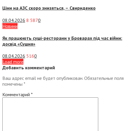
Ціни на АЗС скоро знизяться, –
Свириденко
08.04.2026
8 587
0
Новини
Як працюють суші-ресторани у Броварах під час війни:
досвід «Сушия»
08.04.2026
516
0
Load more
Добавить комментарий
Ваш адрес email не будет опубликован.
Обязательные поля
помечены
*
Комментарий
*