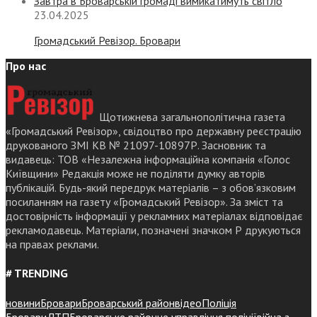
Завтра в Броварській громаді вимикатимуть світло
23.04.2025
Громадський Ревізор. Бровари
Про нас
Щотижнева загальнополітична газета
«Громадський Ревізор», свідоцтво про державну реєстрацію
друкованого ЗМІ КВ № 21097-10897Р. Засновник та
видавець: ТОВ «Незалежна інформаційна компанія «Голос
Київщини» Редакція може не поділяти думку авторів
публікацій. Будь-який передрук матеріалів – з обов’язковим
посиланням на газету «Громадський Ревізор». За зміст та
достовірність інформації у рекламних матеріалах відповідає
рекламодавець. Матеріали, позначені значком Р друкуються
на правах реклами.
# TRENDING
новини
Бровари
Броварський район
відео
Поліція
Бровари
ДТП
Броварське районне управління поліції
війна з