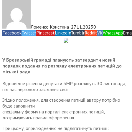
Ломенко Кристина
27.11.2023
0
—
Facebook
Twitter
Pinterest
LinkedIn
Tumblr
Reddit
VK
WhatsApp
Emai
У Броварській громаді планують затвердити новий
порядок подання та розгляду електронних петицій до
міської ради
Відповідне рішення депутати БМР розглянуть 30 листопада,
під час чергового засідання сесії.
Згідно положення, для створення петиції автору потрібно
буде заповнити
спеціальну форму на порталі електронних петицій,
дотримуючись правил оформлення.
При цьому, оприлюдненню не підлягатимуть петиції: