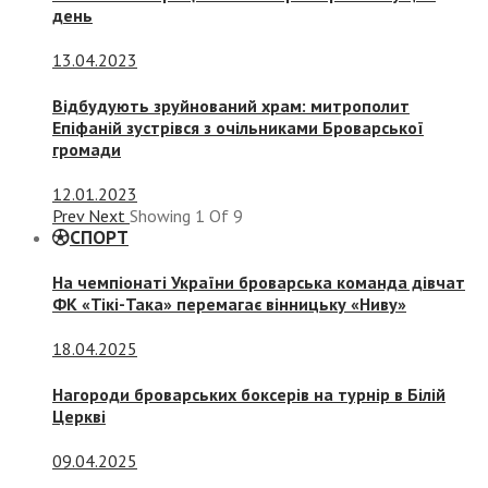
день
13.04.2023
Відбудують зруйнований храм: митрополит
Епіфаній зустрівся з очільниками Броварської
громади
12.01.2023
Prev
Next
Showing
1
Of
9
СПОРТ
На чемпіонаті України броварська команда дівчат
ФК «Тікі-Така» перемагає вінницьку «Ниву»
18.04.2025
Нагороди броварських боксерів на турнір в Білій
Церкві
09.04.2025