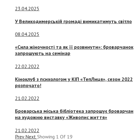
23.04.2025
У Великодимерській громаді вимикатимуть світло
08.04.2025
«Сила жіночності та як її розвинути»: броварчанок
запрошують на семінар
22.02.2022
Кіноклуб з психологом у КІП «ТепЛиця», сезон 2022
розпочато!
21.02.2022
Броварська міська бібліотека запрошує броварчан
на художню виставку «Живопис життя»
21.02.2022
Prev
Next
Showing
1
Of
19