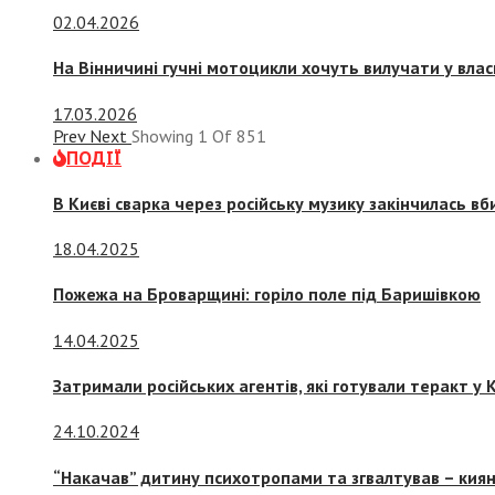
02.04.2026
На Вінничині гучні мотоцикли хочуть вилучати у вла
17.03.2026
Prev
Next
Showing
1
Of
851
ПОДІЇ
В Києві сварка через російську музику закінчилась в
18.04.2025
Пожежа на Броварщині: горіло поле під Баришівкою
14.04.2025
Затримали російських агентів, які готували теракт у К
24.10.2024
“Накачав” дитину психотропами та згвалтував – киян