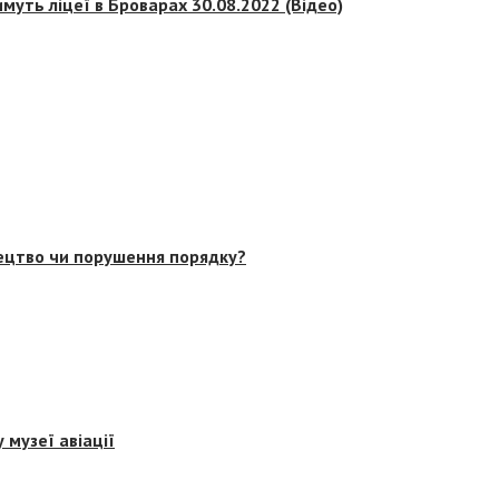
муть ліцеї в Броварах 30.08.2022 (Відео)
тецтво чи порушення порядку?
 музеї авіації