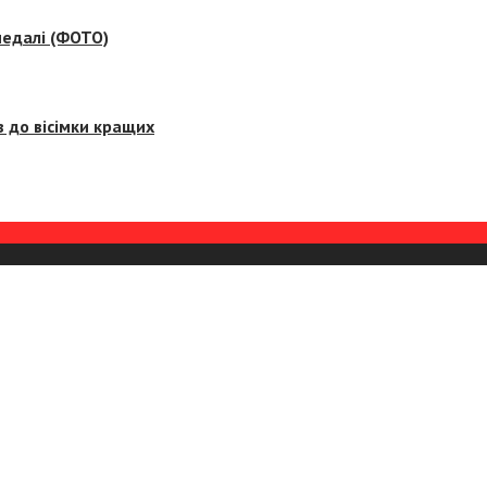
медалі (ФОТО)
 до вісімки кращих