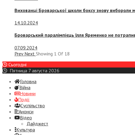
Вихованці Броварської школи боксу знову вибороли 
14.10.2024
Броварський паралімпієць Ілля Яременко не потрапив
07.09.2024
Prev
Next
Showing
1
Of
18
Сьогодні
Пятница 7 августа 2026
Головна
Війна
Новини
Події
Суспiльство
Анонси
Відео
Дайджест
Культура