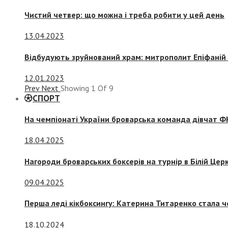
Чистий четвер: що можна і треба робити у цей день
13.04.2023
Відбудують зруйнований храм: митрополит Епіфаній 
12.01.2023
Prev
Next
Showing
1
Of
9
СПОРТ
На чемпіонаті України броварська команда дівчат ФК
18.04.2025
Нагороди броварських боксерів на турнір в Білій Церк
09.04.2025
Перша леді кікбоксингу: Катерина Титаренко стала ч
18.10.2024