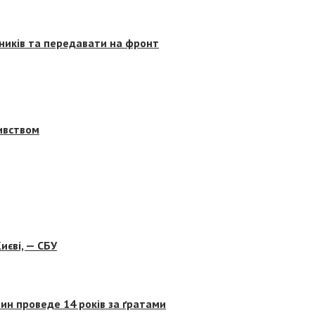
сників та передавати на фронт
бивством
иєві, — СБУ
ин проведе 14 років за ґратами