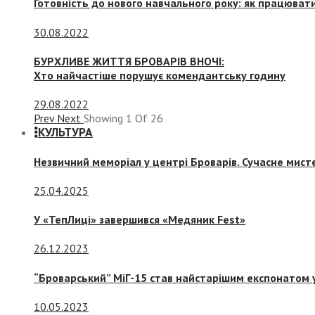
Готовність до нового навчального року: як працювати
30.08.2022
БУРХЛИВЕ ЖИТТЯ БРОВАРІВ ВНОЧІ:
Хто найчастіше порушує комендантську годину
29.08.2022
Prev
Next
Showing
1
Of
26
КУЛЬТУРА
Незвичний меморіал у центрі Броварів. Сучасне мис
25.04.2025
У «ТепЛиці» завершився «Медяник Fest»
26.12.2023
“Броварський” МіГ-15 став найстарішим експонатом у
10.05.2023