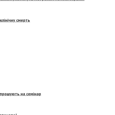
клінічну смерть
запрошують на семінар
озпочато!