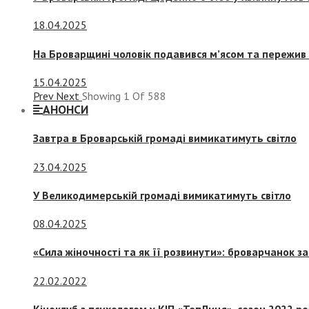
18.04.2025
На Броварщині чоловік подавився м’ясом та пережив 
15.04.2025
Prev
Next
Showing
1
Of
588
АНОНСИ
Завтра в Броварській громаді вимикатимуть світло
23.04.2025
У Великодимерській громаді вимикатимуть світло
08.04.2025
«Сила жіночності та як її розвинути»: броварчанок 
22.02.2022
Кіноклуб з психологом у КІП «ТепЛиця», сезон 2022 р