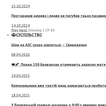
15.10.2024
Протаранив дерево і ледве не погубив трьох пасажир
14.10.2024
Prev
Next
Showing
1
Of
86
СУСПIЛЬСТВО
Ціни на АЗС скоро знизяться, –
Свириденко
08.04.2026
❤️‍🩹 Понад 150 броварчан отримають адресну мат
29.04.2025
Комунальники вже третій день намагаються пробити 
18.04.2025
У Броварській громаді щоденно о 9:00 у хвилину мо