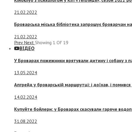
21.02.2022
Броварська міська бібліотека запрошує броварчан 
21.02.2022
Prev
Next
Showing
1
Of
19
ВІДЕО
У Броварах пожежники врятували дитину і собаку з 
13.05.2024
Апгрейд у броварській маршрутці: і доїхав, і помився
14.02.2024
Купуйте бойлери: у Броварах скасували гаряче водоп
31.08.2022