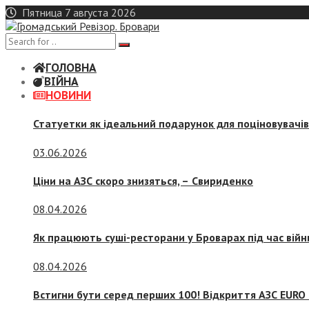
Skip
Пятница 7 августа 2026
to
content
ГОЛОВНА
ВІЙНА
НОВИНИ
Статуетки як ідеальний подарунок для поціновувачі
03.06.2026
Ціни на АЗС скоро знизяться, –
Свириденко
08.04.2026
Як працюють суші-ресторани у Броварах під час війн
08.04.2026
Встигни бути серед перших 100! Відкриття АЗС EURO