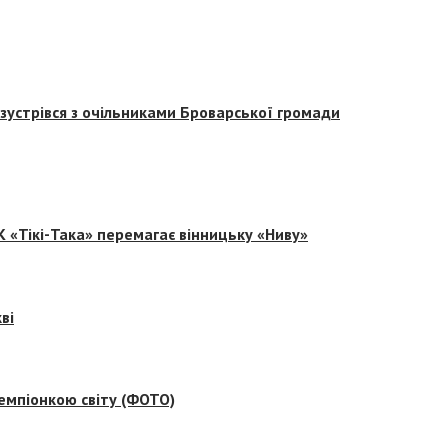
зустрівся з очільниками Броварської громади
 «Тікі-Така» перемагає вінницьку «Ниву»
ві
емпіонкою світу (ФОТО)