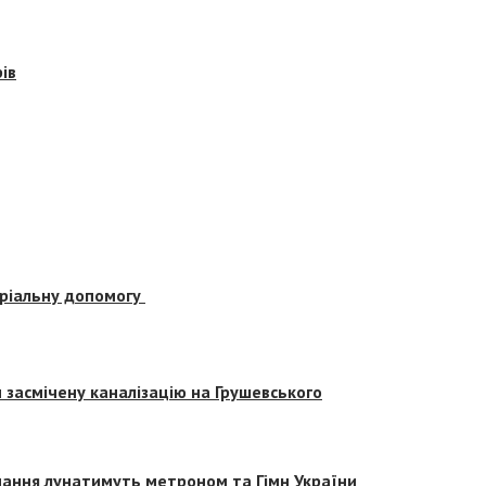
ів
еріальну допомогу
засмічену каналізацію на Грушевського
вчання лунатимуть метроном та Гімн України