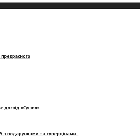
в прекрасного
и: досвід «Сушия»
 5 з подарунками та суперцінами