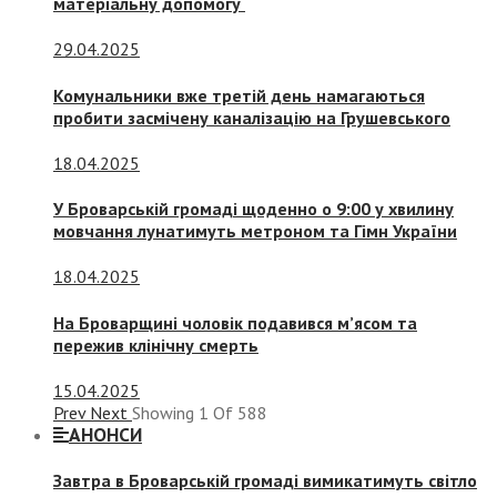
матеріальну допомогу
29.04.2025
Комунальники вже третій день намагаються
пробити засмічену каналізацію на Грушевського
18.04.2025
У Броварській громаді щоденно о 9:00 у хвилину
мовчання лунатимуть метроном та Гімн України
18.04.2025
На Броварщині чоловік подавився м’ясом та
пережив клінічну смерть
15.04.2025
Prev
Next
Showing
1
Of
588
АНОНСИ
Завтра в Броварській громаді вимикатимуть світло