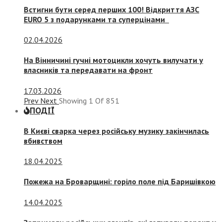
Встигни бути серед перших 100! Відкриття АЗС
EURO 5 з подарунками та суперцінами
02.04.2026
На Вінничині гучні мотоцикли хочуть вилучати у
власників та передавати на фронт
17.03.2026
Prev
Next
Showing
1
Of
851
ПОДІЇ
В Києві сварка через російську музику закінчилась
вбивством
18.04.2025
Пожежа на Броварщині: горіло поле під Баришівкою
14.04.2025