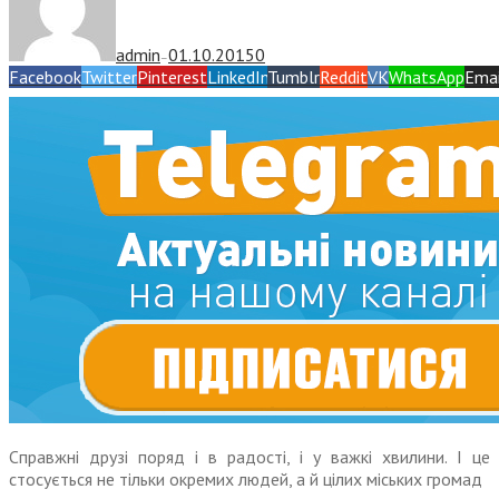
admin
01.10.2015
0
—
Facebook
Twitter
Pinterest
LinkedIn
Tumblr
Reddit
VK
WhatsApp
Emai
Справжні друзі поряд і в радості, і у важкі хвилини. І це
стосується не тільки окремих людей, а й цілих міських громад