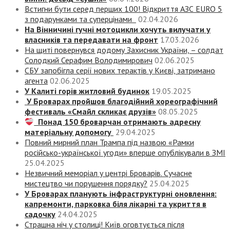
Встигни бути серед перших 100! Відкриття АЗС EURO 5
з подарунками та суперцінами
02.04.2026
На Вінничині гучні мотоцикли хочуть вилучати у
власників та передавати на фронт
17.03.2026
На щиті повернувся додому Захисник України, – солдат
Солодкий Серафим Володимирович
02.06.2025
СБУ запобігла серії нових терактів у Києві, затримано
агента
02.06.2025
У Калиті горів житловий будинок
19.05.2025
У Броварах пройшов благодійний хореографічний
фестиваль «Смайл скликає друзів»
08.05.2025
Понад 150 броварчан отримають адресну
матеріальну допомогу
29.04.2025
Повний мирний план Трампа під назвою «‎Рамки
російсько-української угоди» вперше опублікували в ЗМІ
25.04.2025
Незвичний меморіал у центрі Броварів. Сучасне
мистецтво чи порушення порядку?
25.04.2025
У Броварах планують інфраструктурні оновлення:
капремонти, парковка біля лікарні та укриття в
садочку
24.04.2025
Страшна ніч у столиці! Київ оговтується після