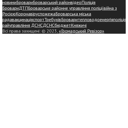
новини
Бровари
Броварський район
відео
Поліція
Бровари
ДТП
Броварське районне управління поліції
війна з
Росією
Коронавірус
пожежа
Броварська міська
рада
вакцинація
спорт
Требухів
Броваритепловодоенергія
поліція
райуправління ДСНС
ДСНС
бюджет
Княжичі
Всі права захищені: © 2023,
«Громадський Ревізор»