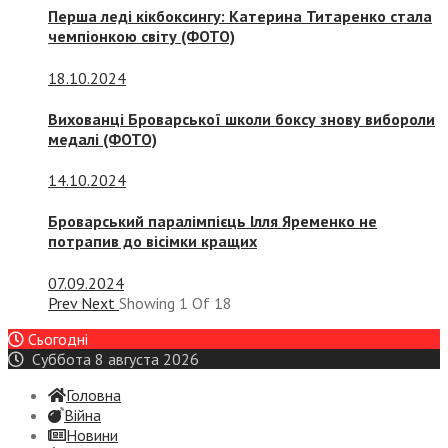
Перша леді кікбоксингу: Катерина Титаренко стала
чемпіонкою світу (ФОТО)
18.10.2024
Вихованці Броварської школи боксу знову вибороли
медалі (ФОТО)
14.10.2024
Броварський паралімпієць Ілля Яременко не
потрапив до вісімки кращих
07.09.2024
Prev
Next
Showing
1
Of
18
Сьогодні
Суббота 8 августа 2026
Головна
Війна
Новини