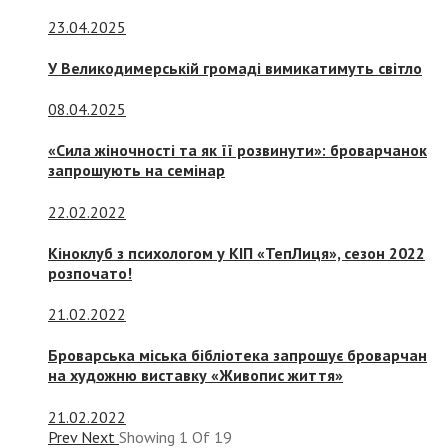
23.04.2025
У Великодимерській громаді вимикатимуть світло
08.04.2025
«Сила жіночності та як її розвинути»: броварчанок
запрошують на семінар
22.02.2022
Кіноклуб з психологом у КІП «ТепЛиця», сезон 2022
розпочато!
21.02.2022
Броварська міська бібліотека запрошує броварчан
на художню виставку «Живопис життя»
21.02.2022
Prev
Next
Showing
1
Of
19