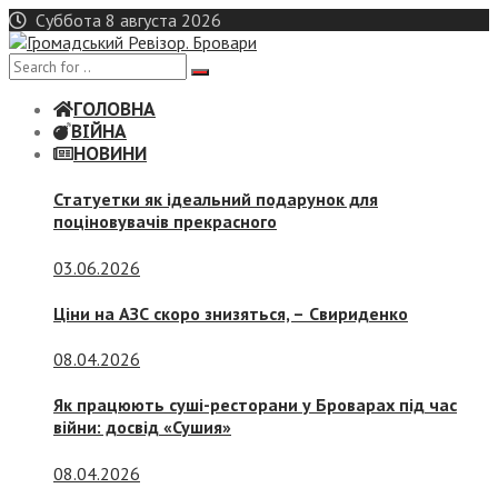
Skip
Суббота 8 августа 2026
to
content
ГОЛОВНА
ВІЙНА
НОВИНИ
Статуетки як ідеальний подарунок для
поціновувачів прекрасного
03.06.2026
Ціни на АЗС скоро знизяться, –
Свириденко
08.04.2026
Як працюють суші-ресторани у Броварах під час
війни: досвід «Сушия»
08.04.2026