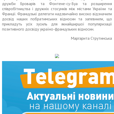
дружби Броварів та Фонтене-су-Буа та розширення
співробітництва і дружніх стосунків між містами України та
Франції. Французькі делегати надзвичайно високо відзначили
досвід наших побратимських відносин та запевнили, що
прикладуть усіх зусиль для якнайширшої популяризації
позитивного досвіду україно-французьких відносин.
Маргарита Струтинська