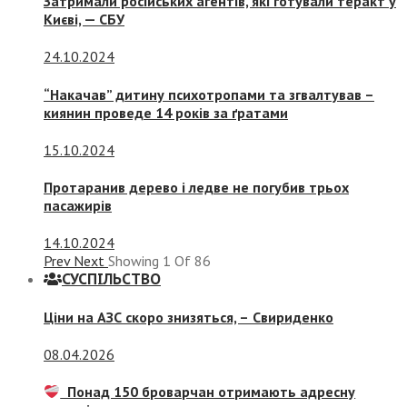
Затримали російських агентів, які готували теракт у
Києві, — СБУ
24.10.2024
“Накачав” дитину психотропами та згвалтував –
киянин проведе 14 років за ґратами
15.10.2024
Протаранив дерево і ледве не погубив трьох
пасажирів
14.10.2024
Prev
Next
Showing
1
Of
86
СУСПIЛЬСТВО
Ціни на АЗС скоро знизяться, –
Свириденко
08.04.2026
Понад 150 броварчан отримають адресну