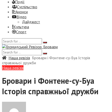
Події
Суспiльство
Анонси
Відео
Дайджест
Культура
Спорт
Наша ревізія
Бровари і Фонтене-су-Буа Історія
справжньої дружби
Наша ревізія
Бровари і Фонтене-су-Буа
Історія справжньої дружби