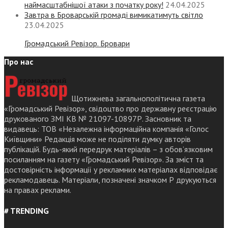
наймасштабнішої атаки з початку року!
24.04.2025
Завтра в Броварській громаді вимикатимуть світло
23.04.2025
Громадський Ревізор. Бровари
Про нас
Щотижнева загальнополітична газета
«Громадський Ревізор», свідоцтво про державну реєстрацію
друкованого ЗМІ КВ № 21097-10897Р. Засновник та
видавець: ТОВ «Незалежна інформаційна компанія «Голос
Київщини» Редакція може не поділяти думку авторів
публікацій. Будь-який передрук матеріалів – з обов’язковим
посиланням на газету «Громадський Ревізор». За зміст та
достовірність інформації у рекламних матеріалах відповідає
рекламодавець. Матеріали, позначені значком Р друкуються
на правах реклами.
# TRENDING