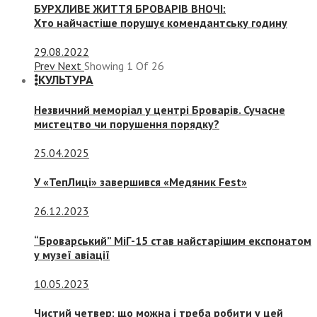
БУРХЛИВЕ ЖИТТЯ БРОВАРІВ ВНОЧІ:
Хто найчастіше порушує комендантську годину
29.08.2022
Prev
Next
Showing
1
Of
26
КУЛЬТУРА
Незвичний меморіал у центрі Броварів. Сучасне
мистецтво чи порушення порядку?
25.04.2025
У «ТепЛиці» завершився «Медяник Fest»
26.12.2023
“Броварський” МіГ-15 став найстарішим експонатом
у музеї авіації
10.05.2023
Чистий четвер: що можна і треба робити у цей