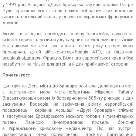
у 1991 році Асоціація «Друзі Броварів», яку нині очолює Патрік
Рулє, протягом усієї історії наших побратимських відносин
вносить посильний вклад у розвиток українсько-французької
дружби.
Активісти асоціації проводять знач­ну благодійну діяльність,
всіляко сприяють розвитку культурних та економічних зв’язків
між нашими містами. Так, у квітні цього року п’ятеро юних
броварчан, дітей військовослужбовців АТО, за ініціативи
асоціації відвідали Францію. Візит до європейської країни був
незабутнім не тільки для дітей, а й для приймаючої сторони.
Почесні гості
Цьогоріч на День міста до Броварів завітала делегація на чолі
з заступником мера міста-побратима Мішелем Табану.
Відсвяткувавши разом із броварчанами 385‑ту річницю з дня
заснування Броварів, на закінчення візиту європейський
посадовець і керівник Асоціації «Друзі Броварів» спільно
з заступником Броварського міського голови з гуманітарних
питань Ларисою Виноградовою провели брифінг
в Українському кризовому медіа-цент­рі. Під час зустрічі
презентували ідею популяризації досвіду багаторічної