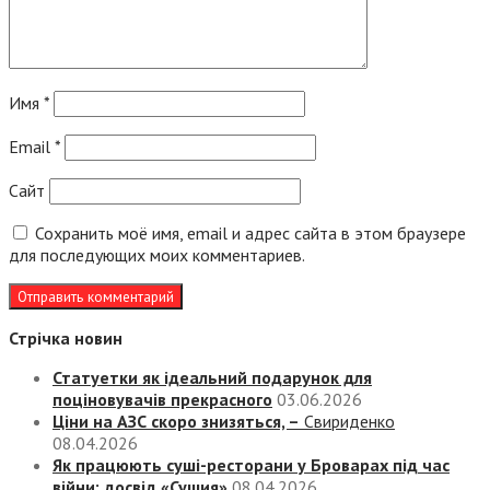
Имя
*
Email
*
Сайт
Сохранить моё имя, email и адрес сайта в этом браузере
для последующих моих комментариев.
Стрічка новин
Статуетки як ідеальний подарунок для
поціновувачів прекрасного
03.06.2026
Ціни на АЗС скоро знизяться, –
Свириденко
08.04.2026
Як працюють суші-ресторани у Броварах під час
війни: досвід «Сушия»
08.04.2026