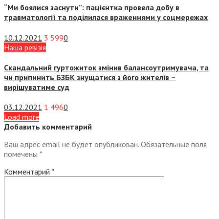
“Ми боялися заснути”: пацієнтка провела добу в
травматології та поділилася враженнями у соцмережах
10.12.2021
3 599
0
Наша ревізія
Скандальний гуртожиток змінив балансоутримувача, та
чи припинить БЗБК знущатися з його жителів –
вирішуватиме суд
03.12.2021
1 496
0
Load more
Добавить комментарий
Ваш адрес email не будет опубликован.
Обязательные поля
помечены
*
Комментарий
*