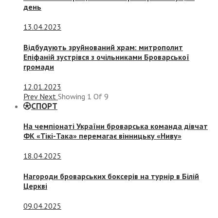
день
13.04.2023
Відбудують зруйнований храм: митрополит
Епіфаній зустрівся з очільниками Броварської
громади
12.01.2023
Prev
Next
Showing
1
Of
9
СПОРТ
На чемпіонаті України броварська команда дівчат
ФК «Тікі-Така» перемагає вінницьку «Ниву»
18.04.2025
Нагороди броварських боксерів на турнір в Білій
Церкві
09.04.2025