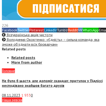
226
Facebook
Twitter
Pinterest
LinkedIn
Tumblr
Reddit
VK
WhatsApp
Emai
Всеукраїнська акція чистоти
Володимир Оксютенко: «Єдність» – сильна команда, яка
зможе об’єднати всіх броварчан»
Related posts
Related posts
More from author
Головне
Не було б щастя, але допоміг скандал: притулок у Підліссі
несподівано знайшов багато друзів
08.11.2023
1 933
0
Наша ревізія