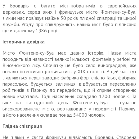
У Броварів є багато міст-побратимів в європейських
державах, серед яких і французьке місто Фонтене-су-Буа,
з яким нас пов’язує майже 30 років плідної співпраці та щирої
дружби. Угоду про співдружність наших міст було підписано
ще в далекому 1986 році.
Історична довідка
Місто Фонтене-су-Буа має давню історію. Назва міста
походить від наявності великої кількості фонтанів у регіоні та
Вінсенського лісу. Спочатку це було село виноградарів, яке
почало інтенсивно розвиватись у XIX столітті. У цей час тут
з’являються перші заводи: фабрика фортепіано Гаво, фабрика
парасольок, будується залізниця, відбувається переселення
робітників з Парижу до передмість, що й сприяє створенню
нових кварталів. Тоді населення складало 1700 чоловік. Та
вже на сьогоднішній день Фонтене-су-Буа – сучасне
високорозвинене місто, розташоване у передмісті Парижу,
а його населення складає понад 54000 чоловік.
Плідна співпраця
Не тільки у свята французи відвіду­ють Бровари. Створена