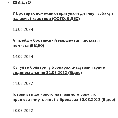
ВІДЕО
У Броварах пожежники врятували дитину і собаку з
палаючої квартири (ФОТО, ВІДЕО)
13.05.2024
Апгрейд у броварській маршрутці: і доїхав, і
помився (ВІДЕО)
14.02.2024
Купуйте бойлери: у Броварах скасували гаряче
водопостачання 31.08.2022 (Відео)
31.08.2022
Готовність до нового навчального року: як
працюватимуть ліцеї в Броварах 30.08.2022 (Відео)
30.08.2022