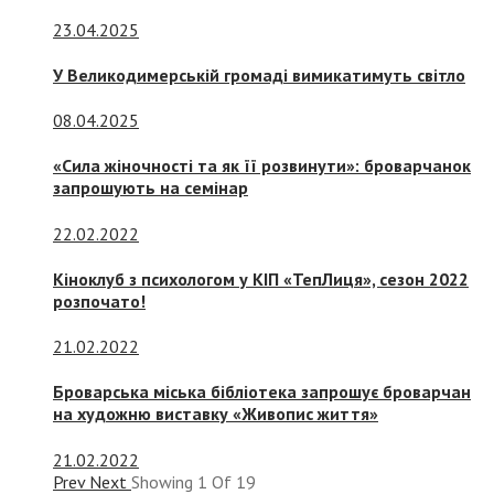
23.04.2025
У Великодимерській громаді вимикатимуть світло
08.04.2025
«Сила жіночності та як її розвинути»: броварчанок
запрошують на семінар
22.02.2022
Кіноклуб з психологом у КІП «ТепЛиця», сезон 2022
розпочато!
21.02.2022
Броварська міська бібліотека запрошує броварчан
на художню виставку «Живопис життя»
21.02.2022
Prev
Next
Showing
1
Of
19