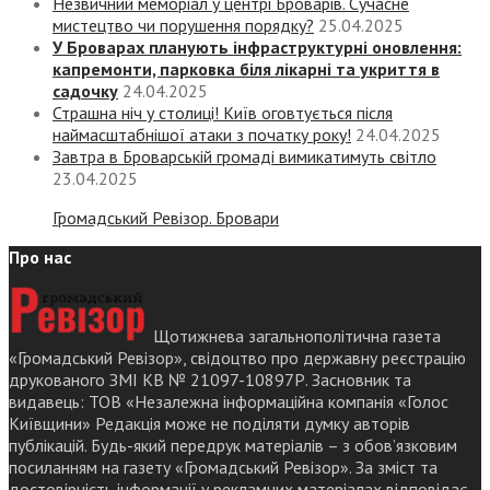
Незвичний меморіал у центрі Броварів. Сучасне
мистецтво чи порушення порядку?
25.04.2025
У Броварах планують інфраструктурні оновлення:
капремонти, парковка біля лікарні та укриття в
садочку
24.04.2025
Страшна ніч у столиці! Київ оговтується після
наймасштабнішої атаки з початку року!
24.04.2025
Завтра в Броварській громаді вимикатимуть світло
23.04.2025
Громадський Ревізор. Бровари
Про нас
Щотижнева загальнополітична газета
«Громадський Ревізор», свідоцтво про державну реєстрацію
друкованого ЗМІ КВ № 21097-10897Р. Засновник та
видавець: ТОВ «Незалежна інформаційна компанія «Голос
Київщини» Редакція може не поділяти думку авторів
публікацій. Будь-який передрук матеріалів – з обов’язковим
посиланням на газету «Громадський Ревізор». За зміст та
достовірність інформації у рекламних матеріалах відповідає