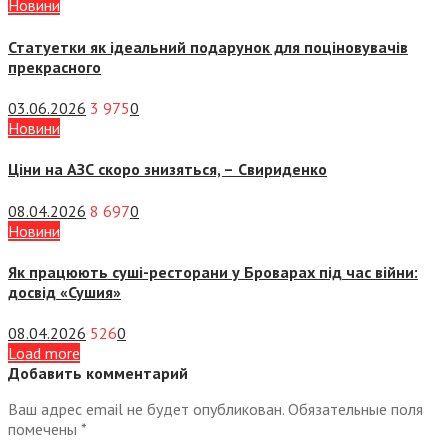
Новини
Статуетки як ідеальний подарунок для поціновувачів
прекрасного
03.06.2026
3 975
0
Новини
Ціни на АЗС скоро знизяться, –
Свириденко
08.04.2026
8 697
0
Новини
Як працюють суші-ресторани у Броварах під час війни:
досвід «Сушия»
08.04.2026
526
0
Load more
Добавить комментарий
Ваш адрес email не будет опубликован.
Обязательные поля
помечены
*