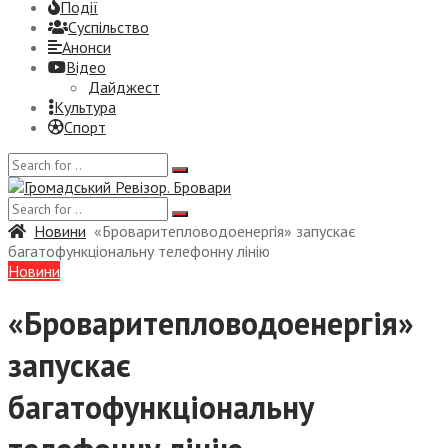
Події
Суспiльство
Анонси
Відео
Дайджест
Культура
Спорт
Новини
«Броваритепловодоенергія» запускає
багатофункціональну телефонну лінію
Новини
«Броваритепловодоенергія»
запускає
багатофункціональну