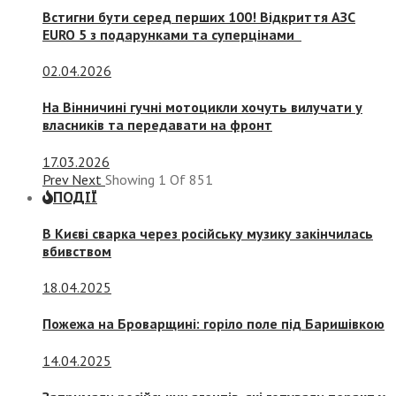
Встигни бути серед перших 100! Відкриття АЗС
EURO 5 з подарунками та суперцінами
02.04.2026
На Вінничині гучні мотоцикли хочуть вилучати у
власників та передавати на фронт
17.03.2026
Prev
Next
Showing
1
Of
851
ПОДІЇ
В Києві сварка через російську музику закінчилась
вбивством
18.04.2025
Пожежа на Броварщині: горіло поле під Баришівкою
14.04.2025