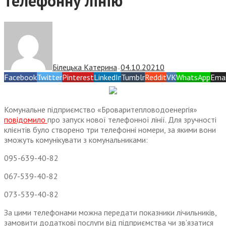
телефонну лінію
Білецька Катерина
04.10.2021
0
—
Facebook
Twitter
Pinterest
LinkedIn
Tumblr
Reddit
VK
WhatsApp
Emai
Комунальне підприємство «Броваритепловодоенергія»
повідомило
про запуск нової телефонної лінії. Для зручності
клієнтів було створено три телефонні номери, за якими вони
зможуть комунікувати з комунальниками:
095-639-40-82
067-539-40-82
073-539-40-82
За цими телефонами можна передати показники лічильників,
замовити додаткові послуги від підприємства чи зв’язатися