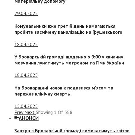
матеріальну допомогу
29.04.2025
Комунальники вже третій день намагаються
пробити засмічену каналізацію на Грушевського
18.04.2025
У Броварській громаді щоденно о 9:00 у хвилину
мовчання лунатимуть метроном та Гімн України
18.04.2025
На Броварщині чоловік подавився м’ясом та
пережив клінічну смерть
15.04.2025
Prev
Next
Showing
1
Of
588
АНОНСИ
Завтра в Броварській громаді вимикатимуть світло