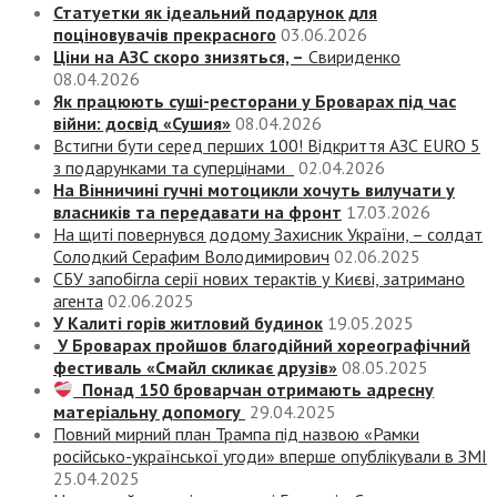
Статуетки як ідеальний подарунок для
поціновувачів прекрасного
03.06.2026
Ціни на АЗС скоро знизяться, –
Свириденко
08.04.2026
Як працюють суші-ресторани у Броварах під час
війни: досвід «Сушия»
08.04.2026
Встигни бути серед перших 100! Відкриття АЗС EURO 5
з подарунками та суперцінами
02.04.2026
На Вінничині гучні мотоцикли хочуть вилучати у
власників та передавати на фронт
17.03.2026
На щиті повернувся додому Захисник України, – солдат
Солодкий Серафим Володимирович
02.06.2025
СБУ запобігла серії нових терактів у Києві, затримано
агента
02.06.2025
У Калиті горів житловий будинок
19.05.2025
У Броварах пройшов благодійний хореографічний
фестиваль «Смайл скликає друзів»
08.05.2025
Понад 150 броварчан отримають адресну
матеріальну допомогу
29.04.2025
Повний мирний план Трампа під назвою «‎Рамки
російсько-української угоди» вперше опублікували в ЗМІ
25.04.2025