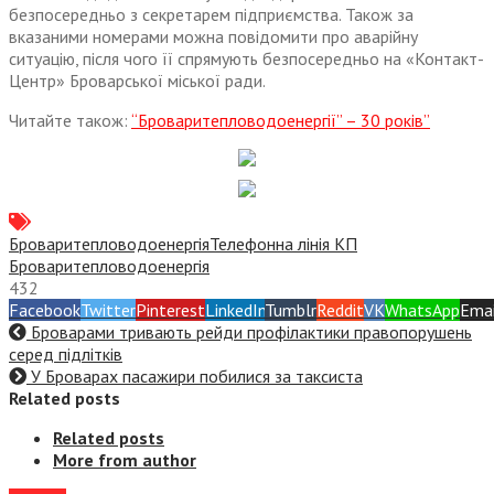
безпосередньо з секретарем підприємства. Також за
вказаними номерами можна повідомити про аварійну
ситуацію, після чого її спрямують безпосередньо на «Контакт-
Центр» Броварської міської ради.
Читайте також:
“Броваритепловодоенергії” – 30 років”
Броваритепловодоенергія
Телефонна лінія КП
Броваритепловодоенергія
432
Facebook
Twitter
Pinterest
LinkedIn
Tumblr
Reddit
VK
WhatsApp
Emai
Броварами тривають рейди профілактики правопорушень
серед підлітків
У Броварах пасажири побилися за таксиста
Related posts
Related posts
More from author