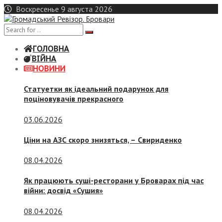
Skip
Воскресенье 9 августа 2026
to
content
ГОЛОВНА
ВІЙНА
НОВИНИ
Статуетки як ідеальний подарунок для
поціновувачів прекрасного
03.06.2026
Ціни на АЗС скоро знизяться, –
Свириденко
08.04.2026
Як працюють суші-ресторани у Броварах під час
війни: досвід «Сушия»
08.04.2026