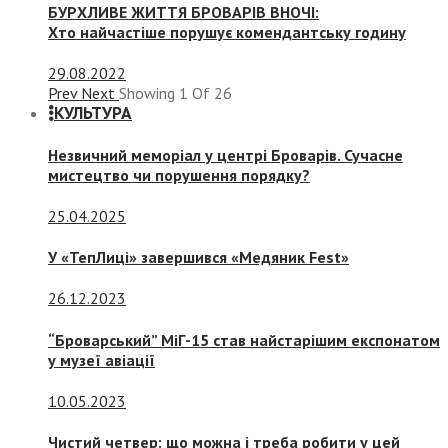
БУРХЛИВЕ ЖИТТЯ БРОВАРІВ ВНОЧІ:
Хто найчастіше порушує комендантську годину
29.08.2022
Prev
Next
Showing
1
Of
26
КУЛЬТУРА
Незвичний меморіал у центрі Броварів. Сучасне
мистецтво чи порушення порядку?
25.04.2025
У «ТепЛиці» завершився «Медяник Fest»
26.12.2023
“Броварський” МіГ-15 став найстарішим експонатом
у музеї авіації
10.05.2023
Чистий четвер: що можна і треба робити у цей