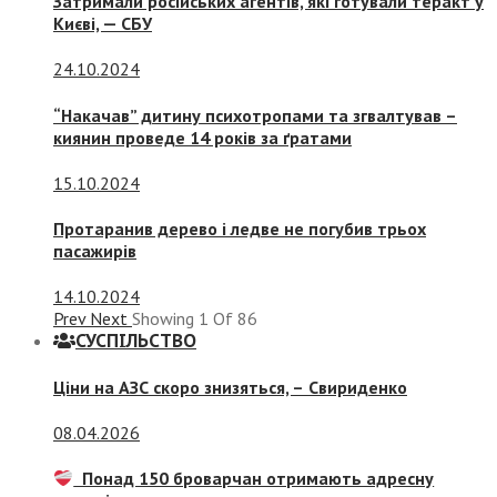
Затримали російських агентів, які готували теракт у
Києві, — СБУ
24.10.2024
“Накачав” дитину психотропами та згвалтував –
киянин проведе 14 років за ґратами
15.10.2024
Протаранив дерево і ледве не погубив трьох
пасажирів
14.10.2024
Prev
Next
Showing
1
Of
86
СУСПIЛЬСТВО
Ціни на АЗС скоро знизяться, –
Свириденко
08.04.2026
Понад 150 броварчан отримають адресну