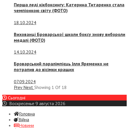
Перша леді кікбоксингу: Катерина Титаренко стала
чемпіонкою світу (ФОТО)
18.10.2024
Вихованці Броварської школи боксу знову вибороли
медалі (ФОТО)
14.10.2024
Броварський паралімпієць Ілля Яременко не
потрапив до вісімки кращих
07.09.2024
Prev
Next
Showing
1
Of
18
Сьогодні
Воскресенье 9 августа 2026
Головна
Війна
Новини