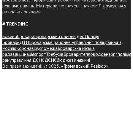
рекламодавець. Матеріали, позначені значком Р друкуються
на правах реклами.
# TRENDING
новини
Бровари
Броварський район
відео
Поліція
Бровари
ДТП
Броварське районне управління поліції
війна з
Росією
Коронавірус
пожежа
Броварська міська
рада
вакцинація
спорт
Требухів
Броваритепловодоенергія
поліція
райуправління ДСНС
ДСНС
бюджет
Княжичі
Всі права захищені: © 2023,
«Громадський Ревізор»