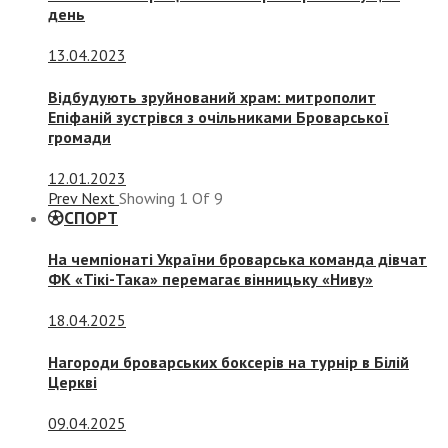
день
13.04.2023
Відбудують зруйнований храм: митрополит
Епіфаній зустрівся з очільниками Броварської
громади
12.01.2023
Prev
Next
Showing
1
Of
9
СПОРТ
На чемпіонаті України броварська команда дівчат
ФК «Тікі-Така» перемагає вінницьку «Ниву»
18.04.2025
Нагороди броварських боксерів на турнір в Білій
Церкві
09.04.2025