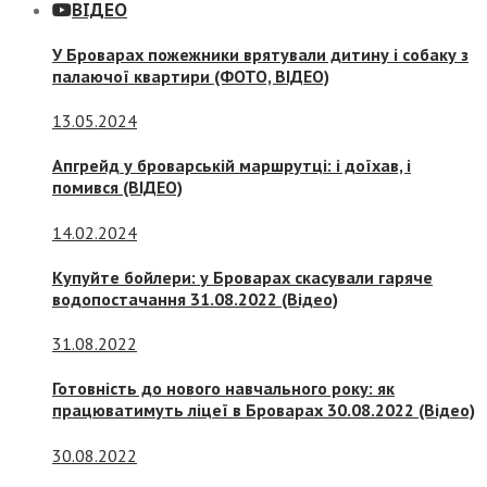
ВІДЕО
У Броварах пожежники врятували дитину і собаку з
палаючої квартири (ФОТО, ВІДЕО)
13.05.2024
Апгрейд у броварській маршрутці: і доїхав, і
помився (ВІДЕО)
14.02.2024
Купуйте бойлери: у Броварах скасували гаряче
водопостачання 31.08.2022 (Відео)
31.08.2022
Готовність до нового навчального року: як
працюватимуть ліцеї в Броварах 30.08.2022 (Відео)
30.08.2022