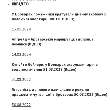
ВІДЕО
У Броварах пожежники врятували дитину і собаку з
палаючої квартири (ФОТО, ВІДЕО)
13.05.2024
Апгрейд у броварській маршрутці: і доїхав, і
помився (ВІДЕО)
14.02.2024
Купуйте бойлери: у Броварах скасували гаряче
водопостачання 31.08.2022 (Відео)
31.08.2022
Готовність до нового навчального року: як
працюватимуть ліцеї в Броварах 30.08.2022 (Відео)
30.08.2022