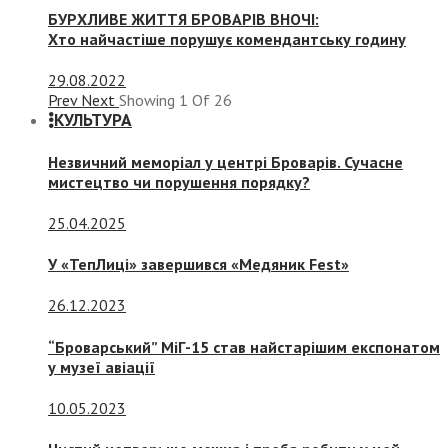
БУРХЛИВЕ ЖИТТЯ БРОВАРІВ ВНОЧІ:
Хто найчастіше порушує комендантську годину
29.08.2022
Prev
Next
Showing
1
Of
26
КУЛЬТУРА
Незвичний меморіал у центрі Броварів. Сучасне
мистецтво чи порушення порядку?
25.04.2025
У «ТепЛиці» завершився «Медяник Fest»
26.12.2023
“Броварський” МіГ-15 став найстарішим експонатом
у музеї авіації
10.05.2023