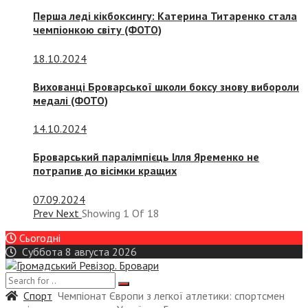
Перша леді кікбоксингу: Катерина Титаренко стала
чемпіонкою світу (ФОТО)
18.10.2024
Вихованці Броварської школи боксу знову вибороли
медалі (ФОТО)
14.10.2024
Броварський паралімпієць Ілля Яременко не
потрапив до вісімки кращих
07.09.2024
Prev
Next
Showing
1
Of
18
Сьогодні
Суббота 8 августа 2026
Спорт
Чемпіонат Європи з легкої атлетики: спортсмен