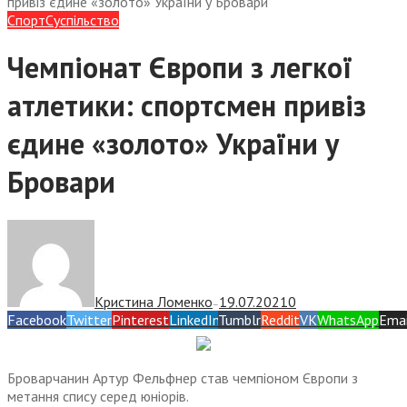
привіз єдине «золото» України у Бровари
Спорт
Суспiльство
Чемпіонат Європи з легкої
атлетики: спортсмен привіз
єдине «золото» України у
Бровари
Кристина Ломенко
19.07.2021
0
—
Facebook
Twitter
Pinterest
LinkedIn
Tumblr
Reddit
VK
WhatsApp
Emai
Броварчанин Артур Фельфнер став чемпіоном Європи з
метання спису серед юніорів.