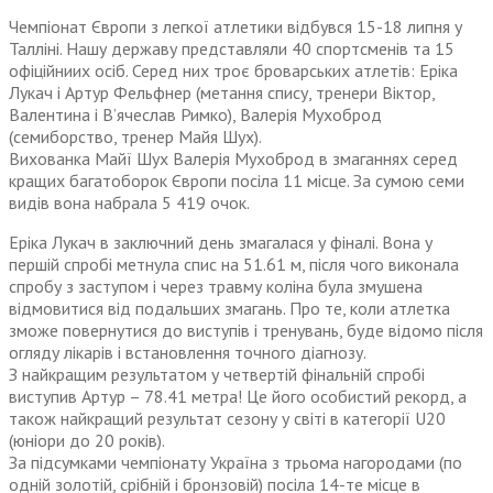
Чемпіонат Європи з легкої атлетики відбувся 15-18 липня у
Талліні. Нашу державу представляли 40 спортсменів та 15
офіційниих осіб. Серед них троє броварських атлетів: Еріка
Лукач і Артур Фельфнер (метання спису, тренери Віктор,
Валентина і В’ячеслав Римко), Валерія Мухоброд
(семиборство, тренер Майя Шух).
Вихованка Майї Шух Валерія Мухоброд в змаганнях серед
кращих багатоборок Європи посіла 11 місце. За сумою семи
видів вона набрала 5 419 очок.
Еріка Лукач в заключний день змагалася у фіналі. Вона у
першій спробі метнула спис на 51.61 м, після чого виконала
спробу з заступом і через травму коліна була змушена
відмовитися від подальших змагань. Про те, коли атлетка
зможе повернутися до виступів і тренувань, буде відомо після
огляду лікарів і встановлення точного діагнозу.
З найкращим результатом у четвертій фінальній спробі
виступив Артур – 78.41 метра! Це його особистий рекорд, а
також найкращий результат сезону у світі в категорії U20
(юніори до 20 років).
За підсумками чемпіонату Україна з трьома нагородами (по
одній золотій, срібній і бронзовій) посіла 14-те місце в