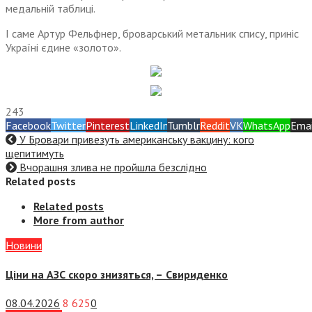
медальній таблиці.
І саме Артур Фельфнер, броварський метальник спису, приніс
Україні єдине «золото».
243
Facebook
Twitter
Pinterest
LinkedIn
Tumblr
Reddit
VK
WhatsApp
Emai
У Бровари привезуть американську вакцину: кого
щепитимуть
Вчорашня злива не пройшла безслідно
Related posts
Related posts
More from author
Новини
Ціни на АЗС скоро знизяться, –
Свириденко
08.04.2026
8 625
0