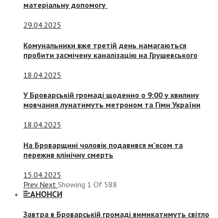
матеріальну допомогу
29.04.2025
Комунальники вже третій день намагаються
пробити засмічену каналізацію на Грушевського
18.04.2025
У Броварській громаді щоденно о 9:00 у хвилину
мовчання лунатимуть метроном та Гімн України
18.04.2025
На Броварщині чоловік подавився м’ясом та
пережив клінічну смерть
15.04.2025
Prev
Next
Showing
1
Of
588
АНОНСИ
Завтра в Броварській громаді вимикатимуть світло