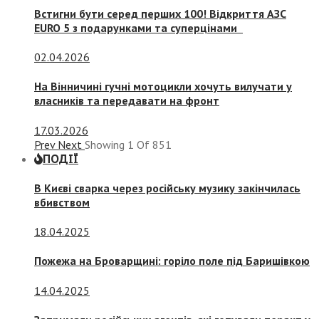
Встигни бути серед перших 100! Відкриття АЗС
EURO 5 з подарунками та суперцінами
02.04.2026
На Вінничині гучні мотоцикли хочуть вилучати у
власників та передавати на фронт
17.03.2026
Prev
Next
Showing
1
Of
851
ПОДІЇ
В Києві сварка через російську музику закінчилась
вбивством
18.04.2025
Пожежа на Броварщині: горіло поле під Баришівкою
14.04.2025