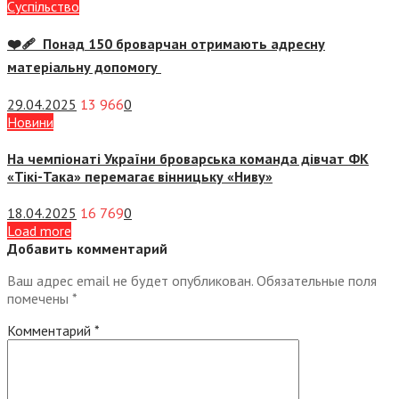
Суспiльство
❤️‍🩹 Понад 150 броварчан отримають адресну
матеріальну допомогу
29.04.2025
13 966
0
Новини
На чемпіонаті України броварська команда дівчат ФК
«Тікі-Така» перемагає вінницьку «Ниву»
18.04.2025
16 769
0
Load more
Добавить комментарий
Ваш адрес email не будет опубликован.
Обязательные поля
помечены
*
Комментарий
*