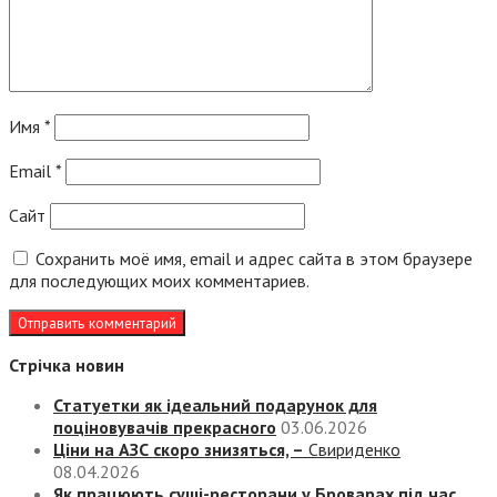
Имя
*
Email
*
Сайт
Сохранить моё имя, email и адрес сайта в этом браузере
для последующих моих комментариев.
Стрічка новин
Статуетки як ідеальний подарунок для
поціновувачів прекрасного
03.06.2026
Ціни на АЗС скоро знизяться, –
Свириденко
08.04.2026
Як працюють суші-ресторани у Броварах під час