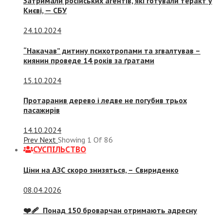
Затримали російських агентів, які готували теракт у
Києві, — СБУ
24.10.2024
“Накачав” дитину психотропами та згвалтував –
киянин проведе 14 років за ґратами
15.10.2024
Протаранив дерево і ледве не погубив трьох
пасажирів
14.10.2024
Prev
Next
Showing
1
Of
86
СУСПIЛЬСТВО
Ціни на АЗС скоро знизяться, –
Свириденко
08.04.2026
❤️‍🩹 Понад 150 броварчан отримають адресну