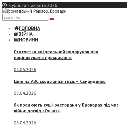
Skip
Суббота 8 августа 2026
to
content
ГОЛОВНА
ВІЙНА
НОВИНИ
Статуетки як ідеальний подарунок для
поціновувачів прекрасного
03.06.2026
Ціни на АЗС скоро знизяться, –
Свириденко
08.04.2026
Як працюють суші-ресторани у Броварах під час
війни: досвід «Сушия»
08.04.2026