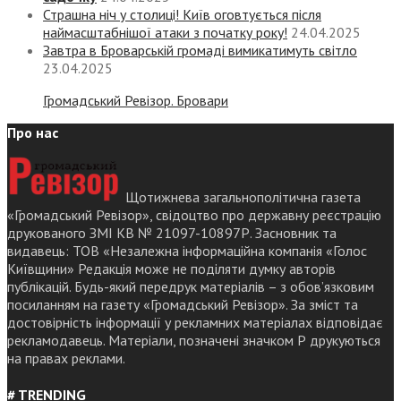
Страшна ніч у столиці! Київ оговтується після
наймасштабнішої атаки з початку року!
24.04.2025
Завтра в Броварській громаді вимикатимуть світло
23.04.2025
Громадський Ревізор. Бровари
Про нас
Щотижнева загальнополітична газета
«Громадський Ревізор», свідоцтво про державну реєстрацію
друкованого ЗМІ КВ № 21097-10897Р. Засновник та
видавець: ТОВ «Незалежна інформаційна компанія «Голос
Київщини» Редакція може не поділяти думку авторів
публікацій. Будь-який передрук матеріалів – з обов’язковим
посиланням на газету «Громадський Ревізор». За зміст та
достовірність інформації у рекламних матеріалах відповідає
рекламодавець. Матеріали, позначені значком Р друкуються
на правах реклами.
# TRENDING