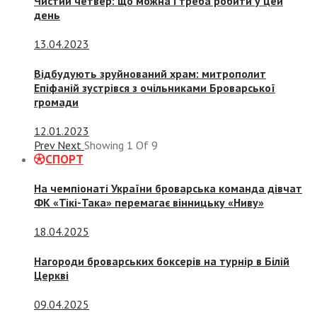
Чистий четвер: що можна і треба робити у цей
день
13.04.2023
Відбудують зруйнований храм: митрополит
Епіфаній зустрівся з очільниками Броварської
громади
12.01.2023
Prev
Next
Showing
1
Of
9
СПОРТ
На чемпіонаті України броварська команда дівчат
ФК «Тікі-Така» перемагає вінницьку «Ниву»
18.04.2025
Нагороди броварських боксерів на турнір в Білій
Церкві
09.04.2025