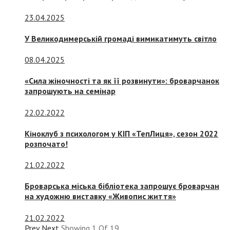
23.04.2025
У Великодимерській громаді вимикатимуть світло
08.04.2025
«Сила жіночності та як її розвинути»: броварчанок
запрошують на семінар
22.02.2022
Кіноклуб з психологом у КІП «ТепЛиця», сезон 2022
розпочато!
21.02.2022
Броварська міська бібліотека запрошує броварчан
на художню виставку «Живопис життя»
21.02.2022
Prev
Next
Showing
1
Of
19