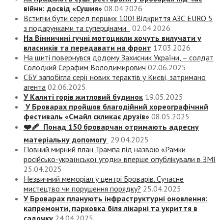
війни: досвід «Сушия»
08.04.2026
Встигни бути серед перших 100! Відкриття АЗС EURO 5
з подарунками та суперцінами
02.04.2026
На Вінничині гучні мотоцикли хочуть вилучати у
власників та передавати на фронт
17.03.2026
На щиті повернувся додому Захисник України, – солдат
Солодкий Серафим Володимирович
02.06.2025
СБУ запобігла серії нових терактів у Києві, затримано
агента
02.06.2025
У Калиті горів житловий будинок
19.05.2025
У Броварах пройшов благодійний хореографічний
фестиваль «Смайл скликає друзів»
08.05.2025
❤️‍🩹 Понад 150 броварчан отримають адресну
матеріальну допомогу
29.04.2025
Повний мирний план Трампа під назвою «‎Рамки
російсько-української угоди» вперше опублікували в ЗМІ
25.04.2025
Незвичний меморіал у центрі Броварів. Сучасне
мистецтво чи порушення порядку?
25.04.2025
У Броварах планують інфраструктурні оновлення:
капремонти, парковка біля лікарні та укриття в
садочку
24.04.2025