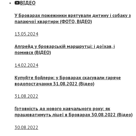
ВІДЕО
У Броварах пожежники врятували дитину і собаку з
палаючої квартири (ФОТО, ВІДЕО)
13.05.2024
Апгрейд у броварській маршрутці: і доїхав, і
помився (ВІДЕО)
14.02.2024
Купуйте бойлери: у Броварах скасували гаряче
водопостачання 31.08.2022 (Відео)
31.08.2022
Готовність до нового навчального року: як
працюватимуть ліцеї в Броварах 30.08.2022 (Відео)
30.08.2022