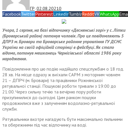
ГР
02.08.2021
0
—
Facebook
Twitter
Pinterest
LinkedIn
Tumblr
Reddit
VK
WhatsApp
Emai
Учора, 1 серпня, на базі відпочинку «Деснянські зорі» у с. Літки
(Броварський район) потонув чоловік. Про це повідомляють 5
ДПРЗ м. Бровари та Броварське районне управління ГУ ДСНС
України на своїй офіційній сторінці в фейсбуці. Як стало
відомо, потонув мешканець Чернігівської області 1986 року
народження.
Повідомлення про цю подію надійшло спецслужбам о 18 год.
28 хв. На місце одразу ж виїхали САРМ з моторним човнем
21 – ДПРЧ (м. Бровари) та працівники Рожнянської
рятувальної станції. Пошукові роботи тривали з 19:00 до
21:00. Через сильну течію та вечірню пору роботи
призупинилися до сьогодні. Цим ранком пошуки
продовжилися вже з залученням водолазно-рятувальної
служби.
Рятувальники вкотре нагадують бути максимально пильними
та обережними під час відпочинку на воді.