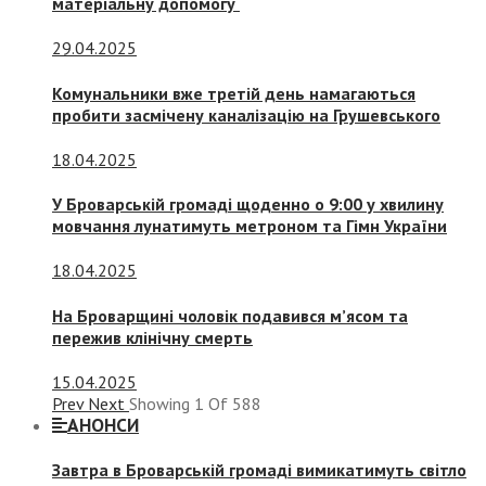
матеріальну допомогу
29.04.2025
Комунальники вже третій день намагаються
пробити засмічену каналізацію на Грушевського
18.04.2025
У Броварській громаді щоденно о 9:00 у хвилину
мовчання лунатимуть метроном та Гімн України
18.04.2025
На Броварщині чоловік подавився м’ясом та
пережив клінічну смерть
15.04.2025
Prev
Next
Showing
1
Of
588
АНОНСИ
Завтра в Броварській громаді вимикатимуть світло