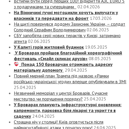
Встигни бути серед перших 100! Відкриття АЗС EURO 5
з подарунками та суперцінами
02.04.2026
На Вінничині гучні мотоцикли хочуть вилучати у
власників та передавати на фронт
17.03.2026
На щиті повернувся додому Захисник України, – солдат
Солодкий Серафим Володимирович
02.06.2025
СБУ запобігла серії нових терактів у Києві, затримано
агента
02.06.2025
У Калиті горів житловий будинок
19.05.2025
У Броварах пройшов благодійний хореографічний
фестиваль «Смайл скликає друзів»
08.05.2025
Понад 150 броварчан отримають адресну
матеріальну допомогу
29.04.2025
Повний мирний план Трампа під назвою «‎Рамки
російсько-української угоди» вперше опублікували в ЗМІ
25.04.2025
Незвичний меморіал у центрі Броварів. Сучасне
мистецтво чи порушення порядку?
25.04.2025
У Броварах планують інфраструктурні оновлення:
капремонти, парковка біля лікарні та укриття в
садочку
24.04.2025
Страшна ніч у столиці! Київ оговтується після
наймасштабнішої атаки з початку року!
24.04.2025