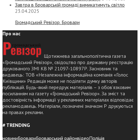
Завтра в Броварській громаді вимикатимуть світло
23.04.2025
Громадський Ревізор. Бровари
Про нас
Щотижнева загальнополітична газета
«Громадський Ревізор», свідоцтво про державну реєстрацію
друкованого ЗМІ КВ № 21097-10897Р. Засновник та
видавець: ТОВ «Незалежна інформаційна компанія «Голос
Київщини» Редакція може не поділяти думку авторів
публікацій. Будь-який передрук матеріалів – з обов’язковим
посиланням на газету «Громадський Ревізор». За зміст та
достовірність інформації у рекламних матеріалах відповідає
рекламодавець. Матеріали, позначені значком Р друкуються
на правах реклами.
# TRENDING
новини
Бровари
Броварський район
відео
Поліція