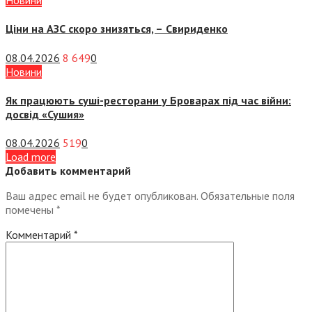
Новини
Ціни на АЗС скоро знизяться, –
Свириденко
08.04.2026
8 649
0
Новини
Як працюють суші-ресторани у Броварах під час війни:
досвід «Сушия»
08.04.2026
519
0
Load more
Добавить комментарий
Ваш адрес email не будет опубликован.
Обязательные поля
помечены
*
Комментарий
*