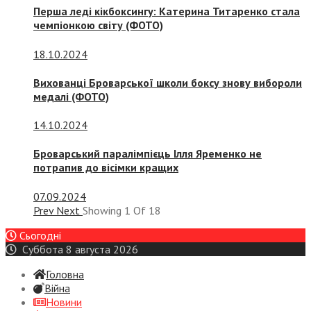
Перша леді кікбоксингу: Катерина Титаренко стала
чемпіонкою світу (ФОТО)
18.10.2024
Вихованці Броварської школи боксу знову вибороли
медалі (ФОТО)
14.10.2024
Броварський паралімпієць Ілля Яременко не
потрапив до вісімки кращих
07.09.2024
Prev
Next
Showing
1
Of
18
Сьогодні
Суббота 8 августа 2026
Головна
Війна
Новини