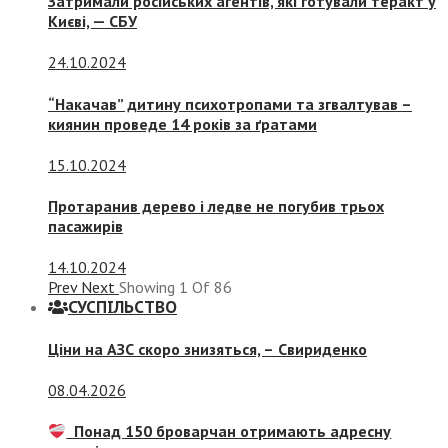
Затримали російських агентів, які готували теракт у
Києві, — СБУ
24.10.2024
“Накачав” дитину психотропами та згвалтував –
киянин проведе 14 років за ґратами
15.10.2024
Протаранив дерево і ледве не погубив трьох
пасажирів
14.10.2024
Prev
Next
Showing
1
Of
86
СУСПIЛЬСТВО
Ціни на АЗС скоро знизяться, –
Свириденко
08.04.2026
Понад 150 броварчан отримають адресну