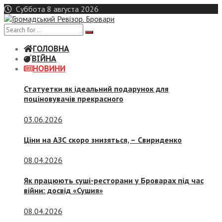
Skip
Суббота 8 августа 2026
to
content
ГОЛОВНА
ВІЙНА
НОВИНИ
Статуетки як ідеальний подарунок для
поціновувачів прекрасного
03.06.2026
Ціни на АЗС скоро знизяться, –
Свириденко
08.04.2026
Як працюють суші-ресторани у Броварах під час
війни: досвід «Сушия»
08.04.2026