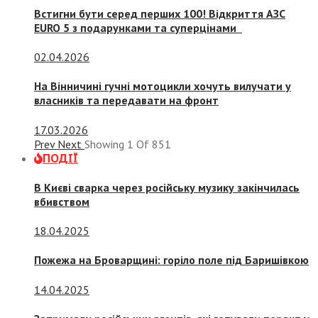
Встигни бути серед перших 100! Відкриття АЗС
EURO 5 з подарунками та суперцінами
02.04.2026
На Вінничині гучні мотоцикли хочуть вилучати у
власників та передавати на фронт
17.03.2026
Prev
Next
Showing
1
Of
851
ПОДІЇ
В Києві сварка через російську музику закінчилась
вбивством
18.04.2025
Пожежа на Броварщині: горіло поле під Баришівкою
14.04.2025