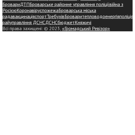
Бровари
ДТП
Броварське районне управління поліції
війна з
Росією
Коронавірус
пожежа
Броварська міська
рада
вакцинація
спорт
Требухів
Броваритепловодоенергія
поліція
райуправління ДСНС
ДСНС
бюджет
Княжичі
Всі права захищені: © 2023,
«Громадський Ревізор»