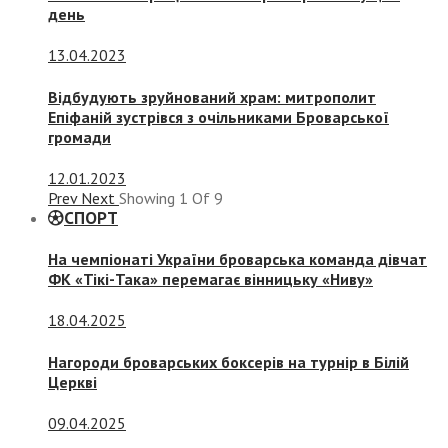
день
13.04.2023
Відбудують зруйнований храм: митрополит
Епіфаній зустрівся з очільниками Броварської
громади
12.01.2023
Prev
Next
Showing
1
Of
9
СПОРТ
На чемпіонаті України броварська команда дівчат
ФК «Тікі-Така» перемагає вінницьку «Ниву»
18.04.2025
Нагороди броварських боксерів на турнір в Білій
Церкві
09.04.2025