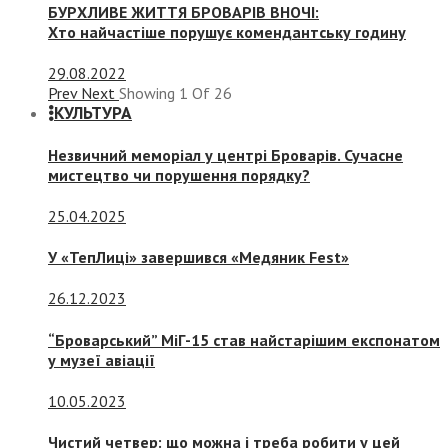
БУРХЛИВЕ ЖИТТЯ БРОВАРІВ ВНОЧІ:
Хто найчастіше порушує комендантську годину
29.08.2022
Prev
Next
Showing
1
Of
26
КУЛЬТУРА
Незвичний меморіал у центрі Броварів. Сучасне
мистецтво чи порушення порядку?
25.04.2025
У «ТепЛиці» завершився «Медяник Fest»
26.12.2023
“Броварський” МіГ-15 став найстарішим експонатом
у музеї авіації
10.05.2023
Чистий четвер: що можна і треба робити у цей