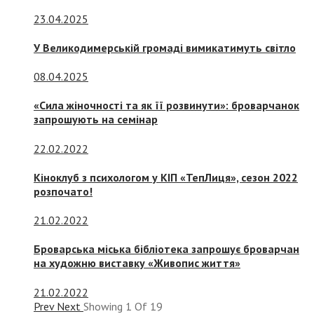
23.04.2025
У Великодимерській громаді вимикатимуть світло
08.04.2025
«Сила жіночності та як її розвинути»: броварчанок
запрошують на семінар
22.02.2022
Кіноклуб з психологом у КІП «ТепЛиця», сезон 2022
розпочато!
21.02.2022
Броварська міська бібліотека запрошує броварчан
на художню виставку «Живопис життя»
21.02.2022
Prev
Next
Showing
1
Of
19