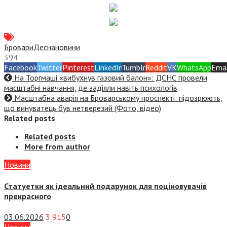
Бровари
Десна
новини
394
Facebook
Twitter
Pinterest
LinkedIn
Tumblr
Reddit
VK
WhatsApp
Emai
На Торгмаші «вибухнув газовий балон»: ДСНС провели
масштабні навчання, де задіяли навіть психологів
Масштабна аварія на Броварському проспекті: підозрюють,
що винуватець був нетверезий (Фото, відео)
Related posts
Related posts
More from author
Новини
Статуетки як ідеальний подарунок для поціновувачів
прекрасного
03.06.2026
3 915
0