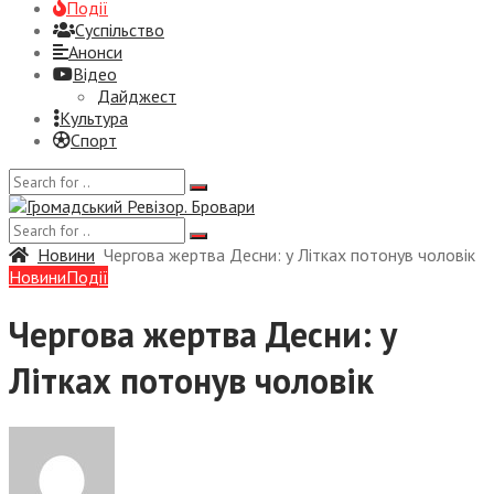
Події
Суспiльство
Анонси
Відео
Дайджест
Культура
Спорт
Новини
Чергова жертва Десни: у Літках потонув чоловік
Новини
Події
Чергова жертва Десни: у
Літках потонув чоловік