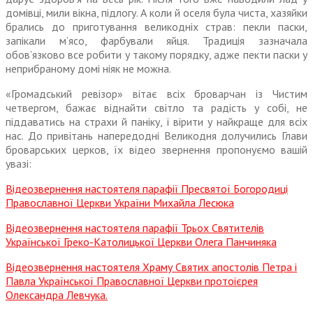
домівці, мили вікна, підлогу. А коли й оселя була чиста, хазяйки
брались до приготування великодніх страв: пекли паски,
запікали м’ясо, фарбували яйця. Традиція зазначала
обов’язково все робити у такому порядку, адже пекти паски у
неприбраному домі ніяк не можна.
«Громадський ревізор» вітає всіх броварчан із Чистим
четвергом, бажає віднайти світло та радість у собі, не
піддаватись на страхи й паніку, і вірити у найкраще для всіх
нас. До привітань напередодні Великодня долучились Глави
броварських церков, їх відео звернення пропонуємо вашій
увазі:
Відеозвернення настоятеля парафії Пресвятої Богородиці
Православної Церкви України Михайла Лесюка
Відеозвернення настоятеля парафії Трьох Святителів
Української Греко-Католицької Церкви Олега Панчиняка
Відеозвернення настоятеля Храму Святих апостолів Петра і
Павла Української Православної Церкви протоієрея
Олександра Левчука.