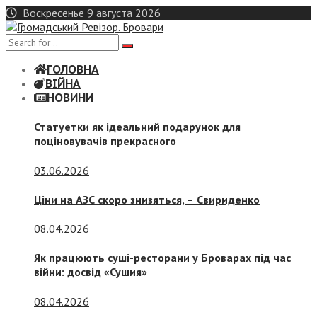
Skip
Воскресенье 9 августа 2026
to
content
ГОЛОВНА
ВІЙНА
НОВИНИ
Статуетки як ідеальний подарунок для
поціновувачів прекрасного
03.06.2026
Ціни на АЗС скоро знизяться, –
Свириденко
08.04.2026
Як працюють суші-ресторани у Броварах під час
війни: досвід «Сушия»
08.04.2026