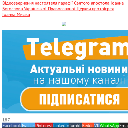
Відеозвернення настоятеля парафії Святого апостола Іоанна
Богослова Української Православної Церкви протоієрея
Іоанна Мисіва
187
Facebook
Twitter
Pinterest
LinkedIn
Tumblr
Reddit
VK
WhatsApp
Emai