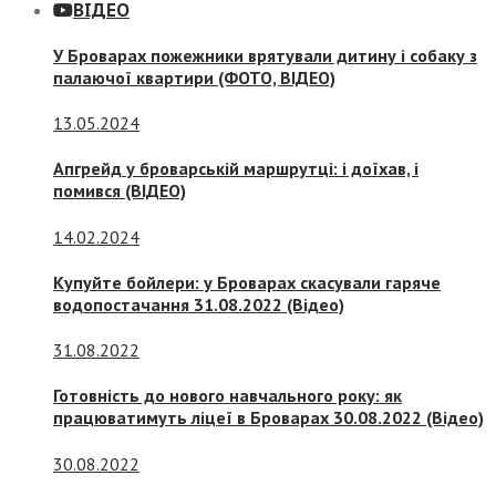
ВІДЕО
У Броварах пожежники врятували дитину і собаку з
палаючої квартири (ФОТО, ВІДЕО)
13.05.2024
Апгрейд у броварській маршрутці: і доїхав, і
помився (ВІДЕО)
14.02.2024
Купуйте бойлери: у Броварах скасували гаряче
водопостачання 31.08.2022 (Відео)
31.08.2022
Готовність до нового навчального року: як
працюватимуть ліцеї в Броварах 30.08.2022 (Відео)
30.08.2022