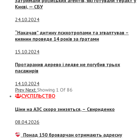
Затримали російських агентів, які готували теракт у
Києві, — СБУ
24.10.2024
“Накачав” дитину психотропами та згвалтував –
киянин проведе 14 років за ґратами
15.10.2024
Протаранив дерево і ледве не погубив трьох
пасажирів
14.10.2024
Prev
Next
Showing
1
Of
86
СУСПIЛЬСТВО
Ціни на АЗС скоро знизяться, –
Свириденко
08.04.2026
Понад 150 броварчан отримають адресну