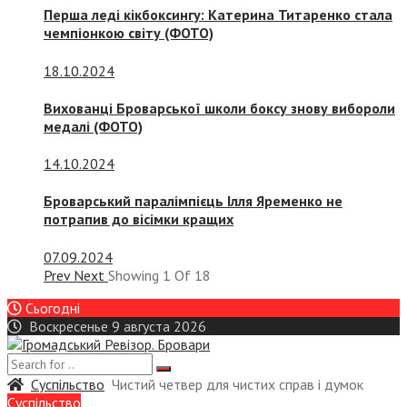
Перша леді кікбоксингу: Катерина Титаренко стала
чемпіонкою світу (ФОТО)
18.10.2024
Вихованці Броварської школи боксу знову вибороли
медалі (ФОТО)
14.10.2024
Броварський паралімпієць Ілля Яременко не
потрапив до вісімки кращих
07.09.2024
Prev
Next
Showing
1
Of
18
Сьогодні
Воскресенье 9 августа 2026
Суспiльство
Чистий четвер для чистих справ і думок
Суспiльство