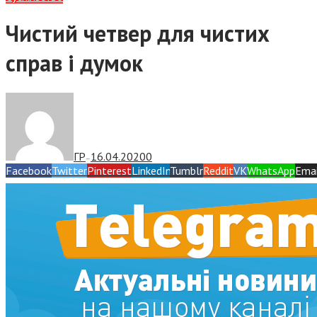
Чистий четвер для чистих
справ і думок
ГР
16.04.2020
0
—
Facebook
Twitter
Pinterest
LinkedIn
Tumblr
Reddit
VK
WhatsApp
Emai