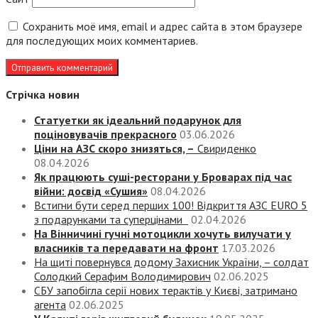
Сохранить моё имя, email и адрес сайта в этом браузере
для последующих моих комментариев.
Стрічка новин
Статуетки як ідеальний подарунок для
поціновувачів прекрасного
03.06.2026
Ціни на АЗС скоро знизяться, –
Свириденко
08.04.2026
Як працюють суші-ресторани у Броварах під час
війни: досвід «Сушия»
08.04.2026
Встигни бути серед перших 100! Відкриття АЗС EURO 5
з подарунками та суперцінами
02.04.2026
На Вінничині гучні мотоцикли хочуть вилучати у
власників та передавати на фронт
17.03.2026
На щиті повернувся додому Захисник України, – солдат
Солодкий Серафим Володимирович
02.06.2025
СБУ запобігла серії нових терактів у Києві, затримано
агента
02.06.2025