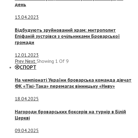
день
13.04.2023
Відбудують зруйнований храм: митрополит
Епіфаній зустрівся з очільниками Броварської
громади
12.01.2023
Prev
Next
Showing
1
Of
9
СПОРТ
На чемпіонаті України броварська команда дівчат
ФК «Тікі-Така» перемагає вінницьку «Ниву»
18.04.2025
Нагороди броварських боксерів на турнір в Білій
Церкві
09.04.2025