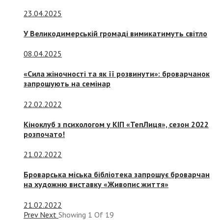
23.04.2025
У Великодимерській громаді вимикатимуть світло
08.04.2025
«Сила жіночності та як її розвинути»: броварчанок
запрошують на семінар
22.02.2022
Кіноклуб з психологом у КІП «ТепЛиця», сезон 2022
розпочато!
21.02.2022
Броварська міська бібліотека запрошує броварчан
на художню виставку «Живопис життя»
21.02.2022
Prev
Next
Showing
1
Of
19