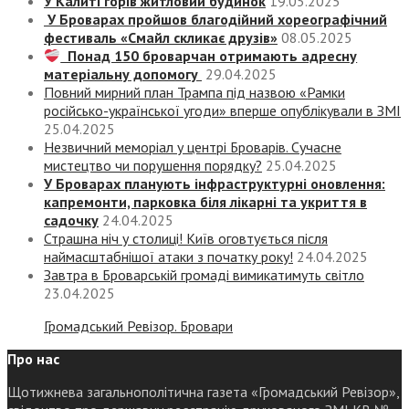
У Калиті горів житловий будинок
19.05.2025
У Броварах пройшов благодійний хореографічний
фестиваль «Смайл скликає друзів»
08.05.2025
Понад 150 броварчан отримають адресну
матеріальну допомогу
29.04.2025
Повний мирний план Трампа під назвою «‎Рамки
російсько-української угоди» вперше опублікували в ЗМІ
25.04.2025
Незвичний меморіал у центрі Броварів. Сучасне
мистецтво чи порушення порядку?
25.04.2025
У Броварах планують інфраструктурні оновлення:
капремонти, парковка біля лікарні та укриття в
садочку
24.04.2025
Страшна ніч у столиці! Київ оговтується після
наймасштабнішої атаки з початку року!
24.04.2025
Завтра в Броварській громаді вимикатимуть світло
23.04.2025
Громадський Ревізор. Бровари
Про нас
Щотижнева загальнополітична газета «Громадський Ревізор»,