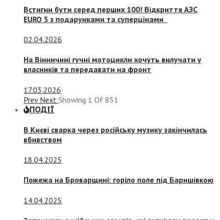
Встигни бути серед перших 100! Відкриття АЗС
EURO 5 з подарунками та суперцінами
02.04.2026
На Вінничині гучні мотоцикли хочуть вилучати у
власників та передавати на фронт
17.03.2026
Prev
Next
Showing
1
Of
851
ПОДІЇ
В Києві сварка через російську музику закінчилась
вбивством
18.04.2025
Пожежа на Броварщині: горіло поле під Баришівкою
14.04.2025