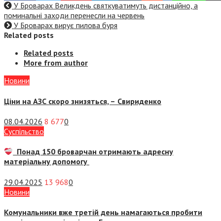
У Броварах Великдень святкуватимуть дистанційно, а
поминальні заходи перенесли на червень
У Броварах вирує пилова буря
Related posts
Related posts
More from author
Новини
Ціни на АЗС скоро знизяться, –
Свириденко
08.04.2026
8 677
0
Суспiльство
Понад 150 броварчан отримають адресну
матеріальну допомогу
29.04.2025
13 968
0
Новини
Комунальники вже третій день намагаються пробити