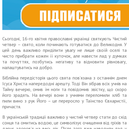
Сьогодні, 16-го квітня православні українці святкують Чистий
четвер – свято, коли починають готуватися до Великодня. У
цей день важливо приділити увагу не лише своїй оселі та
чисто прибрати кожен її куточок, але навести лад у думках
та почуттях, позбутись негативу та відновити рівновагу,
налаштуватись на добро.
Біблійна передісторія цього свята пов’язана з останнім днем
Ісуса Христа напередодні арешту. Тоді Він зібрав всіх учнів на
Тайну вечерю, омив їм ноги та повідомив звістку, що скоро
його зрадять. На вечері вони з учнями переломили хліб та
пили вино з рук Його – це переросло у Таїнство Євхаристії,
причастя.
В українській традиції важливо у чистий четвер стати до схід
сонця та омитись водою, це символізує очищення від гріхів та
дарує здоров’я на весь рік. Після того вже наводили лад у