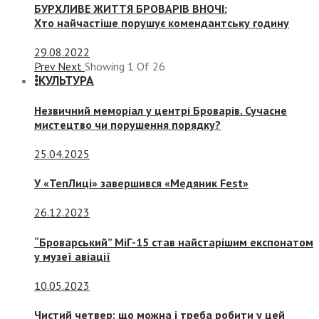
БУРХЛИВЕ ЖИТТЯ БРОВАРІВ ВНОЧІ:
Хто найчастіше порушує комендантську годину
29.08.2022
Prev
Next
Showing
1
Of
26
КУЛЬТУРА
Незвичний меморіал у центрі Броварів. Сучасне
мистецтво чи порушення порядку?
25.04.2025
У «ТепЛиці» завершився «Медяник Fest»
26.12.2023
“Броварський” МіГ-15 став найстарішим експонатом
у музеї авіації
10.05.2023
Чистий четвер: що можна і треба робити у цей