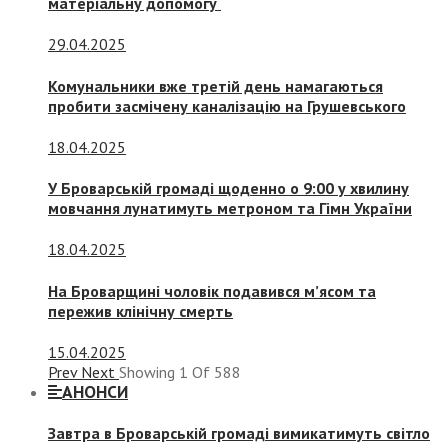
матеріальну допомогу
29.04.2025
Комунальники вже третій день намагаються
пробити засмічену каналізацію на Грушевського
18.04.2025
У Броварській громаді щоденно о 9:00 у хвилину
мовчання лунатимуть метроном та Гімн України
18.04.2025
На Броварщині чоловік подавився м’ясом та
пережив клінічну смерть
15.04.2025
Prev
Next
Showing
1
Of
588
АНОНСИ
Завтра в Броварській громаді вимикатимуть світло