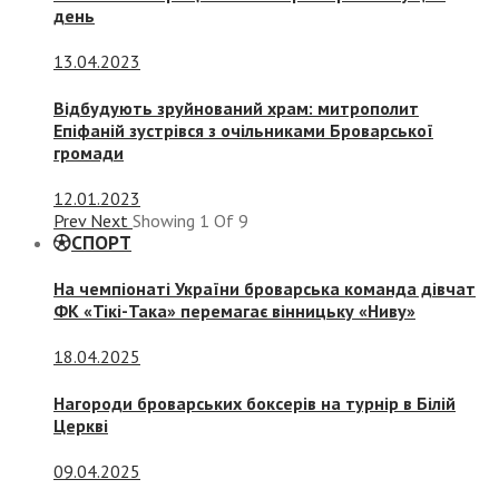
день
13.04.2023
Відбудують зруйнований храм: митрополит
Епіфаній зустрівся з очільниками Броварської
громади
12.01.2023
Prev
Next
Showing
1
Of
9
СПОРТ
На чемпіонаті України броварська команда дівчат
ФК «Тікі-Така» перемагає вінницьку «Ниву»
18.04.2025
Нагороди броварських боксерів на турнір в Білій
Церкві
09.04.2025