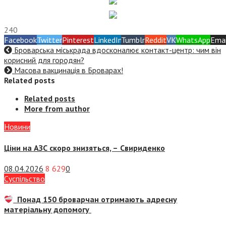
240
Facebook
Twitter
Pinterest
LinkedIn
Tumblr
Reddit
VK
WhatsApp
Emai
Броварська міськрада вдосконалює контакт-центр: чим він
корисний для городян?
Масова вакцинація в Броварах!
Related posts
Related posts
More from author
Новини
Ціни на АЗС скоро знизяться, –
Свириденко
08.04.2026
8 629
0
Суспiльство
Понад 150 броварчан отримають адресну
матеріальну допомогу