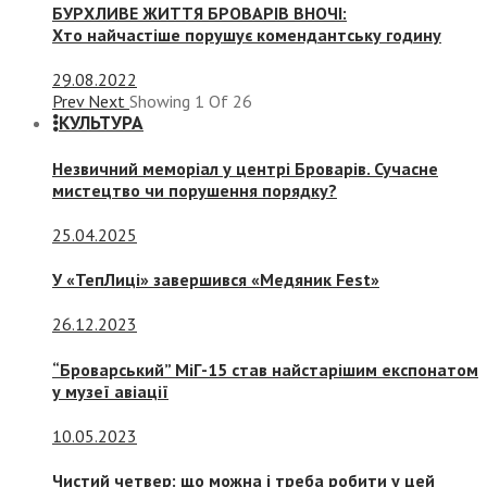
БУРХЛИВЕ ЖИТТЯ БРОВАРІВ ВНОЧІ:
Хто найчастіше порушує комендантську годину
29.08.2022
Prev
Next
Showing
1
Of
26
КУЛЬТУРА
Незвичний меморіал у центрі Броварів. Сучасне
мистецтво чи порушення порядку?
25.04.2025
У «ТепЛиці» завершився «Медяник Fest»
26.12.2023
“Броварський” МіГ-15 став найстарішим експонатом
у музеї авіації
10.05.2023
Чистий четвер: що можна і треба робити у цей