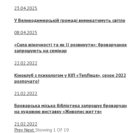
23.04.2025
У Великодимерській громаді вимикатимуть світло
08.04.2025
«Сила жіночності та як її розвинути»: броварчанок
запрошують на семінар
22.02.2022
Кіноклуб з психологом у КІП «ТепЛиця», сезон 2022
розпочато!
21.02.2022
Броварська міська бібліотека запрошує броварчан
на художню виставку «Живопис життя»
21.02.2022
Prev
Next
Showing
1
Of
19