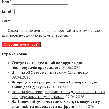
Имя
*
Email
*
Сайт
Сохранить моё имя, email и адрес сайта в этом браузере
для последующих моих комментариев.
Стрічка новин
Статуетки як ідеальний подарунок для
поціновувачів прекрасного
03.06.2026
Ціни на АЗС скоро знизяться, –
Свириденко
08.04.2026
Як працюють суші-ресторани у Броварах під час
війни: досвід «Сушия»
08.04.2026
Встигни бути серед перших 100! Відкриття АЗС EURO 5
з подарунками та суперцінами
02.04.2026
На Вінничині гучні мотоцикли хочуть вилучати у
власників та передавати на фронт
17.03.2026