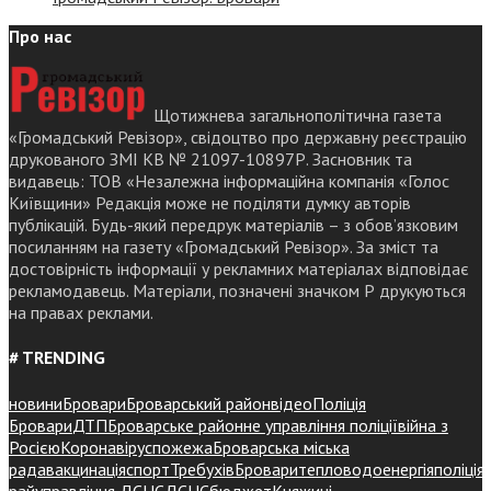
Про нас
Щотижнева загальнополітична газета
«Громадський Ревізор», свідоцтво про державну реєстрацію
друкованого ЗМІ КВ № 21097-10897Р. Засновник та
видавець: ТОВ «Незалежна інформаційна компанія «Голос
Київщини» Редакція може не поділяти думку авторів
публікацій. Будь-який передрук матеріалів – з обов’язковим
посиланням на газету «Громадський Ревізор». За зміст та
достовірність інформації у рекламних матеріалах відповідає
рекламодавець. Матеріали, позначені значком Р друкуються
на правах реклами.
# TRENDING
новини
Бровари
Броварський район
відео
Поліція
Бровари
ДТП
Броварське районне управління поліції
війна з
Росією
Коронавірус
пожежа
Броварська міська
рада
вакцинація
спорт
Требухів
Броваритепловодоенергія
поліція
райуправління ДСНС
ДСНС
бюджет
Княжичі