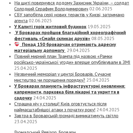
На щиті повернувся додому Захисник України, – солдат
Солодкий Серафим Володимирович
02.06.2025
СБУ запобігла серії нових терактів у Києві, затримано
агента
02.06.2025
У Калиті горів житловий будинок
19.05.2025
У Броварах пройшов благодійний хореографічний
фестиваль «Смайл скликає друзів»
08.05.2025
Понад 150 броварчан отримають адресну
матеріальну допомогу
29.04.2025
Повний мирний план Трампа під назвою «‎Рамки
російсько-української угоди» вперше опублікували в ЗМІ
25.04.2025
Незвичний меморіал у центрі Броварів. Сучасне
мистецтво чи порушення порядку?
25.04.2025
У Броварах планують інфраструктурні оновлення:
капремонти, парковка біля лікарні та укриття в
садочку
24.04.2025
Страшна ніч у столиці! Київ оговтується після
наймасштабнішої атаки з початку року!
24.04.2025
Завтра в Броварській громаді вимикатимуть світло
23.04.2025
Громадський Ревізор. Бровари