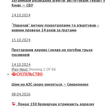
Затримали російських агентів, які готували теракт у
Києві, — СБУ
24.10.2024
“Накачав” дитину психотропами та згвалтував –
киянин проведе 14 років за ґратами
15.10.2024
Протаранив дерево і ледве не погубив трьох
пасажирів
14.10.2024
Prev
Next
Showing
1
Of
86
СУСПIЛЬСТВО
Ціни на АЗС скоро знизяться, –
Свириденко
08.04.2026
Понад 150 броварчан отримають адресну