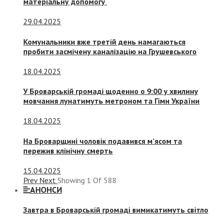
матеріальну допомогу
29.04.2025
Комунальники вже третій день намагаються
пробити засмічену каналізацію на Грушевського
18.04.2025
У Броварській громаді щоденно о 9:00 у хвилину
мовчання лунатимуть метроном та Гімн України
18.04.2025
На Броварщині чоловік подавився м’ясом та
пережив клінічну смерть
15.04.2025
Prev
Next
Showing
1
Of
588
АНОНСИ
Завтра в Броварській громаді вимикатимуть світло