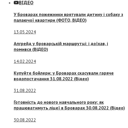
ВІДЕО
У Броварах пожежники врятували дитину і собаку з
палаючої квартири (ФОТО, ВІДЕО)
13.05.2024
Апгрейд у броварській маршрутці: і доїхав, і
помився (ВІДЕО)
14.02.2024
Купуйте бойлери: у Броварах скасували гаряче
водопостачання 31.08.2022 (Відео)
31.08.2022
Готовність до нового навчального року: як
працюватимуть ліцеї в Броварах 30.08.2022 (Відео)
30.08.2022