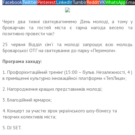
Facebook
Twitter
Pinterest
LinkedIn
Tumblr
Reddit
VK
WhatsApp
Emai
Через два тижні святкуватимемо День молоді, а тому у
броварчан та гостей міста є гарна нагода весело та
позитивно провести час!
25 червня Відділ сім’ї та молоді запрошує всю молодь
Броварської ОТГ на святкування до парку «Перемоги».
Програма заходу:
1. Профорієнтаційний тренінг (15:00 – бульв. Незалежності, 4 )
в приміщенні культурно інноваційної платформи «ТепЛиця»;
2. Нагородження кращих представників молоді;
3. Благодійний ярмарок;
4. Концерт за участю зірок українського шоу-бізнесу та
творчих колективів міста;
5. DJ SET.