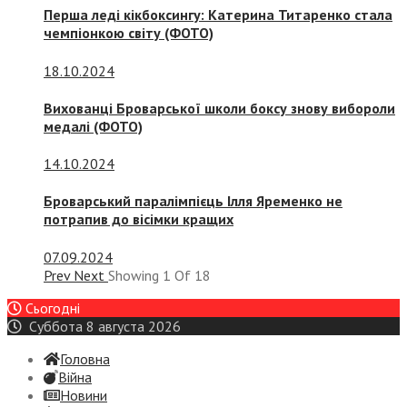
Перша леді кікбоксингу: Катерина Титаренко стала
чемпіонкою світу (ФОТО)
18.10.2024
Вихованці Броварської школи боксу знову вибороли
медалі (ФОТО)
14.10.2024
Броварський паралімпієць Ілля Яременко не
потрапив до вісімки кращих
07.09.2024
Prev
Next
Showing
1
Of
18
Сьогодні
Суббота 8 августа 2026
Головна
Війна
Новини