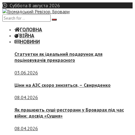
Skip
Суббота 8 августа 2026
to
content
ГОЛОВНА
ВІЙНА
НОВИНИ
Статуетки як ідеальний подарунок для
поціновувачів прекрасного
03.06.2026
Ціни на АЗС скоро знизяться, –
Свириденко
08.04.2026
Як працюють суші-ресторани у Броварах під час
війни: досвід «Сушия»
08.04.2026