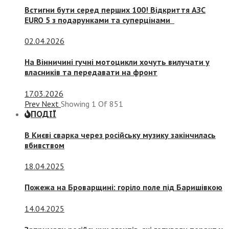
Встигни бути серед перших 100! Відкриття АЗС
EURO 5 з подарунками та суперцінами
02.04.2026
На Вінничині гучні мотоцикли хочуть вилучати у
власників та передавати на фронт
17.03.2026
Prev
Next
Showing
1
Of
851
ПОДІЇ
В Києві сварка через російську музику закінчилась
вбивством
18.04.2025
Пожежа на Броварщині: горіло поле під Баришівкою
14.04.2025