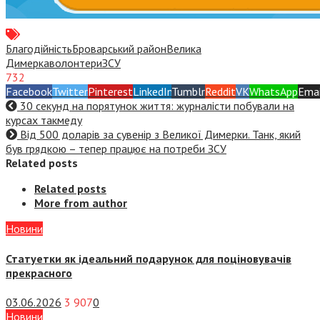
Благодійність
Броварський район
Велика
Димерка
волонтери
ЗСУ
732
Facebook
Twitter
Pinterest
LinkedIn
Tumblr
Reddit
VK
WhatsApp
Emai
30 секунд на порятунок життя: журналісти побували на
курсах такмеду
Від 500 доларів за сувенір з Великої Димерки. Танк, який
був грядкою – тепер працює на потреби ЗСУ
Related posts
Related posts
More from author
Новини
Статуетки як ідеальний подарунок для поціновувачів
прекрасного
03.06.2026
3 907
0
Новини