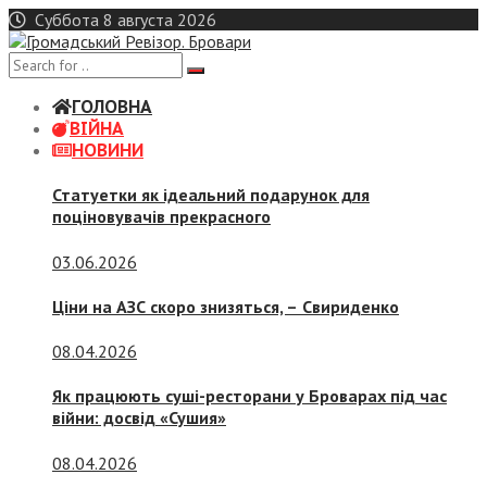
Skip
Суббота 8 августа 2026
to
content
ГОЛОВНА
ВІЙНА
НОВИНИ
Статуетки як ідеальний подарунок для
поціновувачів прекрасного
03.06.2026
Ціни на АЗС скоро знизяться, –
Свириденко
08.04.2026
Як працюють суші-ресторани у Броварах під час
війни: досвід «Сушия»
08.04.2026