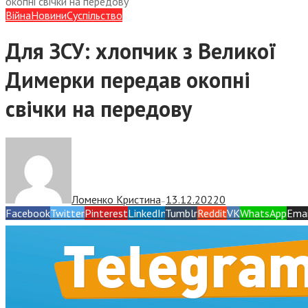
окопні свічки на передову
Війна
Новини
Суспiльство
Для ЗСУ: хлопчик з Великої
Димерки передав окопні
свічки на передову
Ломенко Кристина
13.12.2022
0
—
Facebook
Twitter
Pinterest
LinkedIn
Tumblr
Reddit
VK
WhatsApp
Emai