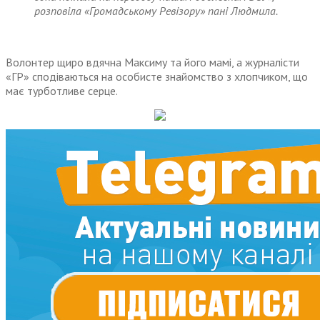
розповіла «Громадському Ревізору» пані Людмила.
Волонтер щиро вдячна Максиму та його мамі, а журналісти
«ГР» сподіваються на особисте знайомство з хлопчиком, що
має турботливе серце.