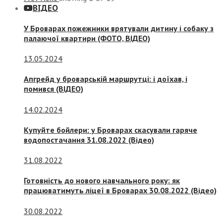
ВІДЕО
У Броварах пожежники врятували дитину і собаку з
палаючої квартири (ФОТО, ВІДЕО)
13.05.2024
Апгрейд у броварській маршрутці: і доїхав, і
помився (ВІДЕО)
14.02.2024
Купуйте бойлери: у Броварах скасували гаряче
водопостачання 31.08.2022 (Відео)
31.08.2022
Готовність до нового навчального року: як
працюватимуть ліцеї в Броварах 30.08.2022 (Відео)
30.08.2022