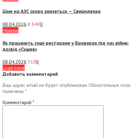
Ціни на АЗС скоро знизяться, –
Свириденко
08.04.2026
8 640
0
Новини
Як працюють суші-ресторани у Броварах під час війни:
досвід «Сушия»
08.04.2026
519
0
Load more
Добавить комментарий
Ваш адрес email не будет опубликован.
Обязательные поля
помечены
*
Комментарий
*