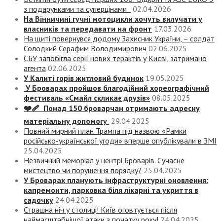
з подарунками та суперцінами
02.04.2026
На Вінничині гучні мотоцикли хочуть вилучати у
власників та передавати на фронт
17.03.2026
На щиті повернувся додому Захисник України, – солдат
Солодкий Серафим Володимирович
02.06.2025
СБУ запобігла серії нових терактів у Києві, затримано
агента
02.06.2025
У Калиті горів житловий будинок
19.05.2025
У Броварах пройшов благодійний хореографічний
фестиваль «Смайл скликає друзів»
08.05.2025
❤️‍🩹 Понад 150 броварчан отримають адресну
матеріальну допомогу
29.04.2025
Повний мирний план Трампа під назвою «‎Рамки
російсько-української угоди» вперше опублікували в ЗМІ
25.04.2025
Незвичний меморіал у центрі Броварів. Сучасне
мистецтво чи порушення порядку?
25.04.2025
У Броварах планують інфраструктурні оновлення:
капремонти, парковка біля лікарні та укриття в
садочку
24.04.2025
Страшна ніч у столиці! Київ оговтується після
наймасштабнішої атаки з початку року!
24.04.2025