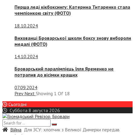
Перша леді кікбоксингу: Катерина Титаренко стала
чемпіонкою світу (ФОТО)
18.10.2024
Вихованці Броварської школи боксу знову вибороли
медалі (ФОТО)
14.10.2024
Броварський паралімпієць Ілля Яременко не
потрапив до вісімки кращих
07.09.2024
Prev
Next
Showing
1
Of
18
Сьогодні
Суббота 8 августа 2026
Війна
Для ЗСУ: хлопчик з Великої Димерки передав