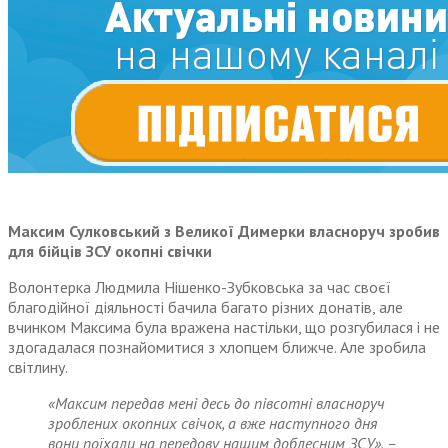
Максим Сулковський з Великої Димерки власноруч зробив
для бійців ЗСУ окопні свічки
Волонтерка Людмила Нішенко-Зубковська за час своєї
благодійної діяльності бачила багато різних донатів, але
вчинком Максима була вражена настільки, що розгубилася і не
здогадалася познайомитися з хлопцем ближче. Але зробила
світлину.
«Максим передав мені десь до півсотні власноруч
зроблених окопних свічок, а вже наступного дня
вони поїхали на передову нашим доблесним ЗСУ», –