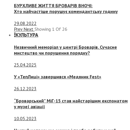
БУРХЛИВЕ ЖИТТЯ БРОВАРІВ ВНОЧІ:
Хто найчастіше порушує комендантську годину
29.08.2022
Prev
Next
Showing
1
Of
26
КУЛЬТУРА
Незвичний меморіал у центрі Броварів. Сучасне
мистецтво чи порушення порядку?
25.04.2025
У «ТепЛиці» завершився «Медяник Fest»
26.12.2023
“Броварський” МіГ-15 став найстарішим експонатом
у музеї авіації
10.05.2023