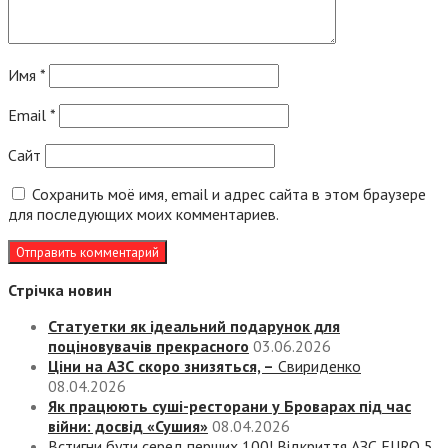
Имя
*
Email
*
Сайт
Сохранить моё имя, email и адрес сайта в этом браузере
для последующих моих комментариев.
Стрічка новин
Статуетки як ідеальний подарунок для
поціновувачів прекрасного
03.06.2026
Ціни на АЗС скоро знизяться, –
Свириденко
08.04.2026
Як працюють суші-ресторани у Броварах під час
війни: досвід «Сушия»
08.04.2026
Встигни бути серед перших 100! Відкриття АЗС EURO 5