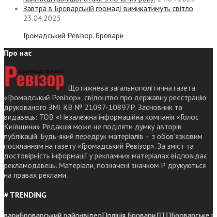
Завтра в Броварській громаді вимикатимуть світло
23.04.2025
Громадський Ревізор. Бровари
Про нас
Щотижнева загальнополітична газета
«Громадський Ревізор», свідоцтво про державну реєстрацію
друкованого ЗМІ КВ № 21097-10897Р. Засновник та
видавець: ТОВ «Незалежна інформаційна компанія «Голос
Київщини» Редакція може не поділяти думку авторів
публікацій. Будь-який передрук матеріалів – з обов’язковим
посиланням на газету «Громадський Ревізор». За зміст та
достовірність інформації у рекламних матеріалах відповідає
рекламодавець. Матеріали, позначені значком Р друкуються
на правах реклами.
# TRENDING
ари
Броварський район
відео
Поліція Бровари
ДТП
Броварське район