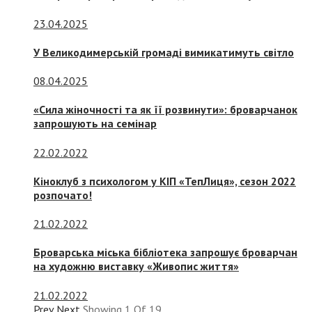
23.04.2025
У Великодимерській громаді вимикатимуть світло
08.04.2025
«Сила жіночності та як її розвинути»: броварчанок
запрошують на семінар
22.02.2022
Кіноклуб з психологом у КІП «ТепЛиця», сезон 2022
розпочато!
21.02.2022
Броварська міська бібліотека запрошує броварчан
на художню виставку «Живопис життя»
21.02.2022
Prev
Next
Showing
1
Of
19