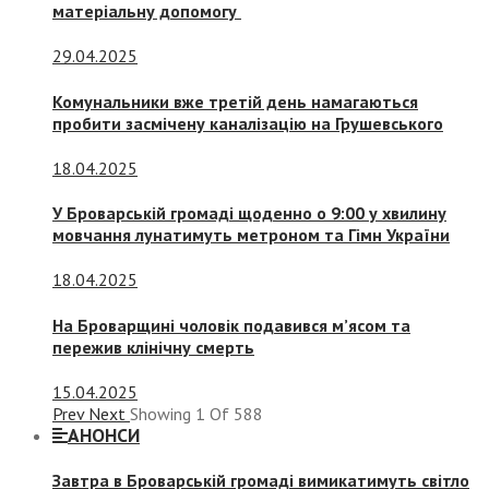
матеріальну допомогу
29.04.2025
Комунальники вже третій день намагаються
пробити засмічену каналізацію на Грушевського
18.04.2025
У Броварській громаді щоденно о 9:00 у хвилину
мовчання лунатимуть метроном та Гімн України
18.04.2025
На Броварщині чоловік подавився м’ясом та
пережив клінічну смерть
15.04.2025
Prev
Next
Showing
1
Of
588
АНОНСИ
Завтра в Броварській громаді вимикатимуть світло