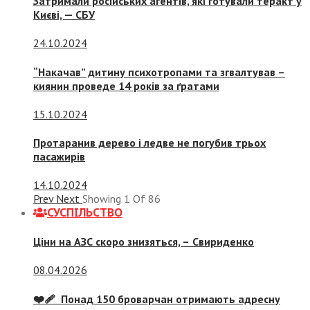
Затримали російських агентів, які готували теракт у
Києві, — СБУ
24.10.2024
“Накачав” дитину психотропами та згвалтував –
киянин проведе 14 років за ґратами
15.10.2024
Протаранив дерево і ледве не погубив трьох
пасажирів
14.10.2024
Prev
Next
Showing
1
Of
86
СУСПIЛЬСТВО
Ціни на АЗС скоро знизяться, –
Свириденко
08.04.2026
❤️‍🩹 Понад 150 броварчан отримають адресну