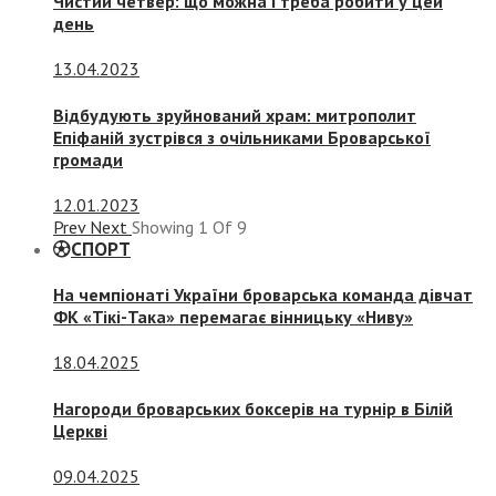
Чистий четвер: що можна і треба робити у цей
день
13.04.2023
Відбудують зруйнований храм: митрополит
Епіфаній зустрівся з очільниками Броварської
громади
12.01.2023
Prev
Next
Showing
1
Of
9
СПОРТ
На чемпіонаті України броварська команда дівчат
ФК «Тікі-Така» перемагає вінницьку «Ниву»
18.04.2025
Нагороди броварських боксерів на турнір в Білій
Церкві
09.04.2025