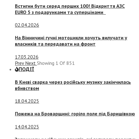
Встигни бути серед перших 100! Відкриття АЗС
EURO 5 з подарунками та суперцінами
02.04.2026
На Вінничині гучні мотоцикли хочуть вилучати у
власників та передавати на фронт
17.03.2026
Prev
Next
Showing
1
Of
851
ПОДІЇ
В Києві сварка через російську музику закінчилась
вбивством
18.04.2025
Пожежа на Броварщині: горіло поле під Баришівкою
14.04.2025