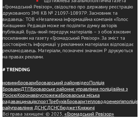
Щотижнева загальнополітична газета
«Громадський Ревізор», свідоцтво про державну реєстрацію
друкованого ЗМІ КВ № 21097-10897Р. Засновник та
видавець: ТОВ «Незалежна інформаційна компанія «Голос
Київщини» Редакція може не поділяти думку авторів
публікацій. Будь-який передрук матеріалів – з обов’язковим
посиланням на газету «Громадський Ревізор». За зміст та
достовірність інформації у рекламних матеріалах відповідає
рекламодавець. Матеріали, позначені значком Р друкуються
на правах реклами.
# TRENDING
новини
Бровари
Броварський район
відео
Поліція
Бровари
ДТП
Броварське районне управління поліції
війна з
Росією
Коронавірус
пожежа
Броварська міська
рада
вакцинація
спорт
Требухів
Броваритепловодоенергія
поліція
райуправління ДСНС
ДСНС
бюджет
Княжичі
Всі права захищені: © 2023,
«Громадський Ревізор»