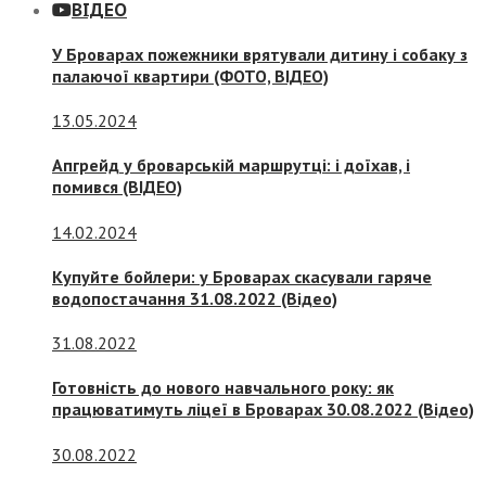
ВІДЕО
У Броварах пожежники врятували дитину і собаку з
палаючої квартири (ФОТО, ВІДЕО)
13.05.2024
Апгрейд у броварській маршрутці: і доїхав, і
помився (ВІДЕО)
14.02.2024
Купуйте бойлери: у Броварах скасували гаряче
водопостачання 31.08.2022 (Відео)
31.08.2022
Готовність до нового навчального року: як
працюватимуть ліцеї в Броварах 30.08.2022 (Відео)
30.08.2022