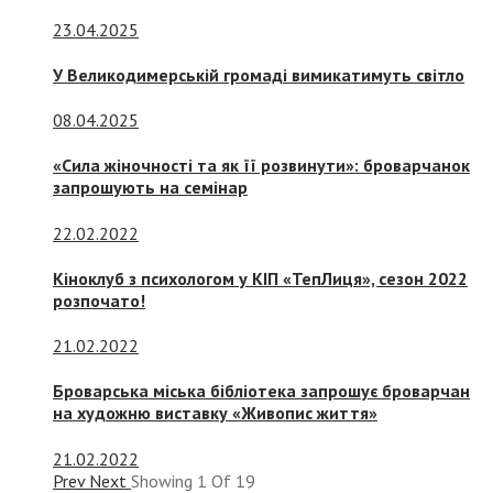
23.04.2025
У Великодимерській громаді вимикатимуть світло
08.04.2025
«Сила жіночності та як її розвинути»: броварчанок
запрошують на семінар
22.02.2022
Кіноклуб з психологом у КІП «ТепЛиця», сезон 2022
розпочато!
21.02.2022
Броварська міська бібліотека запрошує броварчан
на художню виставку «Живопис життя»
21.02.2022
Prev
Next
Showing
1
Of
19