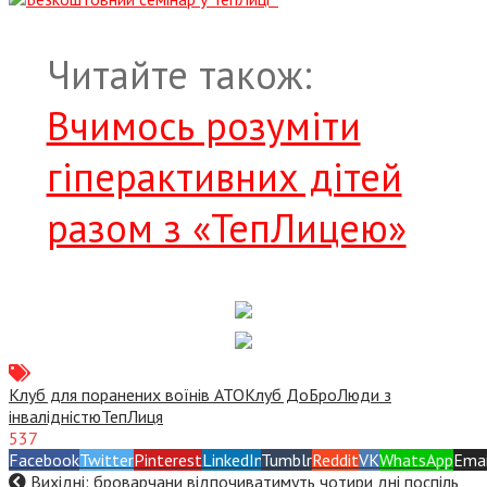
Читайте також:
Вчимось розуміти
гіперактивних дітей
разом з «ТепЛицею»
Клуб для поранених воїнів АТО
Клуб ДоБро
Люди з
інвалідністю
ТепЛиця
537
Facebook
Twitter
Pinterest
LinkedIn
Tumblr
Reddit
VK
WhatsApp
Emai
Вихідні: броварчани відпочиватимуть чотири дні поспіль