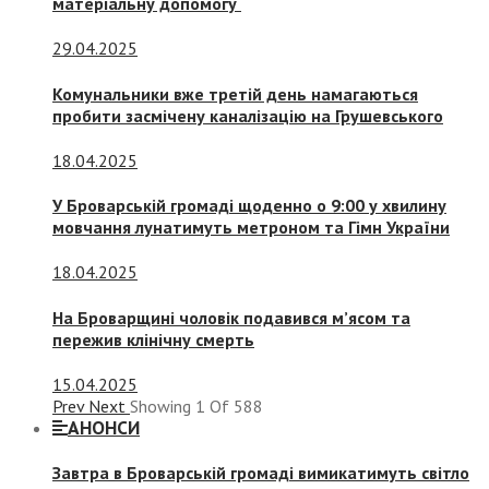
матеріальну допомогу
29.04.2025
Комунальники вже третій день намагаються
пробити засмічену каналізацію на Грушевського
18.04.2025
У Броварській громаді щоденно о 9:00 у хвилину
мовчання лунатимуть метроном та Гімн України
18.04.2025
На Броварщині чоловік подавився м’ясом та
пережив клінічну смерть
15.04.2025
Prev
Next
Showing
1
Of
588
АНОНСИ
Завтра в Броварській громаді вимикатимуть світло