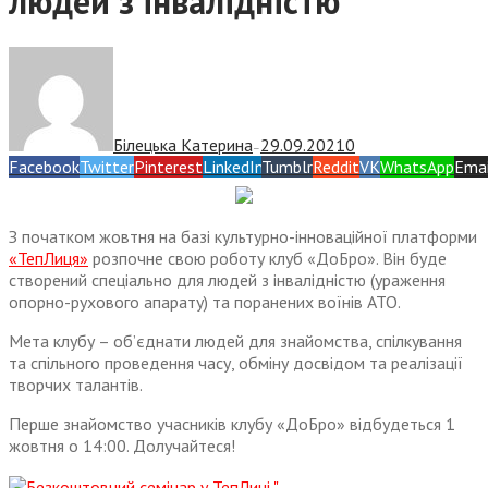
людей з інвалідністю
Білецька Катерина
29.09.2021
0
—
Facebook
Twitter
Pinterest
LinkedIn
Tumblr
Reddit
VK
WhatsApp
Emai
З початком жовтня на базі культурно-інноваційної платформи
«ТепЛиця»
розпочне свою роботу клуб «ДоБро». Він буде
створений спеціально для людей з інвалідністю (ураження
опорно-рухового апарату) та поранених воїнів АТО.
Мета клубу – об’єднати людей для знайомства, спілкування
та спільного проведення часу, обміну досвідом та реалізації
творчих талантів.
Перше знайомство учасників клубу «ДоБро» відбудеться 1
жовтня о 14:00. Долучайтеся!