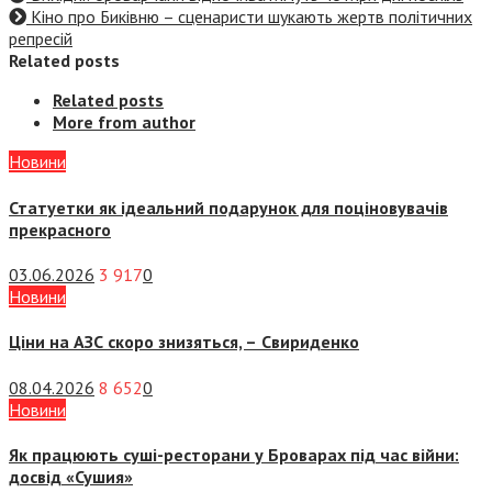
Кіно про Биківню – сценаристи шукають жертв політичних
репресій
Related posts
Related posts
More from author
Новини
Статуетки як ідеальний подарунок для поціновувачів
прекрасного
03.06.2026
3 917
0
Новини
Ціни на АЗС скоро знизяться, –
Свириденко
08.04.2026
8 652
0
Новини
Як працюють суші-ресторани у Броварах під час війни:
досвід «Сушия»