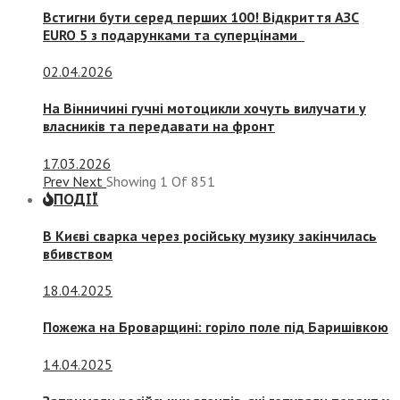
Встигни бути серед перших 100! Відкриття АЗС
EURO 5 з подарунками та суперцінами
02.04.2026
На Вінничині гучні мотоцикли хочуть вилучати у
власників та передавати на фронт
17.03.2026
Prev
Next
Showing
1
Of
851
ПОДІЇ
В Києві сварка через російську музику закінчилась
вбивством
18.04.2025
Пожежа на Броварщині: горіло поле під Баришівкою
14.04.2025