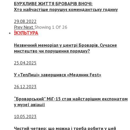
БУРХЛИВЕ ЖИТТЯ БРОВАРІВ ВНОЧІ:
Хто найчастіше порушує комендантську годину
29.08.2022
Prev
Next
Showing
1
Of
26
КУЛЬТУРА
Незвичний меморіал у центрі Броварів. Сучасне
мистецтво чи порушення порядку?
25.04.2025
У «ТепЛиці» завершився «Медяник Fest»
26.12.2023
“Броварський” МіГ-15 став найстарішим експонатом
у музеї авіації
10.05.2023
Чистий четвер: що можна і треба робити у цей