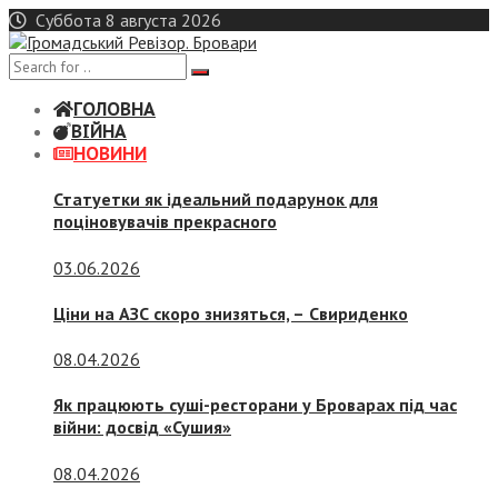
Skip
Суббота 8 августа 2026
to
content
ГОЛОВНА
ВІЙНА
НОВИНИ
Статуетки як ідеальний подарунок для
поціновувачів прекрасного
03.06.2026
Ціни на АЗС скоро знизяться, –
Свириденко
08.04.2026
Як працюють суші-ресторани у Броварах під час
війни: досвід «Сушия»
08.04.2026