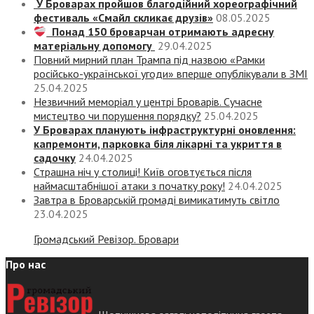
У Броварах пройшов благодійний хореографічний
фестиваль «Смайл скликає друзів»
08.05.2025
Понад 150 броварчан отримають адресну
матеріальну допомогу
29.04.2025
Повний мирний план Трампа під назвою «‎Рамки
російсько-української угоди» вперше опублікували в ЗМІ
25.04.2025
Незвичний меморіал у центрі Броварів. Сучасне
мистецтво чи порушення порядку?
25.04.2025
У Броварах планують інфраструктурні оновлення:
капремонти, парковка біля лікарні та укриття в
садочку
24.04.2025
Страшна ніч у столиці! Київ оговтується після
наймасштабнішої атаки з початку року!
24.04.2025
Завтра в Броварській громаді вимикатимуть світло
23.04.2025
Громадський Ревізор. Бровари
Про нас