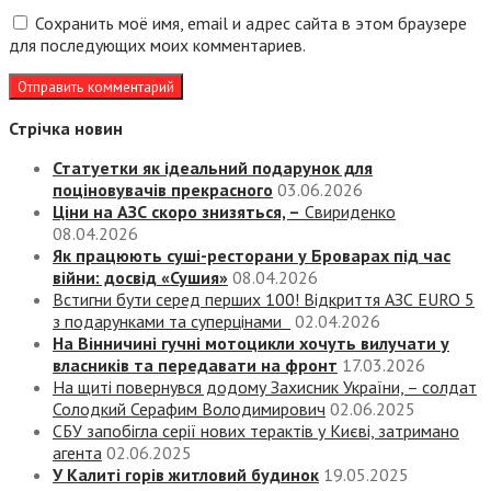
Сохранить моё имя, email и адрес сайта в этом браузере
для последующих моих комментариев.
Стрічка новин
Статуетки як ідеальний подарунок для
поціновувачів прекрасного
03.06.2026
Ціни на АЗС скоро знизяться, –
Свириденко
08.04.2026
Як працюють суші-ресторани у Броварах під час
війни: досвід «Сушия»
08.04.2026
Встигни бути серед перших 100! Відкриття АЗС EURO 5
з подарунками та суперцінами
02.04.2026
На Вінничині гучні мотоцикли хочуть вилучати у
власників та передавати на фронт
17.03.2026
На щиті повернувся додому Захисник України, – солдат
Солодкий Серафим Володимирович
02.06.2025
СБУ запобігла серії нових терактів у Києві, затримано
агента
02.06.2025
У Калиті горів житловий будинок
19.05.2025