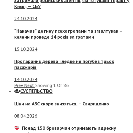
Затримали російських агентів, які готували теракт у
Києві, — СБУ
24.10.2024
“Накачав” дитину психотропами та згвалтував –
киянин проведе 14 років за ґратами
15.10.2024
Протаранив дерево і ледве не погубив трьох
пасажирів
14.10.2024
Prev
Next
Showing
1
Of
86
СУСПIЛЬСТВО
Ціни на АЗС скоро знизяться, –
Свириденко
08.04.2026
Понад 150 броварчан отримають адресну