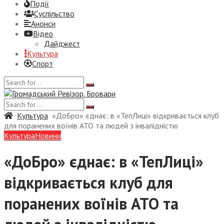
Події
Суспiльство
Анонси
Відео
Дайджест
Культура
Спорт
Культура
«ДоБро» єднає: в «ТепЛиці» відкривається клуб
для поранених воїнів АТО та людей з інвалідністю
Культура
Новини
«ДоБро» єднає: в «ТепЛиці»
відкривається клуб для
поранених воїнів АТО та