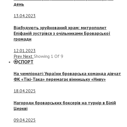
день
13.04.2023
Відбудують зруйнований храм: митрополит
Епіфаній зустрівся з очільниками Броварської
громади
12.01.2023
Prev
Next
Showing
1
Of
9
СПОРТ
На чемпіонаті України броварська команда дівчат
ФК «Тікі-Така» перемагає вінницьку «Ниву»
18.04.2025
Нагороди броварських боксерів на турнір в Білій
Церкві
09.04.2025