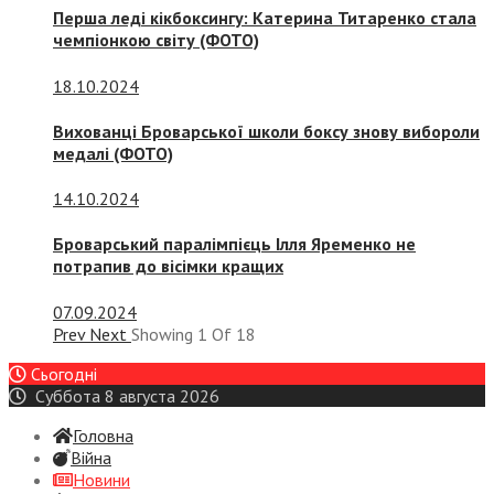
Перша леді кікбоксингу: Катерина Титаренко стала
чемпіонкою світу (ФОТО)
18.10.2024
Вихованці Броварської школи боксу знову вибороли
медалі (ФОТО)
14.10.2024
Броварський паралімпієць Ілля Яременко не
потрапив до вісімки кращих
07.09.2024
Prev
Next
Showing
1
Of
18
Сьогодні
Суббота 8 августа 2026
Головна
Війна
Новини