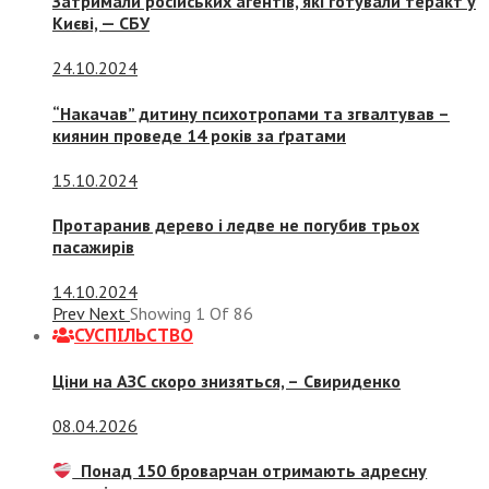
Затримали російських агентів, які готували теракт у
Києві, — СБУ
24.10.2024
“Накачав” дитину психотропами та згвалтував –
киянин проведе 14 років за ґратами
15.10.2024
Протаранив дерево і ледве не погубив трьох
пасажирів
14.10.2024
Prev
Next
Showing
1
Of
86
СУСПIЛЬСТВО
Ціни на АЗС скоро знизяться, –
Свириденко
08.04.2026
Понад 150 броварчан отримають адресну