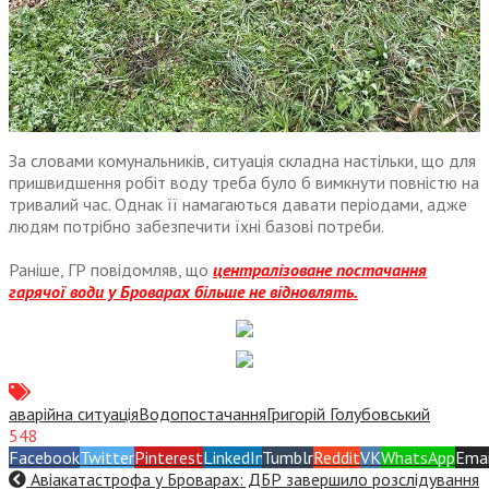
За словами комунальників, ситуація складна настільки, що для
пришвидшення робіт воду треба було б вимкнути повністю на
тривалий час. Однак її намагаються давати періодами, адже
людям потрібно забезпечити їхні базові потреби.
Раніше, ГР повідомляв, що
централізоване постачання
гарячої води у Броварах більше не відновлять.
аварійна ситуація
Водопостачання
Григорій Голубовський
548
Facebook
Twitter
Pinterest
LinkedIn
Tumblr
Reddit
VK
WhatsApp
Emai
Авіакатастрофа у Броварах: ДБР завершило розслідування