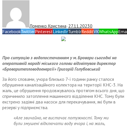
Ломенко Кристина
27.11.2023
0
—
Facebook
Twitter
Pinterest
LinkedIn
Tumblr
Reddit
VK
WhatsApp
Emai
Про ситуацію з водопостачанням у м. Бровари сьогодні на
оперативній нараді міського голови відзвітував директор
«Броваритепловодоенергії» Григорій Голубовський
За його словами, учора близько 7-ї години ранку сталося
обрушення каналізаційного колектора на території КНС-3. На
жаль, це обрушення продовжувалось протягом всього дня, що
спричинило затоплення машинного відділення КНС. Тому були
екстрено задіяні два насоси для перекачування, які були в
резерві у підприємства.
«Але звичайно, не вистачає потужності. Тому ми
були змушені відключати воду вчора і, на жаль,