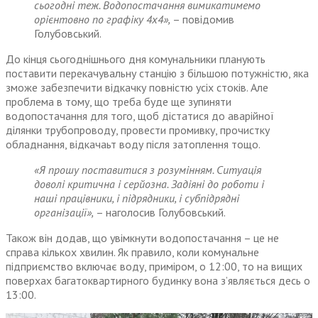
сьогодні теж. Водопостачання вимикатимемо
орієнтовно по графіку 4х4»,
– повідомив
Голубовський.
До кінця сьогоднішнього дня комунальники планують
поставити перекачувальну станцію з більшою потужністю, яка
зможе забезпечити відкачку повністю усіх стоків. Але
проблема в тому, що треба буде ще зупиняти
водопостачання для того, щоб дістатися до аварійної
ділянки трубопроводу, провести промивку, прочистку
обладнання, відкачаьт воду після затоплення тощо.
«Я прошу поставитися з розумінням. Ситуація
доволі критична і серйозна. Задіяні до роботи і
наші працівники, і підрядники, і субпідрядні
організації»,
– наголосив Голубовський.
Також він додав, що увімкнути водопостачання – це не
справа кількох хвилин. Як правило, коли комунальне
підприємство включає воду, приміром, о 12:00, то на вищих
поверхах багатоквартирного будинку вона з’являється десь о
13:00.