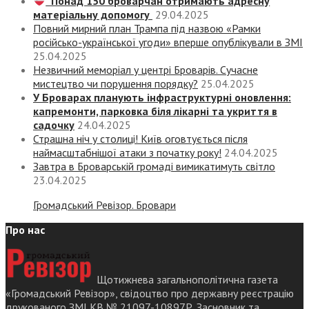
Понад 150 броварчан отримають адресну
матеріальну допомогу
29.04.2025
Повний мирний план Трампа під назвою «‎Рамки
російсько-української угоди» вперше опублікували в ЗМІ
25.04.2025
Незвичний меморіал у центрі Броварів. Сучасне
мистецтво чи порушення порядку?
25.04.2025
У Броварах планують інфраструктурні оновлення:
капремонти, парковка біля лікарні та укриття в
садочку
24.04.2025
Страшна ніч у столиці! Київ оговтується після
наймасштабнішої атаки з початку року!
24.04.2025
Завтра в Броварській громаді вимикатимуть світло
23.04.2025
Громадський Ревізор. Бровари
Про нас
Щотижнева загальнополітична газета
«Громадський Ревізор», свідоцтво про державну реєстрацію
друкованого ЗМІ КВ № 21097-10897Р. Засновник та