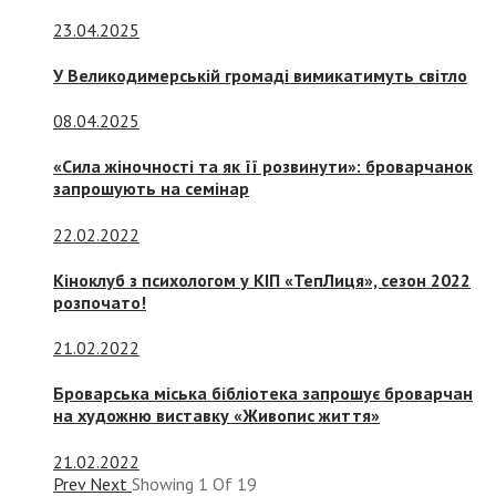
23.04.2025
У Великодимерській громаді вимикатимуть світло
08.04.2025
«Сила жіночності та як її розвинути»: броварчанок
запрошують на семінар
22.02.2022
Кіноклуб з психологом у КІП «ТепЛиця», сезон 2022
розпочато!
21.02.2022
Броварська міська бібліотека запрошує броварчан
на художню виставку «Живопис життя»
21.02.2022
Prev
Next
Showing
1
Of
19