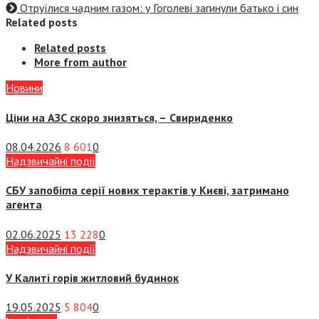
Отруїлися чадним газом: у Гоголеві загинули батько і син
Related posts
Related posts
More from author
Новини
Ціни на АЗС скоро знизяться, –
Свириденко
08.04.2026
8 601
0
Надзвичайні події
СБУ запобігла серії нових терактів у Києві, затримано
агента
02.06.2025
13 228
0
Надзвичайні події
У Калиті горів житловий будинок
19.05.2025
5 804
0