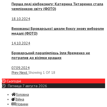
Перша леді кікбоксингу: Катерина Титаренко стала
чемпіонкою світу (ФОТО)
18.10.2024
Вихованці Броварської школи боксу знову вибороли
медалі (ФОТО)
14.10.2024
Броварський паралімпієць Ілля Яременко не
потрапив до вісімки кращих
07.09.2024
Prev
Next
Showing
1
Of
18
Сьогодні
Пятница 7 августа 2026
Головна
Війна
Новини