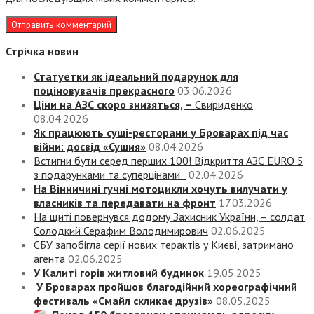
Стрічка новин
Статуетки як ідеальний подарунок для
поціновувачів прекрасного
03.06.2026
Ціни на АЗС скоро знизяться, –
Свириденко
08.04.2026
Як працюють суші-ресторани у Броварах під час
війни: досвід «Сушия»
08.04.2026
Встигни бути серед перших 100! Відкриття АЗС EURO 5
з подарунками та суперцінами
02.04.2026
На Вінничині гучні мотоцикли хочуть вилучати у
власників та передавати на фронт
17.03.2026
На щиті повернувся додому Захисник України, – солдат
Солодкий Серафим Володимирович
02.06.2025
СБУ запобігла серії нових терактів у Києві, затримано
агента
02.06.2025
У Калиті горів житловий будинок
19.05.2025
У Броварах пройшов благодійний хореографічний
фестиваль «Смайл скликає друзів»
08.05.2025