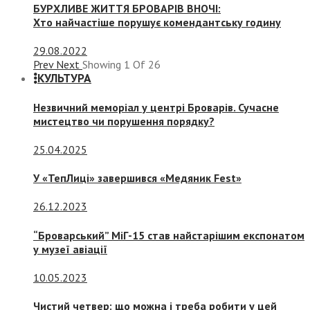
БУРХЛИВЕ ЖИТТЯ БРОВАРІВ ВНОЧІ:
Хто найчастіше порушує комендантську годину
29.08.2022
Prev
Next
Showing
1
Of
26
КУЛЬТУРА
Незвичний меморіал у центрі Броварів. Сучасне
мистецтво чи порушення порядку?
25.04.2025
У «ТепЛиці» завершився «Медяник Fest»
26.12.2023
“Броварський” МіГ-15 став найстарішим експонатом
у музеї авіації
10.05.2023
Чистий четвер: що можна і треба робити у цей