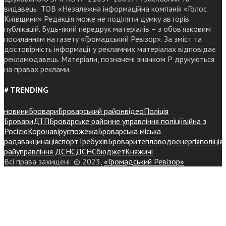
видавець: ТОВ «Незалежна інформаційна компанія «Голос
Київщини» Редакція може не поділяти думку авторів
публікацій. Будь-який передрук матеріалів – з обов’язковим
посиланням на газету «Громадський Ревізор». За зміст та
достовірність інформації у рекламних матеріалах відповідає
рекламодавець. Матеріали, позначені значком Р друкуються
на правах реклами.
# TRENDING
новини
Бровари
Броварський район
відео
Поліція
Бровари
ДТП
Броварське районне управління поліції
війна з
Росією
Коронавірус
пожежа
Броварська міська
рада
вакцинація
спорт
Требухів
Броваритепловодоенергія
поліція
райуправління ДСНС
ДСНС
бюджет
Княжичі
Всі права захищені: © 2023,
«Громадський Ревізор»