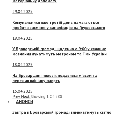
матеріальну допомогу
29.04.2025
Комунальники вже третій день намагаються
пробити засмічену каналізацію на Грушевського
18.04.2025
У Броварській громаді щоденно о 9:00 у хвилину
мовчання лунатимуть метроном та Гімн України
18.04.2025
На Броварщині чоловік подавився м’ясом та
пережив клінічну смерть
15.04.2025
Prev
Next
Showing
1
Of
588
АНОНСИ
Завтра в Броварській громаді вимикатимуть світло