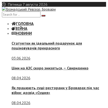
Skip
Пятница 7 августа 2026
to
content
ГОЛОВНА
ВІЙНА
НОВИНИ
Статуетки як ідеальний подарунок для
поціновувачів прекрасного
03.06.2026
Ціни на АЗС скоро знизяться, –
Свириденко
08.04.2026
Як працюють суші-ресторани у Броварах під час
війни: досвід «Сушия»
08.04.2026