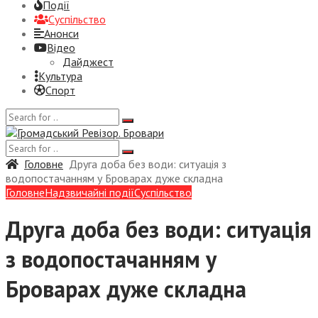
Події
Суспiльство
Анонси
Відео
Дайджест
Культура
Спорт
Головне
Друга доба без води: ситуація з
водопостачанням у Броварах дуже складна
Головне
Надзвичайні події
Суспiльство
Друга доба без води: ситуація
з водопостачанням у
Броварах дуже складна