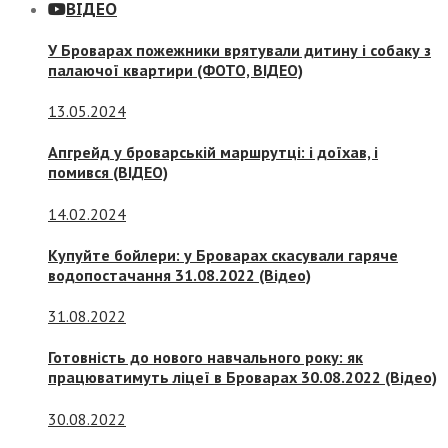
ВІДЕО
У Броварах пожежники врятували дитину і собаку з
палаючої квартири (ФОТО, ВІДЕО)
13.05.2024
Апгрейд у броварській маршрутці: і доїхав, і
помився (ВІДЕО)
14.02.2024
Купуйте бойлери: у Броварах скасували гаряче
водопостачання 31.08.2022 (Відео)
31.08.2022
Готовність до нового навчального року: як
працюватимуть ліцеї в Броварах 30.08.2022 (Відео)
30.08.2022