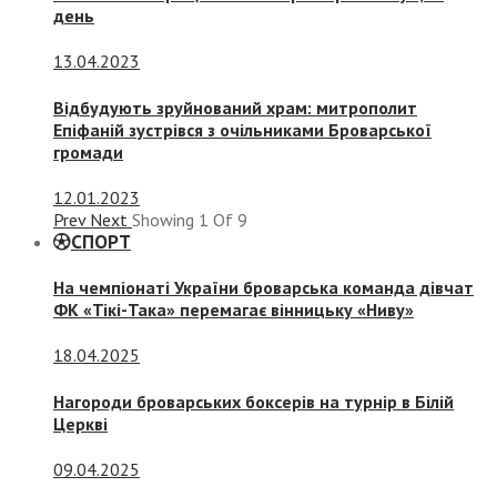
день
13.04.2023
Відбудують зруйнований храм: митрополит
Епіфаній зустрівся з очільниками Броварської
громади
12.01.2023
Prev
Next
Showing
1
Of
9
СПОРТ
На чемпіонаті України броварська команда дівчат
ФК «Тікі-Така» перемагає вінницьку «Ниву»
18.04.2025
Нагороди броварських боксерів на турнір в Білій
Церкві
09.04.2025