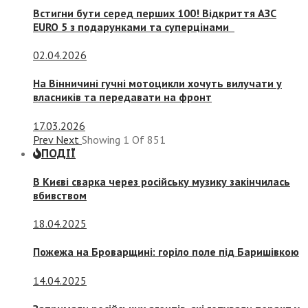
Встигни бути серед перших 100! Відкриття АЗС
EURO 5 з подарунками та суперцінами
02.04.2026
На Вінничині гучні мотоцикли хочуть вилучати у
власників та передавати на фронт
17.03.2026
Prev
Next
Showing
1
Of
851
ПОДІЇ
В Києві сварка через російську музику закінчилась
вбивством
18.04.2025
Пожежа на Броварщині: горіло поле під Баришівкою
14.04.2025