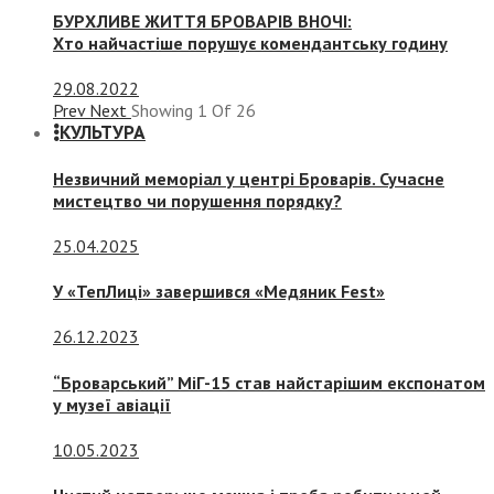
БУРХЛИВЕ ЖИТТЯ БРОВАРІВ ВНОЧІ:
Хто найчастіше порушує комендантську годину
29.08.2022
Prev
Next
Showing
1
Of
26
КУЛЬТУРА
Незвичний меморіал у центрі Броварів. Сучасне
мистецтво чи порушення порядку?
25.04.2025
У «ТепЛиці» завершився «Медяник Fest»
26.12.2023
“Броварський” МіГ-15 став найстарішим експонатом
у музеї авіації
10.05.2023