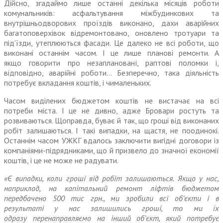
Дійсно, згадаймо лише останні декілька місяців роботи
комунальників: асфальтування міжбудинкових та
внутрішньодворових проїздів виконано, дахи аварійних
багатоповерхівок відремонтовано, оновлено тротуари та
під’їзди, утеплюються фасади. Це далеко не всі роботи, що
виконані останнім часом. І це лише планові ремонти. А
якщо говорити про незаплановані, раптові поломки і,
відповідно, аварійні роботи… Безперечно, така діяльність
потребує вкладання коштів, і чималеньких.
Часом виділених бюджетом коштів не вистачає на всі
потреби міста. І це не дивно, адже Бровари ростуть та
розвиваються. Щоправда, буває й так, що гроші від виконаних
робіт залишаються. І такі випадки, на щастя, не поодинокі.
Останнім часом УЖКГ вдалось заключити вигідні договори із
компаніями-підрядниками, що й призвело до значної економії
коштів, і це не може не радувати.
«Є випадки, коли гроші від робіт залишаються. Якщо у нас,
наприклад, на капітальний ремонт ліфтів бюджетом
передбачено 500 тис грн., ми зробили всі об’єкти і в
результаті у нас залишились гроші, то ми їх
одразу перенаправляємо на інший об’єкт, який потребує