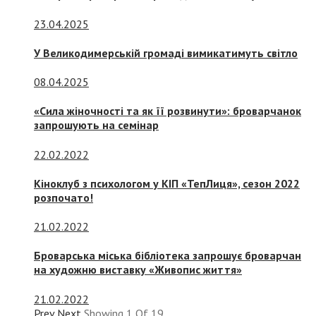
23.04.2025
У Великодимерській громаді вимикатимуть світло
08.04.2025
«Сила жіночності та як її розвинути»: броварчанок
запрошують на семінар
22.02.2022
Кіноклуб з психологом у КІП «ТепЛиця», сезон 2022
розпочато!
21.02.2022
Броварська міська бібліотека запрошує броварчан
на художню виставку «Живопис життя»
21.02.2022
Prev
Next
Showing
1
Of
19