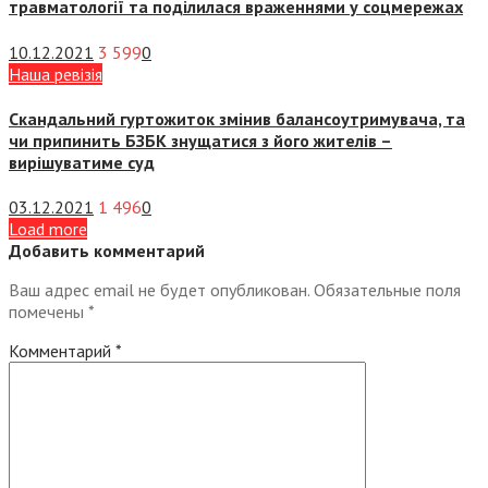
травматології та поділилася враженнями у соцмережах
10.12.2021
3 599
0
Наша ревізія
Скандальний гуртожиток змінив балансоутримувача, та
чи припинить БЗБК знущатися з його жителів –
вирішуватиме суд
03.12.2021
1 496
0
Load more
Добавить комментарий
Ваш адрес email не будет опубликован.
Обязательные поля
помечены
*
Комментарий
*