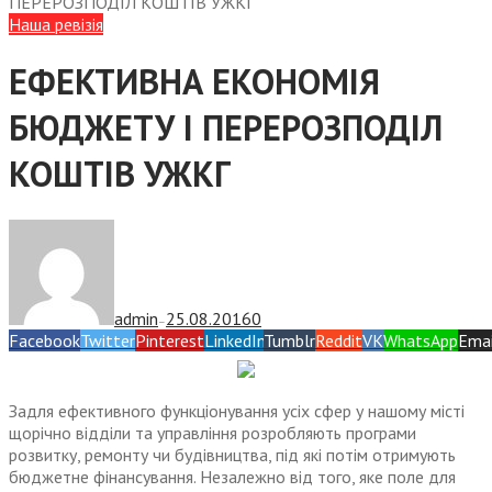
ПЕРЕРОЗПОДІЛ КОШТІВ УЖКГ
Наша ревізія
ЕФЕКТИВНА ЕКОНОМІЯ
БЮДЖЕТУ І ПЕРЕРОЗПОДІЛ
КОШТІВ УЖКГ
admin
25.08.2016
0
—
Facebook
Twitter
Pinterest
LinkedIn
Tumblr
Reddit
VK
WhatsApp
Emai
Задля ефективного функціонування усіх сфер у нашому місті
щорічно відділи та управління розробляють програми
розвитку, ремонту чи будівництва, під які потім отримують
бюджетне фінансування. Незалежно від того, яке поле для