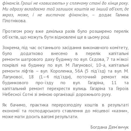
фінансів. Гроші не «зависають» у сплячому стані до кінця року.
Ми одразу вкладаємо той залишок коштів на інший об’єкт, де
якраз, може, і не вистачає фінансів»
, – додає Галина
Плотнікова.
Протягом року вже декілька разів було розширено перелік
об’єктів, що можуть бути відновлені ще в цьому році.
Зокрема, під час останнього засідання виконавчого комітету,
було додатково внесено в перелік капітальні
ремонти шатрового даху будинку по вул. Сєдова, 7 та м’якої
покрівлі на будинку по вул. М Лагунової, 10-а, капітальні
ремонти ліфтів – вул. Короленка, 56А (5 під’їзд) та вул. М.
Лагунової, 18 (1–4 під’їзди), поточний ремонт між
будинкового про-їзду по вул. Гагаріна, 11 та
капітальний ремонт перехрестя вулиць Гагаріна та Героїв
Небесної Сотні зі зміною організації дорожнього руху.
Як бачимо, практика перерозподілу коштів в результаті
економії та господарського ставлення до місцевої «казни»,
може мати досить вагомі результати.
Богдана Дем’янчук