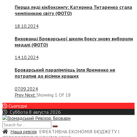
Перша леді кікбоксингу: Катерина Титаренко стала
чемпіонкою світу (ФОТО)
18.10.2024
Вихованці Броварської школи боксу знову вибороли
медалі (ФОТО)
14.10.2024
Броварський паралімпієць Ілля Яременко не
потрапив до вісімки кращих
07.09.2024
Prev
Next
Showing
1
Of
18
Сьогодні
Суббота 8 августа 2026
Наша ревізія
ЕФЕКТИВНА ЕКОНОМІЯ БЮДЖЕТУ І