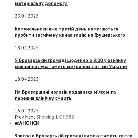
матеріальну допомогу
29.04.2025
Комунальники вже третій день намагаються
пробити засмічену каналізацію на Грушевського
18.04.2025
У Броварській громаді щоденно о 9:00 у хвилину
мовчання лунатимуть метроном та Гімн України
18.04.2025
На Броварщині чоловік подавився м’ясом та
пережив клінічну смерть
15.04.2025
Prev
Next
Showing
1
Of
588
АНОНСИ
Завтра в Броварській громаді вимикатимуть світло