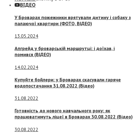
ВІДЕО
У Броварах пожежники врятували дитину і собаку з
палаючої квартири (ФОТО, ВІДЕО)
13.05.2024
Апгрейд у броварській маршрутці: і доїхав, і
помився (ВІДЕО)
14.02.2024
Купуйте бойлери: у Броварах скасували гаряче
водопостачання 31.08.2022 (Відео)
31.08.2022
Готовність до нового навчального року: як
працюватимуть ліцеї в Броварах 30.08.2022 (Відео)
30.08.2022