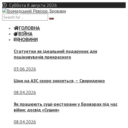
Skip
Суббота 8 августа 2026
to
content
ГОЛОВНА
ВІЙНА
НОВИНИ
Статуетки як ідеальний подарунок для
поціновувачів прекрасного
03.06.2026
Ціни на АЗС скоро знизяться, –
Свириденко
08.04.2026
Як працюють суші-ресторани у Броварах під час
війни: досвід «Сушия»
08.04.2026