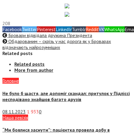
208
Facebook
Twitter
Pinterest
LinkedIn
Tumblr
Reddit
VK
WhatsApp
Emai
Бровари відвідала дружина Президента
Обдарованим – скрізь у нас дорога як у Броварах
відзначають найрозумніших
Related posts
Related posts
More from author
Головне
Не було б щастя, але допоміг скандал: притулок у Підліссі
несподівано знайшов багато друзів
08.11.2023
1 933
0
Наша ревізія
“Ми боялися заснути”: пацієнтка провела добу в