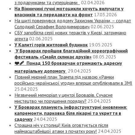
з подарунками та суперцінами
02.04.2026
На Вінничині гучні мотоцикли хочуть вилучати у
власників та передавати на фронт
17.03.2026
На щиті повернувся додому Захисник України, – солдат
Солодкий Серафим Володимирович
02.06.2025
СБУ запобігла серії нових терактів у Києві, затримано
агента
02.06.2025
У Калиті горів житловий будинок
19.05.2025
У Броварах пройшов благодійний хореографічний
фестиваль «Смайл скликає друзів»
08.05.2025
❤️‍🩹 Понад 150 броварчан отримають адресну
матеріальну допомогу
29.04.2025
Повний мирний план Трампа під назвою «‎Рамки
російсько-української угоди» вперше опублікували в ЗМІ
25.04.2025
Незвичний меморіал у центрі Броварів. Сучасне
мистецтво чи порушення порядку?
25.04.2025
У Броварах планують інфраструктурні оновлення:
капремонти, парковка біля лікарні та укриття в
садочку
24.04.2025
Страшна ніч у столиці! Київ оговтується після
наймасштабнішої атаки з початку року!
24.04.2025