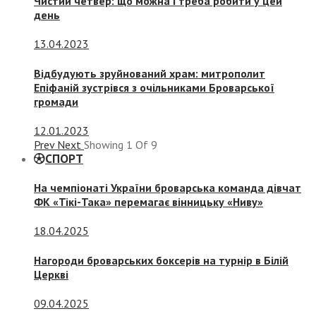
Чистий четвер: що можна і треба робити у цей
день
13.04.2023
Відбудують зруйнований храм: митрополит
Епіфаній зустрівся з очільниками Броварської
громади
12.01.2023
Prev
Next
Showing
1
Of
9
СПОРТ
На чемпіонаті України броварська команда дівчат
ФК «Тікі-Така» перемагає вінницьку «Ниву»
18.04.2025
Нагороди броварських боксерів на турнір в Білій
Церкві
09.04.2025