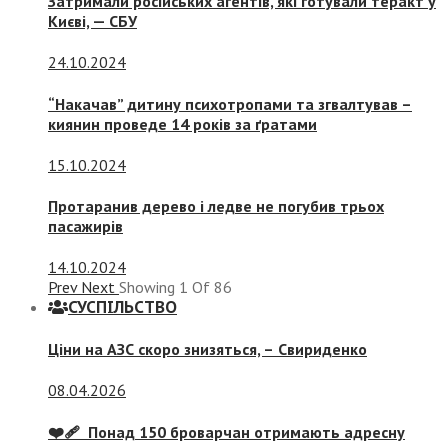
Затримали російських агентів, які готували теракт у
Києві, — СБУ
24.10.2024
“Накачав” дитину психотропами та згвалтував –
киянин проведе 14 років за ґратами
15.10.2024
Протаранив дерево і ледве не погубив трьох
пасажирів
14.10.2024
Prev
Next
Showing
1
Of
86
СУСПIЛЬСТВО
Ціни на АЗС скоро знизяться, –
Свириденко
08.04.2026
❤️‍🩹 Понад 150 броварчан отримають адресну