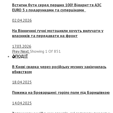
Встигни бути серед перших 100! Відкриття АЗС
EURO 5 з подарунками та суперцінами
02.04.2026
На Вінничині гучні мотоцикли хочуть вилучати у
власників та передавати на фронт
17.03.2026
Prev
Next
Showing
1
Of
851
ПОДІЇ
В Києві сварка через російську музику закінчилась
вбивством
18.04.2025
Пожежа на Броварщині: горіло поле під Баришівкою
14.04.2025