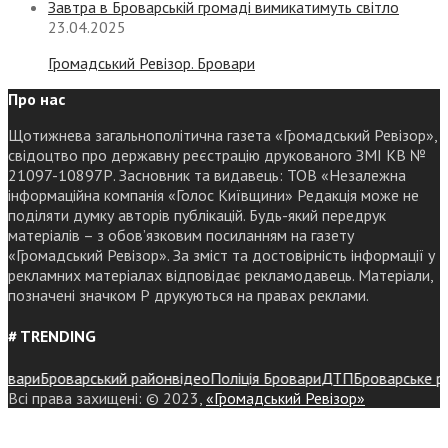
Завтра в Броварській громаді вимикатимуть світло
23.04.2025
Громадський Ревізор. Бровари
Про нас
Щотижнева загальнополітична газета «Громадський Ревізор»,
свідоцтво про державну реєстрацію друкованого ЗМІ КВ №
21097-10897Р. Засновник та видавець: ТОВ «Незалежна
інформаційна компанія «Голос Київщини» Редакція може не
поділяти думку авторів публікацій. Будь-який передрук
матеріалів – з обов’язковим посиланням на газету
«Громадський Ревізор». За зміст та достовірність інформації у
рекламних матеріалах відповідає рекламодавець. Матеріали,
позначені значком Р друкуються на правах реклами.
# TRENDING
ари
Броварський район
відео
Поліція Бровари
ДТП
Броварське райо
Всі права захищені: © 2023,
«Громадський Ревізор»