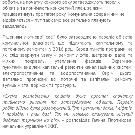
роботи, на початку кожного року затверджують перелік
об’єктів та приймають конкретний план, за яким і
працюватимуть протягом року. Комунальна сфера нічим не
відрізняється – тут так само все ретельно планують
заздалегідь
Рішенням лютневої сесії було затверджено перелік об’єктів
комунальної власності, що підлягають капітальному та
поточному ремонтам у 2016 році. Серед пунктів програми, на
які слід звернути увагу – ремонт ліфтів, шатрових дахів та
м’яких покрівель, утеплення фасадів. Окремими
пунктами виділені капітальні ремонти каналізаційних систем,
електропостачання та водопостачання. Окрім цього,
детально прописані всі поточні та капітальні ремонти
вулиць міста, доріжок та тротуарів.
«Схема розподілення коштів дуже проста: спочатку
приймаємо рішення та затверджуємо об’єкти. Перелік
робіт дійсно дуже розгалужений. Тут і ремонти дахів, і ліфтів,
і проїздів, і так далі. Так ми можемо планувати міський
бюджет терміном на рік»
, – розповідає Галина Плотнікова,
начальник управління ЖКГ.