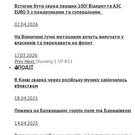
Встигни бути серед перших 100! Відкриття АЗС
EURO 5 з подарунками та суперцінами
02.04.2026
На Вінничині гучні мотоцикли хочуть вилучати у
власників та передавати на фронт
17.03.2026
Prev
Next
Showing
1
Of
851
ПОДІЇ
В Києві сварка через російську музику закінчилась
вбивством
18.04.2025
Пожежа на Броварщині: горіло поле під Баришівкою
14.04.2025