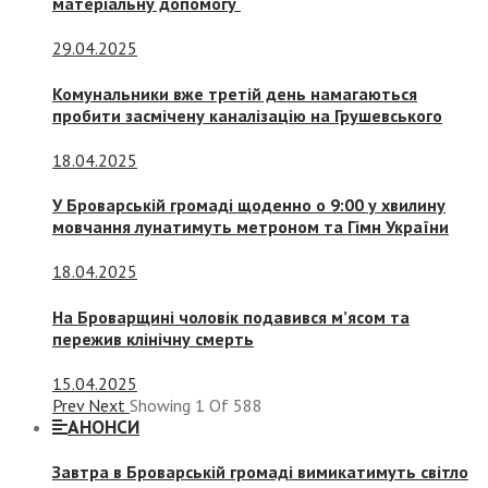
матеріальну допомогу
29.04.2025
Комунальники вже третій день намагаються
пробити засмічену каналізацію на Грушевського
18.04.2025
У Броварській громаді щоденно о 9:00 у хвилину
мовчання лунатимуть метроном та Гімн України
18.04.2025
На Броварщині чоловік подавився м’ясом та
пережив клінічну смерть
15.04.2025
Prev
Next
Showing
1
Of
588
АНОНСИ
Завтра в Броварській громаді вимикатимуть світло