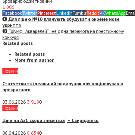
Бровари
бюджет
новини
1 006
Facebook
Twitter
Pinterest
LinkedIn
Tumblr
Reddit
VK
WhatsApp
Emai
Для ліцею №10 планують збудувати окреме нове
укриття
Тріумф “Акварелей” і не одна перемога на престижному
конкурсі
Related posts
Related posts
More from author
Новини
Статуетки як ідеальний подарунок для поціновувачів
прекрасного
03.06.2026
3 919
0
Новини
Ціни на АЗС скоро знизяться, –
Свириденко
08.04.2026
8 654
0