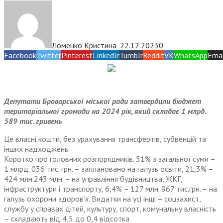
Ломенко Кристина
22.12.2023
0
—
Facebook
Twitter
Pinterest
LinkedIn
Tumblr
Reddit
VK
WhatsApp
Emai
Депутати Броварської міської ради затвердили бюджет
територіальної громади на 2024 рік, який складає 1 млрд.
589 тис. гривень
Це власні кошти, без урахування трансфертів, субвенцій та
інших надходжень.
Коротко про головних розпорядників. 51% з загальної суми –
1 млрд. 036 тис. грн. – заплановано на галузь освіти, 21,3% –
424 млн.243 млн. – на управління будівництва, ЖКГ,
інфраструктури і транспорту, 6,4% – 127 млн. 967 тис.грн. – на
галузь охорони здоров’я. Видатки на усі інші – соцзахист,
службу у справах дітей, культуру, спорт, комунальну власність
– складають від 4,5 до 0,4 відсотка.