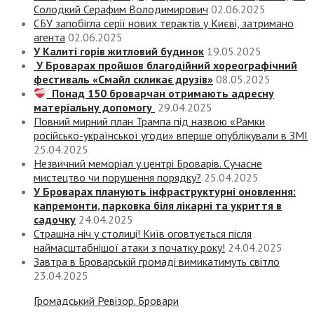
Солодкий Серафим Володимирович
02.06.2025
СБУ запобігла серії нових терактів у Києві, затримано
агента
02.06.2025
У Калиті горів житловий будинок
19.05.2025
У Броварах пройшов благодійний хореографічний
фестиваль «Смайл скликає друзів»
08.05.2025
Понад 150 броварчан отримають адресну
матеріальну допомогу
29.04.2025
Повний мирний план Трампа під назвою «‎Рамки
російсько-української угоди» вперше опублікували в ЗМІ
25.04.2025
Незвичний меморіал у центрі Броварів. Сучасне
мистецтво чи порушення порядку?
25.04.2025
У Броварах планують інфраструктурні оновлення:
капремонти, парковка біля лікарні та укриття в
садочку
24.04.2025
Страшна ніч у столиці! Київ оговтується після
наймасштабнішої атаки з початку року!
24.04.2025
Завтра в Броварській громаді вимикатимуть світло
23.04.2025
Громадський Ревізор. Бровари