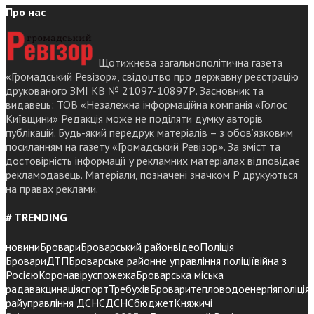
Про нас
Щотижнева загальнополітична газета
«Громадський Ревізор», свідоцтво про державну реєстрацію
друкованого ЗМІ КВ № 21097-10897Р. Засновник та
видавець: ТОВ «Незалежна інформаційна компанія «Голос
Київщини» Редакція може не поділяти думку авторів
публікацій. Будь-який передрук матеріалів – з обов’язковим
посиланням на газету «Громадський Ревізор». За зміст та
достовірність інформації у рекламних матеріалах відповідає
рекламодавець. Матеріали, позначені значком Р друкуються
на правах реклами.
# TRENDING
новини
Бровари
Броварський район
відео
Поліція
Бровари
ДТП
Броварське районне управління поліції
війна з
Росією
Коронавірус
пожежа
Броварська міська
рада
вакцинація
спорт
Требухів
Броваритепловодоенергія
поліція
райуправління ДСНС
ДСНС
бюджет
Княжичі