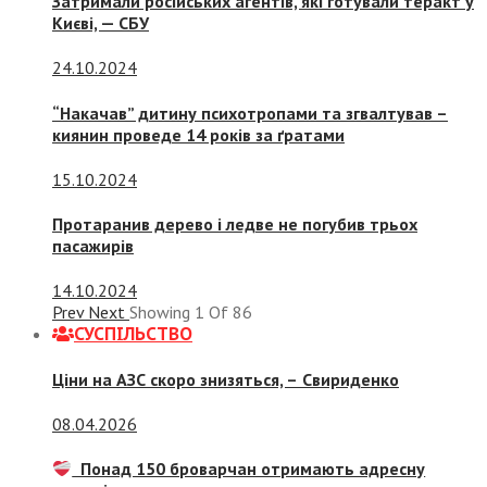
Затримали російських агентів, які готували теракт у
Києві, — СБУ
24.10.2024
“Накачав” дитину психотропами та згвалтував –
киянин проведе 14 років за ґратами
15.10.2024
Протаранив дерево і ледве не погубив трьох
пасажирів
14.10.2024
Prev
Next
Showing
1
Of
86
СУСПIЛЬСТВО
Ціни на АЗС скоро знизяться, –
Свириденко
08.04.2026
Понад 150 броварчан отримають адресну