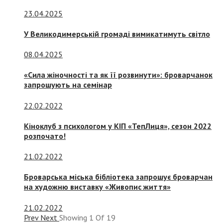
23.04.2025
У Великодимерській громаді вимикатимуть світло
08.04.2025
«Сила жіночності та як її розвинути»: броварчанок
запрошують на семінар
22.02.2022
Кіноклуб з психологом у КІП «ТепЛиця», сезон 2022
розпочато!
21.02.2022
Броварська міська бібліотека запрошує броварчан
на художню виставку «Живопис життя»
21.02.2022
Prev
Next
Showing
1
Of
19