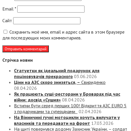
Email
*
Сайт
Сохранить моё имя, email и адрес сайта в этом браузере
для последующих моих комментариев.
Стрічка новин
Статуетки як ідеальний подарунок для
поціновувачів прекрасного
03.06.2026
Ціни на АЗС скоро знизяться, –
Свириденко
08.04.2026
Як працюють суші-ресторани у Броварах під час
війни: досвід «Сушия»
08.04.2026
Встигни бути серед перших 100! Відкриття АЗС EURO 5
з подарунками та суперцінами
02.04.2026
На Вінничині гучні мотоцикли хочуть вилучати у
власників та передавати на фронт
17.03.2026
На щиті повернувся додому Захисник України, – солдат