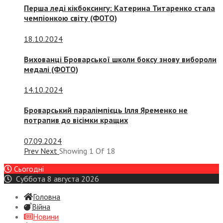
Перша леді кікбоксингу: Катерина Титаренко стала
чемпіонкою світу (ФОТО)
18.10.2024
Вихованці Броварської школи боксу знову вибороли
медалі (ФОТО)
14.10.2024
Броварський паралімпієць Ілля Яременко не
потрапив до вісімки кращих
07.09.2024
Prev
Next
Showing
1
Of
18
Сьогодні
Суббота 8 августа 2026
Головна
Війна
Новини