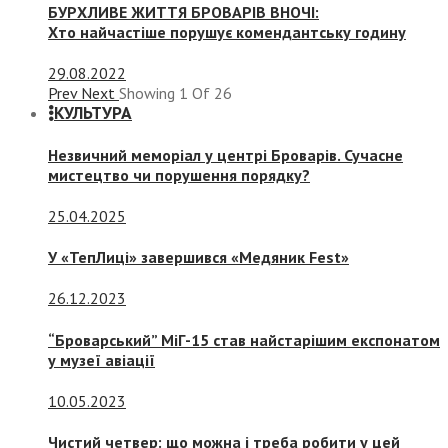
БУРХЛИВЕ ЖИТТЯ БРОВАРІВ ВНОЧІ:
Хто найчастіше порушує комендантську годину
29.08.2022
Prev
Next
Showing
1
Of
26
КУЛЬТУРА
Незвичний меморіал у центрі Броварів. Сучасне
мистецтво чи порушення порядку?
25.04.2025
У «ТепЛиці» завершився «Медяник Fest»
26.12.2023
“Броварський” МіГ-15 став найстарішим експонатом
у музеї авіації
10.05.2023
Чистий четвер: що можна і треба робити у цей