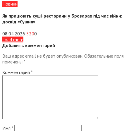
Новини
Як працюють суші-ресторани у Броварах під час війни:
досвід «Сушия»
08.04.2026
520
0
Load more
Добавить комментарий
Ваш адрес email не будет опубликован.
Обязательные поля
помечены
*
Комментарий
*
Имя
*