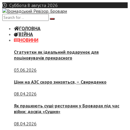
Skip
Суббота 8 августа 2026
to
content
ГОЛОВНА
ВІЙНА
НОВИНИ
Статуетки як ідеальний подарунок для
поціновувачів прекрасного
03.06.2026
Ціни на АЗС скоро знизяться, –
Свириденко
08.04.2026
Як працюють суші-ресторани у Броварах під час
війни: досвід «Сушия»
08.04.2026