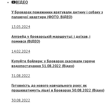
ВІДЕО
У Броварах пожежники врятували дитину і собаку з
палаючої квартири (ФОТО, ВІДЕО)
13.05.2024
Апгрейд у броварській маршрутці: і доїхав, і
помився (ВІДЕО)
14.02.2024
Купуйте бойлери: у Броварах скасували гаряче
водопостачання 31.08.2022 (Відео)
31.08.2022
Готовність до нового навчального року: як
працюватимуть ліцеї в Броварах 30.08.2022 (Відео)
30.08.2022