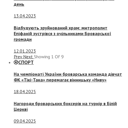
день
13.04.2023
Відбудують зруйнований храм: митрополит
Епіфаній зустрівся з очільниками Броварської
громади
12.01.2023
Prev
Next
Showing
1
Of
9
СПОРТ
На чемпіонаті України броварська команда дівчат
ФК «Тікі-Така» перемагає вінницьку «Ниву»
18.04.2025
Нагороди броварських боксерів на турнір в Білій
Церкві
09.04.2025