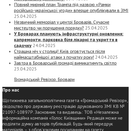
Повний мирний план Трампа під назвою «‎Рамки
російсько-української угоди» вперше опублікували в ЗМІ
25.04.2025
Незвичний меморіал у центрі Броварів. Сучасне
мистецтво чи порушення порядку?
25.04.2025
У Броварах планують інфраструктурні оновлення:
капремонти, парковка біля лікарні та укриття в
садочку
24.04.2025
Страшна ніч у столиці! Київ оговтується після
наймасштабнішої атаки з початку року!
24.04.2025
Завтра в Броварській громаді вимикатимуть світло
23.04.2025
Громадський Ревізор. Бровари
Про нас
Щотижнева загальнополітична газета «Громадський Ревізор»,
свідоцтво про державну реєстрацію друкованого ЗМІ КВ №
21097-10897Р. Засновник та видавець: ТОВ «Незалежна
інформаційна компанія «Голос Київщини» Редакція може не
поділяти думку авторів публікацій. Будь-який передрук
матеріалів – з обов’язковим посиланням на газету