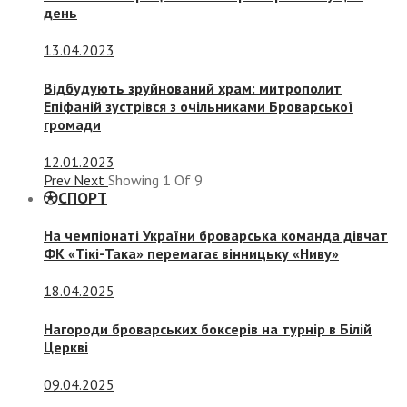
день
13.04.2023
Відбудують зруйнований храм: митрополит
Епіфаній зустрівся з очільниками Броварської
громади
12.01.2023
Prev
Next
Showing
1
Of
9
СПОРТ
На чемпіонаті України броварська команда дівчат
ФК «Тікі-Така» перемагає вінницьку «Ниву»
18.04.2025
Нагороди броварських боксерів на турнір в Білій
Церкві
09.04.2025