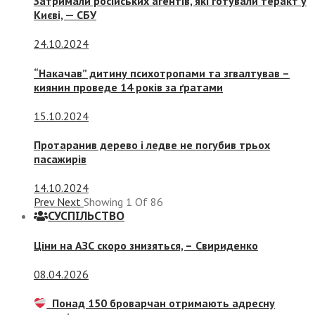
Затримали російських агентів, які готували теракт у
Києві, — СБУ
24.10.2024
“Накачав” дитину психотропами та згвалтував –
киянин проведе 14 років за ґратами
15.10.2024
Протаранив дерево і ледве не погубив трьох
пасажирів
14.10.2024
Prev
Next
Showing
1
Of
86
СУСПIЛЬСТВО
Ціни на АЗС скоро знизяться, –
Свириденко
08.04.2026
Понад 150 броварчан отримають адресну