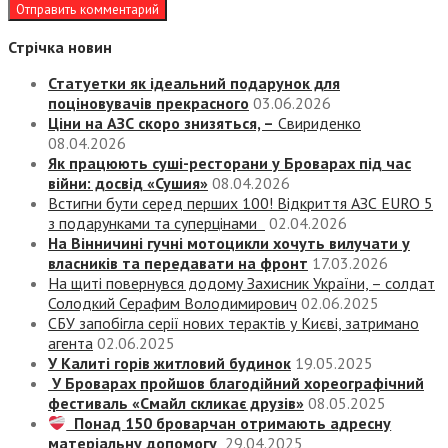
Стрічка новин
Статуетки як ідеальний подарунок для
поціновувачів прекрасного
03.06.2026
Ціни на АЗС скоро знизяться, –
Свириденко
08.04.2026
Як працюють суші-ресторани у Броварах під час
війни: досвід «Сушия»
08.04.2026
Встигни бути серед перших 100! Відкриття АЗС EURO 5
з подарунками та суперцінами
02.04.2026
На Вінничині гучні мотоцикли хочуть вилучати у
власників та передавати на фронт
17.03.2026
На щиті повернувся додому Захисник України, – солдат
Солодкий Серафим Володимирович
02.06.2025
СБУ запобігла серії нових терактів у Києві, затримано
агента
02.06.2025
У Калиті горів житловий будинок
19.05.2025
У Броварах пройшов благодійний хореографічний
фестиваль «Смайл скликає друзів»
08.05.2025
Понад 150 броварчан отримають адресну
матеріальну допомогу
29.04.2025