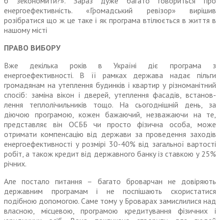
б зекономити?». Зараз дуже багато говориться про
енергоефективність. «Громадський ревізор» вирішив
розібратися що ж це таке і як програма втілюється в життя в
нашому місті
ПРАВО ВИБОРУ
Вже декілька років в Україні діє програма з
енергоефективності. В її рамках держава надає пільги
громадянам на утеплення будин­ків і квартир у різноманітний
спосіб: заміна вікон і дверей, утеплення фасадів, встанов­
лення теплолічильників тощо. На сьогоднішній день, за
діючою програмою, кожен бажаючий, незважаючи на те,
представляє він ОСББ чи просто фізична особа, може
отримати компенсацію від держави за проведення заходів
енергоефективності у розмірі 30-40% від загальної вартості
робіт, а також кредит від дер­жавного банку із ставкою у 25%
річних.
Але постало питання – багато броварчан не довіряють
держав­ним програмам і не поспішають скористатися
подібною допо­могою. Саме тому у Броварах замислилися над
власною, місцевою, програмою кредиту­вання фізичних і