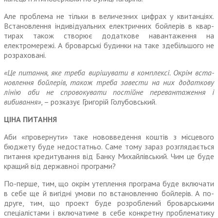
Але проблема не тільки в величезних цифрах у квитанціях.
Встановлення індивідуальних електричних бойлерів в квар­
тирах також створює додаткове навантаження на
електромережі. А броварські будинки на таке здебільшого не
розраховані.
«Це питання, яке треба вирі­шувати в комплексі. Окрім вста­
новлення бойлерів, також треба завести на них додаткову
лінію аби не спровокувати постійне перевантаження і
вибивання»
, – розказує Григорій Голубовський.
ЦІНА ПИТАННЯ
Аби «провернути» таке ново­введення коштів з місцевого
бюджету буде недостатньо. Саме тому зараз розглядається
питання кредитування від Банку Михайлів­ський. Чим це буде
кращий від державної програми?
По-перше, тим, що окрім утеплення програма буде вклю­чати
в себе ще й вигідні умови по встановленню бойлерів. А по-
друге, тим, що проект буде розроблений броварськими
спеціалістами і включатиме в себе конкретну проблематику