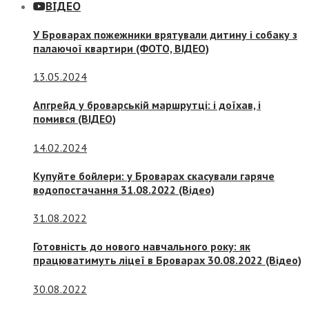
ВІДЕО
У Броварах пожежники врятували дитину і собаку з
палаючої квартири (ФОТО, ВІДЕО)
13.05.2024
Апгрейд у броварській маршрутці: і доїхав, і
помився (ВІДЕО)
14.02.2024
Купуйте бойлери: у Броварах скасували гаряче
водопостачання 31.08.2022 (Відео)
31.08.2022
Готовність до нового навчального року: як
працюватимуть ліцеї в Броварах 30.08.2022 (Відео)
30.08.2022