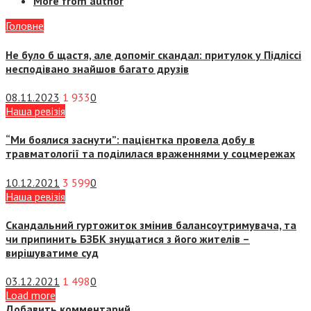
More from author
Головне
Не було б щастя, але допоміг скандал: притулок у Підліссі
несподівано знайшов багато друзів
08.11.2023
1 933
0
Наша ревізія
“Ми боялися заснути”: пацієнтка провела добу в
травматології та поділилася враженнями у соцмережах
10.12.2021
3 599
0
Наша ревізія
Скандальний гуртожиток змінив балансоутримувача, та
чи припинить БЗБК знущатися з його жителів –
вирішуватиме суд
03.12.2021
1 498
0
Load more
Добавить комментарий