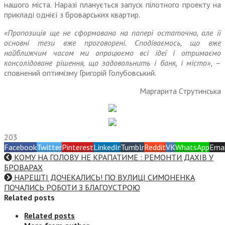
нашого міста. Наразі планується запуск пілотного проекту на
прикладі однієї з броварських квартир.
«Пропозиція ще не сформована на папері остаточно, але її
основні тези вже проговорені. Сподіває­мось, що вже
найближчим часом ми опрацюємо всі ідеї і отримаємо
консолідоване рішення, що задовольнить і банк, і місто»
, –
сповнений оптимізму Григорій Голубовський.
Маргарита Струтинська
203
Facebook
Twitter
Pinterest
LinkedIn
Tumblr
Reddit
VK
WhatsApp
Emai
КОМУ НА ГОЛОВУ НЕ КРАПАТИМЕ : РЕМОНТИ ДАХІВ У
БРОВАРАХ
НАРЕШТІ ДОЧЕКАЛИСЬ! ПО ВУЛИЦІ СИМОНЕНКА
ПОЧАЛИСЬ РОБОТИ З БЛАГОУСТРОЮ
Related posts
Related posts