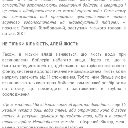
самостійно встановлюють електричні бойлери в квартири і
це також відображається на якості гарячої води. Саме тому
ми замислились над програмою централізованої заміни
гарячого водопостачання на індивідуальний підігрів»
, –
пояснює Григорій Голубовський, заступник міського голови з
питань ЖКГ.
НЕ ТІЛЬКИ КІЛЬКІСТЬ, АЛЕ Й ЯКІСТЬ
Також, в міській владі зізнаються, що якість води при
встановленні бойлерів набагато вища. Через те, що в
багатьох будинках міста, здебільшого застарілого житлового
фонду, система водо­постачання не закільцьована, якість води
напряму залежить від її споживання. Тобто, чим більше люди
встановлюють в квартирах бойлери, тим менший розбір води
по стояку, що призводить її засто­ювання в трубах і
охолодження.
«Це ж жахіття! Як відкрию гарячий кран, то доводиться ще 15
хвилин чекати доки вода стече, аби отримати хоча б ледве
теплу. А рахунки щомісяця приходять такі, ніби я в окропі
плаваю щодня. Неподобство якесь!»
– обурений Віктор, меш­
канець п’ятиповерхівки по вулиці Гагаріна.