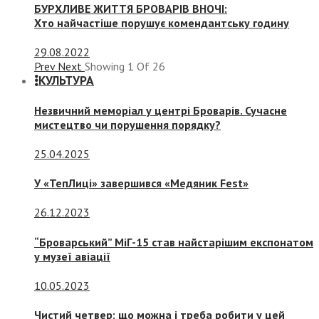
БУРХЛИВЕ ЖИТТЯ БРОВАРІВ ВНОЧІ:
Хто найчастіше порушує комендантську годину
29.08.2022
Prev
Next
Showing
1
Of
26
КУЛЬТУРА
Незвичний меморіал у центрі Броварів. Сучасне
мистецтво чи порушення порядку?
25.04.2025
У «ТепЛиці» завершився «Медяник Fest»
26.12.2023
“Броварський” МіГ-15 став найстарішим експонатом
у музеї авіації
10.05.2023
Чистий четвер: що можна і треба робити у цей