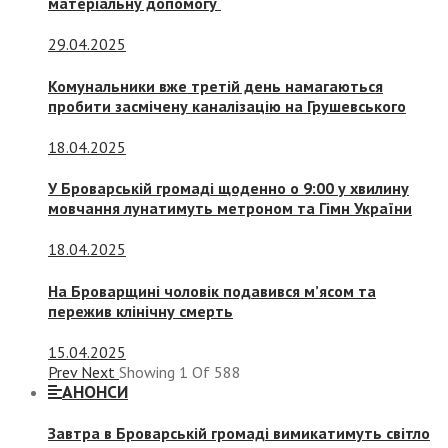
матеріальну допомогу
29.04.2025
Комунальники вже третій день намагаються
пробити засмічену каналізацію на Грушевського
18.04.2025
У Броварській громаді щоденно о 9:00 у хвилину
мовчання лунатимуть метроном та Гімн України
18.04.2025
На Броварщині чоловік подавився м’ясом та
пережив клінічну смерть
15.04.2025
Prev
Next
Showing
1
Of
588
АНОНСИ
Завтра в Броварській громаді вимикатимуть світло