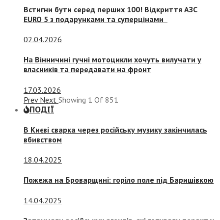
Встигни бути серед перших 100! Відкриття АЗС
EURO 5 з подарунками та суперцінами
02.04.2026
На Вінничині гучні мотоцикли хочуть вилучати у
власників та передавати на фронт
17.03.2026
Prev
Next
Showing
1
Of
851
ПОДІЇ
В Києві сварка через російську музику закінчилась
вбивством
18.04.2025
Пожежа на Броварщині: горіло поле під Баришівкою
14.04.2025