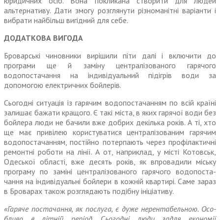
юридичних осіб. Вона покликана створити для людей
альтернативу. Дати змогу розглянути різноманітні варіанти і
вибрати найбільш вигідний для себе.
ДОДАТКОВА ВИГОДА
Броварські чиновники вирішили піти далі і включити до
програми ще й заміну централізованого гарячого
водопостачання на індивідуальний підігрів води за
допомогою електричних бойлерів.
Сьогодні ситуація із гарячим водопостачанням по всій країні
залишає бажати кращого. Є такі міста, в яких гарячої води без
бойлера люди не бачили вже добрих декілька років. А ті, хто
ще має привілею користуватися централізованим гарячим
водо­постачанням, постійно потерпа­ють через профілактичні
ремонтні роботи на лінії. А от, наприклад, у місті Котовськ,
Одеської області, вже десять років, як впровадили міську
програму по заміні центра­лізованого гарячого водопоста­
чання на індивідуальні бойлери в кожній квартирі. Саме зараз
в Броварах також розглядають подібну ініціативу.
«Гаряче постачання, як послуга, є дуже нерентабельною. Осо­
бливо в літній період. Сьогодні люди задля економії