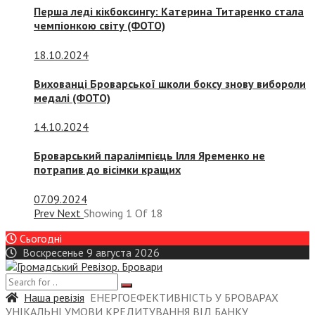
Перша леді кікбоксингу: Катерина Титаренко стала
чемпіонкою світу (ФОТО)
18.10.2024
Вихованці Броварської школи боксу знову вибороли
медалі (ФОТО)
14.10.2024
Броварський паралімпієць Ілля Яременко не
потрапив до вісімки кращих
07.09.2024
Prev
Next
Showing
1
Of
18
Сьогодні
Воскресенье 9 августа 2026
Наша ревізія
ЕНЕРГОЕФЕКТИВНІСТЬ У БРОВАРАХ
УНІКАЛЬНІ УМОВИ КРЕДИТУВАННЯ ВІД БАНКУ