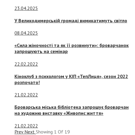
23.04.2025
У Великодимерській громаді вимикатимуть світло
08.04.2025
«Сила жіночності та як її розвинути»: броварчанок
запрошують на семінар
22.02.2022
Кіноклуб з психологом у КІП «ТепЛиця», сезон 2022
розпочато!
21.02.2022
Броварська міська бібліотека запрошує броварчан
на художню виставку «Живопис життя»
21.02.2022
Prev
Next
Showing
1
Of
19