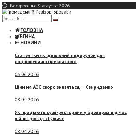
Skip
Воскресенье 9 августа 2026
to
content
ГОЛОВНА
ВІЙНА
НОВИНИ
Статуетки як ідеальний подарунок для
поціновувачів прекрасного
03.06.2026
Ціни на АЗС скоро знизяться, –
Свириденко
08.04.2026
Як працюють суші-ресторани у Броварах під час
війни: досвід «Сушия»
08.04.2026