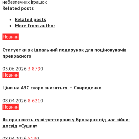
небезпечних іграшок
Related posts
Related posts
More from author
Новини
Статуетки як ідеальний подарунок для поціновувачів
прекрасного
03.06.2026
3 879
0
Новини
Ціни на АЗС скоро знизяться, –
Свириденко
08.04.2026
8 621
0
Новини
Як працюють суші-ресторани у Броварах під час війни:
досвід «Сушия»
08.04.2026
519
0