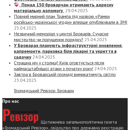
Понад 150 броварчан отримають адресну
матеріальну допомогу
29.04.2025
Повний мирний план Трампа під назвою «‎Рамки
російсько-української угоди» вперше опублікували в ЗМІ
25.04.2025
Незвичний меморіал у центрі Броварів. Сучасне
мистецтво чи порушення порядку?
25.04.2025
У Броварах планують інфраструктурні оновлення:
капремонти, парковка біля лікарні та укриття в
садочку
24.04.2025
Страшна ніч у столиці! Київ оговтується після
наймасштабнішої атаки з початку року!
24.04.2025
Завтра в Броварській громаді вимикатимуть світло
23.04.2025
Громадський Ревізор. Бровари
Про нас
Щотижнева загальнополітична газета
«Громадський Ревізор», свідоцтво про державну реєстрацію