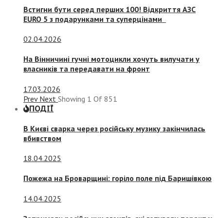
Встигни бути серед перших 100! Відкриття АЗС
EURO 5 з подарунками та суперцінами
02.04.2026
На Вінничині гучні мотоцикли хочуть вилучати у
власників та передавати на фронт
17.03.2026
Prev
Next
Showing
1
Of
851
ПОДІЇ
В Києві сварка через російську музику закінчилась
вбивством
18.04.2025
Пожежа на Броварщині: горіло поле під Баришівкою
14.04.2025