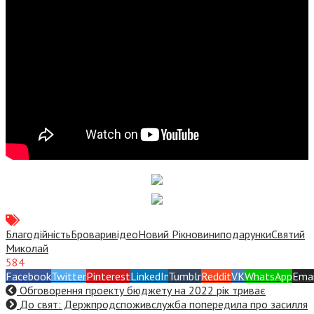
Благодійність
Бровари
відео
Новий Рік
новини
подарунки
Святий
Миколай
584
Facebook
Twitter
Pinterest
LinkedIn
Tumblr
Reddit
VK
WhatsApp
Emai
Обговорення проекту бюджету на 2022 рік триває
До свят: Держпродспоживслужба попередила про засилля