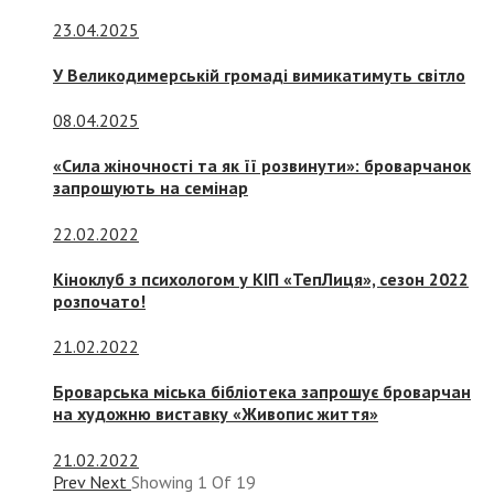
23.04.2025
У Великодимерській громаді вимикатимуть світло
08.04.2025
«Сила жіночності та як її розвинути»: броварчанок
запрошують на семінар
22.02.2022
Кіноклуб з психологом у КІП «ТепЛиця», сезон 2022
розпочато!
21.02.2022
Броварська міська бібліотека запрошує броварчан
на художню виставку «Живопис життя»
21.02.2022
Prev
Next
Showing
1
Of
19