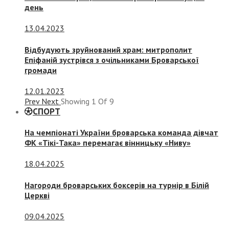
день
13.04.2023
Відбудують зруйнований храм: митрополит
Епіфаній зустрівся з очільниками Броварської
громади
12.01.2023
Prev
Next
Showing
1
Of
9
СПОРТ
На чемпіонаті України броварська команда дівчат
ФК «Тікі-Така» перемагає вінницьку «Ниву»
18.04.2025
Нагороди броварських боксерів на турнір в Білій
Церкві
09.04.2025