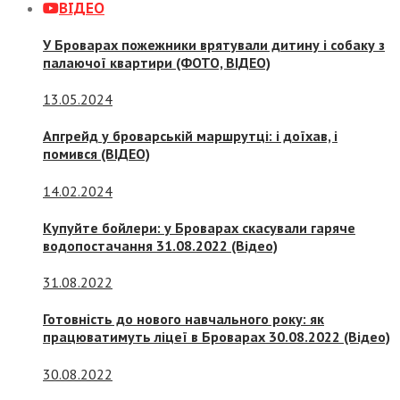
ВІДЕО
У Броварах пожежники врятували дитину і собаку з
палаючої квартири (ФОТО, ВІДЕО)
13.05.2024
Апгрейд у броварській маршрутці: і доїхав, і
помився (ВІДЕО)
14.02.2024
Купуйте бойлери: у Броварах скасували гаряче
водопостачання 31.08.2022 (Відео)
31.08.2022
Готовність до нового навчального року: як
працюватимуть ліцеї в Броварах 30.08.2022 (Відео)
30.08.2022