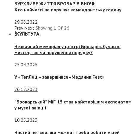
БУРХЛИВЕ ЖИТТЯ БРОВАРІВ ВНОЧІ:
Хто найчастіше порушує комендантську годину
29.08.2022
Prev
Next
Showing
1
Of
26
КУЛЬТУРА
Незвичний меморіал у центрі Броварів. Сучасне
мистецтво чи порушення порядку?
25.04.2025
У «ТепЛиці» завершився «Медяник Fest»
26.12.2023
“Броварський” МіГ-15 став найстарішим експонатом
у музеї авіації
10.05.2023
Чистий четвер: що можна і треба робити у цей