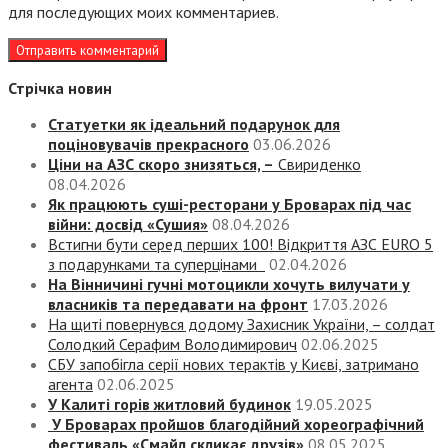
для последующих моих комментариев.
Стрічка новин
Статуетки як ідеальний подарунок для
поціновувачів прекрасного
03.06.2026
Ціни на АЗС скоро знизяться, –
Свириденко
08.04.2026
Як працюють суші-ресторани у Броварах під час
війни: досвід «Сушия»
08.04.2026
Встигни бути серед перших 100! Відкриття АЗС EURO 5
з подарунками та суперцінами
02.04.2026
На Вінничині гучні мотоцикли хочуть вилучати у
власників та передавати на фронт
17.03.2026
На щиті повернувся додому Захисник України, – солдат
Солодкий Серафим Володимирович
02.06.2025
СБУ запобігла серії нових терактів у Києві, затримано
агента
02.06.2025
У Калиті горів житловий будинок
19.05.2025
У Броварах пройшов благодійний хореографічний
фестиваль «Смайл скликає друзів»
08.05.2025