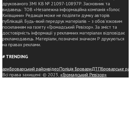
друкованого ЗМІ КВ № 21097-10897Р. Засновник та
видавець: ТОВ «Незалежна інформаційна компанія «Голос
Київщини» Редакція може не поділяти думку авторів
публікацій. Будь-який передрук матеріалів – з обов’язковим
посиланням на газету «Громадський Ревізор». За зміст та
достовірність інформації у рекламних матеріалах відповідає
рекламодавець. Матеріали, позначені значком Р друкуються
на правах реклами.
# TRENDING
ри
Броварський район
відео
Поліція Бровари
ДТП
Броварське районн
Всі права захищені: © 2023,
«Громадський Ревізор»