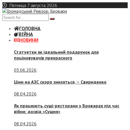
Skip
Пятница 7 августа 2026
to
content
ГОЛОВНА
ВІЙНА
НОВИНИ
Статуетки як ідеальний подарунок для
поціновувачів прекрасного
03.06.2026
Ціни на АЗС скоро знизяться, –
Свириденко
08.04.2026
Як працюють суші-ресторани у Броварах під час
війни: досвід «Сушия»
08.04.2026