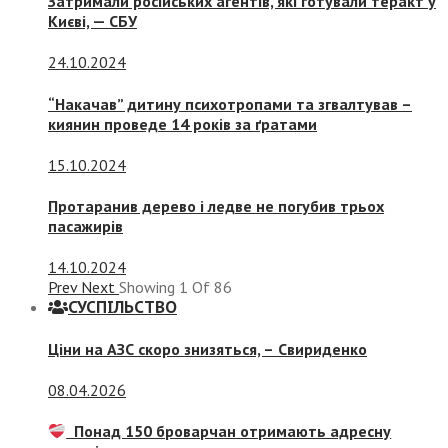
Затримали російських агентів, які готували теракт у
Києві, — СБУ
24.10.2024
“Накачав” дитину психотропами та згвалтував –
киянин проведе 14 років за ґратами
15.10.2024
Протаранив дерево і ледве не погубив трьох
пасажирів
14.10.2024
Prev
Next
Showing
1
Of
86
СУСПIЛЬСТВО
Ціни на АЗС скоро знизяться, –
Свириденко
08.04.2026
Понад 150 броварчан отримають адресну