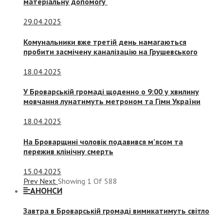
матеріальну допомогу
29.04.2025
Комунальники вже третій день намагаються
пробити засмічену каналізацію на Грушевського
18.04.2025
У Броварській громаді щоденно о 9:00 у хвилину
мовчання лунатимуть метроном та Гімн України
18.04.2025
На Броварщині чоловік подавився м’ясом та
пережив клінічну смерть
15.04.2025
Prev
Next
Showing
1
Of
588
АНОНСИ
Завтра в Броварській громаді вимикатимуть світло