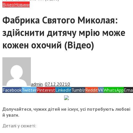
Відео
Новини
Фабрика Святого Миколая:
здійснити дитячу мрію може
кожен охочий (Відео)
admin
07.12.2021
0
—
Facebook
Twitter
Pinterest
LinkedIn
Tumblr
Reddit
VK
WhatsApp
Emai
Долучайтеся, чужих дітей не існує, усі потребують любові
й уваги.
Деталі у сюжеті: