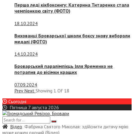
Перша леді кікбоксингу: Катерина Титаренко стала
чемпіонкою світу (ФОТО)
18.10.2024
Вихованці Броварської школи боксу знову вибороли
медалі (ФОТО)
14.10.2024
Броварський паралімпієць Ілля Яременко не
потрапив до вісімки кращих
07.09.2024
Prev
Next
Showing
1
Of
18
Сьогодні
Пятница 7 августа 2026
Відео
Фабрика Святого Миколая: здійснити дитячу мрію
може кожен охочий (Відео)