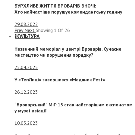
БУРХЛИВЕ ЖИТТЯ БРОВАРІВ ВНОЧІ:
Хто найчастіше порушує комендантську годину
29.08.2022
Prev
Next
Showing
1
Of
26
КУЛЬТУРА
Незвичний меморіал у центрі Броварів. Сучасне
мистецтво чи порушення порядку?
25.04.2025
У «ТепЛиці» завершився «Медяник Fest»
26.12.2023
“Броварський” МіГ-15 став найстарішим експонатом
у музеї авіації
10.05.2023