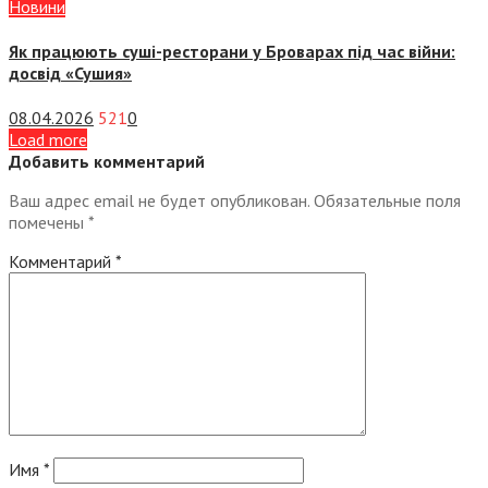
Новини
Як працюють суші-ресторани у Броварах під час війни:
досвід «Сушия»
08.04.2026
521
0
Load more
Добавить комментарий
Ваш адрес email не будет опубликован.
Обязательные поля
помечены
*
Комментарий
*
Имя
*