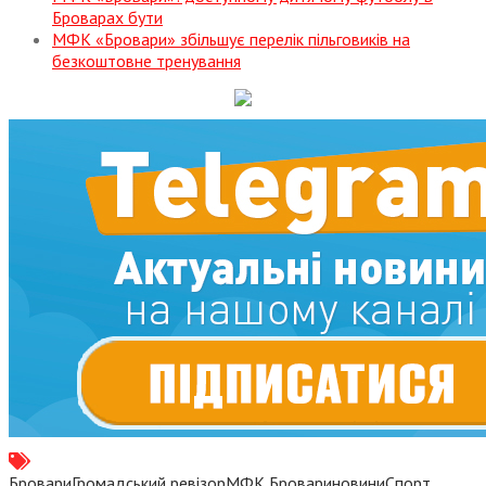
Броварах бути
МФК «Бровари» збільшує перелік пільговиків на
безкоштовне тренування
Бровари
Громадський ревізор
МФК Бровари
новини
Спорт