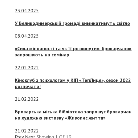
23.04.2025
У Великодимерській громаді вимикатимуть світло
08.04.2025
«Сила жіночності та як її розвинути»: броварчанок
запрошують на семінар
22.02.2022
Кіноклуб з психологом у КІП «ТепЛиця», сезон 2022
розпочато!
21.02.2022
Броварська міська бібліотека запрошує броварчан
на художню виставку «Живопис життя»
21.02.2022
Prev
Next
Showing
1
Of
19