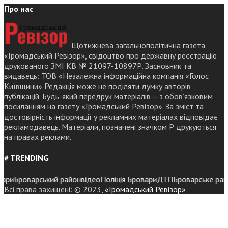
Про нас
Щотижнева загальнополітична газета
«Громадський Ревізор», свідоцтво про державну реєстрацію
друкованого ЗМІ КВ № 21097-10897Р. Засновник та
видавець: ТОВ «Незалежна інформаційна компанія «Голос
Київщини» Редакція може не поділяти думку авторів
публікацій. Будь-який передрук матеріалів – з обов’язковим
посиланням на газету «Громадський Ревізор». За зміст та
достовірність інформації у рекламних матеріалах відповідає
рекламодавець. Матеріали, позначені значком Р друкуються
на правах реклами.
# TRENDING
и
Броварський район
відео
Поліція Бровари
ДТП
Броварське районне
Всі права захищені: © 2023,
«Громадський Ревізор»