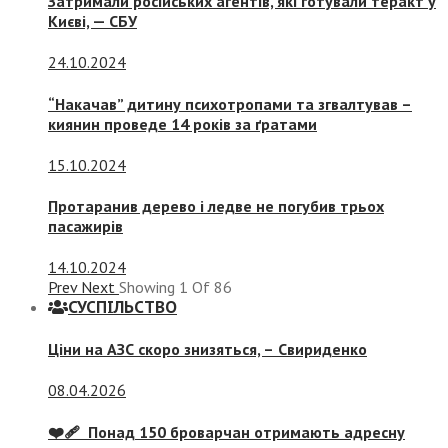
Затримали російських агентів, які готували теракт у
Києві, — СБУ
24.10.2024
“Накачав” дитину психотропами та згвалтував –
киянин проведе 14 років за ґратами
15.10.2024
Протаранив дерево і ледве не погубив трьох
пасажирів
14.10.2024
Prev
Next
Showing
1
Of
86
СУСПIЛЬСТВО
Ціни на АЗС скоро знизяться, –
Свириденко
08.04.2026
❤️‍🩹 Понад 150 броварчан отримають адресну