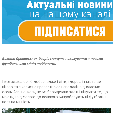
Багато броварських дворів можуть похизуватися новими
футбольними міні-стадіонами.
І все здавалося б добре: адже і діти, і дорослі мають де
цікаво та з користю провести час неподалік від власних
осель. Але, на жаль, не всі броварчани здатні цінувати те, що
мають, і від малого до великого випробовують ці футбольні
поля на міцність.