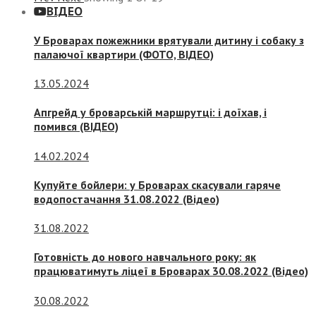
ВІДЕО
У Броварах пожежники врятували дитину і собаку з
палаючої квартири (ФОТО, ВІДЕО)
13.05.2024
Апгрейд у броварській маршрутці: і доїхав, і
помився (ВІДЕО)
14.02.2024
Купуйте бойлери: у Броварах скасували гаряче
водопостачання 31.08.2022 (Відео)
31.08.2022
Готовність до нового навчального року: як
працюватимуть ліцеї в Броварах 30.08.2022 (Відео)
30.08.2022