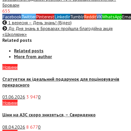
Бровари
655
Facebook
Twitter
Pinterest
LinkedIn
Tumblr
Reddit
VK
WhatsApp
Emai
1 вересня – День знань! (Відео)
До Дня знань в Броварах пройшла благодійна акція
«Школярик»
Related posts
Related posts
More from author
Новини
Статуетки як ідеальний подарунок для поціновувачів
прекрасного
03.06.2026
3 947
0
Новини
Ціни на АЗС скоро знизяться, –
Свириденко
08.04.2026
8 677
0