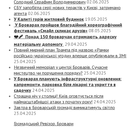
Солодкий Серафим Володимирович
02.06.2025
СБУ запобігла серії нових терактів у Києві, затримано
агента
02.06.2025
У Калиті горів житловий будинок
19.05.2025
У Броварах пройшов благодійний хореографічний
фестиваль «Смайл скликає друзів»
08.05.2025
❤️‍🩹 Понад 150 броварчан отримають адресну
матеріальну допомогу
29.04.2025
Повний мирний план Трампа під назвою «‎Рамки
російсько-української угоди» вперше опублікували в ЗМІ
25.04.2025
Незвичний меморіал у центрі Броварів. Сучасне
мистецтво чи порушення порядку?
25.04.2025
У Броварах планують інфраструктурні оновлення:
капремонти, парковка біля лікарні та укриття в
садочку
24.04.2025
Страшна ніч у столиці! Київ оговтується після
наймасштабнішої атаки з початку року!
24.04.2025
Завтра в Броварській громаді вимикатимуть світло
23.04.2025
Громадський Ревізор. Бровари