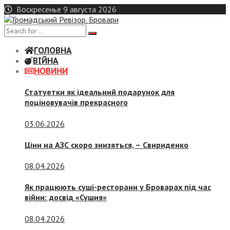
Skip
Воскресенье 9 августа 2026
to
content
ГОЛОВНА
ВІЙНА
НОВИНИ
Статуетки як ідеальний подарунок для
поціновувачів прекрасного
03.06.2026
Ціни на АЗС скоро знизяться, –
Свириденко
08.04.2026
Як працюють суші-ресторани у Броварах під час
війни: досвід «Сушия»
08.04.2026