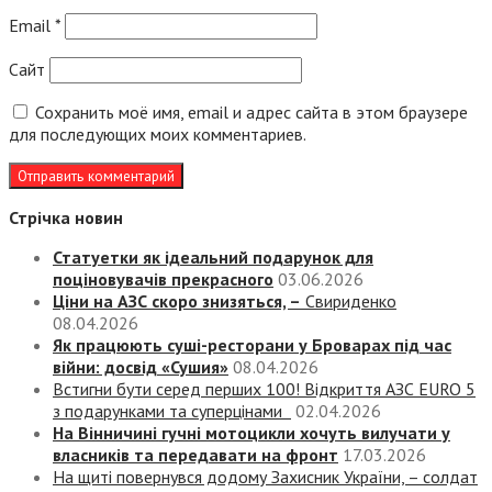
Email
*
Сайт
Сохранить моё имя, email и адрес сайта в этом браузере
для последующих моих комментариев.
Стрічка новин
Статуетки як ідеальний подарунок для
поціновувачів прекрасного
03.06.2026
Ціни на АЗС скоро знизяться, –
Свириденко
08.04.2026
Як працюють суші-ресторани у Броварах під час
війни: досвід «Сушия»
08.04.2026
Встигни бути серед перших 100! Відкриття АЗС EURO 5
з подарунками та суперцінами
02.04.2026
На Вінничині гучні мотоцикли хочуть вилучати у
власників та передавати на фронт
17.03.2026
На щиті повернувся додому Захисник України, – солдат