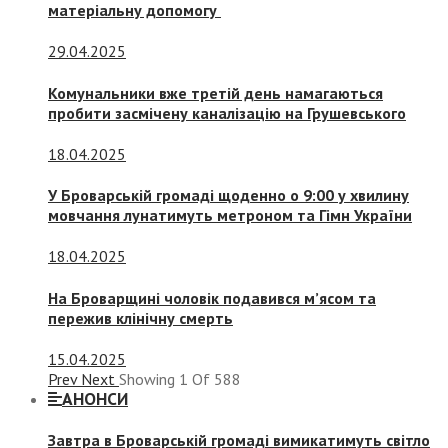
матеріальну допомогу
29.04.2025
Комунальники вже третій день намагаються
пробити засмічену каналізацію на Грушевського
18.04.2025
У Броварській громаді щоденно о 9:00 у хвилину
мовчання лунатимуть метроном та Гімн України
18.04.2025
На Броварщині чоловік подавився м’ясом та
пережив клінічну смерть
15.04.2025
Prev
Next
Showing
1
Of
588
АНОНСИ
Завтра в Броварській громаді вимикатимуть світло