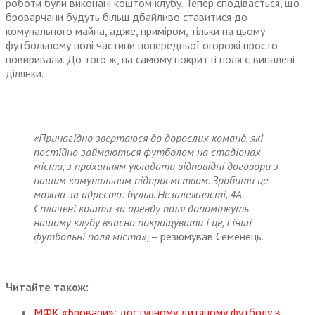
роботи були виконані коштом клубу. Тепер сподівається, що
броварчани будуть більш дбайливо ставитися до
комунального майна, адже, приміром, тільки на цьому
футбольному полі частини попередньої огорожі просто
повиривали. До того ж, на самому покритті поля є випалені
ділянки.
«Принагідно звертаюся до дорослих команд, які
постійно займаються футболом на стадіонах
міста, з проханням укладати відповідні договори з
нашим комунальним підприємством. Зробити це
можна за адресою: бульв. Незалежності, 4А.
Сплачені кошти за оренду поля допоможуть
нашому клубу вчасно покращувати і це, і інші
футбольні поля міста»
, – резюмував Семенець.
Читайте також:
МФК «Бровари»: доступному дитячому футболу в