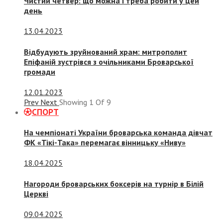
Чистий четвер: що можна і треба робити у цей
день
13.04.2023
Відбудують зруйнований храм: митрополит
Епіфаній зустрівся з очільниками Броварської
громади
12.01.2023
Prev
Next
Showing
1
Of
9
СПОРТ
На чемпіонаті України броварська команда дівчат
ФК «Тікі-Така» перемагає вінницьку «Ниву»
18.04.2025
Нагороди броварських боксерів на турнір в Білій
Церкві
09.04.2025