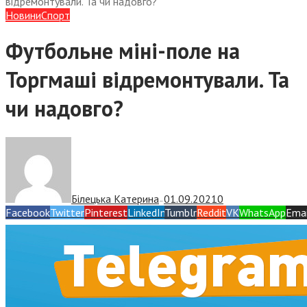
відремонтували. Та чи надовго?
Новини
Спорт
Футбольне міні-поле на
Торгмаші відремонтували. Та
чи надовго?
Білецька Катерина
01.09.2021
0
—
Facebook
Twitter
Pinterest
LinkedIn
Tumblr
Reddit
VK
WhatsApp
Emai