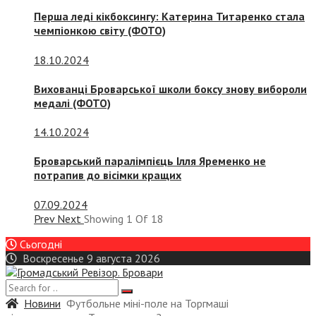
Перша леді кікбоксингу: Катерина Титаренко стала
чемпіонкою світу (ФОТО)
18.10.2024
Вихованці Броварської школи боксу знову вибороли
медалі (ФОТО)
14.10.2024
Броварський паралімпієць Ілля Яременко не
потрапив до вісімки кращих
07.09.2024
Prev
Next
Showing
1
Of
18
Сьогодні
Воскресенье 9 августа 2026
Новини
Футбольне міні-поле на Торгмаші