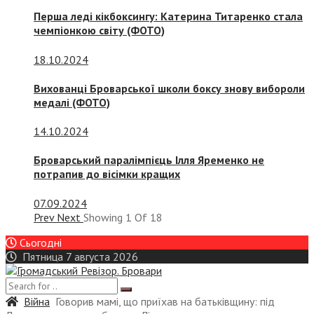
Перша леді кікбоксингу: Катерина Титаренко стала
чемпіонкою світу (ФОТО)
18.10.2024
Вихованці Броварської школи боксу знову вибороли
медалі (ФОТО)
14.10.2024
Броварський паралімпієць Ілля Яременко не
потрапив до вісімки кращих
07.09.2024
Prev
Next
Showing
1
Of
18
Сьогодні
Пятница 7 августа 2026
Війна
Говорив мамі, що приїхав на батьківщину: під