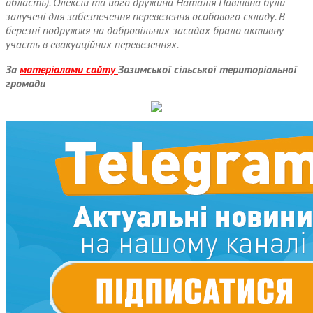
область). Олексій та його дружина Наталія Павлівна були
залучені для забезпечення перевезення особового складу. В
березні подружжя на добровільних засадах брало активну
участь в евакуаційних перевезеннях.
За
матеріалами сайту
Зазимської сільської територіальної
громади