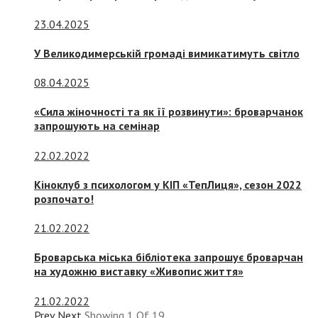
23.04.2025
У Великодимерській громаді вимикатимуть світло
08.04.2025
«Сила жіночності та як її розвинути»: броварчанок
запрошують на семінар
22.02.2022
Кіноклуб з психологом у КІП «ТепЛиця», сезон 2022
розпочато!
21.02.2022
Броварська міська бібліотека запрошує броварчан
на художню виставку «Живопис життя»
21.02.2022
Prev
Next
Showing
1
Of
19