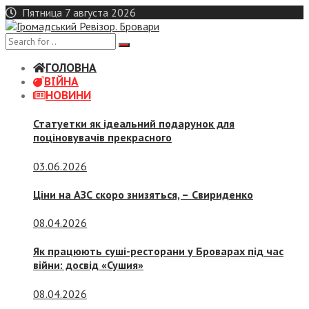
Skip
Пятница 7 августа 2026
to
content
ГОЛОВНА
ВІЙНА
НОВИНИ
Статуетки як ідеальний подарунок для
поціновувачів прекрасного
03.06.2026
Ціни на АЗС скоро знизяться, –
Свириденко
08.04.2026
Як працюють суші-ресторани у Броварах під час
війни: досвід «Сушия»
08.04.2026