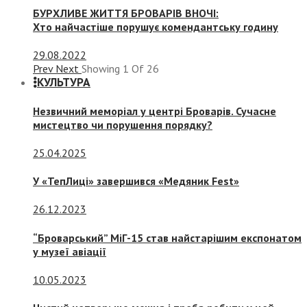
БУРХЛИВЕ ЖИТТЯ БРОВАРІВ ВНОЧІ:
Хто найчастіше порушує комендантську годину
29.08.2022
Prev
Next
Showing
1
Of
26
КУЛЬТУРА
Незвичний меморіал у центрі Броварів. Сучасне
мистецтво чи порушення порядку?
25.04.2025
У «ТепЛиці» завершився «Медяник Fest»
26.12.2023
“Броварський” МіГ-15 став найстарішим експонатом
у музеї авіації
10.05.2023