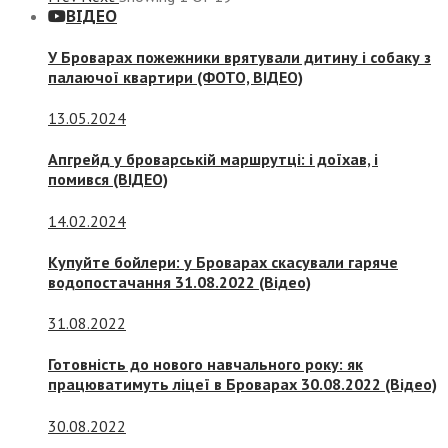
ВІДЕО
У Броварах пожежники врятували дитину і собаку з
палаючої квартири (ФОТО, ВІДЕО)
13.05.2024
Апгрейд у броварській маршрутці: і доїхав, і
помився (ВІДЕО)
14.02.2024
Купуйте бойлери: у Броварах скасували гаряче
водопостачання 31.08.2022 (Відео)
31.08.2022
Готовність до нового навчального року: як
працюватимуть ліцеї в Броварах 30.08.2022 (Відео)
30.08.2022