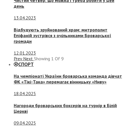
Чистий четвер: що можна і треба робити у цей
день
13.04.2023
Відбудують зруйнований храм: митрополит
Епіфаній зустрівся з очільниками Броварської
громади
12.01.2023
Prev
Next
Showing
1
Of
9
СПОРТ
На чемпіонаті України броварська команда дівчат
ФК «Тікі-Така» перемагає вінницьку «Ниву»
18.04.2025
Нагороди броварських боксерів на турнір в Білій
Церкві
09.04.2025