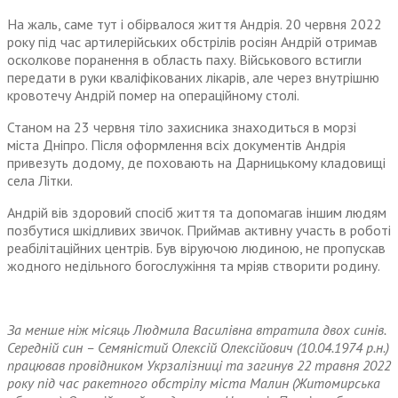
На жаль, саме тут і обірвалося життя Андрія. 20 червня 2022
року під час артилерійських обстрілів росіян Андрій отримав
осколкове поранення в область паху. Військового встигли
передати в руки кваліфікованих лікарів, але через внутрішню
кровотечу Андрій помер на операційному столі.
Станом на 23 червня тіло захисника знаходиться в морзі
міста Дніпро. Після оформлення всіх документів Андрія
привезуть додому, де поховають на Дарницькому кладовищі
села Літки.
Андрій вів здоровий спосіб життя та допомагав іншим людям
позбутися шкідливих звичок. Приймав активну участь в роботі
реабілітаційних центрів. Був віруючою людиною, не пропускав
жодного недільного богослужіння та мріяв створити родину.
За менше ніж місяць Людмила Василівна втратила двох синів.
Середній син – Семяністий Олексій Олексійович (10.04.1974 р.н.)
працював провідником Укрзалізниці та загинув 22 травня 2022
року під час ракетного обстрілу міста Малин (Житомирська