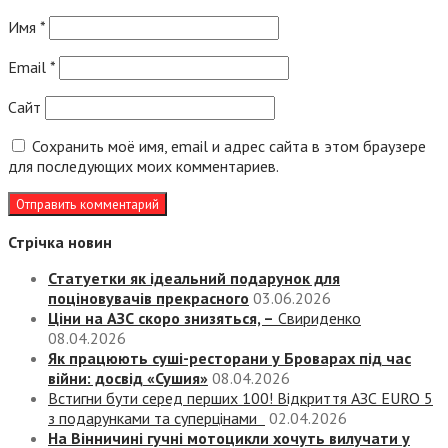
Имя
*
Email
*
Сайт
Сохранить моё имя, email и адрес сайта в этом браузере
для последующих моих комментариев.
Стрічка новин
Статуетки як ідеальний подарунок для
поціновувачів прекрасного
03.06.2026
Ціни на АЗС скоро знизяться, –
Свириденко
08.04.2026
Як працюють суші-ресторани у Броварах під час
війни: досвід «Сушия»
08.04.2026
Встигни бути серед перших 100! Відкриття АЗС EURO 5
з подарунками та суперцінами
02.04.2026
На Вінничині гучні мотоцикли хочуть вилучати у