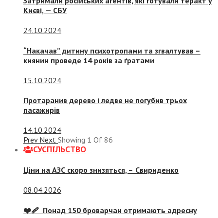
Затримали російських агентів, які готували теракт у
Києві, — СБУ
24.10.2024
“Накачав” дитину психотропами та згвалтував –
киянин проведе 14 років за ґратами
15.10.2024
Протаранив дерево і ледве не погубив трьох
пасажирів
14.10.2024
Prev
Next
Showing
1
Of
86
СУСПIЛЬСТВО
Ціни на АЗС скоро знизяться, –
Свириденко
08.04.2026
❤️‍🩹 Понад 150 броварчан отримають адресну