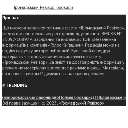
Громадський Ревізор. Бровари
Про нас
Щотижнева загальнополітична газета «Громадський Ревізор»,
свідоцтво про державну реєстрацію друкованого ЗМІ КВ №
21097-10897Р. Засновник та видавець: ТОВ «Незалежна
інформаційна компанія «Голос Київщини» Редакція може не
поділяти думку авторів публікацій. Будь-який передрук
матеріалів – з обов’язковим посиланням на газету
«Громадський Ревізор». За зміст та достовірність інформації у
рекламних матеріалах відповідає рекламодавець. Матеріали,
позначені значком Р друкуються на правах реклами.
# TRENDING
ри
Броварський район
відео
Поліція Бровари
ДТП
Броварське районн
Всі права захищені: © 2023,
«Громадський Ревізор»