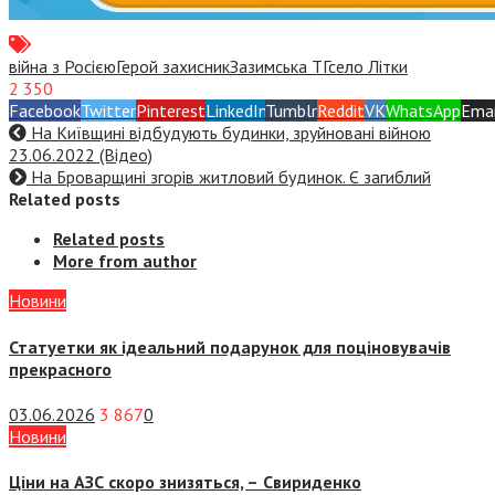
війна з Росією
Герой захисник
Зазимська ТГ
село Літки
2 350
Facebook
Twitter
Pinterest
LinkedIn
Tumblr
Reddit
VK
WhatsApp
Emai
На Київщині відбудують будинки, зруйновані війною
23.06.2022 (Відео)
На Броварщині згорів житловий будинок. Є загиблий
Related posts
Related posts
More from author
Новини
Статуетки як ідеальний подарунок для поціновувачів
прекрасного
03.06.2026
3 867
0
Новини
Ціни на АЗС скоро знизяться, –
Свириденко