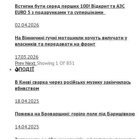
Встигни бути серед перших 100! Відкриття АЗС
EURO 5 з подарунками та суперцінами
02.04.2026
На Вінничині гучні мотоцикли хочуть вилучати у
власників та передавати на фронт
17.03.2026
Prev
Next
Showing
1
Of
851
ПОДІЇ
В Києві сварка через російську музику закінчилась
вбивством
18.04.2025
Пожежа на Броварщині: горіло поле під Баришівкою
14.04.2025