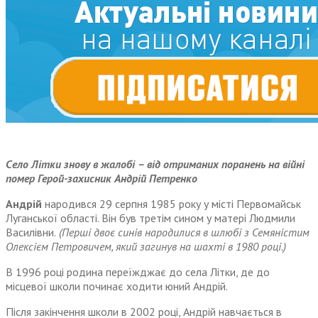
Село Літки знову в жалобі
– від отриманих поранень на війні
помер Герой-захисник Андрій Петренко
Андрій
народився 29 серпня 1985 року у місті Первомайськ
Луганської області. Він був третім сином у матері Людмили
Василівни.
(Перші двоє синів народилися в шлюбі з Семяністим
Олексієм Петровичем, який загинув на шахті в 1980 році.)
В 1996 році родина переїжджає до села Літки, де до
місцевої школи починає ходити юний Андрій.
Після закінчення школи в 2002 році, Андрій навчається в