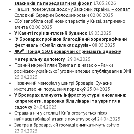
власників та передавати на фронт
17.03.2026
На щиті повернувся додому Захисник України, – солдат
Солодкий Серафим Володимирович
02.06.2025
СБУ запобігла серії нових терактів у Києві, затримано
агента
02.06.2025
У Калиті горів житловий будинок
19.05.2025
У Броварах пройшов благодійний хореографічний
фестиваль «Смайл скликає друзів»
08.05.2025
❤️‍🩹 Понад 150 броварчан отримають адресну
матеріальну допомогу
29.04.2025
Повний мирний план Трампа під назвою «‎Рамки
російсько-української угоди» вперше опублікували в ЗМІ
25.04.2025
Незвичний меморіал у центрі Броварів. Сучасне
мистецтво чи порушення порядку?
25.04.2025
У Броварах планують інфраструктурні оновлення:
капремонти, парковка біля лікарні та укриття в
садочку
24.04.2025
Страшна ніч у столиці! Київ оговтується після
наймасштабнішої атаки з початку року!
24.04.2025
Завтра в Броварській громаді вимикатимуть світло
23.04.2025