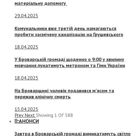
матеріальну допомогу
29.04.2025
Комунальники вже третій день намагаються
пробити засмічену каналізацію на Грушевського
18.04.2025
У Броварській громаді щоденно о 9:00 у хвилину
мовчання лунатимуть метроном та Гімн України
18.04.2025
На Броварщині чоловік подавився м’ясом та
пережив клінічну смерть
15.04.2025
Prev
Next
Showing
1
Of
588
АНОНСИ
Завтра в Броварській громаді вимикатимуть світло