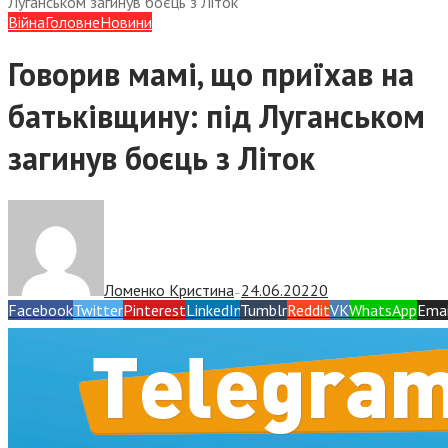
Луганськом загинув боєць з Літок
Війна
Головне
Новини
Говорив мамі, що приїхав на
батьківщину: під Луганськом
загинув боєць з Літок
Ломенко Кристина
24.06.2022
0
—
Facebook
Twitter
Pinterest
LinkedIn
Tumblr
Reddit
VK
WhatsApp
Emai