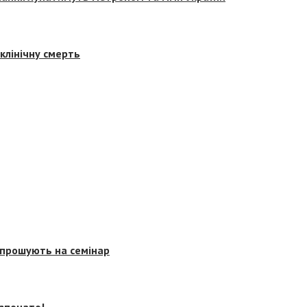
клінічну смерть
запрошують на семінар
озпочато!