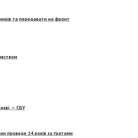
сників та передавати на фронт
бивством
иєві, — СБУ
ин проведе 14 років за ґратами