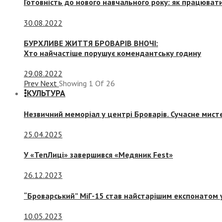
Готовність до нового навчального року: як працювати
30.08.2022
БУРХЛИВЕ ЖИТТЯ БРОВАРІВ ВНОЧІ:
Хто найчастіше порушує комендантську годину
29.08.2022
Prev
Next
Showing
1
Of
26
КУЛЬТУРА
Незвичний меморіал у центрі Броварів. Сучасне мис
25.04.2025
У «ТепЛиці» завершився «Медяник Fest»
26.12.2023
“Броварський” МіГ-15 став найстарішим експонатом у
10.05.2023