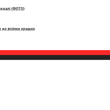
медалі (ФОТО)
 до вісімки кращих