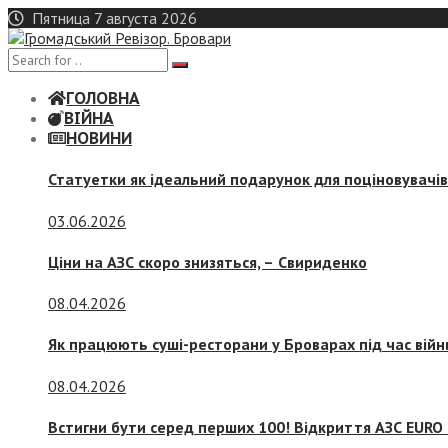
Skip
Пятница 7 августа 2026
to
content
ГОЛОВНА
ВІЙНА
НОВИНИ
Статуетки як ідеальний подарунок для поціновувачі
03.06.2026
Ціни на АЗС скоро знизяться, –
Свириденко
08.04.2026
Як працюють суші-ресторани у Броварах під час війн
08.04.2026
Встигни бути серед перших 100! Відкриття АЗС EURO