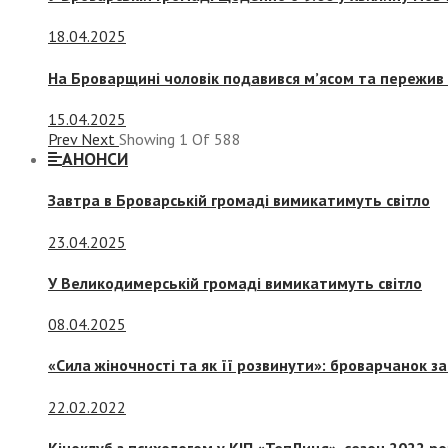
18.04.2025
На Броварщині чоловік подавився м’ясом та пережив 
15.04.2025
Prev
Next
Showing
1
Of
588
АНОНСИ
Завтра в Броварській громаді вимикатимуть світло
23.04.2025
У Великодимерській громаді вимикатимуть світло
08.04.2025
«Сила жіночності та як її розвинути»: броварчанок 
22.02.2022
Кіноклуб з психологом у КІП «ТепЛиця», сезон 2022 р