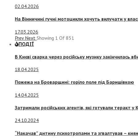
02.04.2026
На Вінничині гучні мотоцикли хочуть вилучати у вла
17.03.2026
Prev
Next
Showing
1
Of
851
ПОДІЇ
В Києві сварка через російську музику закінчилась в
18.04.2025
Пожежа на Броварщині: горіло поле під Баришівкою
14.04.2025
Затримали російських агентів, які готували теракт у К
24.10.2024
“Накачав” дитину психотропами та згвалтував – киян