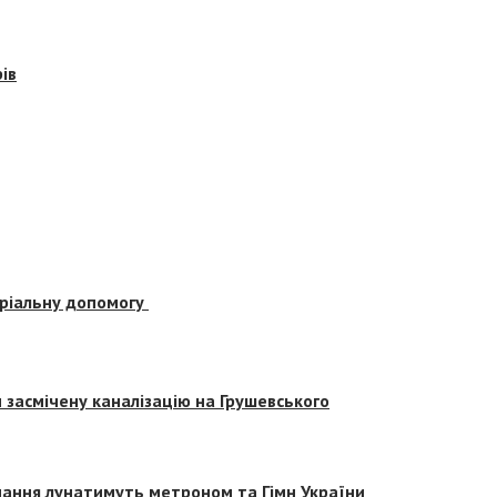
ів
еріальну допомогу
засмічену каналізацію на Грушевського
вчання лунатимуть метроном та Гімн України