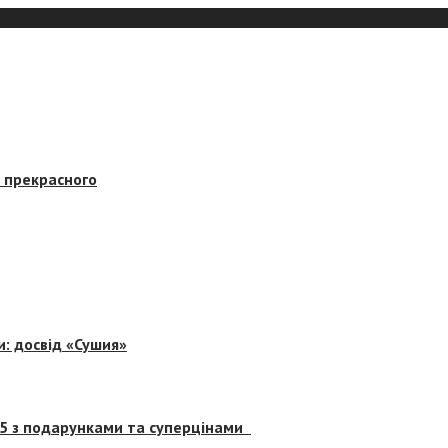
в прекрасного
и: досвід «Сушия»
 5 з подарунками та суперцінами