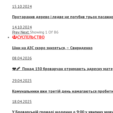
15.10.2024
Протаранив дерево і ледве не погубив трьох пасажир
14.10.2024
Prev
Next
Showing
1
Of
86
СУСПIЛЬСТВО
Ціни на АЗС скоро знизяться, –
Свириденко
08.04.2026
❤️‍🩹 Понад 150 броварчан отримають адресну мат
29.04.2025
Комунальники вже третій день намагаються пробити 
18.04.2025
У Броварській громаді щоденно о 9:00 у хвилину мо