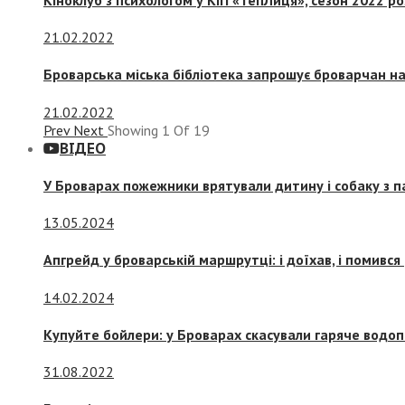
21.02.2022
Броварська міська бібліотека запрошує броварчан 
21.02.2022
Prev
Next
Showing
1
Of
19
ВІДЕО
У Броварах пожежники врятували дитину і собаку з 
13.05.2024
Апгрейд у броварській маршрутці: і доїхав, і помився
14.02.2024
Купуйте бойлери: у Броварах скасували гаряче водоп
31.08.2022