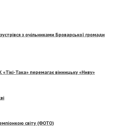
зустрівся з очільниками Броварської громади
 «Тікі-Така» перемагає вінницьку «Ниву»
ві
емпіонкою світу (ФОТО)