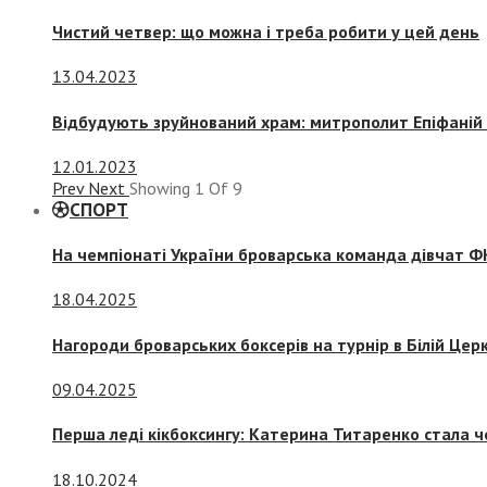
Чистий четвер: що можна і треба робити у цей день
13.04.2023
Відбудують зруйнований храм: митрополит Епіфаній 
12.01.2023
Prev
Next
Showing
1
Of
9
СПОРТ
На чемпіонаті України броварська команда дівчат ФК
18.04.2025
Нагороди броварських боксерів на турнір в Білій Церк
09.04.2025
Перша леді кікбоксингу: Катерина Титаренко стала ч
18.10.2024