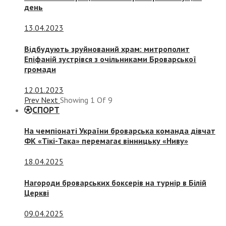
день
13.04.2023
Відбудують зруйнований храм: митрополит
Епіфаній зустрівся з очільниками Броварської
громади
12.01.2023
Prev
Next
Showing
1
Of
9
СПОРТ
На чемпіонаті України броварська команда дівчат
ФК «Тікі-Така» перемагає вінницьку «Ниву»
18.04.2025
Нагороди броварських боксерів на турнір в Білій
Церкві
09.04.2025