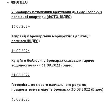
ВІДЕО
У Броварах пожежники врятували дитину і собаку з
палаючої квартири (ФОТО, ВІДЕО)
13.05.2024
Апгрейд у броварській маршрутці: і доїхав, і
помився (ВІДЕО)
14.02.2024
Купуйте бойлери: у Броварах скасували гаряче
водопостачання 31.08.2022 (Відео)
31.08.2022
Готовність до нового навчального року: як
працюватимуть ліцеї в Броварах 30.08.2022 (Відео)
30.08.2022