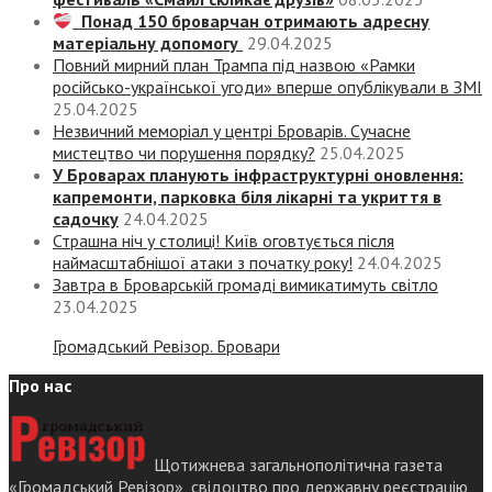
Понад 150 броварчан отримають адресну
матеріальну допомогу
29.04.2025
Повний мирний план Трампа під назвою «‎Рамки
російсько-української угоди» вперше опублікували в ЗМІ
25.04.2025
Незвичний меморіал у центрі Броварів. Сучасне
мистецтво чи порушення порядку?
25.04.2025
У Броварах планують інфраструктурні оновлення:
капремонти, парковка біля лікарні та укриття в
садочку
24.04.2025
Страшна ніч у столиці! Київ оговтується після
наймасштабнішої атаки з початку року!
24.04.2025
Завтра в Броварській громаді вимикатимуть світло
23.04.2025
Громадський Ревізор. Бровари
Про нас
Щотижнева загальнополітична газета
«Громадський Ревізор», свідоцтво про державну реєстрацію