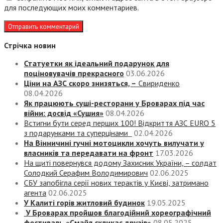
для последующих моих комментариев.
Стрічка новин
Статуетки як ідеальний подарунок для
поціновувачів прекрасного
03.06.2026
Ціни на АЗС скоро знизяться, –
Свириденко
08.04.2026
Як працюють суші-ресторани у Броварах під час
війни: досвід «Сушия»
08.04.2026
Встигни бути серед перших 100! Відкриття АЗС EURO 5
з подарунками та суперцінами
02.04.2026
На Вінничині гучні мотоцикли хочуть вилучати у
власників та передавати на фронт
17.03.2026
На щиті повернувся додому Захисник України, – солдат
Солодкий Серафим Володимирович
02.06.2025
СБУ запобігла серії нових терактів у Києві, затримано
агента
02.06.2025
У Калиті горів житловий будинок
19.05.2025
У Броварах пройшов благодійний хореографічний
фестиваль «Смайл скликає друзів»
08.05.2025