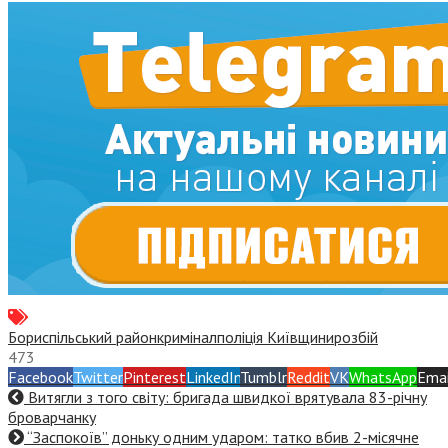
Бориспільський район
кримінал
поліція Київщини
розбій
473
Facebook
Twitter
Pinterest
LinkedIn
Tumblr
Reddit
VK
WhatsApp
Emai
Витягли з того світу: бригада швидкої врятувала 83-річну
броварчанку
“Заспокоїв” доньку одним ударом: татко вбив 2-місячне