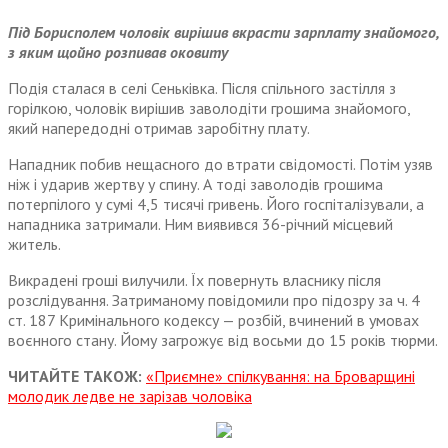
Під Борисполем чоловік вирішив вкрасти зарплату знайомого,
з яким щойно розпивав оковиту
Подія сталася в селі Сеньківка. Після спільного застілля з
горілкою, чоловік вирішив заволодіти грошима знайомого,
який напередодні отримав заробітну плату.
Нападник побив нещасного до втрати свідомості. Потім узяв
ніж і ударив жертву у спину. А тоді заволодів грошима
потерпілого у сумі 4,5 тисячі гривень. Його госпіталізували, а
нападника затримали. Ним виявився 36-річний місцевий
житель.
Викрадені гроші вилучили. Їх повернуть власнику після
розслідування. Затриманому повідомили про підозру за ч. 4
ст. 187 Кримінального кодексу — розбій, вчинений в умовах
воєнного стану. Йому загрожує від восьми до 15 років тюрми.
ЧИТАЙТЕ ТАКОЖ:
«Приємне» спілкування: на Броварщині
молодик ледве не зарізав чоловіка