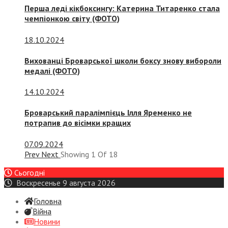
Перша леді кікбоксингу: Катерина Титаренко стала
чемпіонкою світу (ФОТО)
18.10.2024
Вихованці Броварської школи боксу знову вибороли
медалі (ФОТО)
14.10.2024
Броварський паралімпієць Ілля Яременко не
потрапив до вісімки кращих
07.09.2024
Prev
Next
Showing
1
Of
18
Сьогодні
Воскресенье 9 августа 2026
Головна
Війна
Новини