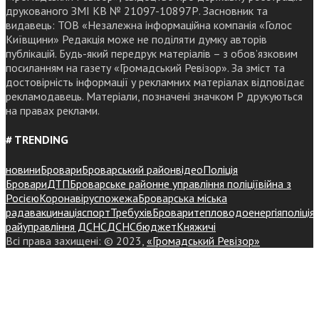
друкованого ЗМІ КВ № 21097-10897Р. Засновник та
видавець: ТОВ «Незалежна інформаційна компанія «Голос
Київщини» Редакція може не поділяти думку авторів
публікацій. Будь-який передрук матеріалів – з обов’язковим
посиланням на газету «Громадський Ревізор». За зміст та
достовірність інформації у рекламних матеріалах відповідає
рекламодавець. Матеріали, позначені значком Р друкуються
на правах реклами.
# TRENDING
новини
Бровари
Броварський район
відео
Поліція
Бровари
ДТП
Броварське районне управління поліції
війна з
Росією
Коронавірус
пожежа
Броварська міська
рада
вакцинація
спорт
Требухів
Броваритепловодоенергія
поліція
райуправління ДСНС
ДСНС
бюджет
Княжичі
Всі права захищені: © 2023,
«Громадський Ревізор»