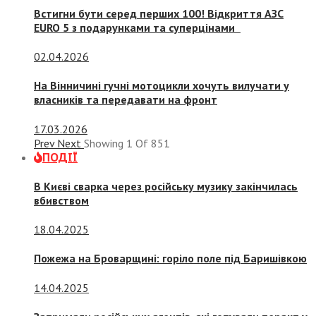
Встигни бути серед перших 100! Відкриття АЗС
EURO 5 з подарунками та суперцінами
02.04.2026
На Вінничині гучні мотоцикли хочуть вилучати у
власників та передавати на фронт
17.03.2026
Prev
Next
Showing
1
Of
851
ПОДІЇ
В Києві сварка через російську музику закінчилась
вбивством
18.04.2025
Пожежа на Броварщині: горіло поле під Баришівкою
14.04.2025