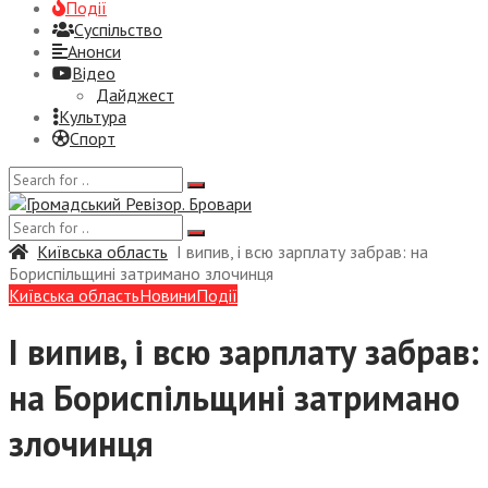
Події
Суспiльство
Анонси
Відео
Дайджест
Культура
Спорт
Київська область
І випив, і всю зарплату забрав: на
Бориспільщині затримано злочинця
Київська область
Новини
Події
І випив, і всю зарплату забрав:
на Бориспільщині затримано
злочинця