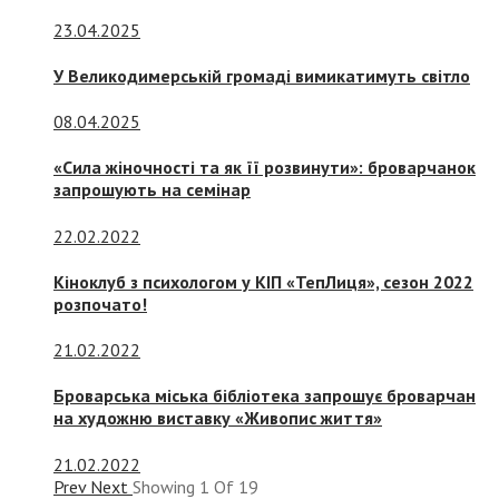
23.04.2025
У Великодимерській громаді вимикатимуть світло
08.04.2025
«Сила жіночності та як її розвинути»: броварчанок
запрошують на семінар
22.02.2022
Кіноклуб з психологом у КІП «ТепЛиця», сезон 2022
розпочато!
21.02.2022
Броварська міська бібліотека запрошує броварчан
на художню виставку «Живопис життя»
21.02.2022
Prev
Next
Showing
1
Of
19