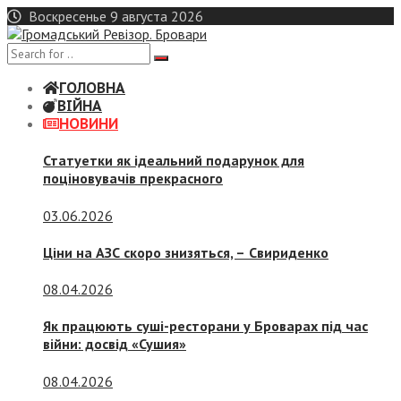
Skip
Воскресенье 9 августа 2026
to
content
ГОЛОВНА
ВІЙНА
НОВИНИ
Статуетки як ідеальний подарунок для
поціновувачів прекрасного
03.06.2026
Ціни на АЗС скоро знизяться, –
Свириденко
08.04.2026
Як працюють суші-ресторани у Броварах під час
війни: досвід «Сушия»
08.04.2026