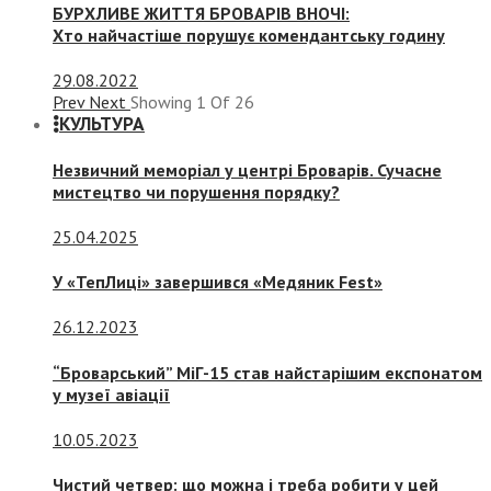
БУРХЛИВЕ ЖИТТЯ БРОВАРІВ ВНОЧІ:
Хто найчастіше порушує комендантську годину
29.08.2022
Prev
Next
Showing
1
Of
26
КУЛЬТУРА
Незвичний меморіал у центрі Броварів. Сучасне
мистецтво чи порушення порядку?
25.04.2025
У «ТепЛиці» завершився «Медяник Fest»
26.12.2023
“Броварський” МіГ-15 став найстарішим експонатом
у музеї авіації
10.05.2023
Чистий четвер: що можна і треба робити у цей