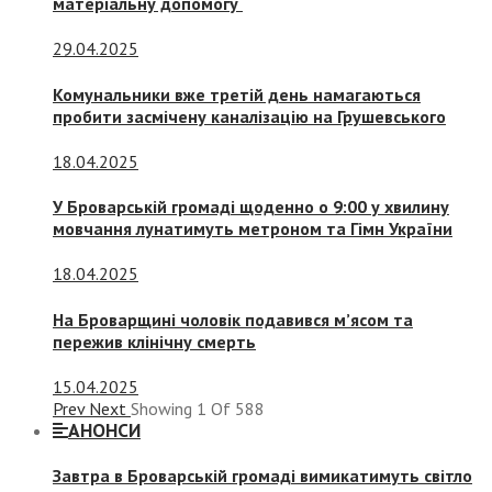
матеріальну допомогу
29.04.2025
Комунальники вже третій день намагаються
пробити засмічену каналізацію на Грушевського
18.04.2025
У Броварській громаді щоденно о 9:00 у хвилину
мовчання лунатимуть метроном та Гімн України
18.04.2025
На Броварщині чоловік подавився м’ясом та
пережив клінічну смерть
15.04.2025
Prev
Next
Showing
1
Of
588
АНОНСИ
Завтра в Броварській громаді вимикатимуть світло