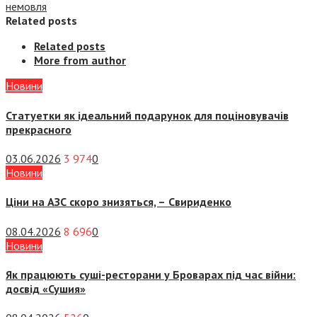
немовля
Related posts
Related posts
More from author
Новини
Статуетки як ідеальний подарунок для поціновувачів
прекрасного
03.06.2026
3 974
0
Новини
Ціни на АЗС скоро знизяться, –
Свириденко
08.04.2026
8 696
0
Новини
Як працюють суші-ресторани у Броварах під час війни:
досвід «Сушия»