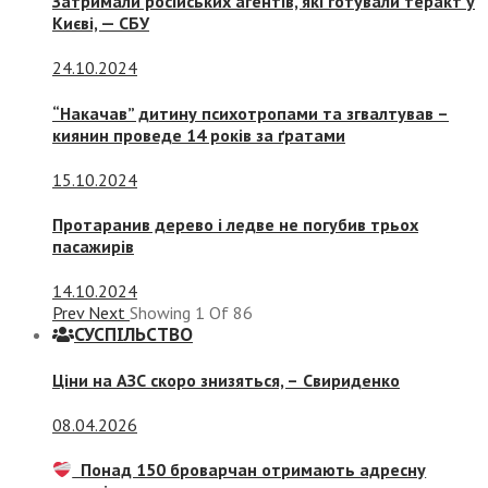
Затримали російських агентів, які готували теракт у
Києві, — СБУ
24.10.2024
“Накачав” дитину психотропами та згвалтував –
киянин проведе 14 років за ґратами
15.10.2024
Протаранив дерево і ледве не погубив трьох
пасажирів
14.10.2024
Prev
Next
Showing
1
Of
86
СУСПIЛЬСТВО
Ціни на АЗС скоро знизяться, –
Свириденко
08.04.2026
Понад 150 броварчан отримають адресну