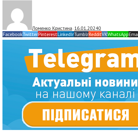
Ломенко Кристина
16.01.2024
0
—
Facebook
Twitter
Pinterest
LinkedIn
Tumblr
Reddit
VK
WhatsApp
Emai