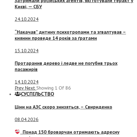
Затримали російських агентів, які готували теракт у
Києві, — СБУ
24.10.2024
“Накачав” дитину психотропами та згвалтував –
киянин проведе 14 років за ґратами
15.10.2024
Протаранив дерево і ледве не погубив трьох
пасажирів
14.10.2024
Prev
Next
Showing
1
Of
86
СУСПIЛЬСТВО
Ціни на АЗС скоро знизяться, –
Свириденко
08.04.2026
Понад 150 броварчан отримають адресну