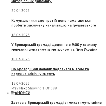
матеріальну допомогу
29.04.2025
Комунальники вже третій день намагаються
пробити засмічену каналізацію на Грушевського
18.04.2025
У Броварській громаді щоденно о 9:00 у хвилину
мовчання лунатимуть метроном та Гімн України
18.04.2025
На Броварщині чоловік подавився м’ясом та
пережив клінічну смерть
15.04.2025
Prev
Next
Showing
1
Of
588
АНОНСИ
Завтра в Броварській громаді вимикатимуть світло