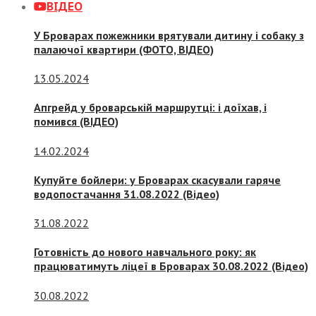
ВІДЕО
У Броварах пожежники врятували дитину і собаку з
палаючої квартири (ФОТО, ВІДЕО)
13.05.2024
Апгрейд у броварській маршрутці: і доїхав, і
помився (ВІДЕО)
14.02.2024
Купуйте бойлери: у Броварах скасували гаряче
водопостачання 31.08.2022 (Відео)
31.08.2022
Готовність до нового навчального року: як
працюватимуть ліцеї в Броварах 30.08.2022 (Відео)
30.08.2022