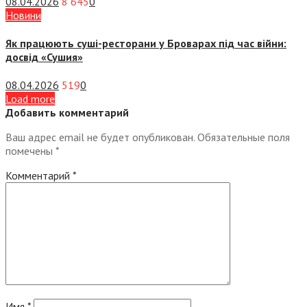
08.04.2026
8 645
0
Новини
Як працюють суші-ресторани у Броварах під час війни:
досвід «Сушия»
08.04.2026
519
0
Load more
Добавить комментарий
Ваш адрес email не будет опубликован.
Обязательные поля
помечены
*
Комментарий
*
Имя
*