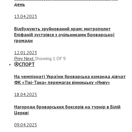
день
13.04.2023
Відбудують зруйнований храм: митрополит
Епіфаній зустрівся з очільниками Броварської
громади
12.01.2023
Prev
Next
Showing
1
Of
9
СПОРТ
На чемпіонаті України броварська команда дівчат
ФК «Тікі-Така» перемагає вінницьку «Ниву»
18.04.2025
Нагороди броварських боксерів на турнір в Білій
Церкві
09.04.2025