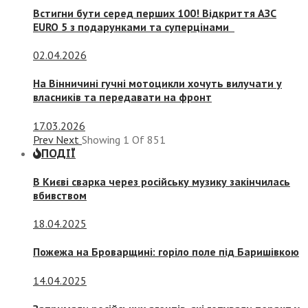
Встигни бути серед перших 100! Відкриття АЗС
EURO 5 з подарунками та суперцінами
02.04.2026
На Вінничині гучні мотоцикли хочуть вилучати у
власників та передавати на фронт
17.03.2026
Prev
Next
Showing
1
Of
851
ПОДІЇ
В Києві сварка через російську музику закінчилась
вбивством
18.04.2025
Пожежа на Броварщині: горіло поле під Баришівкою
14.04.2025