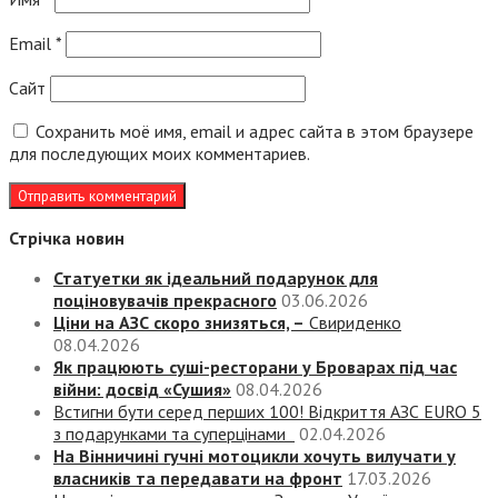
Email
*
Сайт
Сохранить моё имя, email и адрес сайта в этом браузере
для последующих моих комментариев.
Стрічка новин
Статуетки як ідеальний подарунок для
поціновувачів прекрасного
03.06.2026
Ціни на АЗС скоро знизяться, –
Свириденко
08.04.2026
Як працюють суші-ресторани у Броварах під час
війни: досвід «Сушия»
08.04.2026
Встигни бути серед перших 100! Відкриття АЗС EURO 5
з подарунками та суперцінами
02.04.2026
На Вінничині гучні мотоцикли хочуть вилучати у
власників та передавати на фронт
17.03.2026