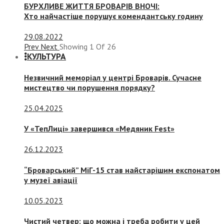
БУРХЛИВЕ ЖИТТЯ БРОВАРІВ ВНОЧІ:
Хто найчастіше порушує комендантську годину
29.08.2022
Prev
Next
Showing
1
Of
26
КУЛЬТУРА
Незвичний меморіал у центрі Броварів. Сучасне
мистецтво чи порушення порядку?
25.04.2025
У «ТепЛиці» завершився «Медяник Fest»
26.12.2023
“Броварський” МіГ-15 став найстарішим експонатом
у музеї авіації
10.05.2023
Чистий четвер: що можна і треба робити у цей