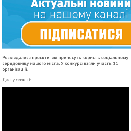
Розглядалися проєкти, які принесуть користь соціальному
середовищу нашого міста. У конкурсі взяли участь 11
організацій.
Далі у сюжеті: