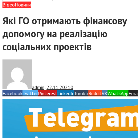
Відео
Новини
Які ГО отримають фінансову
допомогу на реалізацію
соціальних проектів
admin
22.11.2021
0
—
Facebook
Twitter
Pinterest
LinkedIn
Tumblr
Reddit
VK
WhatsApp
Emai