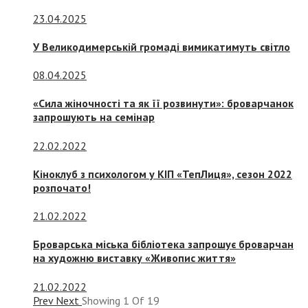
23.04.2025
У Великодимерській громаді вимикатимуть світло
08.04.2025
«Сила жіночності та як її розвинути»: броварчанок
запрошують на семінар
22.02.2022
Кіноклуб з психологом у КІП «ТепЛиця», сезон 2022
розпочато!
21.02.2022
Броварська міська бібліотека запрошує броварчан
на художню виставку «Живопис життя»
21.02.2022
Prev
Next
Showing
1
Of
19