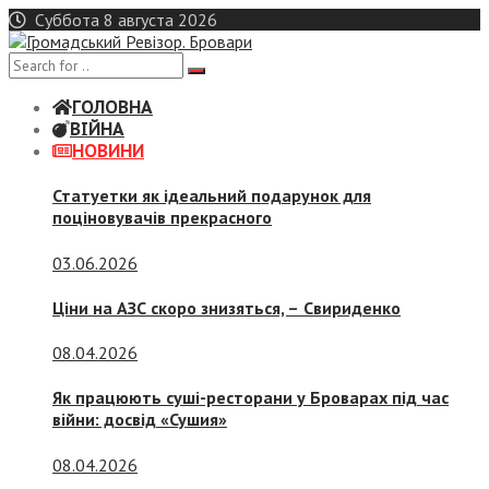
Skip
Суббота 8 августа 2026
to
content
ГОЛОВНА
ВІЙНА
НОВИНИ
Статуетки як ідеальний подарунок для
поціновувачів прекрасного
03.06.2026
Ціни на АЗС скоро знизяться, –
Свириденко
08.04.2026
Як працюють суші-ресторани у Броварах під час
війни: досвід «Сушия»
08.04.2026