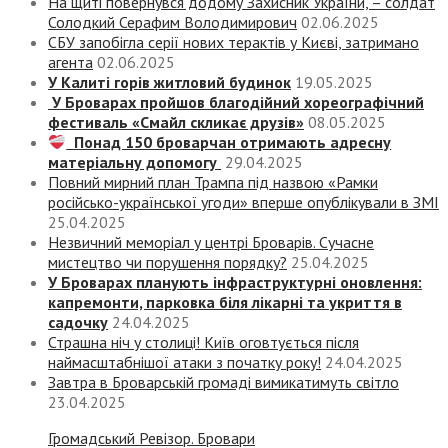
На щиті повернувся додому Захисник України, – солдат
Солодкий Серафим Володимирович
02.06.2025
СБУ запобігла серії нових терактів у Києві, затримано
агента
02.06.2025
У Калиті горів житловий будинок
19.05.2025
У Броварах пройшов благодійний хореографічний
фестиваль «Смайл скликає друзів»
08.05.2025
Понад 150 броварчан отримають адресну
матеріальну допомогу
29.04.2025
Повний мирний план Трампа під назвою «‎Рамки
російсько-української угоди» вперше опублікували в ЗМІ
25.04.2025
Незвичний меморіал у центрі Броварів. Сучасне
мистецтво чи порушення порядку?
25.04.2025
У Броварах планують інфраструктурні оновлення:
капремонти, парковка біля лікарні та укриття в
садочку
24.04.2025
Страшна ніч у столиці! Київ оговтується після
наймасштабнішої атаки з початку року!
24.04.2025
Завтра в Броварській громаді вимикатимуть світло
23.04.2025
Громадський Ревізор. Бровари