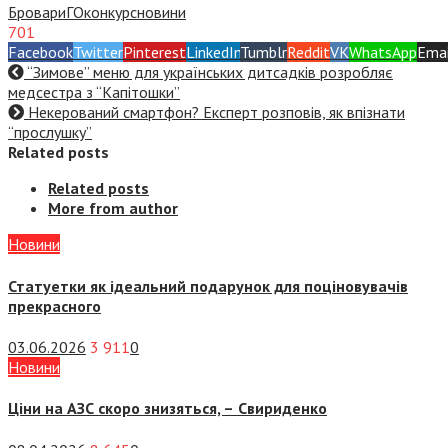
Бровари
ГО
конкурс
новини
701
Facebook
Twitter
Pinterest
LinkedIn
Tumblr
Reddit
VK
WhatsApp
Emai
“Зимове” меню для українських дитсадків розробляє
медсестра з “Капітошки”
Некерований смартфон? Експерт розповів, як впізнати
“прослушку”
Related posts
Related posts
More from author
Новини
Статуетки як ідеальний подарунок для поціновувачів
прекрасного
03.06.2026
3 911
0
Новини
Ціни на АЗС скоро знизяться, –
Свириденко