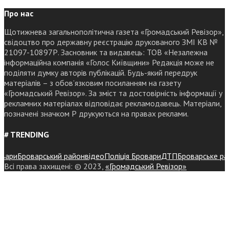
Про нас
Щотижнева загальнополітична газета «Громадський Ревізор»,
свідоцтво про державну реєстрацію друкованого ЗМІ КВ №
21097-10897Р. Засновник та видавець: ТОВ «Незалежна
інформаційна компанія «Голос Київщини» Редакція може не
поділяти думку авторів публікацій. Будь-який передрук
матеріалів – з обов’язковим посиланням на газету
«Громадський Ревізор». За зміст та достовірність інформації у
рекламних матеріалах відповідає рекламодавець. Матеріали,
позначені значком Р друкуються на правах реклами.
# TRENDING
ри
Броварський район
відео
Поліція Бровари
ДТП
Броварське районн
Всі права захищені: © 2023,
«Громадський Ревізор»