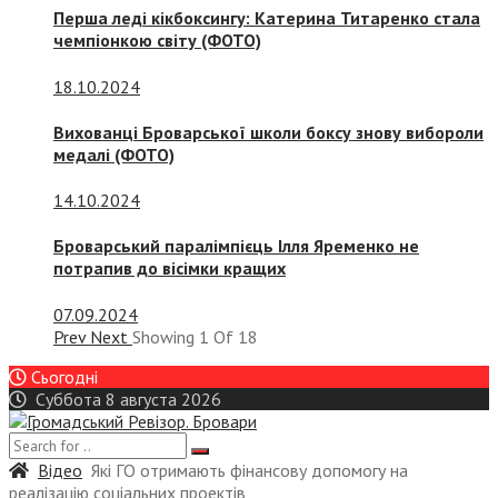
Перша леді кікбоксингу: Катерина Титаренко стала
чемпіонкою світу (ФОТО)
18.10.2024
Вихованці Броварської школи боксу знову вибороли
медалі (ФОТО)
14.10.2024
Броварський паралімпієць Ілля Яременко не
потрапив до вісімки кращих
07.09.2024
Prev
Next
Showing
1
Of
18
Сьогодні
Суббота 8 августа 2026
Відео
Які ГО отримають фінансову допомогу на
реалізацію соціальних проектів