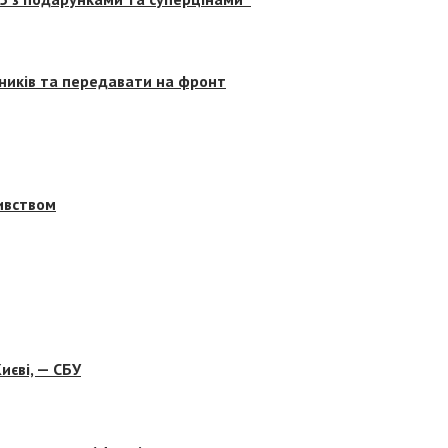
сників та передавати на фронт
бивством
иєві, — СБУ