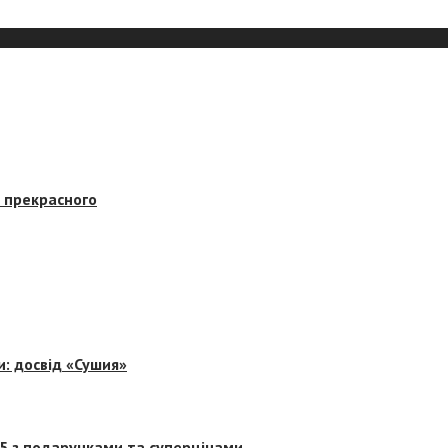
в прекрасного
и: досвід «Сушия»
 5 з подарунками та суперцінами