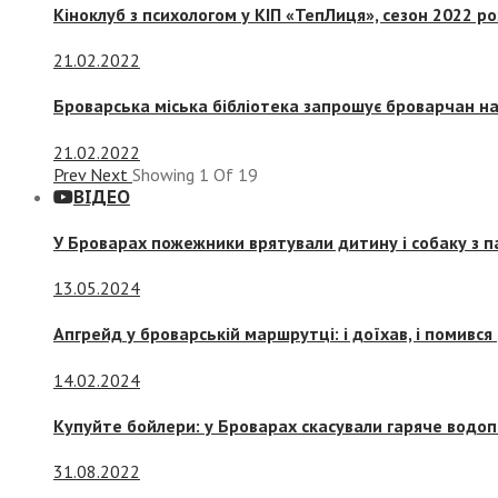
Кіноклуб з психологом у КІП «ТепЛиця», сезон 2022 р
21.02.2022
Броварська міська бібліотека запрошує броварчан 
21.02.2022
Prev
Next
Showing
1
Of
19
ВІДЕО
У Броварах пожежники врятували дитину і собаку з 
13.05.2024
Апгрейд у броварській маршрутці: і доїхав, і помився
14.02.2024
Купуйте бойлери: у Броварах скасували гаряче водоп
31.08.2022