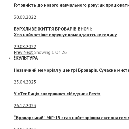
Готовність до нового навчального року: як працювати
30.08.2022
БУРХЛИВЕ ЖИТТЯ БРОВАРІВ ВНОЧІ:
Хто найчастіше порушує комендантську годину
29.08.2022
Prev
Next
Showing
1
Of
26
КУЛЬТУРА
Незвичний меморіал у центрі Броварів. Сучасне мис
25.04.2025
У «ТепЛиці» завершився «Медяник Fest»
26.12.2023
“Броварський” МіГ-15 став найстарішим експонатом у