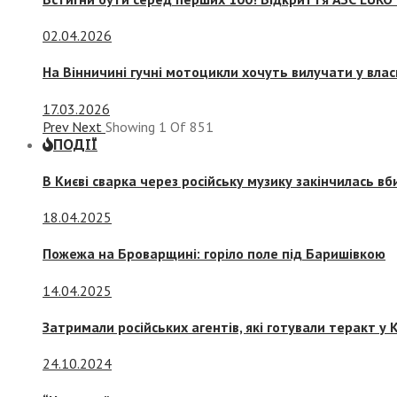
02.04.2026
На Вінничині гучні мотоцикли хочуть вилучати у вла
17.03.2026
Prev
Next
Showing
1
Of
851
ПОДІЇ
В Києві сварка через російську музику закінчилась в
18.04.2025
Пожежа на Броварщині: горіло поле під Баришівкою
14.04.2025
Затримали російських агентів, які готували теракт у К
24.10.2024