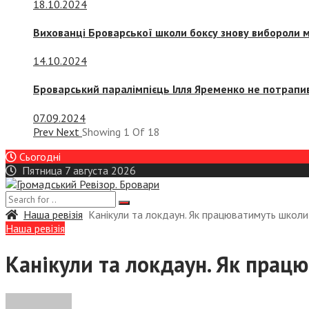
18.10.2024
Вихованці Броварської школи боксу знову вибороли 
14.10.2024
Броварський паралімпієць Ілля Яременко не потрапив
07.09.2024
Prev
Next
Showing
1
Of
18
Сьогодні
Пятница 7 августа 2026
Наша ревізія
Канікули та локдаун. Як працюватимуть школи у
Наша ревізія
Канікули та локдаун. Як працю