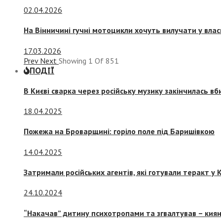
02.04.2026
На Вінничині гучні мотоцикли хочуть вилучати у вла
17.03.2026
Prev
Next
Showing
1
Of
851
ПОДІЇ
В Києві сварка через російську музику закінчилась в
18.04.2025
Пожежа на Броварщині: горіло поле під Баришівкою
14.04.2025
Затримали російських агентів, які готували теракт у К
24.10.2024
“Накачав” дитину психотропами та згвалтував – киян