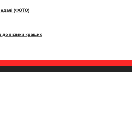
медалі (ФОТО)
 до вісімки кращих