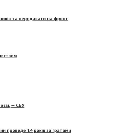
сників та передавати на фронт
бивством
иєві, — СБУ
ин проведе 14 років за ґратами