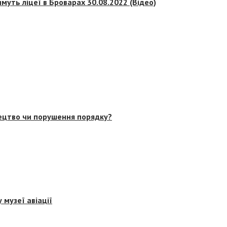
муть ліцеї в Броварах 30.08.2022 (Відео)
тецтво чи порушення порядку?
 музеї авіації