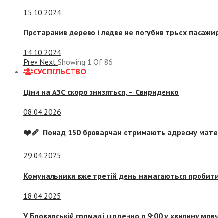
15.10.2024
Протаранив дерево і ледве не погубив трьох пасажир
14.10.2024
Prev
Next
Showing
1
Of
86
СУСПIЛЬСТВО
Ціни на АЗС скоро знизяться, –
Свириденко
08.04.2026
❤️‍🩹 Понад 150 броварчан отримають адресну мат
29.04.2025
Комунальники вже третій день намагаються пробити 
18.04.2025
У Броварській громаді щоденно о 9:00 у хвилину мо