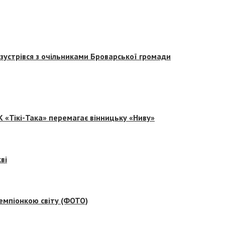
зустрівся з очільниками Броварської громади
 «Тікі-Така» перемагає вінницьку «Ниву»
ві
емпіонкою світу (ФОТО)