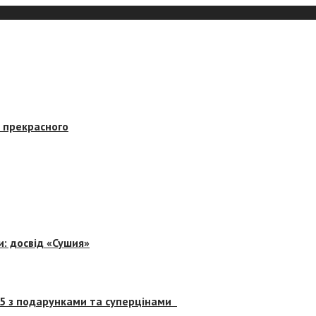
в прекрасного
и: досвід «Сушия»
 5 з подарунками та суперцінами