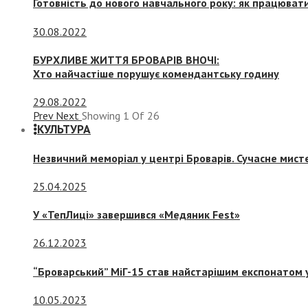
Готовність до нового навчального року: як працювати
30.08.2022
БУРХЛИВЕ ЖИТТЯ БРОВАРІВ ВНОЧІ:
Хто найчастіше порушує комендантську годину
29.08.2022
Prev
Next
Showing
1
Of
26
КУЛЬТУРА
Незвичний меморіал у центрі Броварів. Сучасне мис
25.04.2025
У «ТепЛиці» завершився «Медяник Fest»
26.12.2023
“Броварський” МіГ-15 став найстарішим експонатом у
10.05.2023