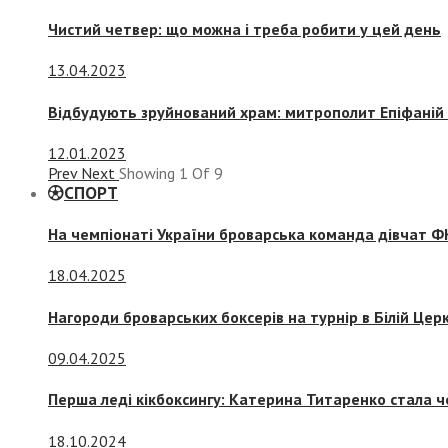
Чистий четвер: що можна і треба робити у цей день
13.04.2023
Відбудують зруйнований храм: митрополит Епіфаній 
12.01.2023
Prev
Next
Showing
1
Of
9
СПОРТ
На чемпіонаті України броварська команда дівчат ФК
18.04.2025
Нагороди броварських боксерів на турнір в Білій Церк
09.04.2025
Перша леді кікбоксингу: Катерина Титаренко стала ч
18.10.2024