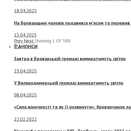
18.04.2025
На Броварщині чоловік подавився м’ясом та пережив 
15.04.2025
Prev
Next
Showing
1
Of
588
АНОНСИ
Завтра в Броварській громаді вимикатимуть світло
23.04.2025
У Великодимерській громаді вимикатимуть світло
08.04.2025
«Сила жіночності та як її розвинути»: броварчанок 
22.02.2022
Кіноклуб з психологом у КІП «ТепЛиця», сезон 2022 р