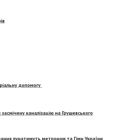
ів
еріальну допомогу
засмічену каналізацію на Грушевського
вчання лунатимуть метроном та Гімн України