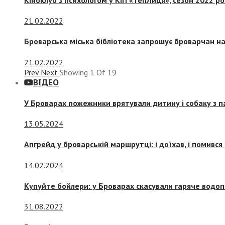
21.02.2022
Броварська міська бібліотека запрошує броварчан 
21.02.2022
Prev
Next
Showing
1
Of
19
ВІДЕО
У Броварах пожежники врятували дитину і собаку з 
13.05.2024
Апгрейд у броварській маршрутці: і доїхав, і помився
14.02.2024
Купуйте бойлери: у Броварах скасували гаряче водоп
31.08.2022