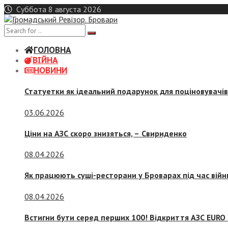
Skip
Суббота 8 августа 2026
to
content
ГОЛОВНА
ВІЙНА
НОВИНИ
Статуетки як ідеальний подарунок для поціновувачі
03.06.2026
Ціни на АЗС скоро знизяться, –
Свириденко
08.04.2026
Як працюють суші-ресторани у Броварах під час війн
08.04.2026
Встигни бути серед перших 100! Відкриття АЗС EURO