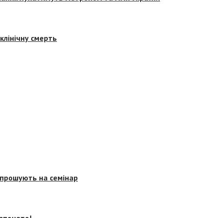
клінічну смерть
запрошують на семінар
озпочато!