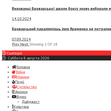
Вихованці Броварської школи боксу знову вибороли 
14.10.2024
Броварський паралімпієць Ілля Яременко не потрапив
07.09.2024
Prev
Next
Showing
1
Of
18
Сьогодні
Суббота 8 августа 2026
Головна
Війна
Новини
Події
Суспiльство
Анонси
Відео
Дайджест
Культура