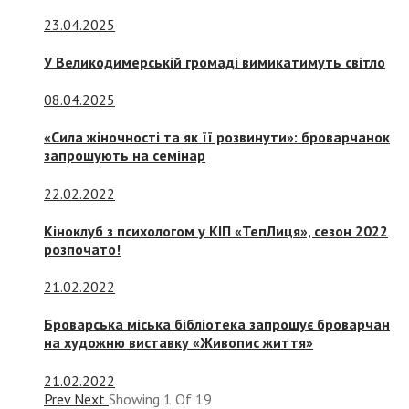
23.04.2025
У Великодимерській громаді вимикатимуть світло
08.04.2025
«Сила жіночності та як її розвинути»: броварчанок
запрошують на семінар
22.02.2022
Кіноклуб з психологом у КІП «ТепЛиця», сезон 2022
розпочато!
21.02.2022
Броварська міська бібліотека запрошує броварчан
на художню виставку «Живопис життя»
21.02.2022
Prev
Next
Showing
1
Of
19