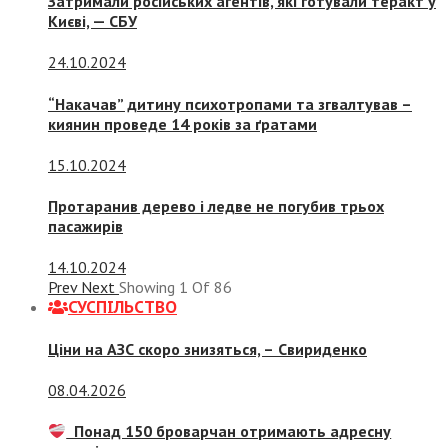
Затримали російських агентів, які готували теракт у
Києві, — СБУ
24.10.2024
“Накачав” дитину психотропами та згвалтував –
киянин проведе 14 років за ґратами
15.10.2024
Протаранив дерево і ледве не погубив трьох
пасажирів
14.10.2024
Prev
Next
Showing
1
Of
86
СУСПIЛЬСТВО
Ціни на АЗС скоро знизяться, –
Свириденко
08.04.2026
Понад 150 броварчан отримають адресну