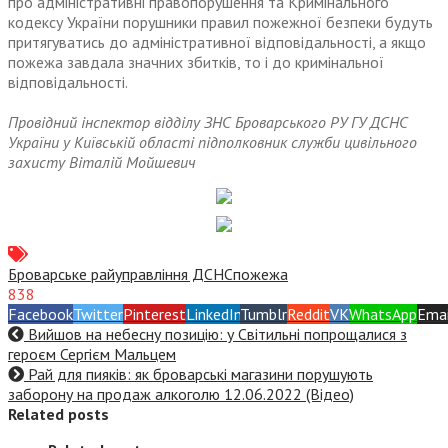
про адміністративні правопорушення та Кримінального
кодексу України порушники правил пожежної безпеки будуть
притягуватись до адміністративної відповідальності, а якщо
пожежа завдала значних збитків, то і до кримінальної
відповідальності.
Провідний інспектор відділу ЗНС Броварського РУ ГУ ДСНС
України у Київській області підполковник служби цивільного
захисту Віталій Мойшевич
Броварське райуправління ДСНС
пожежа
838
Facebook
Twitter
Pinterest
LinkedIn
Tumblr
Reddit
VK
WhatsApp
Emai
Вийшов на небесну позицію: у Світильні попрощалися з
героєм Сергієм Мальцем
Рай для пияків: як броварські магазини порушують
заборону на продаж алкоголю 12.06.2022 (Відео)
Related posts