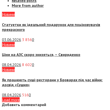
Related posts
More from author
Новини
Статуетки як ідеальний подарунок для поціновувачів
прекрасного
03.06.2026
3 856
0
Новини
Ціни на АЗС скоро знизяться, –
Свириденко
08.04.2026
8 602
0
Новини
Як працюють суші-ресторани у Броварах під час війни:
досвід «Сушия»
08.04.2026
516
0
Load more
Добавить комментарий