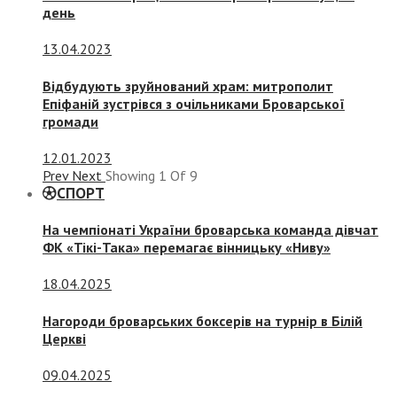
день
13.04.2023
Відбудують зруйнований храм: митрополит
Епіфаній зустрівся з очільниками Броварської
громади
12.01.2023
Prev
Next
Showing
1
Of
9
СПОРТ
На чемпіонаті України броварська команда дівчат
ФК «Тікі-Така» перемагає вінницьку «Ниву»
18.04.2025
Нагороди броварських боксерів на турнір в Білій
Церкві
09.04.2025