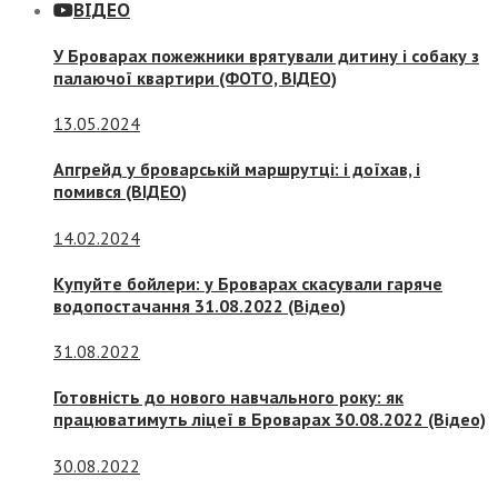
ВІДЕО
У Броварах пожежники врятували дитину і собаку з
палаючої квартири (ФОТО, ВІДЕО)
13.05.2024
Апгрейд у броварській маршрутці: і доїхав, і
помився (ВІДЕО)
14.02.2024
Купуйте бойлери: у Броварах скасували гаряче
водопостачання 31.08.2022 (Відео)
31.08.2022
Готовність до нового навчального року: як
працюватимуть ліцеї в Броварах 30.08.2022 (Відео)
30.08.2022