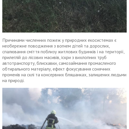
Причинами численних пожеж у природних екосистемах є
необережне поводження з вогнем дітей та дорослих,
спалювання сміття поблизу житлових будинків і на території,
прилеглій до лісових масивів, іскри з вихлопних труб
автотранспорту, блискавки, самозаймання промасленого
обтирального матеріалу, ефект фокусування сонячних
променів на склі та консервних бляшанках, залишених людьми
на природі.