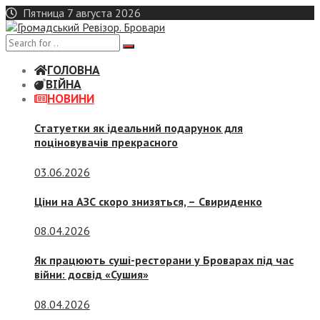
Skip
Пятница 7 августа 2026
to
content
ГОЛОВНА
ВІЙНА
НОВИНИ
Статуетки як ідеальний подарунок для
поціновувачів прекрасного
03.06.2026
Ціни на АЗС скоро знизяться, –
Свириденко
08.04.2026
Як працюють суші-ресторани у Броварах під час
війни: досвід «Сушия»
08.04.2026