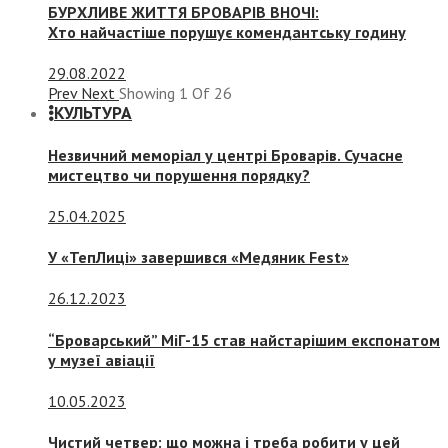
БУРХЛИВЕ ЖИТТЯ БРОВАРІВ ВНОЧІ:
Хто найчастіше порушує комендантську годину
29.08.2022
Prev
Next
Showing
1
Of
26
КУЛЬТУРА
Незвичний меморіал у центрі Броварів. Сучасне
мистецтво чи порушення порядку?
25.04.2025
У «ТепЛиці» завершився «Медяник Fest»
26.12.2023
“Броварський” МіГ-15 став найстарішим експонатом
у музеї авіації
10.05.2023
Чистий четвер: що можна і треба робити у цей