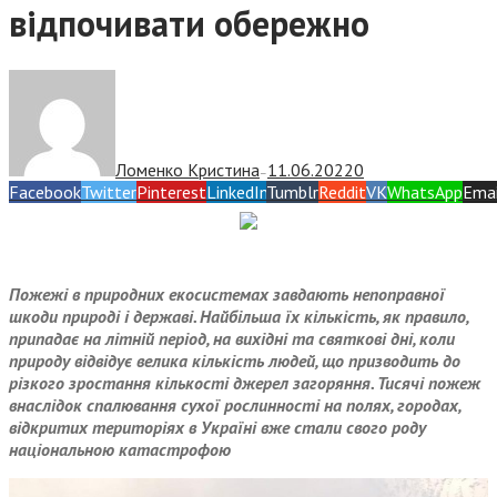
відпочивати обережно
Ломенко Кристина
11.06.2022
0
—
Facebook
Twitter
Pinterest
LinkedIn
Tumblr
Reddit
VK
WhatsApp
Emai
Пожежі в природних екосистемах завдають непоправної
шкоди природі і державі. Найбільша їх кількість, як правило,
припадає на літній період, на вихідні та святкові дні, коли
природу відвідує велика кількість людей, що призводить до
різкого зростання кількості джерел загоряння. Тисячі пожеж
внаслідок спалювання сухої рослинності на полях, городах,
відкритих територіях в Україні вже стали свого роду
національною катастрофою