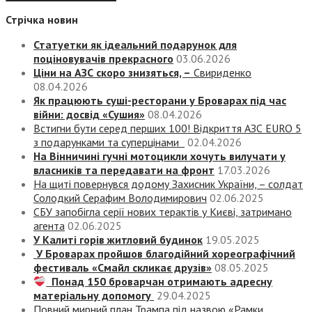
Стрічка новин
Статуетки як ідеальний подарунок для
поціновувачів прекрасного
03.06.2026
Ціни на АЗС скоро знизяться, –
Свириденко
08.04.2026
Як працюють суші-ресторани у Броварах під час
війни: досвід «Сушия»
08.04.2026
Встигни бути серед перших 100! Відкриття АЗС EURO 5
з подарунками та суперцінами
02.04.2026
На Вінничині гучні мотоцикли хочуть вилучати у
власників та передавати на фронт
17.03.2026
На щиті повернувся додому Захисник України, – солдат
Солодкий Серафим Володимирович
02.06.2025
СБУ запобігла серії нових терактів у Києві, затримано
агента
02.06.2025
У Калиті горів житловий будинок
19.05.2025
У Броварах пройшов благодійний хореографічний
фестиваль «Смайл скликає друзів»
08.05.2025
Понад 150 броварчан отримають адресну
матеріальну допомогу
29.04.2025
Повний мирний план Трампа під назвою «‎Рамки