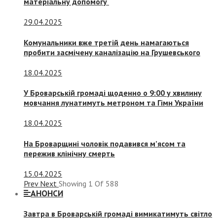
матеріальну допомогу
29.04.2025
Комунальники вже третій день намагаються
пробити засмічену каналізацію на Грушевського
18.04.2025
У Броварській громаді щоденно о 9:00 у хвилину
мовчання лунатимуть метроном та Гімн України
18.04.2025
На Броварщині чоловік подавився м’ясом та
пережив клінічну смерть
15.04.2025
Prev
Next
Showing
1
Of
588
АНОНСИ
Завтра в Броварській громаді вимикатимуть світло