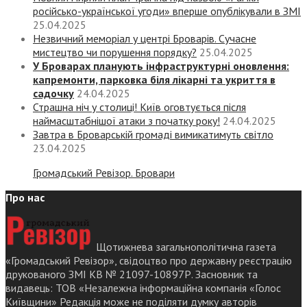
російсько-української угоди» вперше опублікували в ЗМІ
25.04.2025
Незвичний меморіал у центрі Броварів. Сучасне
мистецтво чи порушення порядку?
25.04.2025
У Броварах планують інфраструктурні оновлення:
капремонти, парковка біля лікарні та укриття в
садочку
24.04.2025
Страшна ніч у столиці! Київ оговтується після
наймасштабнішої атаки з початку року!
24.04.2025
Завтра в Броварській громаді вимикатимуть світло
23.04.2025
Громадський Ревізор. Бровари
Про нас
Щотижнева загальнополітична газета
«Громадський Ревізор», свідоцтво про державну реєстрацію
друкованого ЗМІ КВ № 21097-10897Р. Засновник та
видавець: ТОВ «Незалежна інформаційна компанія «Голос
Київщини» Редакція може не поділяти думку авторів