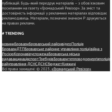
публікацій. Будь-який передрук матеріалів – з обов’язковим
посиланням на газету «Громадський Ревізор». За зміст та
достовірність інформації у рекламних матеріалах відповідає
рекламодавець. Матеріали, позначені значком Р друкуються
на правах реклами.
# TRENDING
новини
Бровари
Броварський район
відео
Поліція
Бровари
ДТП
Броварське районне управління поліції
війна з
Росією
Коронавірус
пожежа
Броварська міська
рада
вакцинація
спорт
Требухів
Броваритепловодоенергія
поліція
райуправління ДСНС
ДСНС
бюджет
Княжичі
Всі права захищені: © 2023,
«Громадський Ревізор»