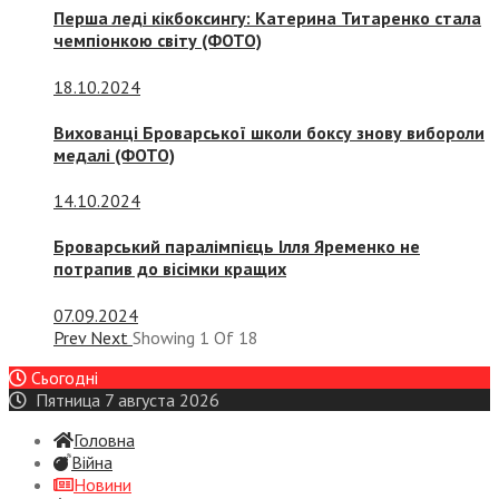
Перша леді кікбоксингу: Катерина Титаренко стала
чемпіонкою світу (ФОТО)
18.10.2024
Вихованці Броварської школи боксу знову вибороли
медалі (ФОТО)
14.10.2024
Броварський паралімпієць Ілля Яременко не
потрапив до вісімки кращих
07.09.2024
Prev
Next
Showing
1
Of
18
Сьогодні
Пятница 7 августа 2026
Головна
Війна
Новини