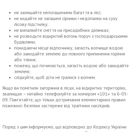
не залишайте непогашеними багаття в лісі;
не кидайте не загашені сірники і недопалки на суху
лісову підстилку;
не випалюйте сміття на присадибних ділянках;
не розводьте відкритий вогонь поруч з господарськими
будівлями;
покидаючи місце відпочинку, загасіть вогнище водою
або закидайте землею до повного припинення горіння
або тління;
пожежу, що починається, загасіть водою або закидайте
землею;
слідкуйте, щоб діти не гралися з вогнем.
Якщо ви помітили загоряння в лісах, на відкритих територіях,
звалищах – негайно телефонуйте за номером «101» та 6-05-
09. Пам’ятайте, що тільки дотримання елементарних правил
пожежної безпеки застереже від трагічних наслідків.
Поряд з цим інформуємо, що відповідно до Кодексу України