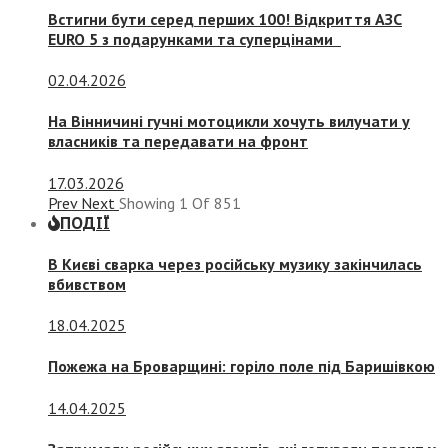
Встигни бути серед перших 100! Відкриття АЗС
EURO 5 з подарунками та суперцінами
02.04.2026
На Вінничині гучні мотоцикли хочуть вилучати у
власників та передавати на фронт
17.03.2026
Prev
Next
Showing
1
Of
851
ПОДІЇ
В Києві сварка через російську музику закінчилась
вбивством
18.04.2025
Пожежа на Броварщині: горіло поле під Баришівкою
14.04.2025