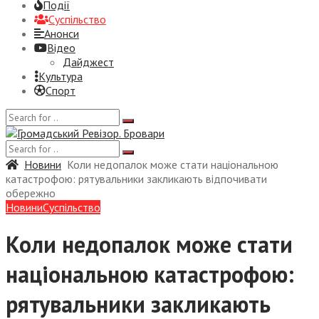
Події
Суспiльство
Анонси
Відео
Дайджест
Культура
Спорт
Новини
Коли недопалок може стати національною
катастрофою: рятувальники закликають відпочивати
обережно
Новини
Суспiльство
Коли недопалок може стати
національною катастрофою:
рятувальники закликають