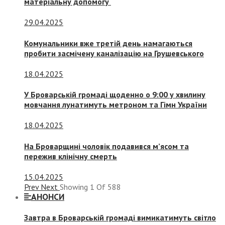
матеріальну допомогу
29.04.2025
Комунальники вже третій день намагаються
пробити засмічену каналізацію на Грушевського
18.04.2025
У Броварській громаді щоденно о 9:00 у хвилину
мовчання лунатимуть метроном та Гімн України
18.04.2025
На Броварщині чоловік подавився м’ясом та
пережив клінічну смерть
15.04.2025
Prev
Next
Showing
1
Of
588
АНОНСИ
Завтра в Броварській громаді вимикатимуть світло