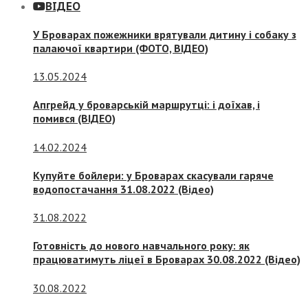
ВІДЕО
У Броварах пожежники врятували дитину і собаку з
палаючої квартири (ФОТО, ВІДЕО)
13.05.2024
Апгрейд у броварській маршрутці: і доїхав, і
помився (ВІДЕО)
14.02.2024
Купуйте бойлери: у Броварах скасували гаряче
водопостачання 31.08.2022 (Відео)
31.08.2022
Готовність до нового навчального року: як
працюватимуть ліцеї в Броварах 30.08.2022 (Відео)
30.08.2022