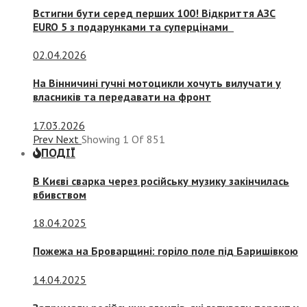
Встигни бути серед перших 100! Відкриття АЗС
EURO 5 з подарунками та суперцінами
02.04.2026
На Вінничині гучні мотоцикли хочуть вилучати у
власників та передавати на фронт
17.03.2026
Prev
Next
Showing
1
Of
851
ПОДІЇ
В Києві сварка через російську музику закінчилась
вбивством
18.04.2025
Пожежа на Броварщині: горіло поле під Баришівкою
14.04.2025