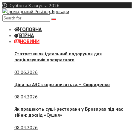
Skip
Суббота 8 августа 2026
to
content
ГОЛОВНА
ВІЙНА
НОВИНИ
Статуетки як ідеальний подарунок для
поціновувачів прекрасного
03.06.2026
Ціни на АЗС скоро знизяться, –
Свириденко
08.04.2026
Як працюють суші-ресторани у Броварах під час
війни: досвід «Сушия»
08.04.2026