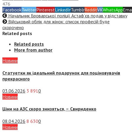
476
Facebook
Twitter
Pinterest
LinkedIn
Tumblr
Reddit
VK
WhatsApp
Emai
Начальник Броварської поліції Астаф’єв подав у відставку
Військовий облік для жінок: список професій буде
скорочено
Related posts
Related posts
More from author
Новини
Статуетки як ідеальний подарунок для поціновувачів
прекрасного
03.06.2026
3 891
0
Новини
Ціни на АЗС скоро знизяться, –
Свириденко
08.04.2026
8 630
0
Новини