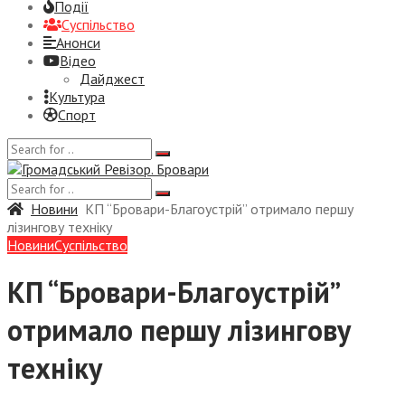
Події
Суспiльство
Анонси
Відео
Дайджест
Культура
Спорт
Новини
КП “Бровари-Благоустрій” отримало першу
лізингову техніку
Новини
Суспiльство
КП “Бровари-Благоустрій”
отримало першу лізингову
техніку