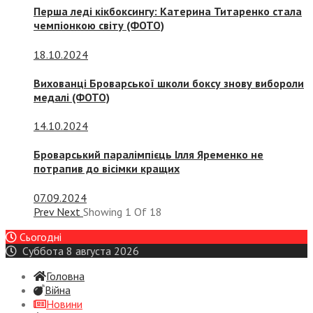
Перша леді кікбоксингу: Катерина Титаренко стала
чемпіонкою світу (ФОТО)
18.10.2024
Вихованці Броварської школи боксу знову вибороли
медалі (ФОТО)
14.10.2024
Броварський паралімпієць Ілля Яременко не
потрапив до вісімки кращих
07.09.2024
Prev
Next
Showing
1
Of
18
Сьогодні
Суббота 8 августа 2026
Головна
Війна
Новини