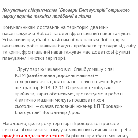
Комунальне підприємство “Бровари-Благоустрій” отримало
першу партію техніки, придбаної в лізинг
Комунальникам доставили на територію два міні-
навантажувача Bobcat та один фронтальний навантажувач.
Усі машини придбані з навісним обладнанням. Тобто, крім
вантажних робіт, машини будуть прибирати тротуари від снігу
та криги, фронтальний навантажувач має додаткові функції
планування і чистки території.
“Другу партію чекаємо від “Спецбудмашу”: дві
КДМ (комбінована дорожня машина) –
солерозкидач та для пісчано-соляної суміші. Буде
ще трактор МТЗ-12.01. Отриману техніку вже
прийняли, зараз обстежимо, протестуємо в роботі.
Фактично машини можуть працювати хоч
сьогодні”, – сказав головний інженер КП “Бровари-
Благоустрій” Володимир Дрок.
Нагадаємо, цього року територія Броварської громади
суттєво збільшилася, тому у комунальників виникла потреба
придбати додаткову техніку
. Вирішили придбати машини у