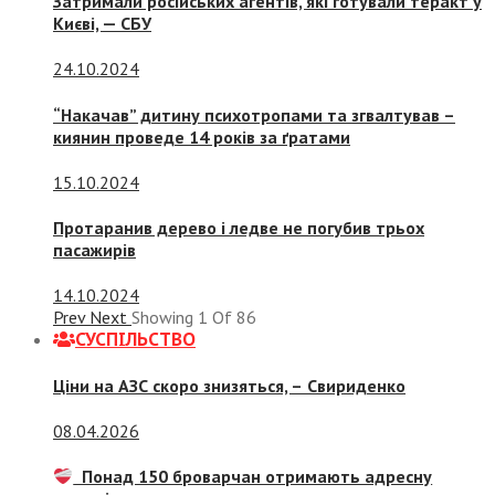
Затримали російських агентів, які готували теракт у
Києві, — СБУ
24.10.2024
“Накачав” дитину психотропами та згвалтував –
киянин проведе 14 років за ґратами
15.10.2024
Протаранив дерево і ледве не погубив трьох
пасажирів
14.10.2024
Prev
Next
Showing
1
Of
86
СУСПIЛЬСТВО
Ціни на АЗС скоро знизяться, –
Свириденко
08.04.2026
Понад 150 броварчан отримають адресну