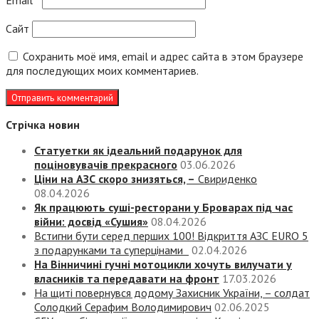
Email
*
Сайт
Сохранить моё имя, email и адрес сайта в этом браузере
для последующих моих комментариев.
Стрічка новин
Статуетки як ідеальний подарунок для
поціновувачів прекрасного
03.06.2026
Ціни на АЗС скоро знизяться, –
Свириденко
08.04.2026
Як працюють суші-ресторани у Броварах під час
війни: досвід «Сушия»
08.04.2026
Встигни бути серед перших 100! Відкриття АЗС EURO 5
з подарунками та суперцінами
02.04.2026
На Вінничині гучні мотоцикли хочуть вилучати у
власників та передавати на фронт
17.03.2026
На щиті повернувся додому Захисник України, – солдат
Солодкий Серафим Володимирович
02.06.2025