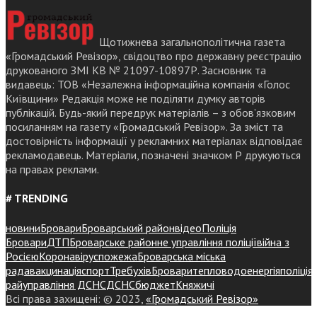
Щотижнева загальнополітична газета
«Громадський Ревізор», свідоцтво про державну реєстрацію
друкованого ЗМІ КВ № 21097-10897Р. Засновник та
видавець: ТОВ «Незалежна інформаційна компанія «Голос
Київщини» Редакція може не поділяти думку авторів
публікацій. Будь-який передрук матеріалів – з обов’язковим
посиланням на газету «Громадський Ревізор». За зміст та
достовірність інформації у рекламних матеріалах відповідає
рекламодавець. Матеріали, позначені значком Р друкуються
на правах реклами.
# TRENDING
новини
Бровари
Броварський район
відео
Поліція
Бровари
ДТП
Броварське районне управління поліції
війна з
Росією
Коронавірус
пожежа
Броварська міська
рада
вакцинація
спорт
Требухів
Броваритепловодоенергія
поліція
райуправління ДСНС
ДСНС
бюджет
Княжичі
Всі права захищені: © 2023,
«Громадський Ревізор»