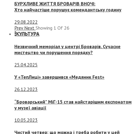
БУРХЛИВЕ ЖИТТЯ БРОВАРІВ ВНОЧІ:
Хто найчастіше порушує комендантську годину
29.08.2022
Prev
Next
Showing
1
Of
26
КУЛЬТУРА
Незвичний меморіал у центрі Броварів. Сучасне
мистецтво чи порушення порядку?
25.04.2025
У «ТепЛиці» завершився «Медяник Fest»
26.12.2023
“Броварський” МіГ-15 став найстарішим експонатом
у музеї авіації
10.05.2023
Чистий четвер: що можна і треба робити у цей