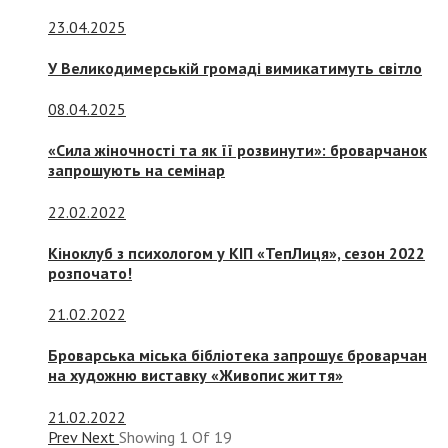
23.04.2025
У Великодимерській громаді вимикатимуть світло
08.04.2025
«Сила жіночності та як її розвинути»: броварчанок
запрошують на семінар
22.02.2022
Кіноклуб з психологом у КІП «ТепЛиця», сезон 2022
розпочато!
21.02.2022
Броварська міська бібліотека запрошує броварчан
на художню виставку «Живопис життя»
21.02.2022
Prev
Next
Showing
1
Of
19