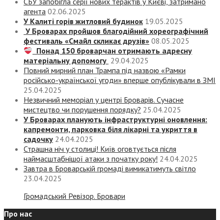
СБУ запобігла серії нових терактів у Києві, затримано
агента
02.06.2025
У Калиті горів житловий будинок
19.05.2025
У Броварах пройшов благодійний хореографічний
фестиваль «Смайл скликає друзів»
08.05.2025
Понад 150 броварчан отримають адресну
матеріальну допомогу
29.04.2025
Повний мирний план Трампа під назвою «‎Рамки
російсько-української угоди» вперше опублікували в ЗМІ
25.04.2025
Незвичний меморіал у центрі Броварів. Сучасне
мистецтво чи порушення порядку?
25.04.2025
У Броварах планують інфраструктурні оновлення:
капремонти, парковка біля лікарні та укриття в
садочку
24.04.2025
Страшна ніч у столиці! Київ оговтується після
наймасштабнішої атаки з початку року!
24.04.2025
Завтра в Броварській громаді вимикатимуть світло
23.04.2025
Громадський Ревізор. Бровари
Про нас