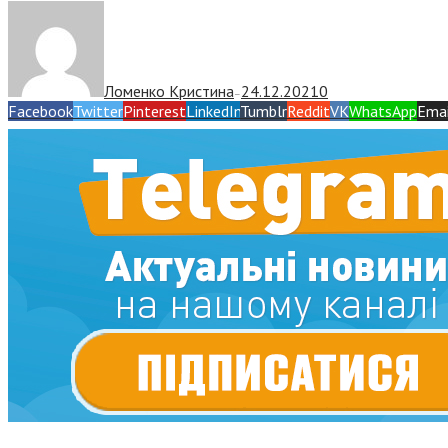
Ломенко Кристина
24.12.2021
0
—
Facebook
Twitter
Pinterest
LinkedIn
Tumblr
Reddit
VK
WhatsApp
Emai