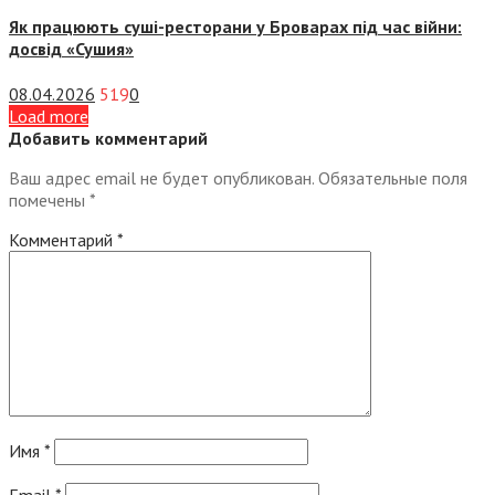
Як працюють суші-ресторани у Броварах під час війни:
досвід «Сушия»
08.04.2026
519
0
Load more
Добавить комментарий
Ваш адрес email не будет опубликован.
Обязательные поля
помечены
*
Комментарий
*
Имя
*