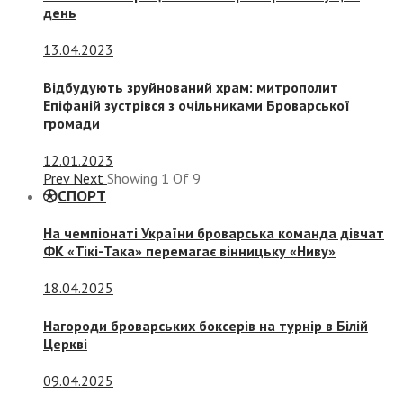
день
13.04.2023
Відбудують зруйнований храм: митрополит
Епіфаній зустрівся з очільниками Броварської
громади
12.01.2023
Prev
Next
Showing
1
Of
9
СПОРТ
На чемпіонаті України броварська команда дівчат
ФК «Тікі-Така» перемагає вінницьку «Ниву»
18.04.2025
Нагороди броварських боксерів на турнір в Білій
Церкві
09.04.2025