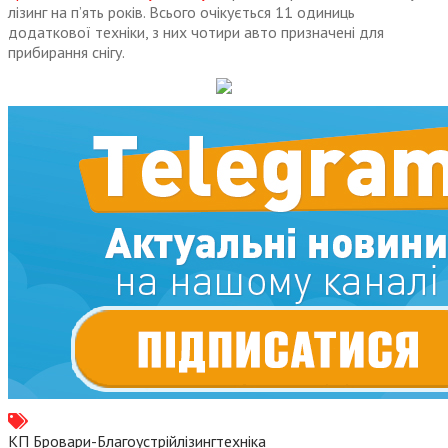
лізинг на п’ять років. Всього очікується 11 одиниць
додаткової техніки, з них чотири авто призначені для
прибирання снігу.
КП Бровари-Благоустрій
лізинг
техніка