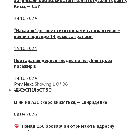
Затримали російських агентів, які готували теракт у
Києві, — СБУ
24.10.2024
“Накачав” дитину психотропами та згвалтував –
киянин проведе 14 років за ґратами
15.10.2024
Протаранив дерево і ледве не погубив трьох
пасажирів
14.10.2024
Prev
Next
Showing
1
Of
86
СУСПIЛЬСТВО
Ціни на АЗС скоро знизяться, –
Свириденко
08.04.2026
Понад 150 броварчан отримають адресну