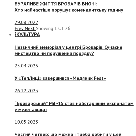
БУРХЛИВЕ ЖИТТЯ БРОВАРІВ ВНОЧІ:
Хто найчастіше порушує комендантську годину
29.08.2022
Prev
Next
Showing
1
Of
26
КУЛЬТУРА
Незвичний меморіал у центрі Броварів. Сучасне
мистецтво чи порушення порядку?
25.04.2025
У «ТепЛиці» завершився «Медяник Fest»
26.12.2023
“Броварський” МіГ-15 став найстарішим експонатом
у музеї авіації
10.05.2023
Чистий четвер: що можна і треба робити у цей