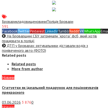
Бровари
кладовище
новини
Поліція Бровари
591
Facebook
Twitter
Pinterest
LinkedIn
Tumblr
Reddit
VK
WhatsApp
Emai
На Броварщині СБУ затримали “крота” фсб, який хотів
працювати в поліції
ДТП у Броварах: рятувальники діставали водія з
понівеченого авто (ФОТО)
Related posts
Related posts
More from author
Новини
Статуетки як ідеальний подарунок для поціновувачів
прекрасного
03.06.2026
3 876
0
Новини