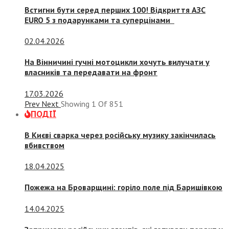
Встигни бути серед перших 100! Відкриття АЗС
EURO 5 з подарунками та суперцінами
02.04.2026
На Вінничині гучні мотоцикли хочуть вилучати у
власників та передавати на фронт
17.03.2026
Prev
Next
Showing
1
Of
851
ПОДІЇ
В Києві сварка через російську музику закінчилась
вбивством
18.04.2025
Пожежа на Броварщині: горіло поле під Баришівкою
14.04.2025