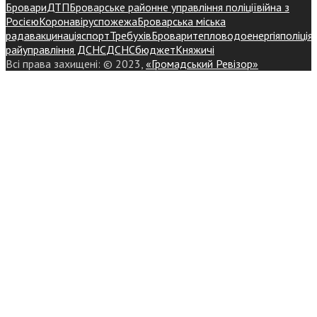
Бровари
ДТП
Броварське районне управління поліції
війна з
Росією
Коронавірус
пожежа
Броварська міська
рада
вакцинація
спорт
Требухів
Броваритепловодоенергія
поліція
райуправління ДСНС
ДСНС
бюджет
Княжичі
Всі права захищені: © 2023,
«Громадський Ревізор»