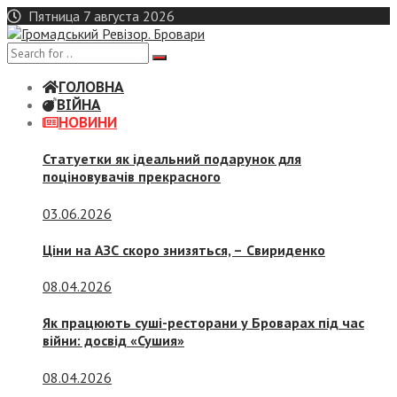
Skip
Пятница 7 августа 2026
to
content
ГОЛОВНА
ВІЙНА
НОВИНИ
Статуетки як ідеальний подарунок для
поціновувачів прекрасного
03.06.2026
Ціни на АЗС скоро знизяться, –
Свириденко
08.04.2026
Як працюють суші-ресторани у Броварах під час
війни: досвід «Сушия»
08.04.2026