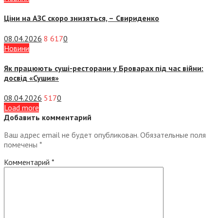
Ціни на АЗС скоро знизяться, –
Свириденко
08.04.2026
8 617
0
Новини
Як працюють суші-ресторани у Броварах під час війни:
досвід «Сушия»
08.04.2026
517
0
Load more
Добавить комментарий
Ваш адрес email не будет опубликован.
Обязательные поля
помечены
*
Комментарий
*