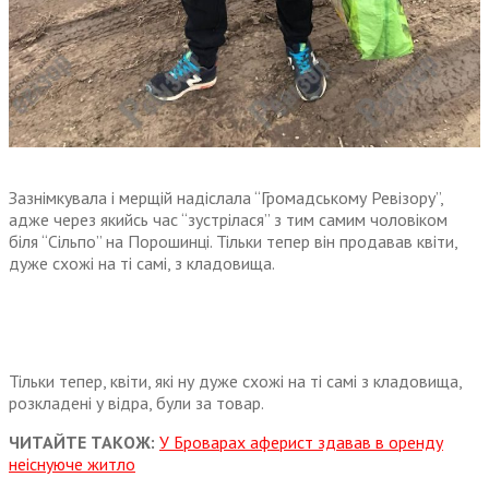
Зазнімкувала і мерщій надіслала “Громадському Ревізору”,
адже через якийсь час “зустрілася” з тим самим чоловіком
біля “Сільпо” на Порошинці. Тільки тепер він продавав квіти,
дуже схожі на ті самі, з кладовища.
Тільки тепер, квіти, які ну дуже схожі на ті самі з кладовища,
розкладені у відра, були за товар.
ЧИТАЙТЕ ТАКОЖ:
У Броварах аферист здавав в оренду
неіснуюче житло