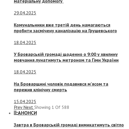
матеріальну допомогу
29.04.2025
Комунальники вже третій день намагаються
пробити засмічену каналізацію на Грушевського
18.04.2025
У Броварській громаді щоденно о 9:00 у хвилину
мовчання лунатимуть метроном та Гімн України
18.04.2025
На Броварщині чоловік подавився м’ясом та
пережив клінічну смерть
15.04.2025
Prev
Next
Showing
1
Of
588
АНОНСИ
Завтра в Броварській громаді вимикатимуть світло