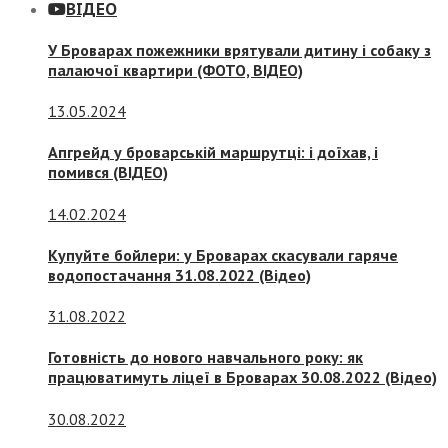
ВІДЕО
У Броварах пожежники врятували дитину і собаку з
палаючої квартири (ФОТО, ВІДЕО)
13.05.2024
Апгрейд у броварській маршрутці: і доїхав, і
помився (ВІДЕО)
14.02.2024
Купуйте бойлери: у Броварах скасували гаряче
водопостачання 31.08.2022 (Відео)
31.08.2022
Готовність до нового навчального року: як
працюватимуть ліцеї в Броварах 30.08.2022 (Відео)
30.08.2022