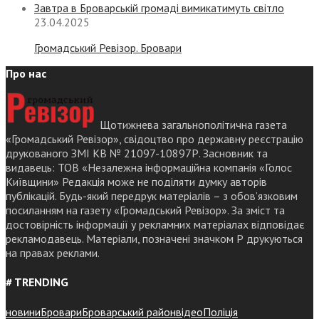
Завтра в Броварській громаді вимикатимуть світло
23.04.2025
Громадський Ревізор. Бровари
Про нас
Щотижнева загальнополітична газета
«Громадський Ревізор», свідоцтво про державну реєстрацію
друкованого ЗМІ КВ № 21097-10897Р. Засновник та
видавець: ТОВ «Незалежна інформаційна компанія «Голос
Київщини» Редакція може не поділяти думку авторів
публікацій. Будь-який передрук матеріалів – з обов’язковим
посиланням на газету «Громадський Ревізор». За зміст та
достовірність інформації у рекламних матеріалах відповідає
рекламодавець. Матеріали, позначені значком Р друкуються
на правах реклами.
# TRENDING
новини
Бровари
Броварський район
відео
Поліція