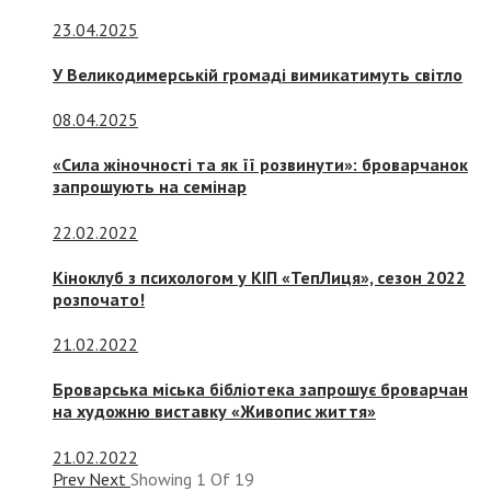
23.04.2025
У Великодимерській громаді вимикатимуть світло
08.04.2025
«Сила жіночності та як її розвинути»: броварчанок
запрошують на семінар
22.02.2022
Кіноклуб з психологом у КІП «ТепЛиця», сезон 2022
розпочато!
21.02.2022
Броварська міська бібліотека запрошує броварчан
на художню виставку «Живопис життя»
21.02.2022
Prev
Next
Showing
1
Of
19