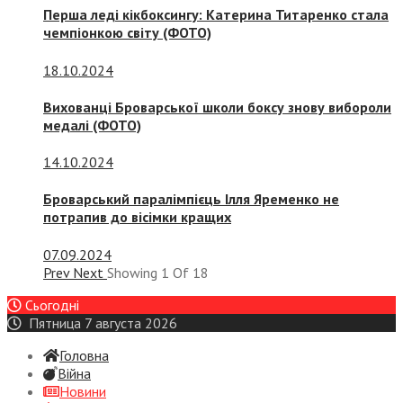
Перша леді кікбоксингу: Катерина Титаренко стала
чемпіонкою світу (ФОТО)
18.10.2024
Вихованці Броварської школи боксу знову вибороли
медалі (ФОТО)
14.10.2024
Броварський паралімпієць Ілля Яременко не
потрапив до вісімки кращих
07.09.2024
Prev
Next
Showing
1
Of
18
Сьогодні
Пятница 7 августа 2026
Головна
Війна
Новини