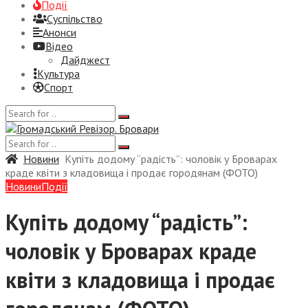
Події
Суспiльство
Анонси
Відео
Дайджест
Культура
Спорт
Новини
Купіть додому “радість”: чоловік у Броварах
краде квіти з кладовища і продає городянам (ФОТО)
Новини
Події
Купіть додому “радість”:
чоловік у Броварах краде
квіти з кладовища і продає