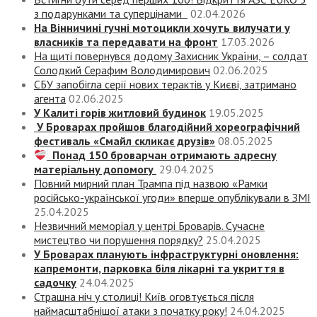
з подарунками та суперцінами
02.04.2026
На Вінничині гучні мотоцикли хочуть вилучати у
власників та передавати на фронт
17.03.2026
На щиті повернувся додому Захисник України, – солдат
Солодкий Серафим Володимирович
02.06.2025
СБУ запобігла серії нових терактів у Києві, затримано
агента
02.06.2025
У Калиті горів житловий будинок
19.05.2025
У Броварах пройшов благодійний хореографічний
фестиваль «Смайл скликає друзів»
08.05.2025
Понад 150 броварчан отримають адресну
матеріальну допомогу
29.04.2025
Повний мирний план Трампа під назвою «‎Рамки
російсько-української угоди» вперше опублікували в ЗМІ
25.04.2025
Незвичний меморіал у центрі Броварів. Сучасне
мистецтво чи порушення порядку?
25.04.2025
У Броварах планують інфраструктурні оновлення:
капремонти, парковка біля лікарні та укриття в
садочку
24.04.2025
Страшна ніч у столиці! Київ оговтується після
наймасштабнішої атаки з початку року!
24.04.2025