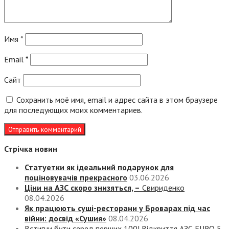
Имя
*
Email
*
Сайт
Сохранить моё имя, email и адрес сайта в этом браузере
для последующих моих комментариев.
Стрічка новин
Статуетки як ідеальний подарунок для
поціновувачів прекрасного
03.06.2026
Ціни на АЗС скоро знизяться, –
Свириденко
08.04.2026
Як працюють суші-ресторани у Броварах під час
війни: досвід «Сушия»
08.04.2026
Встигни бути серед перших 100! Відкриття АЗС EURO 5