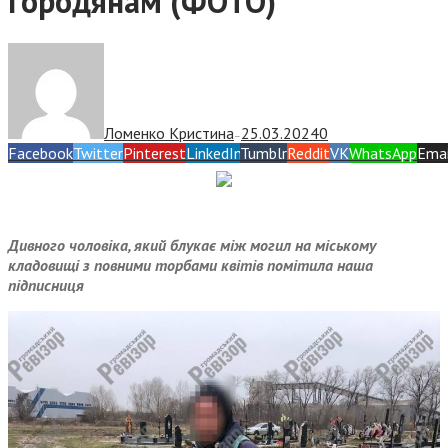
городянам (ФОТО)
Ломенко Кристина
25.03.2024
0
—
Facebook
Twitter
Pinterest
LinkedIn
Tumblr
Reddit
VK
WhatsApp
Emai
Дивного чоловіка, який блукає між могил на міському
кладовищі з повними торбами квітів помітила наша
підписниця