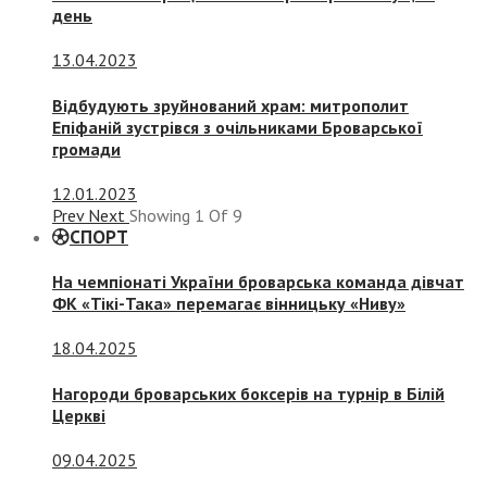
день
13.04.2023
Відбудують зруйнований храм: митрополит
Епіфаній зустрівся з очільниками Броварської
громади
12.01.2023
Prev
Next
Showing
1
Of
9
СПОРТ
На чемпіонаті України броварська команда дівчат
ФК «Тікі-Така» перемагає вінницьку «Ниву»
18.04.2025
Нагороди броварських боксерів на турнір в Білій
Церкві
09.04.2025