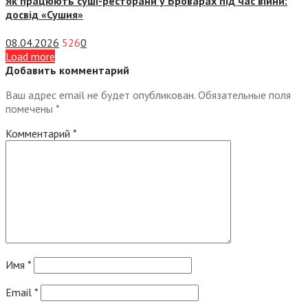
Як працюють суші-ресторани у Броварах під час війни:
досвід «Сушия»
08.04.2026
526
0
Load more
Добавить комментарий
Ваш адрес email не будет опубликован.
Обязательные поля
помечены
*
Комментарий
*
Имя
*
Email
*