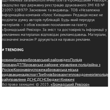
Щотижнева загальнополітична газета «Громадський Ревізор»,
свідоцтво про державну реєстрацію друкованого ЗМІ КВ №
21097-10897Р. Засновник та видавець: ТОВ «Незалежна
інформаційна компанія «Голос Київщини» Редакція може не
поділяти думку авторів публікацій. Будь-який передрук
матеріалів – з обов’язковим посиланням на газету
«Громадський Ревізор». За зміст та достовірність інформації у
рекламних матеріалах відповідає рекламодавець. Матеріали,
позначені значком Р друкуються на правах реклами.
# TRENDING
новини
Бровари
Броварський район
відео
Поліція
Бровари
ДТП
Броварське районне управління поліції
війна з
Росією
Коронавірус
пожежа
Броварська міська
рада
вакцинація
спорт
Требухів
Броваритепловодоенергія
поліція
райуправління ДСНС
ДСНС
бюджет
Княжичі
Всі права захищені: © 2023,
«Громадський Ревізор»