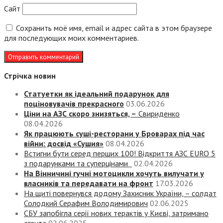
Сайт
Сохранить моё имя, email и адрес сайта в этом браузере
для последующих моих комментариев.
Стрічка новин
Статуетки як ідеальний подарунок для
поціновувачів прекрасного
03.06.2026
Ціни на АЗС скоро знизяться, –
Свириденко
08.04.2026
Як працюють суші-ресторани у Броварах під час
війни: досвід «Сушия»
08.04.2026
Встигни бути серед перших 100! Відкриття АЗС EURO 5
з подарунками та суперцінами
02.04.2026
На Вінничині гучні мотоцикли хочуть вилучати у
власників та передавати на фронт
17.03.2026
На щиті повернувся додому Захисник України, – солдат
Солодкий Серафим Володимирович
02.06.2025
СБУ запобігла серії нових терактів у Києві, затримано