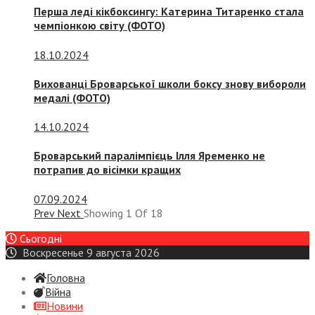
Перша леді кікбоксингу: Катерина Титаренко стала
чемпіонкою світу (ФОТО)
18.10.2024
Вихованці Броварської школи боксу знову вибороли
медалі (ФОТО)
14.10.2024
Броварський паралімпієць Ілля Яременко не
потрапив до вісімки кращих
07.09.2024
Prev
Next
Showing
1
Of
18
Сьогодні
Воскресенье 9 августа 2026
Головна
Війна
Новини