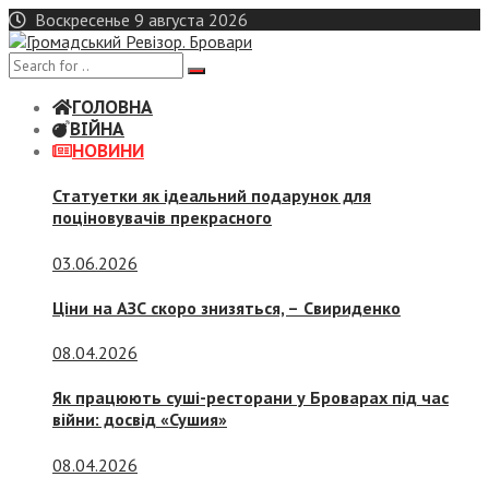
Skip
Воскресенье 9 августа 2026
to
content
ГОЛОВНА
ВІЙНА
НОВИНИ
Статуетки як ідеальний подарунок для
поціновувачів прекрасного
03.06.2026
Ціни на АЗС скоро знизяться, –
Свириденко
08.04.2026
Як працюють суші-ресторани у Броварах під час
війни: досвід «Сушия»
08.04.2026