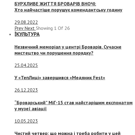
БУРХЛИВЕ ЖИТТЯ БРОВАРІВ ВНОЧІ:
Хто найчастіше порушує комендантську годину
29.08.2022
Prev
Next
Showing
1
Of
26
КУЛЬТУРА
Незвичний меморіал у центрі Броварів. Сучасне
мистецтво чи порушення порядку?
25.04.2025
У «ТепЛиці» завершився «Медяник Fest»
26.12.2023
“Броварський” МіГ-15 став найстарішим експонатом
у музеї авіації
10.05.2023
Чистий четвер: що можна і треба робити у цей