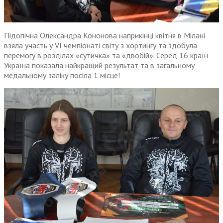
Підопічна Олександра Кононова наприкінці квітня в Мілані
взяла участь у VI чемпіонаті світу з хортингу та здобула
перемогу в розділах «сутичка» та «двобій». Серед 16 країн
Україна показала найкращий результат та в загальному
медальному заліку посіла 1 місце!