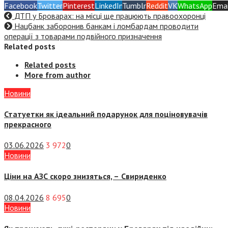
Facebook
Twitter
Pinterest
LinkedIn
Tumblr
Reddit
VK
WhatsApp
Emai
ДТП у Броварах: на місці ще працюють правоохоронці
Нацбанк заборонив банкам і ломбардам проводити
операції з товарами подвійного призначення
Related posts
Related posts
More from author
Новини
Статуетки як ідеальний подарунок для поціновувачів
прекрасного
03.06.2026
3 972
0
Новини
Ціни на АЗС скоро знизяться, –
Свириденко
08.04.2026
8 695
0
Новини