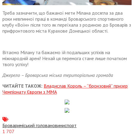
Треба зазначити, що бажаної мети Мілана досягла за два
роки невпинної праці в команді Броварського спортивного
клубу «Воїн» після того як переїхала з родиною до Броварів з
прифронтового міста Курахове Донецької області.
Вітаємо Мілану та бажаємо їй подальших успіхів на
міжнародній арені! Нехай ця перемога стане лише початком
твого успіху!
Джерело – Броварська міська територіальна громада
ЧИТАЙТЕ ТАКОЖ:
Владислав Король – “бронзовий” призер
Чемпіонату Європи з ММА
Бровари
міський голова
новини
спорт
1 707