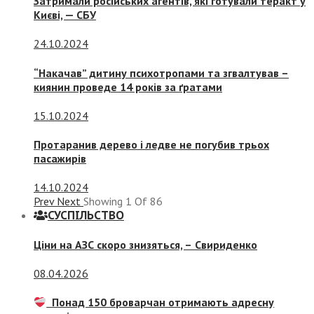
Затримали російських агентів, які готували теракт у
Києві, — СБУ
24.10.2024
“Накачав” дитину психотропами та згвалтував –
киянин проведе 14 років за ґратами
15.10.2024
Протаранив дерево і ледве не погубив трьох
пасажирів
14.10.2024
Prev
Next
Showing
1
Of
86
СУСПIЛЬСТВО
Ціни на АЗС скоро знизяться, –
Свириденко
08.04.2026
Понад 150 броварчан отримають адресну