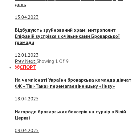
день
13.04.2023
Відбудують зруйнований храм: митрополит
Епіфаній зустрівся з очільниками Броварської
громади
12.01.2023
Prev
Next
Showing
1
Of
9
СПОРТ
На чемпіонаті України броварська команда дівчат
ФК «Тікі-Така» перемагає вінницьку «Ниву»
18.04.2025
Нагороди броварських боксерів на турнір в Білій
Церкві
09.04.2025