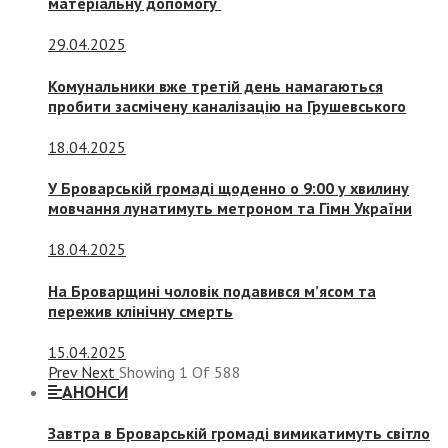
матеріальну допомогу
29.04.2025
Комунальники вже третій день намагаються
пробити засмічену каналізацію на Грушевського
18.04.2025
У Броварській громаді щоденно о 9:00 у хвилину
мовчання лунатимуть метроном та Гімн України
18.04.2025
На Броварщині чоловік подавився м’ясом та
пережив клінічну смерть
15.04.2025
Prev
Next
Showing
1
Of
588
АНОНСИ
Завтра в Броварській громаді вимикатимуть світло