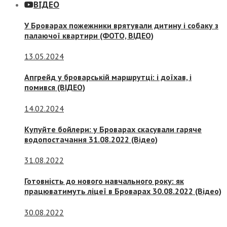
ВІДЕО
У Броварах пожежники врятували дитину і собаку з
палаючої квартири (ФОТО, ВІДЕО)
13.05.2024
Апгрейд у броварській маршрутці: і доїхав, і
помився (ВІДЕО)
14.02.2024
Купуйте бойлери: у Броварах скасували гаряче
водопостачання 31.08.2022 (Відео)
31.08.2022
Готовність до нового навчального року: як
працюватимуть ліцеї в Броварах 30.08.2022 (Відео)
30.08.2022