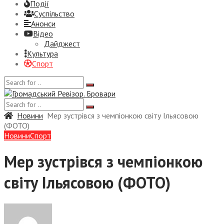
Події
Суспiльство
Анонси
Відео
Дайджест
Культура
Спорт
Новини
Мер зустрівся з чемпіонкою світу Ільясовою
(ФОТО)
Новини
Спорт
Мер зустрівся з чемпіонкою
світу Ільясовою (ФОТО)