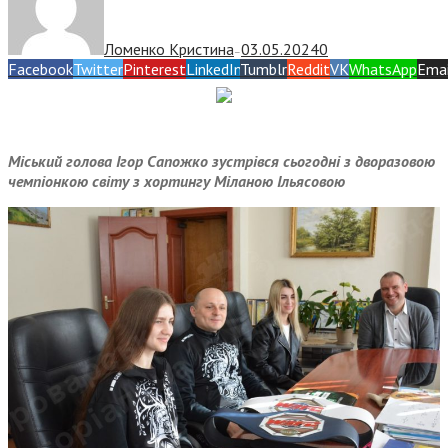
Ломенко Кристина
03.05.2024
0
—
Facebook
Twitter
Pinterest
LinkedIn
Tumblr
Reddit
VK
WhatsApp
Emai
Міський голова Ігор Сапожко зустрівся сьогодні з дворазовою
чемпіонкою світу з хортингу Міланою Ільясовою