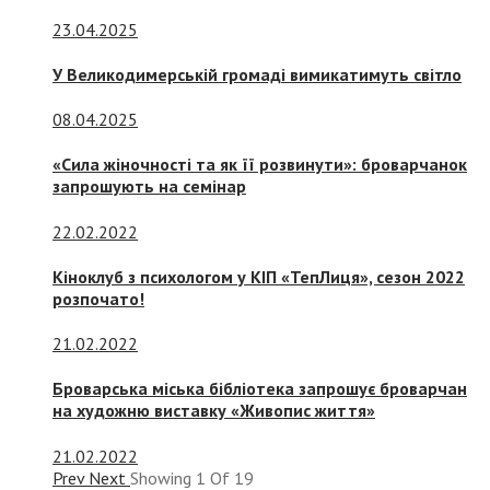
23.04.2025
У Великодимерській громаді вимикатимуть світло
08.04.2025
«Сила жіночності та як її розвинути»: броварчанок
запрошують на семінар
22.02.2022
Кіноклуб з психологом у КІП «ТепЛиця», сезон 2022
розпочато!
21.02.2022
Броварська міська бібліотека запрошує броварчан
на художню виставку «Живопис життя»
21.02.2022
Prev
Next
Showing
1
Of
19