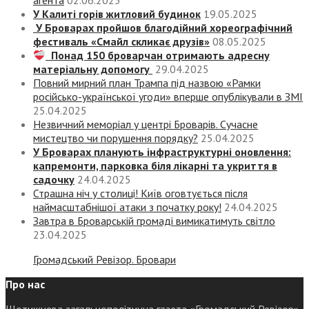
агента
02.06.2025
У Калиті горів житловий будинок
19.05.2025
У Броварах пройшов благодійний хореографічний
фестиваль «Смайл скликає друзів»
08.05.2025
Понад 150 броварчан отримають адресну
матеріальну допомогу
29.04.2025
Повний мирний план Трампа під назвою «‎Рамки
російсько-української угоди» вперше опублікували в ЗМІ
25.04.2025
Незвичний меморіал у центрі Броварів. Сучасне
мистецтво чи порушення порядку?
25.04.2025
У Броварах планують інфраструктурні оновлення:
капремонти, парковка біля лікарні та укриття в
садочку
24.04.2025
Страшна ніч у столиці! Київ оговтується після
наймасштабнішої атаки з початку року!
24.04.2025
Завтра в Броварській громаді вимикатимуть світло
23.04.2025
Громадський Ревізор. Бровари
Про нас