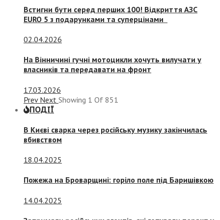
Встигни бути серед перших 100! Відкриття АЗС
EURO 5 з подарунками та суперцінами
02.04.2026
На Вінничині гучні мотоцикли хочуть вилучати у
власників та передавати на фронт
17.03.2026
Prev
Next
Showing
1
Of
851
ПОДІЇ
В Києві сварка через російську музику закінчилась
вбивством
18.04.2025
Пожежа на Броварщині: горіло поле під Баришівкою
14.04.2025