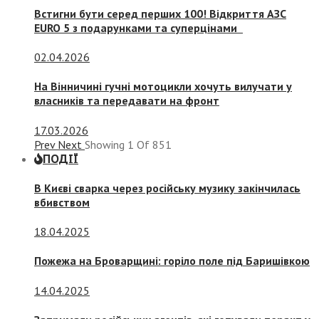
Встигни бути серед перших 100! Відкриття АЗС
EURO 5 з подарунками та суперцінами
02.04.2026
На Вінничині гучні мотоцикли хочуть вилучати у
власників та передавати на фронт
17.03.2026
Prev
Next
Showing
1
Of
851
ПОДІЇ
В Києві сварка через російську музику закінчилась
вбивством
18.04.2025
Пожежа на Броварщині: горіло поле під Баришівкою
14.04.2025