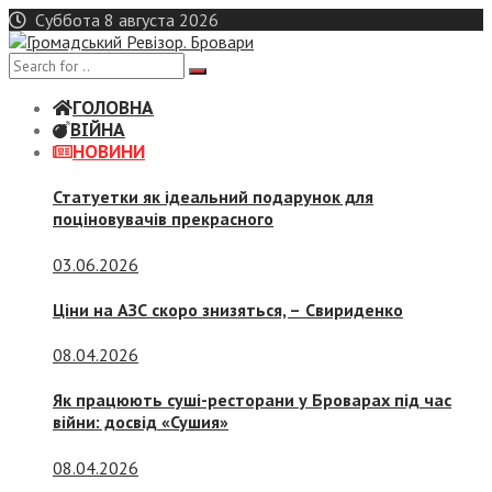
Skip
Суббота 8 августа 2026
to
content
ГОЛОВНА
ВІЙНА
НОВИНИ
Статуетки як ідеальний подарунок для
поціновувачів прекрасного
03.06.2026
Ціни на АЗС скоро знизяться, –
Свириденко
08.04.2026
Як працюють суші-ресторани у Броварах під час
війни: досвід «Сушия»
08.04.2026