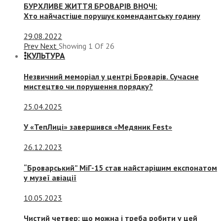
БУРХЛИВЕ ЖИТТЯ БРОВАРІВ ВНОЧІ:
Хто найчастіше порушує комендантську годину
29.08.2022
Prev
Next
Showing
1
Of
26
КУЛЬТУРА
Незвичний меморіал у центрі Броварів. Сучасне
мистецтво чи порушення порядку?
25.04.2025
У «ТепЛиці» завершився «Медяник Fest»
26.12.2023
“Броварський” МіГ-15 став найстарішим експонатом
у музеї авіації
10.05.2023
Чистий четвер: що можна і треба робити у цей