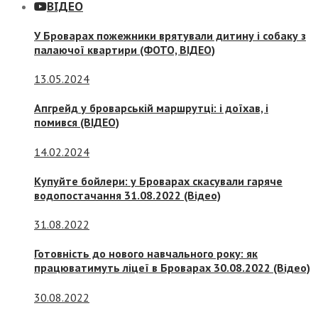
ВІДЕО
У Броварах пожежники врятували дитину і собаку з
палаючої квартири (ФОТО, ВІДЕО)
13.05.2024
Апгрейд у броварській маршрутці: і доїхав, і
помився (ВІДЕО)
14.02.2024
Купуйте бойлери: у Броварах скасували гаряче
водопостачання 31.08.2022 (Відео)
31.08.2022
Готовність до нового навчального року: як
працюватимуть ліцеї в Броварах 30.08.2022 (Відео)
30.08.2022