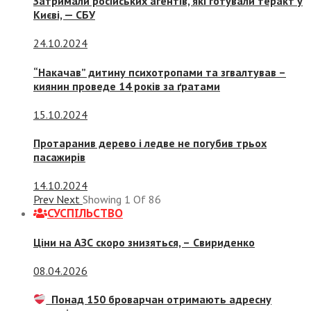
Затримали російських агентів, які готували теракт у
Києві, — СБУ
24.10.2024
“Накачав” дитину психотропами та згвалтував –
киянин проведе 14 років за ґратами
15.10.2024
Протаранив дерево і ледве не погубив трьох
пасажирів
14.10.2024
Prev
Next
Showing
1
Of
86
СУСПIЛЬСТВО
Ціни на АЗС скоро знизяться, –
Свириденко
08.04.2026
Понад 150 броварчан отримають адресну