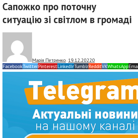
Сапожко про поточну
ситуацію зі світлом в громаді
Марія Петренко
19.12.2022
0
—
Facebook
Twitter
Pinterest
LinkedIn
Tumblr
Reddit
VK
WhatsApp
Emai