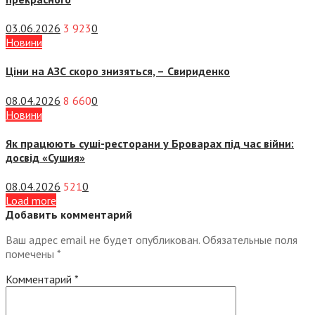
03.06.2026
3 923
0
Новини
Ціни на АЗС скоро знизяться, –
Свириденко
08.04.2026
8 660
0
Новини
Як працюють суші-ресторани у Броварах під час війни:
досвід «Сушия»
08.04.2026
521
0
Load more
Добавить комментарий
Ваш адрес email не будет опубликован.
Обязательные поля
помечены
*
Комментарий
*