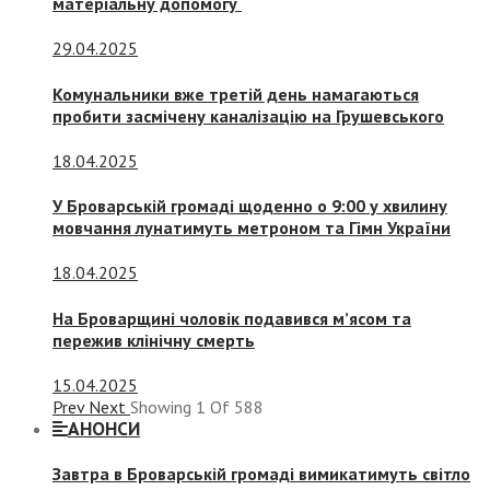
матеріальну допомогу
29.04.2025
Комунальники вже третій день намагаються
пробити засмічену каналізацію на Грушевського
18.04.2025
У Броварській громаді щоденно о 9:00 у хвилину
мовчання лунатимуть метроном та Гімн України
18.04.2025
На Броварщині чоловік подавився м’ясом та
пережив клінічну смерть
15.04.2025
Prev
Next
Showing
1
Of
588
АНОНСИ
Завтра в Броварській громаді вимикатимуть світло