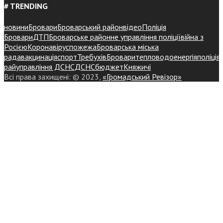
# TRENDING
новини
Бровари
Броварський район
відео
Поліція
Бровари
ДТП
Броварське районне управління поліції
війна з
Росією
Коронавірус
пожежа
Броварська міська
рада
вакцинація
спорт
Требухів
Броваритепловодоенергія
поліція
райуправління ДСНС
ДСНС
бюджет
Княжичі
Всі права захищені: © 2023,
«Громадський Ревізор»