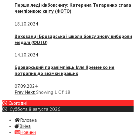
Перша леді кікбоксингу: Катерина Титаренко стала
чемпіонкою світу (ФОТО)
18.10.2024
Вихованці Броварської школи боксу знову вибороли
медалі (ФОТО)
14.10.2024
Броварський паралімпієць Ілля Яременко не
потрапив до вісімки кращих
07.09.2024
Prev
Next
Showing
1
Of
18
Сьогодні
Суббота 8 августа 2026
Головна
Війна
Новини