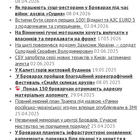
08.04.2026
Як працюють суші-ресторани у Броварах під час
війни: досвід «Сушия»
08.04.2026
Встигни бути серед перших 100! Відкриття АЗС EURO 5
з подарунками та суперцінами
02.04.2026
На Вінничині гучні мотоцикли хочуть вилучати у
власників та передавати на фронт
17.03.2026
На щиті повернувся додому Захисник України, – солдат
Солодкий Серафим Володимирович
02.06.2025
СБУ запобігла серії нових терактів у Києві, затримано
агента
02.06.2025
У Калиті горів житловий будинок
19.05.2025
У Броварах пройшов благодійний хореографічний
фестиваль «Смайл скликає друзів»
08.05.2025
Понад 150 броварчан отримають адресну
матеріальну допомогу
29.04.2025
Повний мирний план Трампа під назвою «‎Рамки
російсько-української угоди» вперше опублікували в ЗМІ
25.04.2025
Незвичний меморіал у центрі Броварів. Сучасне
мистецтво чи порушення порядку?
25.04.2025
У Броварах планують інфраструктурні оновлення:
капремонти, парковка біля лікарні та укриття в