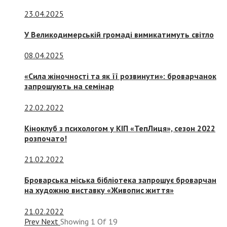
23.04.2025
У Великодимерській громаді вимикатимуть світло
08.04.2025
«Сила жіночності та як її розвинути»: броварчанок
запрошують на семінар
22.02.2022
Кіноклуб з психологом у КІП «ТепЛиця», сезон 2022
розпочато!
21.02.2022
Броварська міська бібліотека запрошує броварчан
на художню виставку «Живопис життя»
21.02.2022
Prev
Next
Showing
1
Of
19