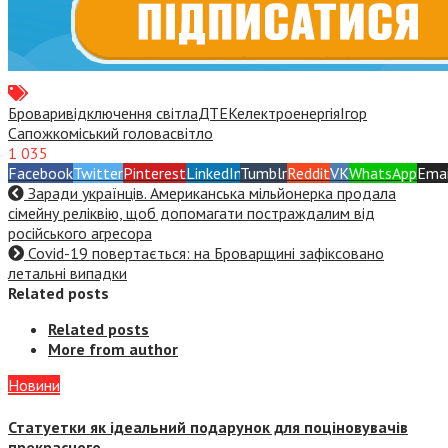
Бровари
відключення світла
ДТЕК
електроенергія
Ігор
Сапожко
міський голова
світло
1 035
Facebook
Twitter
Pinterest
LinkedIn
Tumblr
Reddit
VK
WhatsApp
Emai
Заради українців. Американська мільйонерка продала
сімейну реліквію, щоб допомагати постраждалим від
російського агресора
Covid-19 повертається: на Броварщині зафіксовано
летальні випадки
Related posts
Related posts
More from author
Новини
Статуетки як ідеальний подарунок для поціновувачів
прекрасного