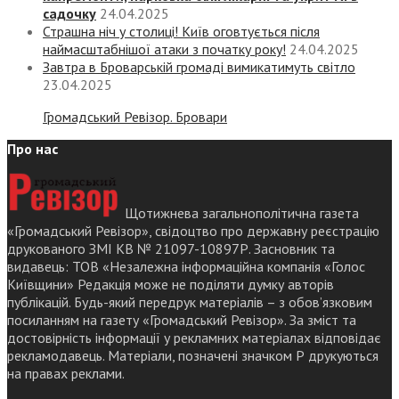
садочку
24.04.2025
Страшна ніч у столиці! Київ оговтується після
наймасштабнішої атаки з початку року!
24.04.2025
Завтра в Броварській громаді вимикатимуть світло
23.04.2025
Громадський Ревізор. Бровари
Про нас
Щотижнева загальнополітична газета
«Громадський Ревізор», свідоцтво про державну реєстрацію
друкованого ЗМІ КВ № 21097-10897Р. Засновник та
видавець: ТОВ «Незалежна інформаційна компанія «Голос
Київщини» Редакція може не поділяти думку авторів
публікацій. Будь-який передрук матеріалів – з обов’язковим
посиланням на газету «Громадський Ревізор». За зміст та
достовірність інформації у рекламних матеріалах відповідає
рекламодавець. Матеріали, позначені значком Р друкуються
на правах реклами.