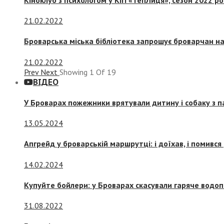
21.02.2022
Броварська міська бібліотека запрошує броварчан 
21.02.2022
Prev
Next
Showing
1
Of
19
ВІДЕО
У Броварах пожежники врятували дитину і собаку з 
13.05.2024
Апгрейд у броварській маршрутці: і доїхав, і помився
14.02.2024
Купуйте бойлери: у Броварах скасували гаряче водоп
31.08.2022