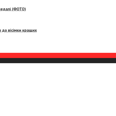
медалі (ФОТО)
 до вісімки кращих