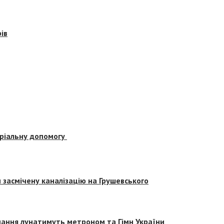
ів
еріальну допомогу
засмічену каналізацію на Грушевського
вчання лунатимуть метроном та Гімн України