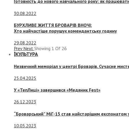
Готовність до нового навчального року: як працювати
30.08.2022
БУРХЛИВЕ ЖИТТЯ БРОВАРІВ ВНОЧІ:
Хто найчастіше порушує комендантську годину
29.08.2022
Prev
Next
Showing
1
Of
26
КУЛЬТУРА
Незвичний меморіал у центрі Броварів. Сучасне мис
25.04.2025
У «ТепЛиці» завершився «Медяник Fest»
26.12.2023
“Броварський” МіГ-15 став найстарішим експонатом у
10.05.2023