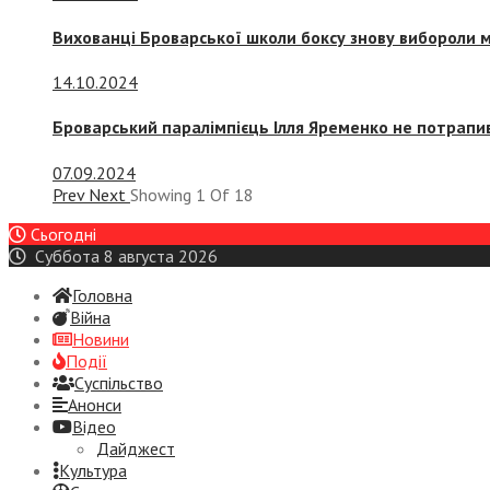
Вихованці Броварської школи боксу знову вибороли 
14.10.2024
Броварський паралімпієць Ілля Яременко не потрапив
07.09.2024
Prev
Next
Showing
1
Of
18
Сьогодні
Суббота 8 августа 2026
Головна
Війна
Новини
Події
Суспiльство
Анонси
Відео
Дайджест
Культура