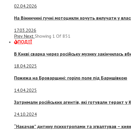
02.04.2026
На Вінничині гучні мотоцикли хочуть вилучати у вла
17.03.2026
Prev
Next
Showing
1
Of
851
ПОДІЇ
В Києві сварка через російську музику закінчилась в
18.04.2025
Пожежа на Броварщині: горіло поле під Баришівкою
14.04.2025
Затримали російських агентів, які готували теракт у К
24.10.2024
“Накачав” дитину психотропами та згвалтував – киян