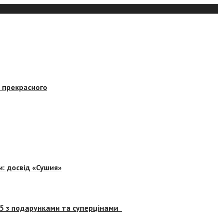
в прекрасного
и: досвід «Сушия»
 5 з подарунками та суперцінами