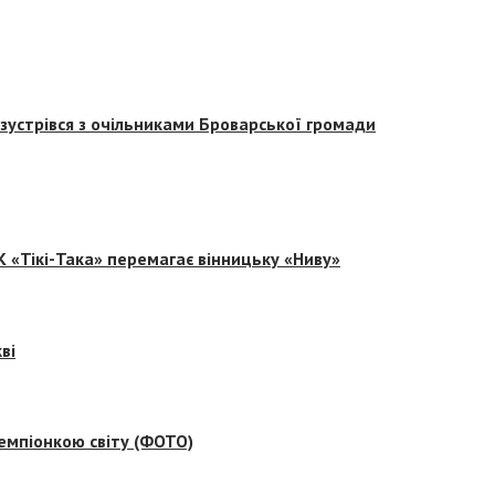
зустрівся з очільниками Броварської громади
 «Тікі-Така» перемагає вінницьку «Ниву»
ві
емпіонкою світу (ФОТО)