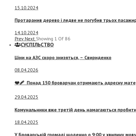
15.10.2024
Протаранив дерево і ледве не погубив трьох пасажир
14.10.2024
Prev
Next
Showing
1
Of
86
СУСПIЛЬСТВО
Ціни на АЗС скоро знизяться, –
Свириденко
08.04.2026
❤️‍🩹 Понад 150 броварчан отримають адресну мат
29.04.2025
Комунальники вже третій день намагаються пробити 
18.04.2025
У Броварській громаді щоденно о 9:00 у хвилину мо