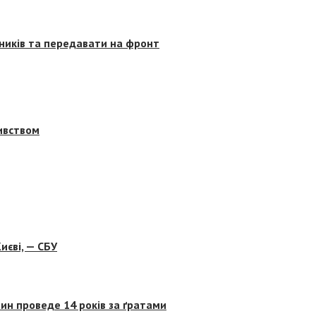
сників та передавати на фронт
бивством
иєві, — СБУ
ин проведе 14 років за ґратами