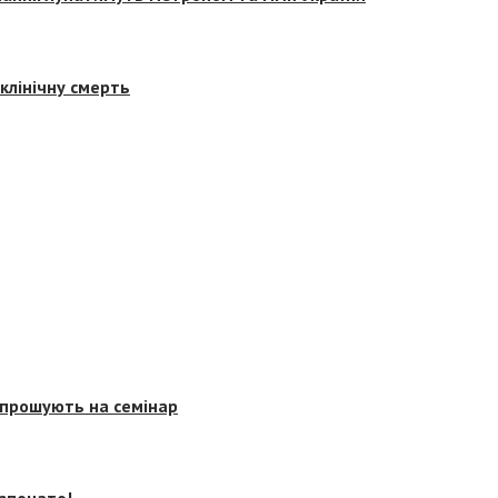
клінічну смерть
запрошують на семінар
озпочато!