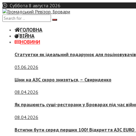
Skip
Суббота 8 августа 2026
to
content
ГОЛОВНА
ВІЙНА
НОВИНИ
Статуетки як ідеальний подарунок для поціновувачі
03.06.2026
Ціни на АЗС скоро знизяться, –
Свириденко
08.04.2026
Як працюють суші-ресторани у Броварах під час війн
08.04.2026
Встигни бути серед перших 100! Відкриття АЗС EURO