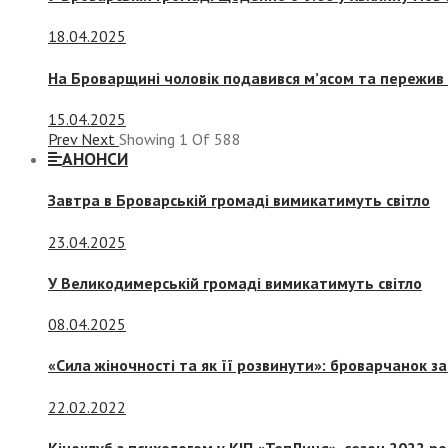
18.04.2025
На Броварщині чоловік подавився м’ясом та пережив 
15.04.2025
Prev
Next
Showing
1
Of
588
АНОНСИ
Завтра в Броварській громаді вимикатимуть світло
23.04.2025
У Великодимерській громаді вимикатимуть світло
08.04.2025
«Сила жіночності та як її розвинути»: броварчанок 
22.02.2022
Кіноклуб з психологом у КІП «ТепЛиця», сезон 2022 р