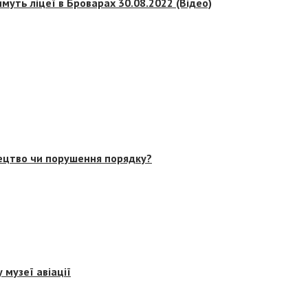
муть ліцеї в Броварах 30.08.2022 (Відео)
тецтво чи порушення порядку?
 музеї авіації