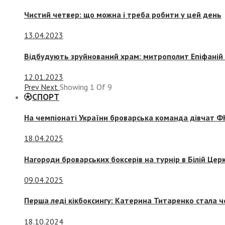
Чистий четвер: що можна і треба робити у цей день
13.04.2023
Відбудують зруйнований храм: митрополит Епіфаній 
12.01.2023
Prev
Next
Showing
1
Of
9
СПОРТ
На чемпіонаті України броварська команда дівчат ФК
18.04.2025
Нагороди броварських боксерів на турнір в Білій Церк
09.04.2025
Перша леді кікбоксингу: Катерина Титаренко стала ч
18.10.2024