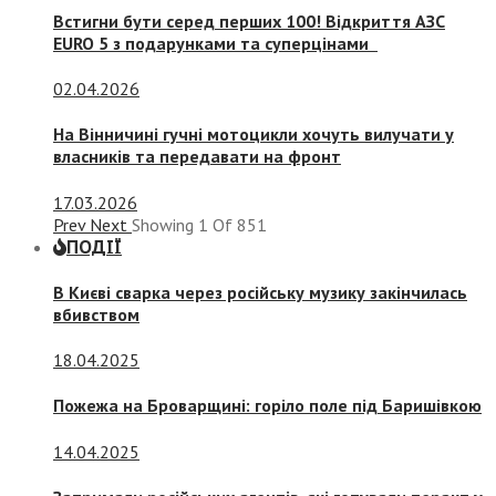
Встигни бути серед перших 100! Відкриття АЗС
EURO 5 з подарунками та суперцінами
02.04.2026
На Вінничині гучні мотоцикли хочуть вилучати у
власників та передавати на фронт
17.03.2026
Prev
Next
Showing
1
Of
851
ПОДІЇ
В Києві сварка через російську музику закінчилась
вбивством
18.04.2025
Пожежа на Броварщині: горіло поле під Баришівкою
14.04.2025