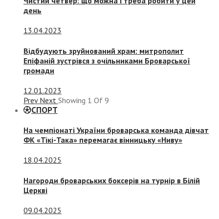
Чистий четвер: що можна і треба робити у цей
день
13.04.2023
Відбудують зруйнований храм: митрополит
Епіфаній зустрівся з очільниками Броварської
громади
12.01.2023
Prev
Next
Showing
1
Of
9
СПОРТ
На чемпіонаті України броварська команда дівчат
ФК «Тікі-Така» перемагає вінницьку «Ниву»
18.04.2025
Нагороди броварських боксерів на турнір в Білій
Церкві
09.04.2025