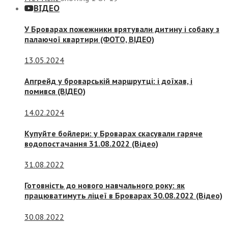
ВІДЕО
У Броварах пожежники врятували дитину і собаку з
палаючої квартири (ФОТО, ВІДЕО)
13.05.2024
Апгрейд у броварській маршрутці: і доїхав, і
помився (ВІДЕО)
14.02.2024
Купуйте бойлери: у Броварах скасували гаряче
водопостачання 31.08.2022 (Відео)
31.08.2022
Готовність до нового навчального року: як
працюватимуть ліцеї в Броварах 30.08.2022 (Відео)
30.08.2022