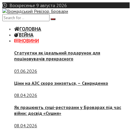
Skip
Воскресенье 9 августа 2026
to
content
ГОЛОВНА
ВІЙНА
НОВИНИ
Статуетки як ідеальний подарунок для
поціновувачів прекрасного
03.06.2026
Ціни на АЗС скоро знизяться, –
Свириденко
08.04.2026
Як працюють суші-ресторани у Броварах під час
війни: досвід «Сушия»
08.04.2026