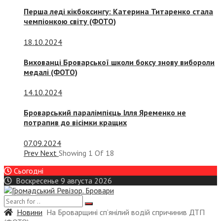
Перша леді кікбоксингу: Катерина Титаренко стала
чемпіонкою світу (ФОТО)
18.10.2024
Вихованці Броварської школи боксу знову вибороли
медалі (ФОТО)
14.10.2024
Броварський паралімпієць Ілля Яременко не
потрапив до вісімки кращих
07.09.2024
Prev
Next
Showing
1
Of
18
Сьогодні
Воскресенье 9 августа 2026
Новини
На Броварщині сп’янілий водій спричинив ДТП