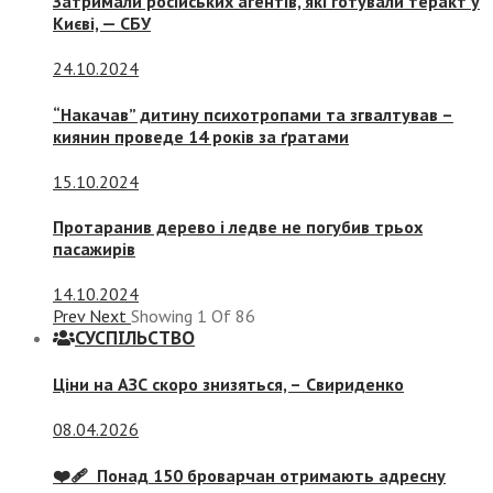
Затримали російських агентів, які готували теракт у
Києві, — СБУ
24.10.2024
“Накачав” дитину психотропами та згвалтував –
киянин проведе 14 років за ґратами
15.10.2024
Протаранив дерево і ледве не погубив трьох
пасажирів
14.10.2024
Prev
Next
Showing
1
Of
86
СУСПIЛЬСТВО
Ціни на АЗС скоро знизяться, –
Свириденко
08.04.2026
❤️‍🩹 Понад 150 броварчан отримають адресну