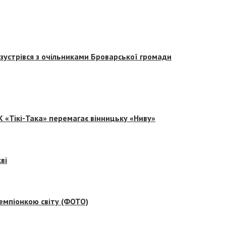
зустрівся з очільниками Броварської громади
 «Тікі-Така» перемагає вінницьку «Ниву»
ві
емпіонкою світу (ФОТО)