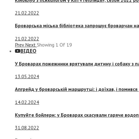
21.02.2022
Броварська міська бібліотека запрошує броварчан 
21.02.2022
Prev
Next
Showing
1
Of
19
ВІДЕО
У Броварах пожежники врятували дитину і собаку з 
13.05.2024
Апгрейд у броварській маршрутці: і доїхав, і помився
14.02.2024
Купуйте бойлери: у Броварах скасували гаряче водоп
31.08.2022