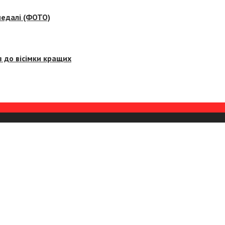
медалі (ФОТО)
 до вісімки кращих