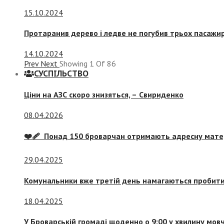
15.10.2024
Протаранив дерево і ледве не погубив трьох пасажир
14.10.2024
Prev
Next
Showing
1
Of
86
СУСПIЛЬСТВО
Ціни на АЗС скоро знизяться, –
Свириденко
08.04.2026
❤️‍🩹 Понад 150 броварчан отримають адресну мат
29.04.2025
Комунальники вже третій день намагаються пробити 
18.04.2025
У Броварській громаді щоденно о 9:00 у хвилину мо