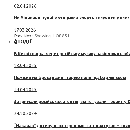
02.04.2026
На Вінничині гучні мотоцикли хочуть вилучати у вла
17.03.2026
Prev
Next
Showing
1
Of
851
ПОДІЇ
В Києві сварка через російську музику закінчилась в
18.04.2025
Пожежа на Броварщині: горіло поле під Баришівкою
14.04.2025
Затримали російських агентів, які готували теракт у К
24.10.2024
“Накачав” дитину психотропами та згвалтував – киян