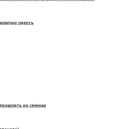
клінічну смерть
запрошують на семінар
озпочато!