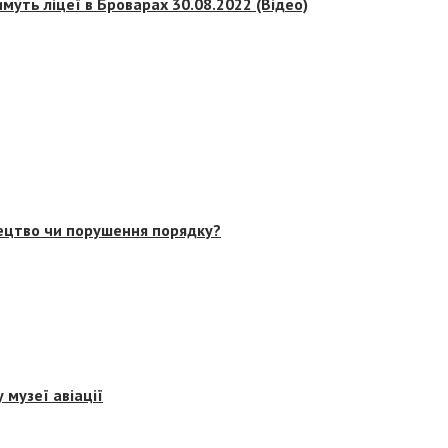
муть ліцеї в Броварах 30.08.2022 (Відео)
тецтво чи порушення порядку?
 музеї авіації