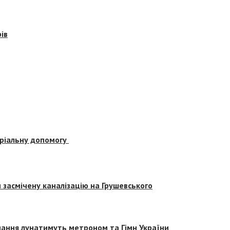
ів
еріальну допомогу
засмічену каналізацію на Грушевського
вчання лунатимуть метроном та Гімн України