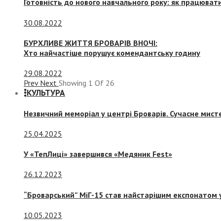
Готовність до нового навчального року: як працювати
30.08.2022
БУРХЛИВЕ ЖИТТЯ БРОВАРІВ ВНОЧІ:
Хто найчастіше порушує комендантську годину
29.08.2022
Prev
Next
Showing
1
Of
26
КУЛЬТУРА
Незвичний меморіал у центрі Броварів. Сучасне мис
25.04.2025
У «ТепЛиці» завершився «Медяник Fest»
26.12.2023
“Броварський” МіГ-15 став найстарішим експонатом у
10.05.2023