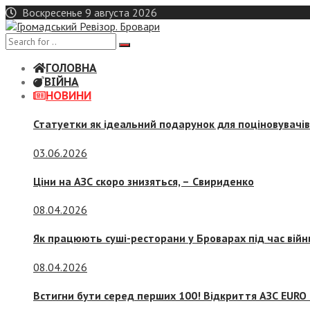
Skip
Воскресенье 9 августа 2026
to
content
ГОЛОВНА
ВІЙНА
НОВИНИ
Статуетки як ідеальний подарунок для поціновувачі
03.06.2026
Ціни на АЗС скоро знизяться, –
Свириденко
08.04.2026
Як працюють суші-ресторани у Броварах під час війн
08.04.2026
Встигни бути серед перших 100! Відкриття АЗС EURO