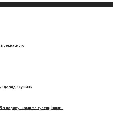
в прекрасного
и: досвід «Сушия»
 5 з подарунками та суперцінами