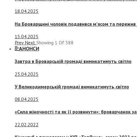
18.04.2025
На Броварщині чоловік подавився м’ясом та пережив 
15.04.2025
Prev
Next
Showing
1
Of
588
АНОНСИ
Завтра в Броварській громаді вимикатимуть світло
23.04.2025
У Великодимерській громаді вимикатимуть світло
08.04.2025
«Сила жіночності та як її розвинути»: броварчанок 
22.02.2022
Кіноклуб з психологом у КІП «ТепЛиця», сезон 2022 р