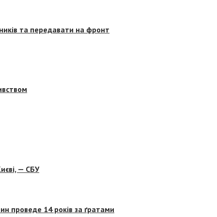
сників та передавати на фронт
бивством
иєві, — СБУ
ин проведе 14 років за ґратами