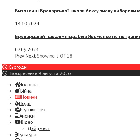
Вихованці Броварської школи боксу знову вибороли 
14.10.2024
Броварський паралімпієць Ілля Яременко не потрапив
07.09.2024
Prev
Next
Showing
1
Of
18
Сьогодні
Воскресенье 9 августа 2026
Головна
Війна
Новини
Події
Суспiльство
Анонси
Відео
Дайджест
Культура