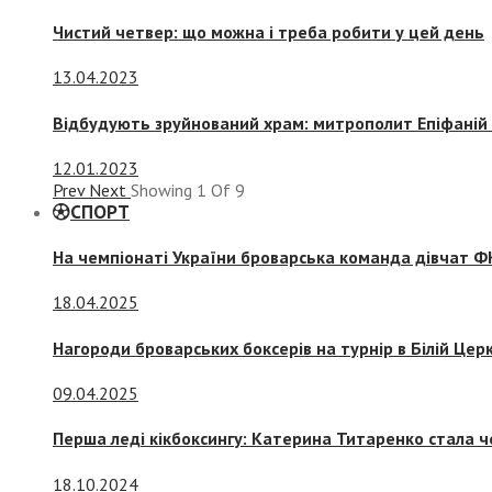
Чистий четвер: що можна і треба робити у цей день
13.04.2023
Відбудують зруйнований храм: митрополит Епіфаній 
12.01.2023
Prev
Next
Showing
1
Of
9
СПОРТ
На чемпіонаті України броварська команда дівчат ФК
18.04.2025
Нагороди броварських боксерів на турнір в Білій Церк
09.04.2025
Перша леді кікбоксингу: Катерина Титаренко стала ч
18.10.2024