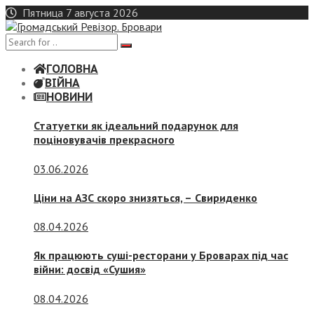
Skip
Пятница 7 августа 2026
to
content
ГОЛОВНА
ВІЙНА
НОВИНИ
Статуетки як ідеальний подарунок для
поціновувачів прекрасного
03.06.2026
Ціни на АЗС скоро знизяться, –
Свириденко
08.04.2026
Як працюють суші-ресторани у Броварах під час
війни: досвід «Сушия»
08.04.2026