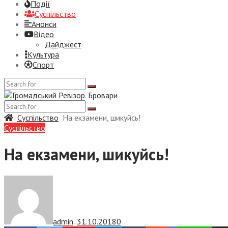
Події
Суспiльство
Анонси
Відео
Дайджест
Культура
Спорт
Суспiльство
На екзамени, шикуйсь!
Суспiльство
На екзамени, шикуйсь!
admin
31.10.2018
0
—