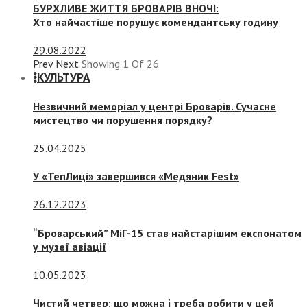
БУРХЛИВЕ ЖИТТЯ БРОВАРІВ ВНОЧІ:
Хто найчастіше порушує комендантську годину
29.08.2022
Prev
Next
Showing
1
Of
26
КУЛЬТУРА
Незвичний меморіал у центрі Броварів. Сучасне
мистецтво чи порушення порядку?
25.04.2025
У «ТепЛиці» завершився «Медяник Fest»
26.12.2023
“Броварський” МіГ-15 став найстарішим експонатом
у музеї авіації
10.05.2023
Чистий четвер: що можна і треба робити у цей