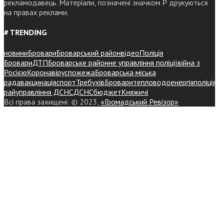
рекламодавець. Матеріали, позначені значком Р друкуються
на правах реклами.
# TRENDING
новини
Бровари
Броварський район
відео
Поліція
Бровари
ДТП
Броварське районне управління поліції
війна з
Росією
Коронавірус
пожежа
Броварська міська
рада
вакцинація
спорт
Требухів
Броваритепловодоенергія
поліція
райуправління ДСНС
ДСНС
бюджет
Княжичі
Всі права захищені: © 2023,
«Громадський Ревізор»