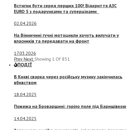
Встигни бути серед перших 100! Відкриття АЗС
EURO 5 з подарунками та суперцінами
02.04.2026
На Вінничині гучні мотоцикли хочуть вилучати у
власників та передавати на фронт
17.03.2026
Prev
Next
Showing
1
Of
851
ПОДІЇ
В Києві сварка через російську музику закінчилась
вбивством
18.04.2025
Пожежа на Броварщині: горіло поле під Баришівкою
14.04.2025