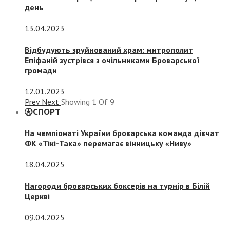
день
13.04.2023
Відбудують зруйнований храм: митрополит
Епіфаній зустрівся з очільниками Броварської
громади
12.01.2023
Prev
Next
Showing
1
Of
9
СПОРТ
На чемпіонаті України броварська команда дівчат
ФК «Тікі-Така» перемагає вінницьку «Ниву»
18.04.2025
Нагороди броварських боксерів на турнір в Білій
Церкві
09.04.2025