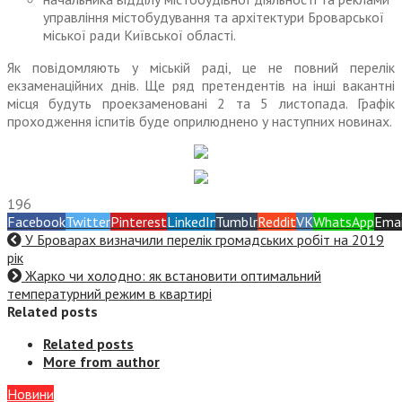
управління містобудування та архітектури Броварської
міської ради Київської області.
Як повідомляють у міській раді, це не повний перелік
екзаменаційних днів. Ще ряд претендентів на інші вакантні
місця будуть проекзаменовані 2 та 5 листопада. Графік
проходження іспитів буде оприлюднено у наступних новинах.
196
Facebook
Twitter
Pinterest
LinkedIn
Tumblr
Reddit
VK
WhatsApp
Emai
У Броварах визначили перелік громадських робіт на 2019
рік
Жарко чи холодно: як встановити оптимальний
температурний режим в квартирі
Related posts
Related posts
More from author
Новини