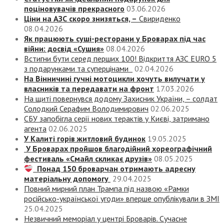
поціновувачів прекрасного
03.06.2026
Ціни на АЗС скоро знизяться, –
Свириденко
08.04.2026
Як працюють суші-ресторани у Броварах під час
війни: досвід «Сушия»
08.04.2026
Встигни бути серед перших 100! Відкриття АЗС EURO 5
з подарунками та суперцінами
02.04.2026
На Вінничині гучні мотоцикли хочуть вилучати у
власників та передавати на фронт
17.03.2026
На щиті повернувся додому Захисник України, – солдат
Солодкий Серафим Володимирович
02.06.2025
СБУ запобігла серії нових терактів у Києві, затримано
агента
02.06.2025
У Калиті горів житловий будинок
19.05.2025
У Броварах пройшов благодійний хореографічний
фестиваль «Смайл скликає друзів»
08.05.2025
Понад 150 броварчан отримають адресну
матеріальну допомогу
29.04.2025
Повний мирний план Трампа під назвою «‎Рамки
російсько-української угоди» вперше опублікували в ЗМІ
25.04.2025
Незвичний меморіал у центрі Броварів. Сучасне