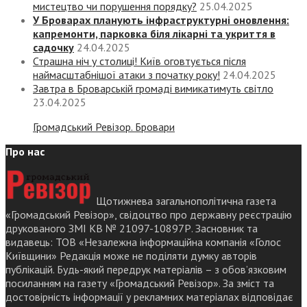
мистецтво чи порушення порядку?
25.04.2025
У Броварах планують інфраструктурні оновлення:
капремонти, парковка біля лікарні та укриття в
садочку
24.04.2025
Страшна ніч у столиці! Київ оговтується після
наймасштабнішої атаки з початку року!
24.04.2025
Завтра в Броварській громаді вимикатимуть світло
23.04.2025
Громадський Ревізор. Бровари
Про нас
Щотижнева загальнополітична газета
«Громадський Ревізор», свідоцтво про державну реєстрацію
друкованого ЗМІ КВ № 21097-10897Р. Засновник та
видавець: ТОВ «Незалежна інформаційна компанія «Голос
Київщини» Редакція може не поділяти думку авторів
публікацій. Будь-який передрук матеріалів – з обов’язковим
посиланням на газету «Громадський Ревізор». За зміст та
достовірність інформації у рекламних матеріалах відповідає