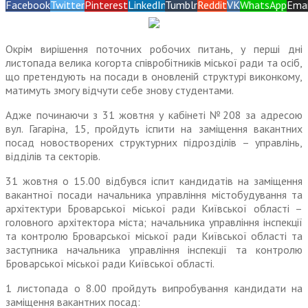
Facebook
Twitter
Pinterest
LinkedIn
Tumblr
Reddit
VK
WhatsApp
Emai
Окрім вирішення поточних робочих питань, у перші дні
листопада велика когорта співробітників міської ради та осіб,
що претендують на посади в оновленій структурі виконкому,
матимуть змогу відчути себе знову студентами.
Адже починаючи з 31 жовтня у кабінеті №208 за адресою
вул. Гагаріна, 15, пройдуть іспити на заміщення вакантних
посад новостворених структурних підрозділів – управлінь,
відділів та секторів.
31 жовтня о 15.00 відбувся іспит кандидатів на заміщення
вакантної посади начальника управління містобудування та
архітектури Броварської міської ради Київської області –
головного архітектора міста; начальника управління інспекції
та контролю Броварської міської ради Київської області та
заступника начальника управління інспекції та контролю
Броварської міської ради Київської області.
1 листопада о 8.00 пройдуть випробування кандидати на
заміщення вакантних посад: