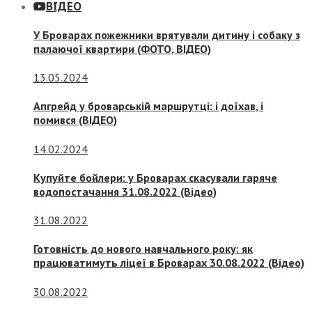
ВІДЕО
У Броварах пожежники врятували дитину і собаку з
палаючої квартири (ФОТО, ВІДЕО)
13.05.2024
Апгрейд у броварській маршрутці: і доїхав, і
помився (ВІДЕО)
14.02.2024
Купуйте бойлери: у Броварах скасували гаряче
водопостачання 31.08.2022 (Відео)
31.08.2022
Готовність до нового навчального року: як
працюватимуть ліцеї в Броварах 30.08.2022 (Відео)
30.08.2022