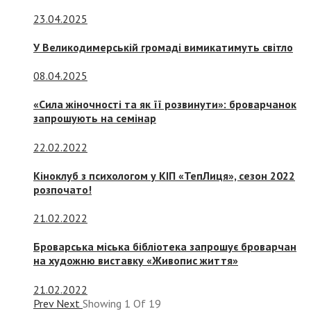
23.04.2025
У Великодимерській громаді вимикатимуть світло
08.04.2025
«Сила жіночності та як її розвинути»: броварчанок
запрошують на семінар
22.02.2022
Кіноклуб з психологом у КІП «ТепЛиця», сезон 2022
розпочато!
21.02.2022
Броварська міська бібліотека запрошує броварчан
на художню виставку «Живопис життя»
21.02.2022
Prev
Next
Showing
1
Of
19