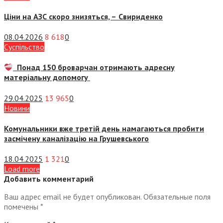
Ціни на АЗС скоро знизяться, –
Свириденко
08.04.2026
8 618
0
Суспiльство
Понад 150 броварчан отримають адресну
матеріальну допомогу
29.04.2025
13 965
0
Новини
Комунальники вже третій день намагаються пробити
засмічену каналізацію на Грушевського
18.04.2025
1 321
0
Load more
Добавить комментарий
Ваш адрес email не будет опубликован.
Обязательные поля
помечены
*