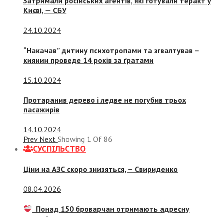
Затримали російських агентів, які готували теракт у
Києві, — СБУ
24.10.2024
“Накачав” дитину психотропами та згвалтував –
киянин проведе 14 років за ґратами
15.10.2024
Протаранив дерево і ледве не погубив трьох
пасажирів
14.10.2024
Prev
Next
Showing
1
Of
86
СУСПIЛЬСТВО
Ціни на АЗС скоро знизяться, –
Свириденко
08.04.2026
Понад 150 броварчан отримають адресну