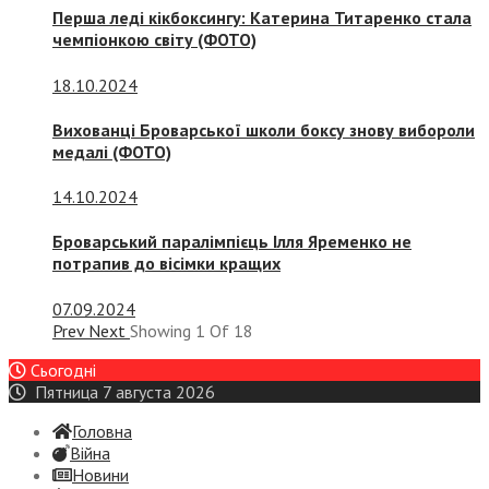
Перша леді кікбоксингу: Катерина Титаренко стала
чемпіонкою світу (ФОТО)
18.10.2024
Вихованці Броварської школи боксу знову вибороли
медалі (ФОТО)
14.10.2024
Броварський паралімпієць Ілля Яременко не
потрапив до вісімки кращих
07.09.2024
Prev
Next
Showing
1
Of
18
Сьогодні
Пятница 7 августа 2026
Головна
Війна
Новини