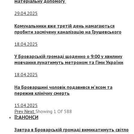
матеріальну допомогу
29.04.2025
Комунальники вже третій день намагаються
пробити засмічену каналізацію на Грушевського
18.04.2025
У Броварській громаді щоденно о 9:00 у хвилину
мовчання лунатимуть метроном та Гімн України
18.04.2025
На Броварщині чоловік подавився м’ясом та
пережив клінічну смерть
15.04.2025
Prev
Next
Showing
1
Of
588
АНОНСИ
Завтра в Броварській громаді вимикатимуть світло