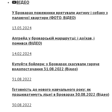
ВІДЕО
У Броварах пожежники врятували дитину і собаку з
палаючої квартири (ФОТО, ВІДЕО)
13.05.2024
Апгрейд у броварській маршрутці: і доїхав, і
помився (ВІДЕО)
14.02.2024
Купуйте бойлери: у Броварах скасували гаряче
водопостачання 31.08.2022 (Відео)
31.08.2022
Готовність до нового навчального року: як
працюватимуть ліцеї в Броварах 30.08.2022 (Відео)
30.08.2022