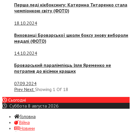
Перша леді кікбоксингу: Катерина Титаренко стала
чемпіонкою світу (ФОТО)
18.10.2024
Вихованці Броварської школи боксу знову вибороли
медалі (ФОТО)
14.10.2024
Броварський паралімпієць Ілля Яременко не
потрапив до вісімки кращих
07.09.2024
Prev
Next
Showing
1
Of
18
Сьогодні
Суббота 8 августа 2026
Головна
Війна
Новини