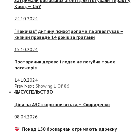
Затримали російських агентів, які готували теракт у
Києві, — СБУ
24.10.2024
“Накачав” дитину психотропами та згвалтував –
киянин проведе 14 років за ґратами
15.10.2024
Протаранив дерево і ледве не погубив трьох
пасажирів
14.10.2024
Prev
Next
Showing
1
Of
86
СУСПIЛЬСТВО
Ціни на АЗС скоро знизяться, –
Свириденко
08.04.2026
Понад 150 броварчан отримають адресну