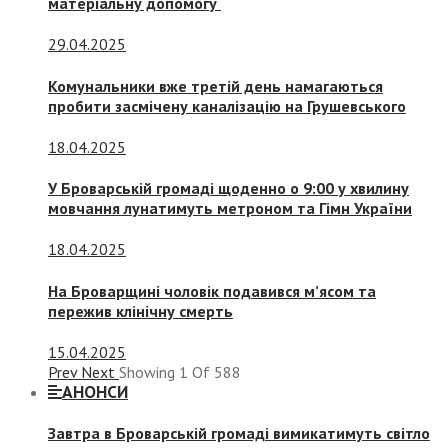
матеріальну допомогу
29.04.2025
Комунальники вже третій день намагаються
пробити засмічену каналізацію на Грушевського
18.04.2025
У Броварській громаді щоденно о 9:00 у хвилину
мовчання лунатимуть метроном та Гімн України
18.04.2025
На Броварщині чоловік подавився м’ясом та
пережив клінічну смерть
15.04.2025
Prev
Next
Showing
1
Of
588
АНОНСИ
Завтра в Броварській громаді вимикатимуть світло