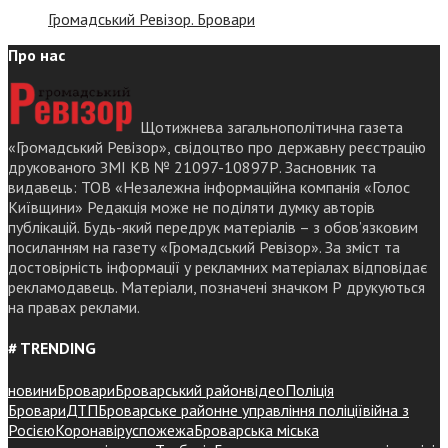
Громадський Ревізор. Бровари
Про нас
Щотижнева загальнополітична газета
«Громадський Ревізор», свідоцтво про державну реєстрацію
друкованого ЗМІ КВ № 21097-10897Р. Засновник та
видавець: ТОВ «Незалежна інформаційна компанія «Голос
Київщини» Редакція може не поділяти думку авторів
публікацій. Будь-який передрук матеріалів – з обов’язковим
посиланням на газету «Громадський Ревізор». За зміст та
достовірність інформації у рекламних матеріалах відповідає
рекламодавець. Матеріали, позначені значком Р друкуються
на правах реклами.
# TRENDING
новини
Бровари
Броварський район
відео
Поліція
Бровари
ДТП
Броварське районне управління поліції
війна з
Росією
Коронавірус
пожежа
Броварська міська