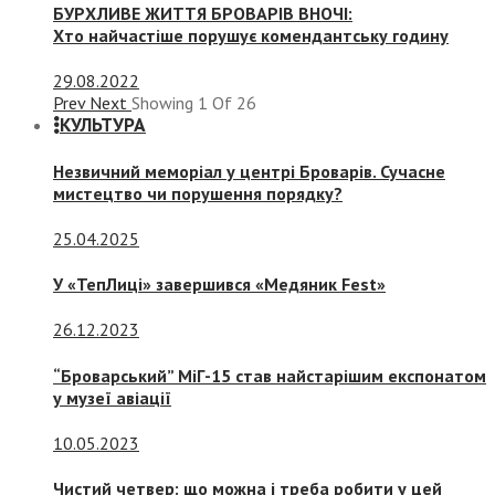
БУРХЛИВЕ ЖИТТЯ БРОВАРІВ ВНОЧІ:
Хто найчастіше порушує комендантську годину
29.08.2022
Prev
Next
Showing
1
Of
26
КУЛЬТУРА
Незвичний меморіал у центрі Броварів. Сучасне
мистецтво чи порушення порядку?
25.04.2025
У «ТепЛиці» завершився «Медяник Fest»
26.12.2023
“Броварський” МіГ-15 став найстарішим експонатом
у музеї авіації
10.05.2023
Чистий четвер: що можна і треба робити у цей