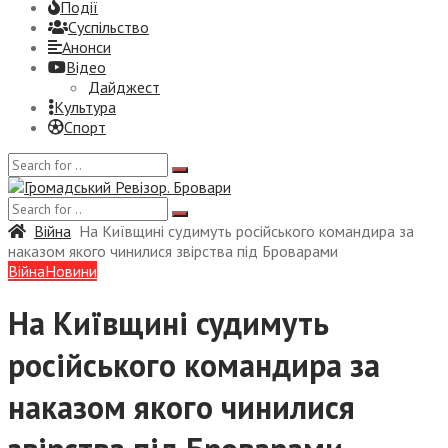
Події
Суспiльство
Анонси
Відео
Дайджест
Культура
Спорт
Війна
На Київщині судимуть російського командира за
наказом якого чинилися звірства під Броварами
Війна
Новини
На Київщині судимуть
російського командира за
наказом якого чинилися