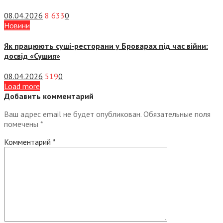
08.04.2026
8 633
0
Новини
Як працюють суші-ресторани у Броварах під час війни:
досвід «Сушия»
08.04.2026
519
0
Load more
Добавить комментарий
Ваш адрес email не будет опубликован.
Обязательные поля
помечены
*
Комментарий
*