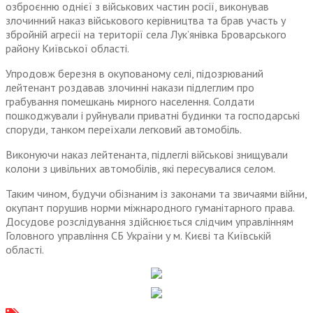
озброєнню однієї з військових частин росії, виконував
злочинний наказ військового керівництва та брав участь у
збройній агресії на території села Лук’янівка Броварського
району Київської області.
Упродовж березня в окупованому селі, підозрюваний
лейтенант роздавав злочинні накази підлеглим про
грабування помешкань мирного населення. Солдати
пошкоджували і руйнували приватні будинки та господарські
споруди, танком переїхали легковий автомобіль.
Виконуючи наказ лейтенанта, підлеглі військові знищували
колони з цивільних автомобілів, які пересувалися селом.
Таким чином, будучи обізнаним із законами та звичаями війни,
окупант порушив норми міжнародного гуманітарного права.
Досудове розслідування здійснюється слідчим управлінням
Головного управління СБ України у м. Києві та Київській
області.