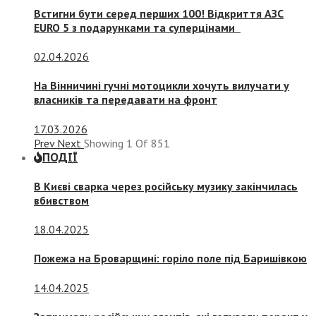
Встигни бути серед перших 100! Відкриття АЗС
EURO 5 з подарунками та суперцінами
02.04.2026
На Вінничині гучні мотоцикли хочуть вилучати у
власників та передавати на фронт
17.03.2026
Prev
Next
Showing
1
Of
851
ПОДІЇ
В Києві сварка через російську музику закінчилась
вбивством
18.04.2025
Пожежа на Броварщині: горіло поле під Баришівкою
14.04.2025