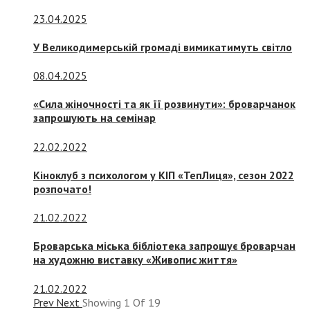
23.04.2025
У Великодимерській громаді вимикатимуть світло
08.04.2025
«Сила жіночності та як її розвинути»: броварчанок
запрошують на семінар
22.02.2022
Кіноклуб з психологом у КІП «ТепЛиця», сезон 2022
розпочато!
21.02.2022
Броварська міська бібліотека запрошує броварчан
на художню виставку «Живопис життя»
21.02.2022
Prev
Next
Showing
1
Of
19