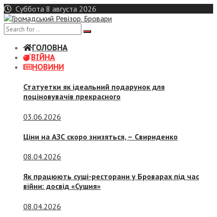
Skip
Суббота 8 августа 2026
to
content
ГОЛОВНА
ВІЙНА
НОВИНИ
Статуетки як ідеальний подарунок для
поціновувачів прекрасного
03.06.2026
Ціни на АЗС скоро знизяться, –
Свириденко
08.04.2026
Як працюють суші-ресторани у Броварах під час
війни: досвід «Сушия»
08.04.2026