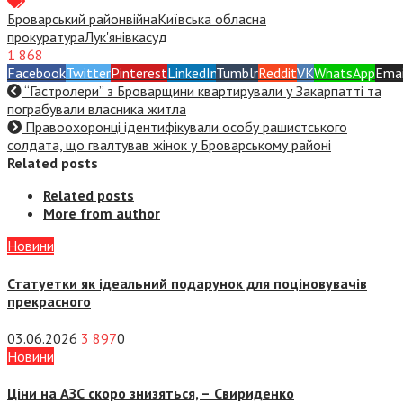
Броварський район
війна
Київська обласна
прокуратура
Лук'янівка
суд
1 868
Facebook
Twitter
Pinterest
LinkedIn
Tumblr
Reddit
VK
WhatsApp
Emai
“Гастролери” з Броварщини квартирували у Закарпатті та
пограбували власника житла
Правоохоронці ідентифікували особу рашистського
солдата, що гвалтував жінок у Броварському районі
Related posts
Related posts
More from author
Новини
Статуетки як ідеальний подарунок для поціновувачів
прекрасного
03.06.2026
3 897
0
Новини
Ціни на АЗС скоро знизяться, –
Свириденко