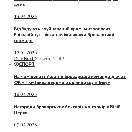
день
13.04.2023
Відбудують зруйнований храм: митрополит
Епіфаній зустрівся з очільниками Броварської
громади
12.01.2023
Prev
Next
Showing
1
Of
9
СПОРТ
На чемпіонаті України броварська команда дівчат
ФК «Тікі-Така» перемагає вінницьку «Ниву»
18.04.2025
Нагороди броварських боксерів на турнір в Білій
Церкві
09.04.2025