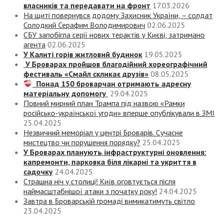
власників та передавати на фронт
17.03.2026
На щиті повернувся додому Захисник України, – солдат
Солодкий Серафим Володимирович
02.06.2025
СБУ запобігла серії нових терактів у Києві, затримано
агента
02.06.2025
У Калиті горів житловий будинок
19.05.2025
У Броварах пройшов благодійний хореографічний
фестиваль «Смайл скликає друзів»
08.05.2025
Понад 150 броварчан отримають адресну
матеріальну допомогу
29.04.2025
Повний мирний план Трампа під назвою «‎Рамки
російсько-української угоди» вперше опублікували в ЗМІ
25.04.2025
Незвичний меморіал у центрі Броварів. Сучасне
мистецтво чи порушення порядку?
25.04.2025
У Броварах планують інфраструктурні оновлення:
капремонти, парковка біля лікарні та укриття в
садочку
24.04.2025
Страшна ніч у столиці! Київ оговтується після
наймасштабнішої атаки з початку року!
24.04.2025
Завтра в Броварській громаді вимикатимуть світло
23.04.2025