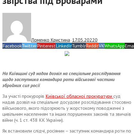
звірства під Броварами
Ломенко Кристина
17.05.2022
0
—
Facebook
Twitter
Pinterest
LinkedIn
Tumblr
Reddit
VK
WhatsApp
Emai
На Київщині суд надав дозвіл на спеціальне розслідування
щодо заступника командира роти військової частини
збройних сил росії
За участі прокурорів
Київської обласної прокуратури
суд
надав дозвіл на спеціальне досудове розслідування стосовно
військового, якого підозрюють у жорстокому поводженні з
цивільним населенням та інших порушеннях законів та звичаїв
війни (ч. 1 ст. 438 КК України).
Як встановили слідчі, росіянин – заступник командира роти по