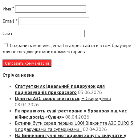
Имя
*
Email
*
Сайт
Сохранить моё имя, email и адрес сайта в этом браузере
для последующих моих комментариев.
Стрічка новин
Статуетки як ідеальний подарунок для
поціновувачів прекрасного
03.06.2026
Ціни на АЗС скоро знизяться, –
Свириденко
08.04.2026
Як працюють суші-ресторани у Броварах під час
війни: досвід «Сушия»
08.04.2026
Встигни бути серед перших 100! Відкриття АЗС EURO 5
з подарунками та суперцінами
02.04.2026
На Вінничині гучні мотоцикли хочуть вилучати у