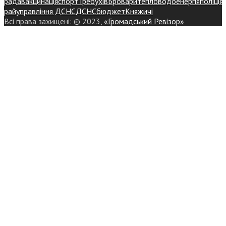
рада
вакцинація
спорт
Требухів
Броваритепловодоенергія
поліція
райуправління ДСНС
ДСНС
бюджет
Княжичі
Всі права захищені: © 2023,
«Громадський Ревізор»