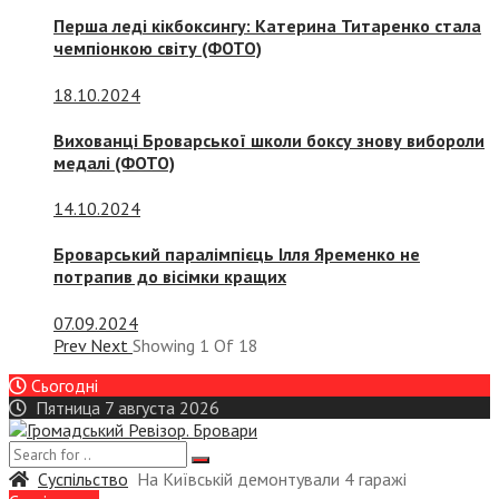
Перша леді кікбоксингу: Катерина Титаренко стала
чемпіонкою світу (ФОТО)
18.10.2024
Вихованці Броварської школи боксу знову вибороли
медалі (ФОТО)
14.10.2024
Броварський паралімпієць Ілля Яременко не
потрапив до вісімки кращих
07.09.2024
Prev
Next
Showing
1
Of
18
Сьогодні
Пятница 7 августа 2026
Суспiльство
На Київській демонтували 4 гаражі