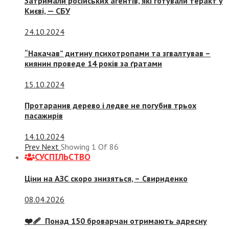
Затримали російських агентів, які готували теракт у
Києві, — СБУ
24.10.2024
“Накачав” дитину психотропами та згвалтував –
киянин проведе 14 років за ґратами
15.10.2024
Протаранив дерево і ледве не погубив трьох
пасажирів
14.10.2024
Prev
Next
Showing
1
Of
86
СУСПIЛЬСТВО
Ціни на АЗС скоро знизяться, –
Свириденко
08.04.2026
❤️‍🩹 Понад 150 броварчан отримають адресну