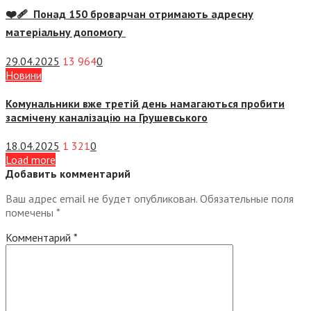
❤️‍🩹 Понад 150 броварчан отримають адресну
матеріальну допомогу
29.04.2025
13 964
0
Новини
Комунальники вже третій день намагаються пробити
засмічену каналізацію на Грушевського
18.04.2025
1 321
0
Load more
Добавить комментарий
Ваш адрес email не будет опубликован.
Обязательные поля
помечены
*
Комментарий
*