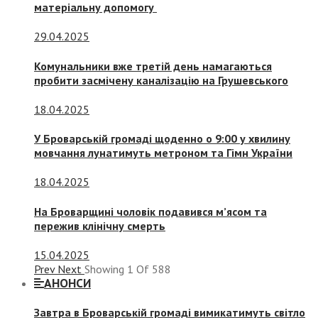
матеріальну допомогу
29.04.2025
Комунальники вже третій день намагаються
пробити засмічену каналізацію на Грушевського
18.04.2025
У Броварській громаді щоденно о 9:00 у хвилину
мовчання лунатимуть метроном та Гімн України
18.04.2025
На Броварщині чоловік подавився м’ясом та
пережив клінічну смерть
15.04.2025
Prev
Next
Showing
1
Of
588
АНОНСИ
Завтра в Броварській громаді вимикатимуть світло