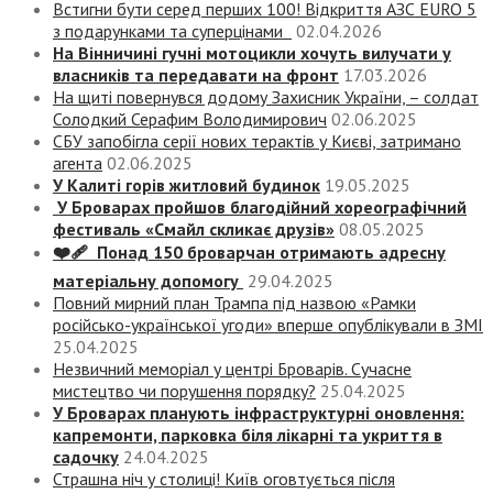
Встигни бути серед перших 100! Відкриття АЗС EURO 5
з подарунками та суперцінами
02.04.2026
На Вінничині гучні мотоцикли хочуть вилучати у
власників та передавати на фронт
17.03.2026
На щиті повернувся додому Захисник України, – солдат
Солодкий Серафим Володимирович
02.06.2025
СБУ запобігла серії нових терактів у Києві, затримано
агента
02.06.2025
У Калиті горів житловий будинок
19.05.2025
У Броварах пройшов благодійний хореографічний
фестиваль «Смайл скликає друзів»
08.05.2025
❤️‍🩹 Понад 150 броварчан отримають адресну
матеріальну допомогу
29.04.2025
Повний мирний план Трампа під назвою «‎Рамки
російсько-української угоди» вперше опублікували в ЗМІ
25.04.2025
Незвичний меморіал у центрі Броварів. Сучасне
мистецтво чи порушення порядку?
25.04.2025
У Броварах планують інфраструктурні оновлення:
капремонти, парковка біля лікарні та укриття в
садочку
24.04.2025
Страшна ніч у столиці! Київ оговтується після