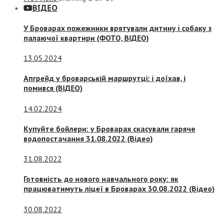
ВІДЕО
У Броварах пожежники врятували дитину і собаку з
палаючої квартири (ФОТО, ВІДЕО)
13.05.2024
Апгрейд у броварській маршрутці: і доїхав, і
помився (ВІДЕО)
14.02.2024
Купуйте бойлери: у Броварах скасували гаряче
водопостачання 31.08.2022 (Відео)
31.08.2022
Готовність до нового навчального року: як
працюватимуть ліцеї в Броварах 30.08.2022 (Відео)
30.08.2022