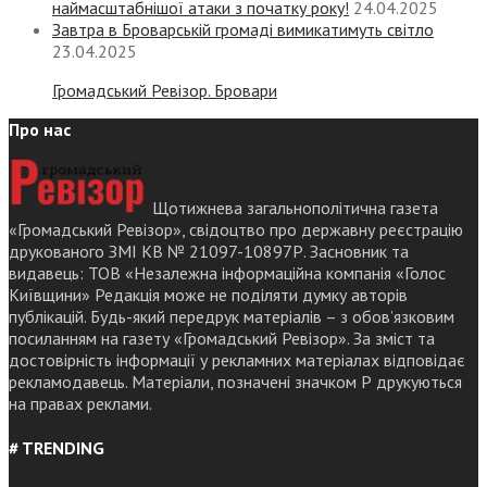
наймасштабнішої атаки з початку року!
24.04.2025
Завтра в Броварській громаді вимикатимуть світло
23.04.2025
Громадський Ревізор. Бровари
Про нас
Щотижнева загальнополітична газета
«Громадський Ревізор», свідоцтво про державну реєстрацію
друкованого ЗМІ КВ № 21097-10897Р. Засновник та
видавець: ТОВ «Незалежна інформаційна компанія «Голос
Київщини» Редакція може не поділяти думку авторів
публікацій. Будь-який передрук матеріалів – з обов’язковим
посиланням на газету «Громадський Ревізор». За зміст та
достовірність інформації у рекламних матеріалах відповідає
рекламодавець. Матеріали, позначені значком Р друкуються
на правах реклами.
# TRENDING