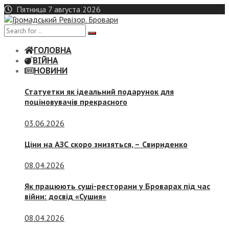
Skip
Пятница 7 августа 2026
to
content
ГОЛОВНА
ВІЙНА
НОВИНИ
Статуетки як ідеальний подарунок для
поціновувачів прекрасного
03.06.2026
Ціни на АЗС скоро знизяться, –
Свириденко
08.04.2026
Як працюють суші-ресторани у Броварах під час
війни: досвід «Сушия»
08.04.2026