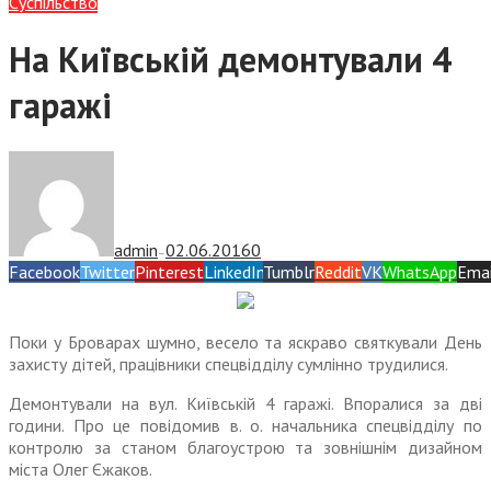
Суспiльство
На Київській демонтували 4
гаражі
admin
02.06.2016
0
—
Facebook
Twitter
Pinterest
LinkedIn
Tumblr
Reddit
VK
WhatsApp
Emai
Поки у Броварах шумно, весело та яскраво святкували День
захисту дітей, працівники спецвідділу сумлінно трудилися.
Демонтували на вул. Київській 4 гаражі. Впоралися за дві
години. Про це повідомив в. о. начальника спецвідділу по
контролю за станом благоустрою та зовнішнім дизайном
міста Олег Єжаков.