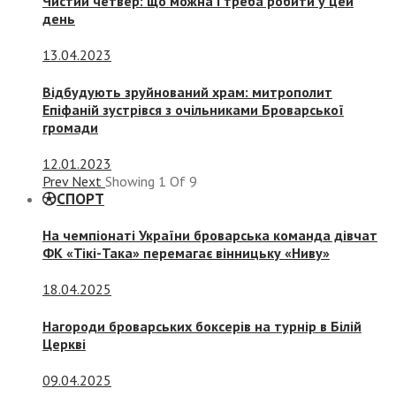
Чистий четвер: що можна і треба робити у цей
день
13.04.2023
Відбудують зруйнований храм: митрополит
Епіфаній зустрівся з очільниками Броварської
громади
12.01.2023
Prev
Next
Showing
1
Of
9
СПОРТ
На чемпіонаті України броварська команда дівчат
ФК «Тікі-Така» перемагає вінницьку «Ниву»
18.04.2025
Нагороди броварських боксерів на турнір в Білій
Церкві
09.04.2025