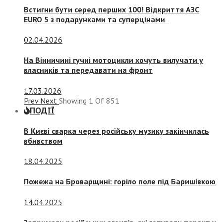
Встигни бути серед перших 100! Відкриття АЗС
EURO 5 з подарунками та суперцінами
02.04.2026
На Вінничині гучні мотоцикли хочуть вилучати у
власників та передавати на фронт
17.03.2026
Prev
Next
Showing
1
Of
851
ПОДІЇ
В Києві сварка через російську музику закінчилась
вбивством
18.04.2025
Пожежа на Броварщині: горіло поле під Баришівкою
14.04.2025