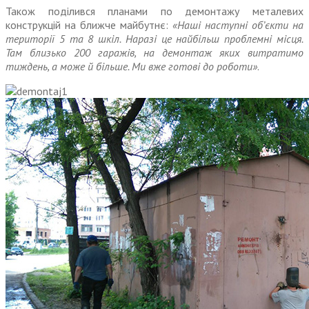
Також поділився планами по демонтажу металевих
конструкцій на ближче майбутнє:
«Наші наступні об’єкти на
території 5 та 8 шкіл. Наразі це найбільш проблемні місця.
Там близько 200 гаражів, на демонтаж яких витратимо
тиждень, а може й більше. Ми вже готові до роботи»
.