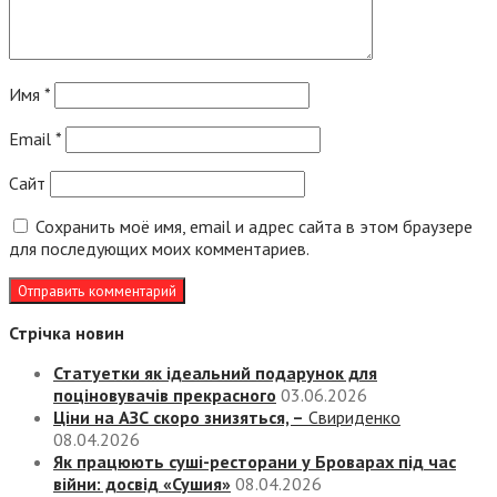
Имя
*
Email
*
Сайт
Сохранить моё имя, email и адрес сайта в этом браузере
для последующих моих комментариев.
Стрічка новин
Статуетки як ідеальний подарунок для
поціновувачів прекрасного
03.06.2026
Ціни на АЗС скоро знизяться, –
Свириденко
08.04.2026
Як працюють суші-ресторани у Броварах під час
війни: досвід «Сушия»
08.04.2026