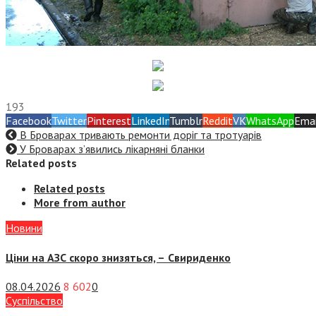
193
Facebook
Twitter
Pinterest
LinkedIn
Tumblr
Reddit
VK
WhatsApp
Emai
В Броварах тривають ремонти доріг та тротуарів
У Броварах з’явились лікарняні бланки
Related posts
Related posts
More from author
Новини
Ціни на АЗС скоро знизяться, –
Свириденко
08.04.2026
8 602
0
Суспiльство