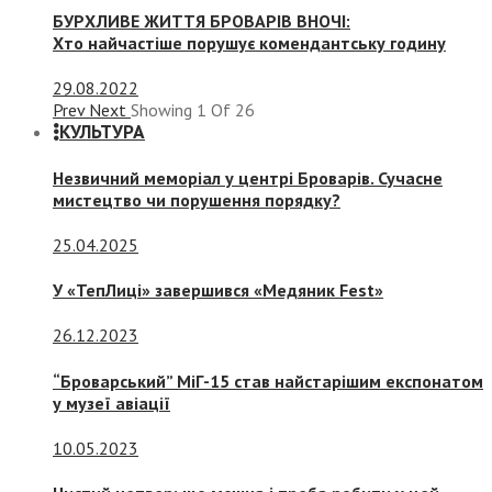
БУРХЛИВЕ ЖИТТЯ БРОВАРІВ ВНОЧІ:
Хто найчастіше порушує комендантську годину
29.08.2022
Prev
Next
Showing
1
Of
26
КУЛЬТУРА
Незвичний меморіал у центрі Броварів. Сучасне
мистецтво чи порушення порядку?
25.04.2025
У «ТепЛиці» завершився «Медяник Fest»
26.12.2023
“Броварський” МіГ-15 став найстарішим експонатом
у музеї авіації
10.05.2023