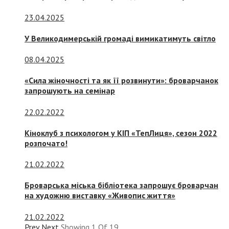
23.04.2025
У Великодимерській громаді вимикатимуть світло
08.04.2025
«Сила жіночності та як її розвинути»: броварчанок
запрошують на семінар
22.02.2022
Кіноклуб з психологом у КІП «ТепЛиця», сезон 2022
розпочато!
21.02.2022
Броварська міська бібліотека запрошує броварчан
на художню виставку «Живопис життя»
21.02.2022
Prev
Next
Showing
1
Of
19