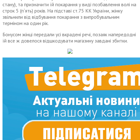
стану), та призначити їй покарання у виді позбавлення волі на
строк 5 (п`ять) років. На підставі ст.75 КК України, жінку
звільнили від відбування покарання з випробувальним
терміном на один рік.
Бонусом жінці передали усі вкрадені речі, позаяк напередодні
їй все ж довелося відшкодувати магазину завдані збитки.