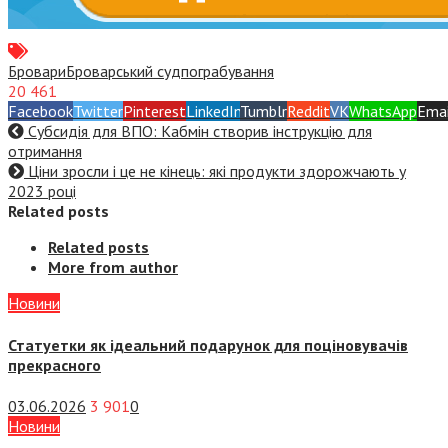
Бровари
Броварський суд
пограбування
20 461
Facebook
Twitter
Pinterest
LinkedIn
Tumblr
Reddit
VK
WhatsApp
Emai
Субсидія для ВПО: Кабмін створив інструкцію для
отримання
Ціни зросли і це не кінець: які продукти здорожчають у
2023 році
Related posts
Related posts
More from author
Новини
Статуетки як ідеальний подарунок для поціновувачів
прекрасного
03.06.2026
3 901
0
Новини