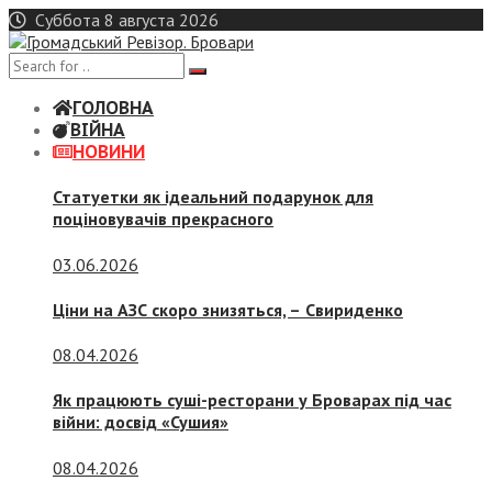
Skip
Суббота 8 августа 2026
to
content
ГОЛОВНА
ВІЙНА
НОВИНИ
Статуетки як ідеальний подарунок для
поціновувачів прекрасного
03.06.2026
Ціни на АЗС скоро знизяться, –
Свириденко
08.04.2026
Як працюють суші-ресторани у Броварах під час
війни: досвід «Сушия»
08.04.2026