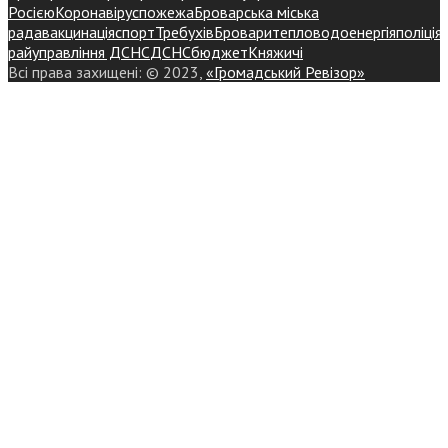
Росією
Коронавірус
пожежа
Броварська міська
рада
вакцинація
спорт
Требухів
Броваритепловодоенергія
поліція
райуправління ДСНС
ДСНС
бюджет
Княжичі
Всі права захищені: © 2023,
«Громадський Ревізор»