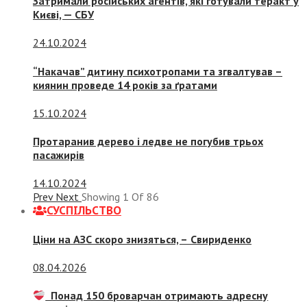
Затримали російських агентів, які готували теракт у
Києві, — СБУ
24.10.2024
“Накачав” дитину психотропами та згвалтував –
киянин проведе 14 років за ґратами
15.10.2024
Протаранив дерево і ледве не погубив трьох
пасажирів
14.10.2024
Prev
Next
Showing
1
Of
86
СУСПIЛЬСТВО
Ціни на АЗС скоро знизяться, –
Свириденко
08.04.2026
Понад 150 броварчан отримають адресну