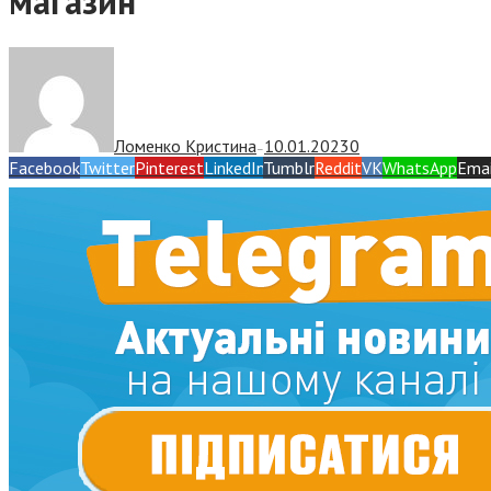
магазин
Ломенко Кристина
10.01.2023
0
—
Facebook
Twitter
Pinterest
LinkedIn
Tumblr
Reddit
VK
WhatsApp
Emai