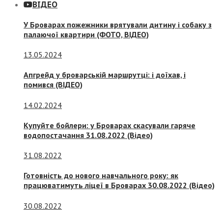
ВІДЕО
У Броварах пожежники врятували дитину і собаку з
палаючої квартири (ФОТО, ВІДЕО)
13.05.2024
Апгрейд у броварській маршрутці: і доїхав, і
помився (ВІДЕО)
14.02.2024
Купуйте бойлери: у Броварах скасували гаряче
водопостачання 31.08.2022 (Відео)
31.08.2022
Готовність до нового навчального року: як
працюватимуть ліцеї в Броварах 30.08.2022 (Відео)
30.08.2022