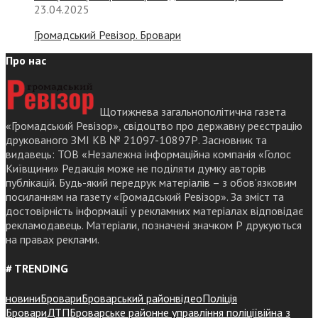
23.04.2025
Громадський Ревізор. Бровари
Про нас
Щотижнева загальнополітична газета
«Громадський Ревізор», свідоцтво про державну реєстрацію
друкованого ЗМІ КВ № 21097-10897Р. Засновник та
видавець: ТОВ «Незалежна інформаційна компанія «Голос
Київщини» Редакція може не поділяти думку авторів
публікацій. Будь-який передрук матеріалів – з обов’язковим
посиланням на газету «Громадський Ревізор». За зміст та
достовірність інформації у рекламних матеріалах відповідає
рекламодавець. Матеріали, позначені значком Р друкуються
на правах реклами.
# TRENDING
новини
Бровари
Броварський район
відео
Поліція
Бровари
ДТП
Броварське районне управління поліції
війна з