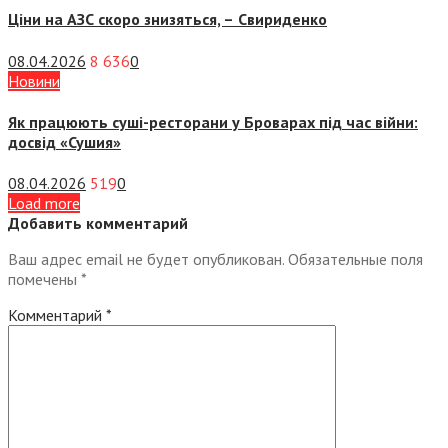
Ціни на АЗС скоро знизяться, –
Свириденко
08.04.2026
8 636
0
Новини
Як працюють суші-ресторани у Броварах під час війни:
досвід «Сушия»
08.04.2026
519
0
Load more
Добавить комментарий
Ваш адрес email не будет опубликован.
Обязательные поля
помечены
*
Комментарий
*