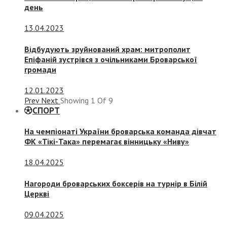
день
13.04.2023
Відбудують зруйнований храм: митрополит
Епіфаній зустрівся з очільниками Броварської
громади
12.01.2023
Prev
Next
Showing
1
Of
9
СПОРТ
На чемпіонаті України броварська команда дівчат
ФК «Тікі-Така» перемагає вінницьку «Ниву»
18.04.2025
Нагороди броварських боксерів на турнір в Білій
Церкві
09.04.2025