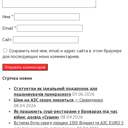
Имя
*
Email
*
Сайт
Сохранить моё имя, email и адрес сайта в этом браузере
для последующих моих комментариев.
Стрічка новин
Статуетки як ідеальний подарунок для
поціновувачів прекрасного
03.06.2026
Ціни на АЗС скоро знизяться, –
Свириденко
08.04.2026
Як працюють суші-ресторани у Броварах під час
війни: досвід «Сушия»
08.04.2026
Встигни бути серед перших 100! Відкриття АЗС EURO 5