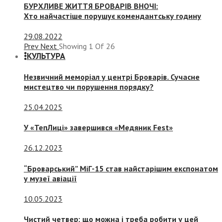
БУРХЛИВЕ ЖИТТЯ БРОВАРІВ ВНОЧІ:
Хто найчастіше порушує комендантську годину
29.08.2022
Prev
Next
Showing
1
Of
26
КУЛЬТУРА
Незвичний меморіал у центрі Броварів. Сучасне
мистецтво чи порушення порядку?
25.04.2025
У «ТепЛиці» завершився «Медяник Fest»
26.12.2023
“Броварський” МіГ-15 став найстарішим експонатом
у музеї авіації
10.05.2023
Чистий четвер: що можна і треба робити у цей