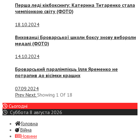
Перша леді кікбоксингу: Катерина Титаренко стала
чемпіонкою світу (ФОТО)
18.10.2024
Вихованці Броварської школи боксу знову вибороли
медалі (ФОТО)
14.10.2024
Броварський паралімпієць Ілля Яременко не
потрапив до вісімки кращих
07.09.2024
Prev
Next
Showing
1
Of
18
Сьогодні
Суббота 8 августа 2026
Головна
Війна
Новини