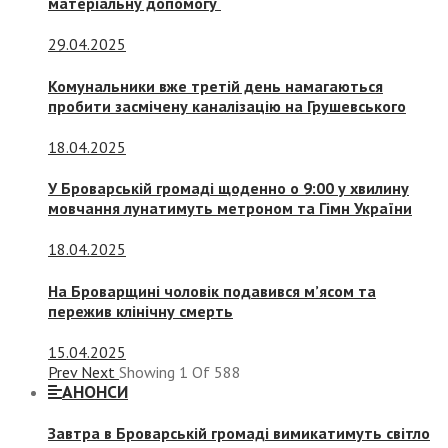
матеріальну допомогу
29.04.2025
Комунальники вже третій день намагаються
пробити засмічену каналізацію на Грушевського
18.04.2025
У Броварській громаді щоденно о 9:00 у хвилину
мовчання лунатимуть метроном та Гімн України
18.04.2025
На Броварщині чоловік подавився м’ясом та
пережив клінічну смерть
15.04.2025
Prev
Next
Showing
1
Of
588
АНОНСИ
Завтра в Броварській громаді вимикатимуть світло