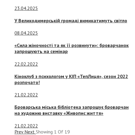
23.04.2025
У Великодимерській громаді вимикатимуть світло
08.04.2025
«Сила жіночності та як її розвинути»: броварчанок
запрошують на семінар
22.02.2022
Кіноклуб з психологом у КІП «ТепЛиця», сезон 2022
розпочато!
21.02.2022
Броварська міська бібліотека запрошує броварчан
на художню виставку «Живопис життя»
21.02.2022
Prev
Next
Showing
1
Of
19