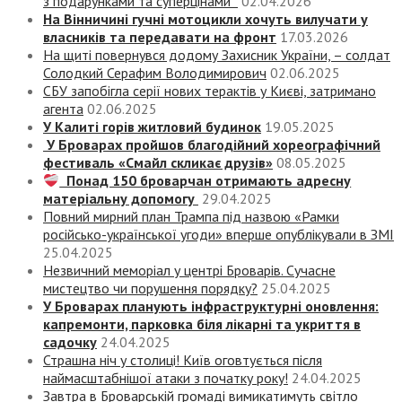
з подарунками та суперцінами
02.04.2026
На Вінничині гучні мотоцикли хочуть вилучати у
власників та передавати на фронт
17.03.2026
На щиті повернувся додому Захисник України, – солдат
Солодкий Серафим Володимирович
02.06.2025
СБУ запобігла серії нових терактів у Києві, затримано
агента
02.06.2025
У Калиті горів житловий будинок
19.05.2025
У Броварах пройшов благодійний хореографічний
фестиваль «Смайл скликає друзів»
08.05.2025
Понад 150 броварчан отримають адресну
матеріальну допомогу
29.04.2025
Повний мирний план Трампа під назвою «‎Рамки
російсько-української угоди» вперше опублікували в ЗМІ
25.04.2025
Незвичний меморіал у центрі Броварів. Сучасне
мистецтво чи порушення порядку?
25.04.2025
У Броварах планують інфраструктурні оновлення:
капремонти, парковка біля лікарні та укриття в
садочку
24.04.2025
Страшна ніч у столиці! Київ оговтується після
наймасштабнішої атаки з початку року!
24.04.2025
Завтра в Броварській громаді вимикатимуть світло