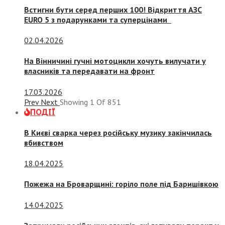
Встигни бути серед перших 100! Відкриття АЗС
EURO 5 з подарунками та суперцінами
02.04.2026
На Вінничині гучні мотоцикли хочуть вилучати у
власників та передавати на фронт
17.03.2026
Prev
Next
Showing
1
Of
851
ПОДІЇ
В Києві сварка через російську музику закінчилась
вбивством
18.04.2025
Пожежа на Броварщині: горіло поле під Баришівкою
14.04.2025