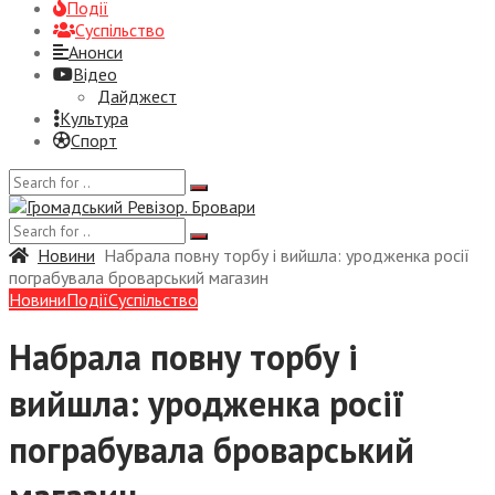
Події
Суспiльство
Анонси
Відео
Дайджест
Культура
Спорт
Новини
Набрала повну торбу і вийшла: уродженка росії
пограбувала броварський магазин
Новини
Події
Суспiльство
Набрала повну торбу і
вийшла: уродженка росії
пограбувала броварський