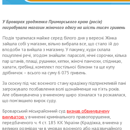
У Броварах уродженка Приморського краю (росія)
пограбувала магазин жіночого одягу на шість тисяч гривень
Подія трапилася майже серед білого дня у вересні. Жінка
зайшла собі у магазин, вільно вибрала все, що стало їй до
вподоби та вийшла з магазину. У пакунку, куди склала
поцуплені речі, згодом знайшли: парасолі, нічні сорочки, кілька
пар штанів, плащі, рушники, кепки, жіночі панчохи, спідницю,
халати, гребінці, комплект постільної білизни та ще купу
дрібничок – всього на суму 6 075 гривень.
За скоєну під час воєнного стану крадіжку підприємливій пані
загрожувало позбавлення волі щонайменше на п’ять років.
Але обвинувачена у вчиненому щиро зізналася та розкаялася,
що пом’якшило вирок суду.
Броварський міськрайонний суд
визнав обвинувачену
винуватою
у вчиненні кримінального правопорушення,
передбаченого ч. 4 ст. 185 КК України (Крадіжка, вчинена у
великих розмірах чи в умовах воєнного або надзвичайного