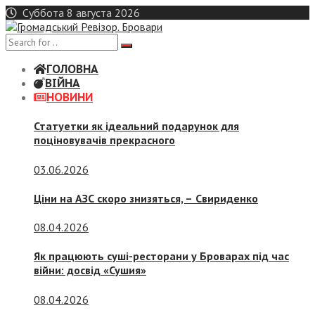
Skip
Суббота 8 августа 2026
to
content
ГОЛОВНА
ВІЙНА
НОВИНИ
Статуетки як ідеальний подарунок для
поціновувачів прекрасного
03.06.2026
Ціни на АЗС скоро знизяться, –
Свириденко
08.04.2026
Як працюють суші-ресторани у Броварах під час
війни: досвід «Сушия»
08.04.2026