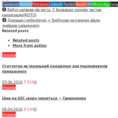
Facebook
Twitter
Pinterest
LinkedIn
Tumblr
Reddit
VK
WhatsApp
Emai
Вибух налякав пів міста: У Броварах чоловік чистив
каналізацію(ФОТО)
Домашні і небезпечні: у Требухові на курячих яйцях
знайшли сальмонелу
Related posts
Related posts
More from author
Новини
Статуетки як ідеальний подарунок для поціновувачів
прекрасного
03.06.2026
3 910
0
Новини
Ціни на АЗС скоро знизяться, –
Свириденко
08.04.2026
8 644
0
Новини