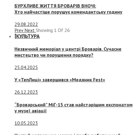
БУРХЛИВЕ ЖИТТЯ БРОВАРІВ ВНОЧІ:
Хто найчастіше порушує комендантську годину
29.08.2022
Prev
Next
Showing
1
Of
26
КУЛЬТУРА
Незвичний меморіал у центрі Броварів. Сучасне
мистецтво чи порушення порядку?
25.04.2025
У «ТепЛиці» завершився «Медяник Fest»
26.12.2023
“Броварський” МіГ-15 став найстарішим експонатом
у музеї авіації
10.05.2023