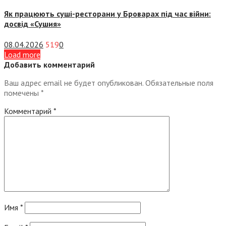
Як працюють суші-ресторани у Броварах під час війни:
досвід «Сушия»
08.04.2026
519
0
Load more
Добавить комментарий
Ваш адрес email не будет опубликован.
Обязательные поля
помечены
*
Комментарий
*
Имя
*