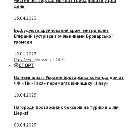
Чистий четвер: що можна і треба робити у цей
день
13.04.2023
Відбудують зруйнований храм: митрополит
Епіфаній зустрівся з очільниками Броварської
громади
12.01.2023
Prev
Next
Showing
1
Of
9
СПОРТ
На чемпіонаті України броварська команда дівчат
ФК «Тікі-Така» перемагає вінницьку «Ниву»
18.04.2025
Нагороди броварських боксерів на турнір в Білій
Церкві
09.04.2025