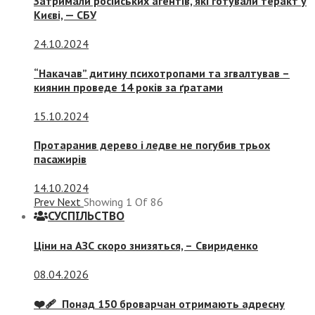
Затримали російських агентів, які готували теракт у
Києві, — СБУ
24.10.2024
“Накачав” дитину психотропами та згвалтував –
киянин проведе 14 років за ґратами
15.10.2024
Протаранив дерево і ледве не погубив трьох
пасажирів
14.10.2024
Prev
Next
Showing
1
Of
86
СУСПIЛЬСТВО
Ціни на АЗС скоро знизяться, –
Свириденко
08.04.2026
❤️‍🩹 Понад 150 броварчан отримають адресну