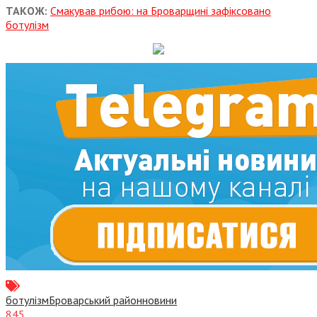
ТАКОЖ:
Смакував рибою: на Броварщині зафіксовано
ботулізм
ботулізм
Броварський район
новини
845