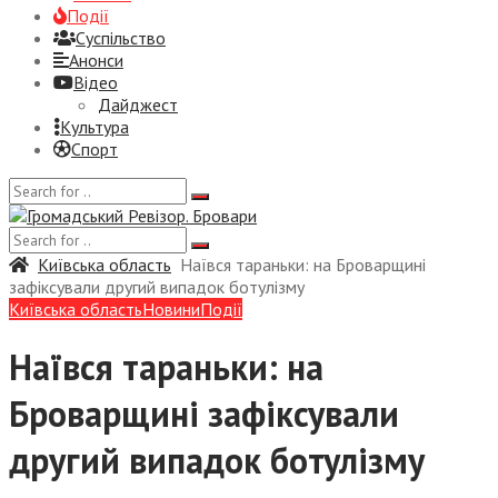
Події
Суспiльство
Анонси
Відео
Дайджест
Культура
Спорт
Київська область
Наївся тараньки: на Броварщині
зафіксували другий випадок ботулізму
Київська область
Новини
Події
Наївся тараньки: на
Броварщині зафіксували
другий випадок ботулізму