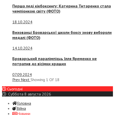
Перша леді кікбоксингу: Катерина Титаренко стала
чемпіонкою світу (ФОТО)
18.10.2024
Вихованці Броварської школи боксу знову вибороли
медалі (ФОТО)
14.10.2024
Броварський паралімпієць Ілля Яременко не
потрапив до вісімки кращих
07.09.2024
Prev
Next
Showing
1
Of
18
Сьогодні
Суббота 8 августа 2026
Головна
Війна
Новини