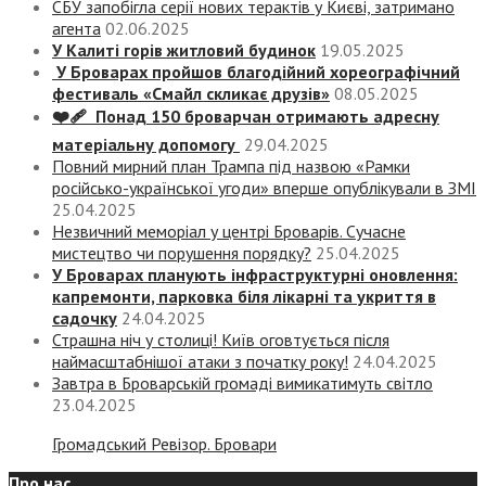
СБУ запобігла серії нових терактів у Києві, затримано
агента
02.06.2025
У Калиті горів житловий будинок
19.05.2025
У Броварах пройшов благодійний хореографічний
фестиваль «Смайл скликає друзів»
08.05.2025
❤️‍🩹 Понад 150 броварчан отримають адресну
матеріальну допомогу
29.04.2025
Повний мирний план Трампа під назвою «‎Рамки
російсько-української угоди» вперше опублікували в ЗМІ
25.04.2025
Незвичний меморіал у центрі Броварів. Сучасне
мистецтво чи порушення порядку?
25.04.2025
У Броварах планують інфраструктурні оновлення:
капремонти, парковка біля лікарні та укриття в
садочку
24.04.2025
Страшна ніч у столиці! Київ оговтується після
наймасштабнішої атаки з початку року!
24.04.2025
Завтра в Броварській громаді вимикатимуть світло
23.04.2025
Громадський Ревізор. Бровари
Про нас