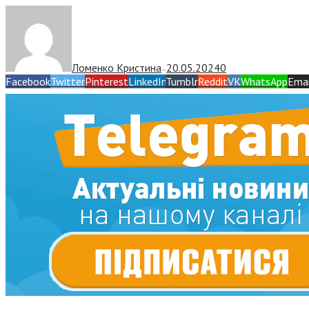
Ломенко Кристина
20.05.2024
0
—
Facebook
Twitter
Pinterest
LinkedIn
Tumblr
Reddit
VK
WhatsApp
Emai