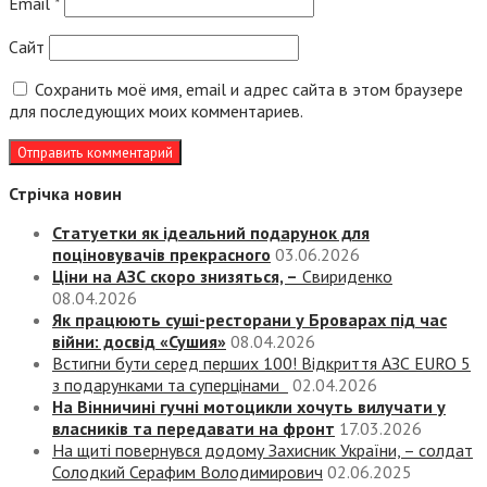
Email
*
Сайт
Сохранить моё имя, email и адрес сайта в этом браузере
для последующих моих комментариев.
Стрічка новин
Статуетки як ідеальний подарунок для
поціновувачів прекрасного
03.06.2026
Ціни на АЗС скоро знизяться, –
Свириденко
08.04.2026
Як працюють суші-ресторани у Броварах під час
війни: досвід «Сушия»
08.04.2026
Встигни бути серед перших 100! Відкриття АЗС EURO 5
з подарунками та суперцінами
02.04.2026
На Вінничині гучні мотоцикли хочуть вилучати у
власників та передавати на фронт
17.03.2026
На щиті повернувся додому Захисник України, – солдат
Солодкий Серафим Володимирович
02.06.2025