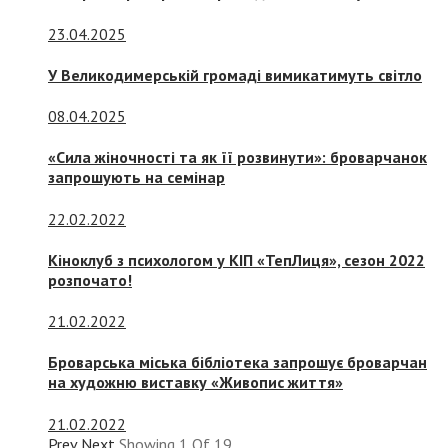
23.04.2025
У Великодимерській громаді вимикатимуть світло
08.04.2025
«Сила жіночності та як її розвинути»: броварчанок
запрошують на семінар
22.02.2022
Кіноклуб з психологом у КІП «ТепЛиця», сезон 2022
розпочато!
21.02.2022
Броварська міська бібліотека запрошує броварчан
на художню виставку «Живопис життя»
21.02.2022
Prev
Next
Showing
1
Of
19