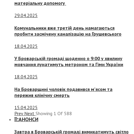
матеріальну допомогу
29.04.2025
Комунальники вже третій день намагаються
пробити засмічену каналізацію на Грушевського
18.04.2025
У Броварській громаді щоденно о 9:00 у хвилину
мовчання лунатимуть метроном та Гімн України
18.04.2025
На Броварщині чоловік подавився м’ясом та
пережив клінічну смерть
15.04.2025
Prev
Next
Showing
1
Of
588
АНОНСИ
Завтра в Броварській громаді вимикатимуть світло