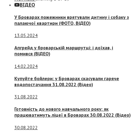
ВІДЕО
У Броварах пожежники врятували дитину і собаку з
палаючої квартири (ФОТО, ВІДЕО)
13.05.2024
Апгрейд у броварській маршрутці: і доїхав, і
помився (ВІДЕО)
14.02.2024
Купуйте бойлери: у Броварах скасували гаряче
водопостачання 31.08.2022 (Відео)
31.08.2022
Готовність до нового навчального року: як
працюватимуть ліцеї в Броварах 30.08.2022 (Відео)
30.08.2022