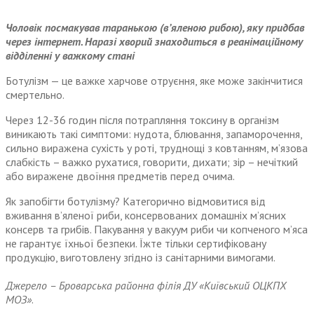
Чоловік посмакував таранькою (вʼяленою рибою), яку придбав
через інтернет. Наразі хворий знаходиться в реанімаційному
відділенні у важкому стані
Ботулізм — це важке харчове отруєння, яке може закінчитися
смертельно.
Через 12-36 годин після потрапляння токсину в організм
виникають такі симптоми: нудота, блювання, запаморочення,
сильно виражена сухість у роті, труднощі з ковтанням, м’язова
слабкість – важко рухатися, говорити, дихати; зір – нечіткий
або виражене двоїння предметів перед очима.
Як запобігти ботулізму? Категорично відмовитися від
вживання в’яленої риби, консервованих домашніх м’ясних
консерв та грибів. Пакування у вакуум риби чи копченого м’яса
не гарантує їхньої безпеки. Їжте тільки сертифіковану
продукцію, виготовлену згідно із санітарними вимогами.
Джерело – Броварська районна філія ДУ «Київський ОЦКПХ
МОЗ»
.