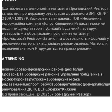
Щотижнева загальнополітична газета «Громадський Ревізор»,
свідоцтво про державну реєстрацію друкованого ЗМІ КВ №
21097-10897Р. Засновник та видавець: ТОВ «Незалежна
інформаційна компанія «Голос Київщини» Редакція може не
поділяти думку авторів публікацій. Будь-який передрук
матеріалів – з обов’язковим посиланням на газету
«Громадський Ревізор». За зміст та достовірність інформації у
рекламних матеріалах відповідає рекламодавець. Матеріали,
позначені значком Р друкуються на правах реклами.
# TRENDING
новини
Бровари
Броварський район
відео
Поліція
Бровари
ДТП
Броварське районне управління поліції
війна з
Росією
Коронавірус
пожежа
Броварська міська
рада
вакцинація
спорт
Требухів
Броваритепловодоенергія
поліція
райуправління ДСНС
ДСНС
бюджет
Княжичі
Всі права захищені: © 2023,
«Громадський Ревізор»