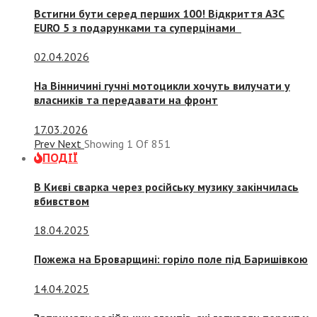
Встигни бути серед перших 100! Відкриття АЗС
EURO 5 з подарунками та суперцінами
02.04.2026
На Вінничині гучні мотоцикли хочуть вилучати у
власників та передавати на фронт
17.03.2026
Prev
Next
Showing
1
Of
851
ПОДІЇ
В Києві сварка через російську музику закінчилась
вбивством
18.04.2025
Пожежа на Броварщині: горіло поле під Баришівкою
14.04.2025