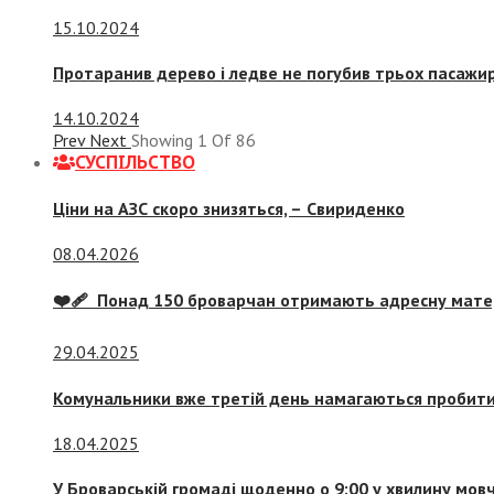
15.10.2024
Протаранив дерево і ледве не погубив трьох пасажир
14.10.2024
Prev
Next
Showing
1
Of
86
СУСПIЛЬСТВО
Ціни на АЗС скоро знизяться, –
Свириденко
08.04.2026
❤️‍🩹 Понад 150 броварчан отримають адресну мат
29.04.2025
Комунальники вже третій день намагаються пробити 
18.04.2025
У Броварській громаді щоденно о 9:00 у хвилину мо