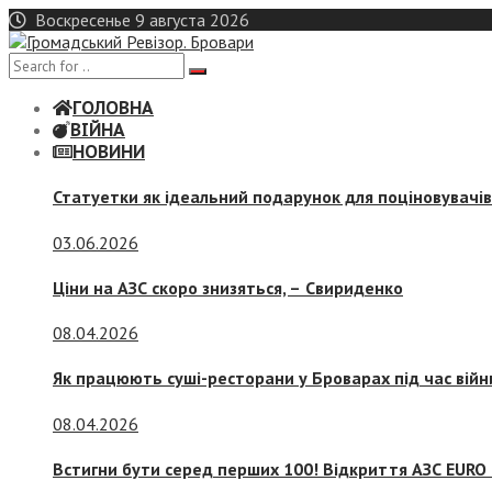
Skip
Воскресенье 9 августа 2026
to
content
ГОЛОВНА
ВІЙНА
НОВИНИ
Статуетки як ідеальний подарунок для поціновувачі
03.06.2026
Ціни на АЗС скоро знизяться, –
Свириденко
08.04.2026
Як працюють суші-ресторани у Броварах під час війн
08.04.2026
Встигни бути серед перших 100! Відкриття АЗС EURO