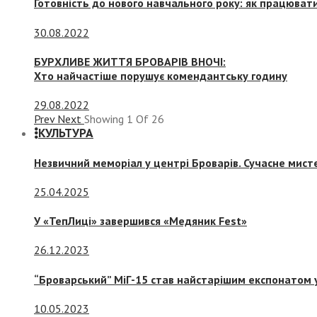
Готовність до нового навчального року: як працювати
30.08.2022
БУРХЛИВЕ ЖИТТЯ БРОВАРІВ ВНОЧІ:
Хто найчастіше порушує комендантську годину
29.08.2022
Prev
Next
Showing
1
Of
26
КУЛЬТУРА
Незвичний меморіал у центрі Броварів. Сучасне мис
25.04.2025
У «ТепЛиці» завершився «Медяник Fest»
26.12.2023
“Броварський” МіГ-15 став найстарішим експонатом у
10.05.2023