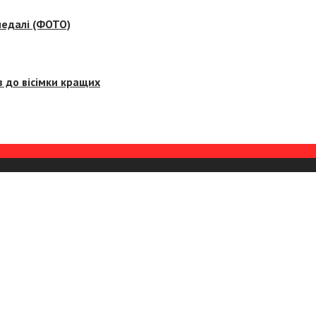
медалі (ФОТО)
 до вісімки кращих