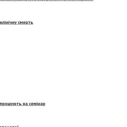
клінічну смерть
запрошують на семінар
озпочато!