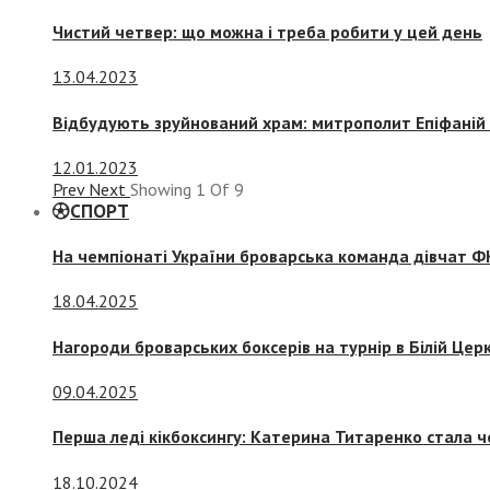
Чистий четвер: що можна і треба робити у цей день
13.04.2023
Відбудують зруйнований храм: митрополит Епіфаній 
12.01.2023
Prev
Next
Showing
1
Of
9
СПОРТ
На чемпіонаті України броварська команда дівчат ФК
18.04.2025
Нагороди броварських боксерів на турнір в Білій Церк
09.04.2025
Перша леді кікбоксингу: Катерина Титаренко стала ч
18.10.2024