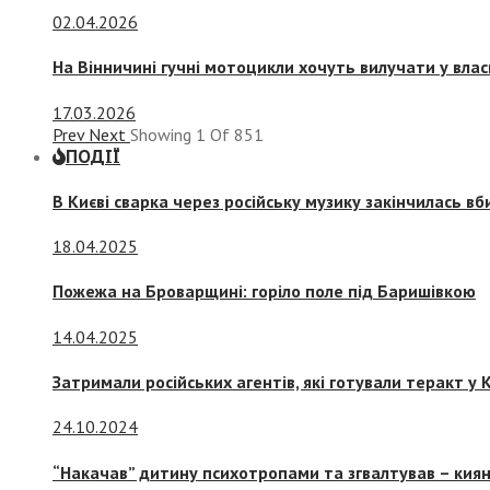
02.04.2026
На Вінничині гучні мотоцикли хочуть вилучати у вла
17.03.2026
Prev
Next
Showing
1
Of
851
ПОДІЇ
В Києві сварка через російську музику закінчилась в
18.04.2025
Пожежа на Броварщині: горіло поле під Баришівкою
14.04.2025
Затримали російських агентів, які готували теракт у К
24.10.2024
“Накачав” дитину психотропами та згвалтував – киян