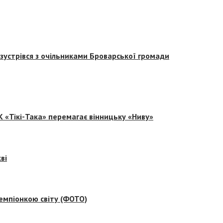
зустрівся з очільниками Броварської громади
 «Тікі-Така» перемагає вінницьку «Ниву»
ві
емпіонкою світу (ФОТО)