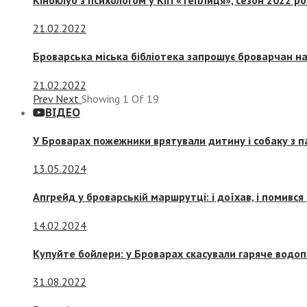
21.02.2022
Броварська міська бібліотека запрошує броварчан 
21.02.2022
Prev
Next
Showing
1
Of
19
ВІДЕО
У Броварах пожежники врятували дитину і собаку з 
13.05.2024
Апгрейд у броварській маршрутці: і доїхав, і помився
14.02.2024
Купуйте бойлери: у Броварах скасували гаряче водоп
31.08.2022