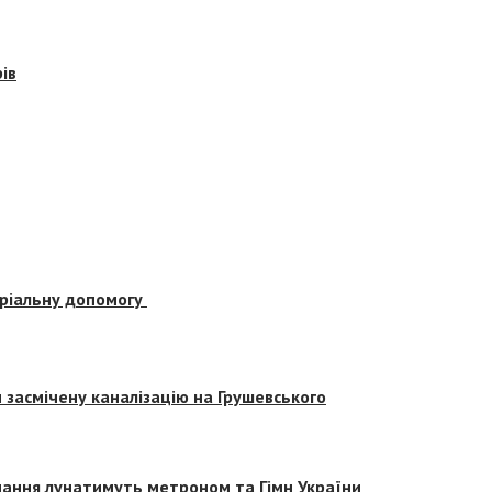
ів
еріальну допомогу
засмічену каналізацію на Грушевського
вчання лунатимуть метроном та Гімн України