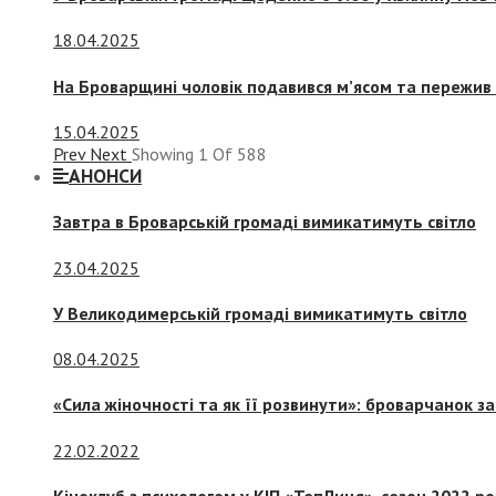
18.04.2025
На Броварщині чоловік подавився м’ясом та пережив 
15.04.2025
Prev
Next
Showing
1
Of
588
АНОНСИ
Завтра в Броварській громаді вимикатимуть світло
23.04.2025
У Великодимерській громаді вимикатимуть світло
08.04.2025
«Сила жіночності та як її розвинути»: броварчанок 
22.02.2022
Кіноклуб з психологом у КІП «ТепЛиця», сезон 2022 р