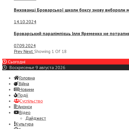
Вихованці Броварської школи боксу знову вибороли 
14.10.2024
Броварський паралімпієць Ілля Яременко не потрапив
07.09.2024
Prev
Next
Showing
1
Of
18
Сьогодні
Воскресенье 9 августа 2026
Головна
Війна
Новини
Події
Суспiльство
Анонси
Відео
Дайджест
Культура