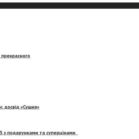
в прекрасного
и: досвід «Сушия»
 5 з подарунками та суперцінами