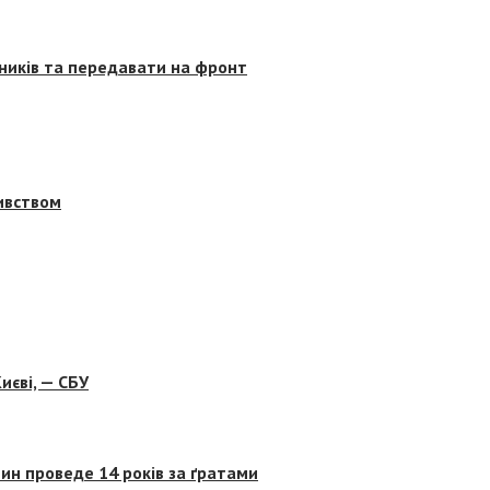
сників та передавати на фронт
бивством
иєві, — СБУ
ин проведе 14 років за ґратами